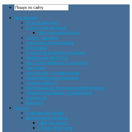
Про заклад
Історія закладу
Структура закладу
Методичний відділ
Статут закладу
Комплексна програма
Програми
Стратегія розвитку закладу
Фінансова звітність
Звіти про діяльність закладу
Закупівлі
Інструкція з діловодства
Кадровий склад закладу
Режим роботи
Матеріально-технічне забезпечення
Правила прийому та поведінки
Контакти
Вакансії
Гуртки
Освітня програма
Вокальний профіль
СВМ “Антарес”
Студія “Вікторія”