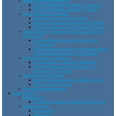
Хореографічний профіль
Хореографічний ансамбль “Росинка”
Хореографічний ансамбль “Час пік”
Інструментальна музика
Ансамбль бандуристів “Орія”
Оркестр духових інструментів “Зміна”
Оркестр народних інструментів “Орія”
Декоративно-прикладне та образотворче
мистецтво
Cтудія образотворчого мистецтва
“Соняшник”
Студія образотворчого та декоративно-
прикладного мистецтва “Писанка”
Студії раннього розвитку
Студія розвитку дитини “Веселка”
Студія дошкільної підготовки та
виховання “Горішок”
Театральний профіль
Шоу-театр молодіжного клубу “Імідж”
Театр-студія “Маска”
Основи програмування
Наші проєкти
Міжнародні
Соціально-психологічний проєкт VeLa
Всеукраїнські
День Землі
Єврофест