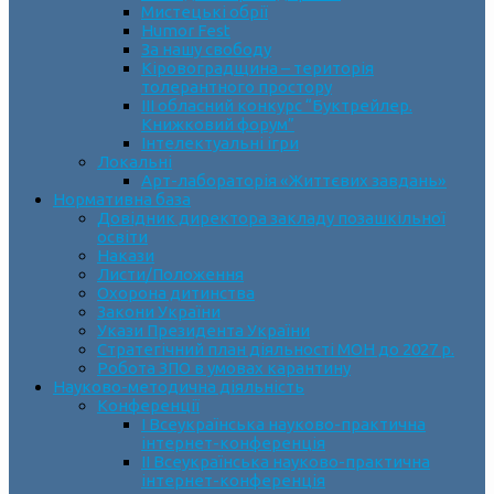
Мистецькі обрії
Humor Fest
За нашу свободу
Кіровоградщина – територія
толерантного простору
ІII обласний конкурс “Буктрейлер.
Книжковий форум”
Інтелектуальні ігри
Локальні
Арт-лабораторія «Життєвих завдань»
Нормативна база
Довідник директора закладу позашкільної
освіти
Накази
Листи/Положення
Охорона дитинства
Закони України
Укази Президента України
Стратегічний план діяльності МОН до 2027 р.
Робота ЗПО в умовах карантину
Науково-методична діяльність
Конференції
І Всеукраїнська науково-практична
інтернет-конференція
ІІ Всеукраїнська науково-практична
інтернет-конференція