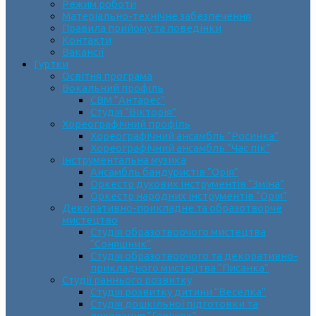
Режим роботи
Матеріально-технічне забезпечення
Правила прийому та поведінки
Контакти
Вакансії
Гуртки
Освітня програма
Вокальний профіль
СВМ “Антарес”
Студія “Вікторія”
Хореографічний профіль
Хореографічний ансамбль “Росинка”
Хореографічний ансамбль “Час пік”
Інструментальна музика
Ансамбль бандуристів “Орія”
Оркестр духових інструментів “Зміна”
Оркестр народних інструментів “Орія”
Декоративно-прикладне та образотворче
мистецтво
Cтудія образотворчого мистецтва
“Соняшник”
Студія образотворчого та декоративно-
прикладного мистецтва “Писанка”
Студії раннього розвитку
Студія розвитку дитини “Веселка”
Студія дошкільної підготовки та
виховання “Горішок”