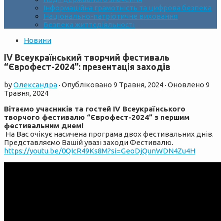
Інформаційна грамотність та цифрова безпека
Національно-патріотичне виховання
Безпека життєдіяльності
Новини
IV Всеукраїнський творчий фестиваль
“Єврофест-2024”: презентація заходів
by
Олександра
· Опубліковано
9 Травня, 2024
· Оновлено
9
Травня, 2024
Вітаємо учасників та гостей IV Всеукраїнського
творчого фестивалю “Єврофест-2024” з першим
фестивальним днем!
На Вас очікує насичена програма двох фестивальних днів.
Представляємо Вашій увазі заходи Фестивалю.
https://youtu.be/0QIcR49Ks8M?si=GeoDjQunWDN4Zu4H