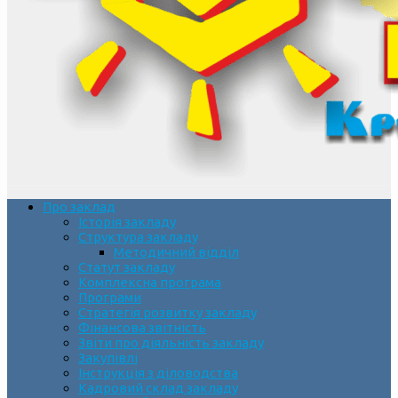
Про заклад
Історія закладу
Структура закладу
Методичний відділ
Статут закладу
Комплексна програма
Програми
Стратегія розвитку закладу
Фінансова звітність
Звіти про діяльність закладу
Закупівлі
Інструкція з діловодства
Кадровий склад закладу