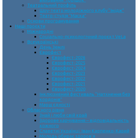
Театральний профіль
Шоу-театр молодіжного клубу “Імідж”
Театр-студія “Маска”
Основи програмування
Наші проєкти
Міжнародні
Соціально-психологічний проєкт VeLa
Всеукраїнські
День Землі
Єврофест
Єврофест-2026
Єврофест-2025
Єврофест-2024
Єврофест-2023
Єврофест-2022
Єврофест-2021
Єврофест-2020
Інклюзивний фестиваль “Натхнення без
кордонів”
Марш єдності
Обласного рівня
Знай і люби свій край
Здорове харчування – відповідальність
кожного
Славетні Українці. Іван Карпенко-Карий
Молодь обирає здоров’я