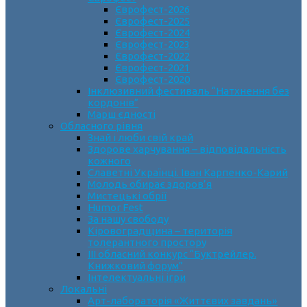
Єврофест-2026
Єврофест-2025
Єврофест-2024
Єврофест-2023
Єврофест-2022
Єврофест-2021
Єврофест-2020
Інклюзивний фестиваль “Натхнення без
кордонів”
Марш єдності
Обласного рівня
Знай і люби свій край
Здорове харчування – відповідальність
кожного
Славетні Українці. Іван Карпенко-Карий
Молодь обирає здоров’я
Мистецькі обрії
Humor Fest
За нашу свободу
Кіровоградщина – територія
толерантного простору
ІII обласний конкурс “Буктрейлер.
Книжковий форум”
Інтелектуальні ігри
Локальні
Арт-лабораторія «Життєвих завдань»