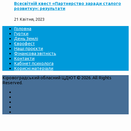
Всесвітній квест «Партнерство заради сталого
розвитку»: результати
21 Квітня, 2023
Головна
Гуртки
День Землі
Єврофест
Наші проєкти
Фінансова звітність
Контакти
Кабінет психолога
Корисні матеріали
Кіровоградський обласний ЦДЮТ © 2026. All Rights
Reserved.