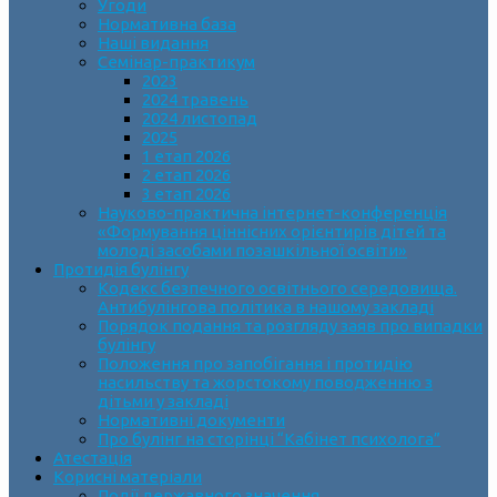
Угоди
Нормативна база
Наші видання
Семінар-практикум
2023
2024 травень
2024 листопад
2025
1 етап 2026
2 етап 2026
3 етап 2026
Науково-практична інтернет-конференція
«Формування ціннісних орієнтирів дітей та
молоді засобами позашкільної освіти»
Протидія булінгу
Кодекс безпечного освітнього середовища.
Антибулінгова політика в нашому закладі
Порядок подання та розгляду заяв про випадки
булінгу
Положення про запобігання і протидію
насильству та жорстокому поводженню з
дітьми у закладі
Нормативні документи
Про булінг на сторінці “Кабінет психолога”
Атестація
Корисні матеріали
Події державного значення