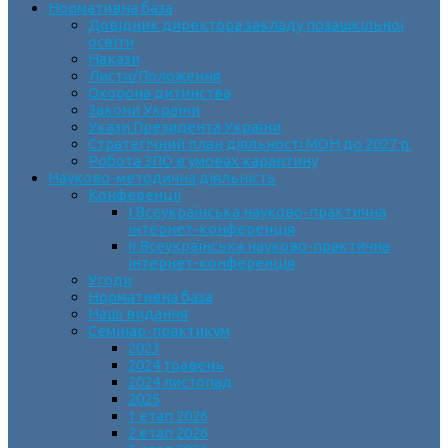
Нормативна база
Довідник директора закладу позашкільної
освіти
Накази
Листи/Положення
Охорона дитинства
Закони України
Укази Президента України
Стратегічний план діяльності МОН до 2027 р.
Робота ЗПО в умовах карантину
Науково-методична діяльність
Конференції
І Всеукраїнська науково-практична
інтернет-конференція
ІІ Всеукраїнська науково-практична
інтернет-конференція
Угоди
Нормативна база
Наші видання
Семінар-практикум
2023
2024 травень
2024 листопад
2025
1 етап 2026
2 етап 2026