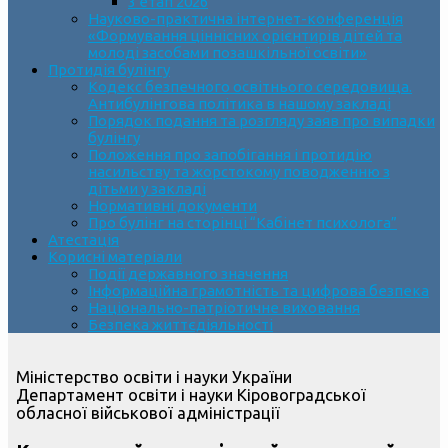
3 етап 2026
Науково-практична інтернет-конференція
«Формування ціннісних орієнтирів дітей та
молоді засобами позашкільної освіти»
Протидія булінгу
Кодекс безпечного освітнього середовища.
Антибулінгова політика в нашому закладі
Порядок подання та розгляду заяв про випадки
булінгу
Положення про запобігання і протидію
насильству та жорстокому поводженню з
дітьми у закладі
Нормативні документи
Про булінг на сторінці “Кабінет психолога”
Атестація
Корисні матеріали
Події державного значення
Інформаційна грамотність та цифрова безпека
Національно-патріотичне виховання
Безпека життєдіяльності
Міністерство освіти і науки України
Департамент освіти і науки Кіровоградської
обласної військової адміністрації