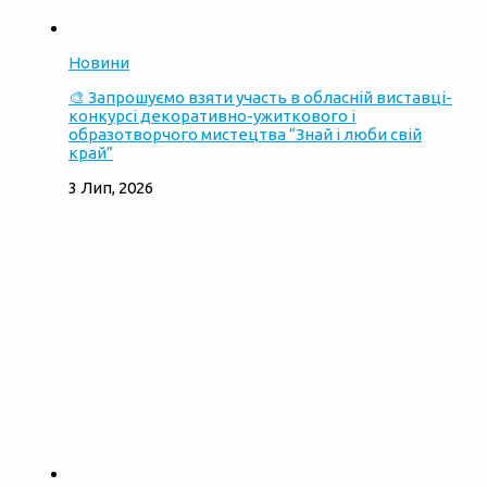
Новини
🎨 Запрошуємо взяти участь в обласній виставці-
конкурсі декоративно-ужиткового і
образотворчого мистецтва “Знай і люби свій
край”
3 Лип, 2026