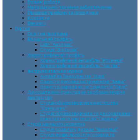
Режим роботи
Матеріально-технічне забезпечення
Правила прийому та поведінки
Контакти
Вакансії
Гуртки
Освітня програма
Вокальний профіль
СВМ “Антарес”
Студія “Вікторія”
Хореографічний профіль
Хореографічний ансамбль “Росинка”
Хореографічний ансамбль “Час пік”
Інструментальна музика
Ансамбль бандуристів “Орія”
Оркестр духових інструментів “Зміна”
Оркестр народних інструментів “Орія”
Декоративно-прикладне та образотворче
мистецтво
Cтудія образотворчого мистецтва
“Соняшник”
Студія образотворчого та декоративно-
прикладного мистецтва “Писанка”
Студії раннього розвитку
Студія розвитку дитини “Веселка”
Студія дошкільної підготовки та
виховання “Горішок”