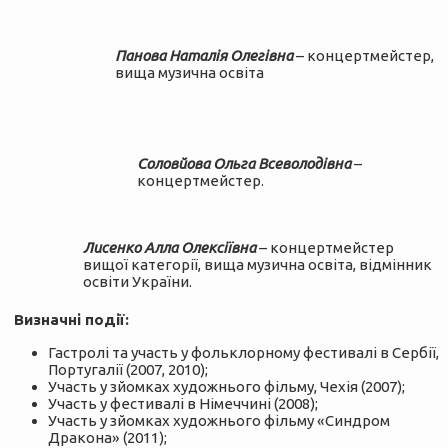
Панова Наталія Олегівна
– концертмейстер,
вища музична освіта
Соловйова Ольга Всеволодівна
–
концертмейстер.
Лисенко Алла Олексіївна
– концертмейстер
вищої категорії, вища музична освіта, відмінник
освіти України.
Визначні події:
Гастролі та участь у фольклорному фестивалі в Сербії,
Португалії (2007, 2010);
Участь у зйомках художнього фільму, Чехія (2007);
Участь у фестивалі в Німеччині (2008);
Участь у зйомках художнього фільму «Синдром
Дракона» (2011);