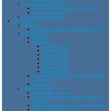
Театральний профіль
Шоу-театр молодіжного клубу “Імідж”
Театр-студія “Маска”
Основи програмування
Наші проєкти
Міжнародні
Соціально-психологічний проєкт VeLa
Всеукраїнські
День Землі
Єврофест
Єврофест-2026
Єврофест-2025
Єврофест-2024
Єврофест-2023
Єврофест-2022
Єврофест-2021
Єврофест-2020
Інклюзивний фестиваль “Натхнення без
кордонів”
Марш єдності
Обласного рівня
Знай і люби свій край
Здорове харчування – відповідальність
кожного
Славетні Українці. Іван Карпенко-Карий
Молодь обирає здоров’я