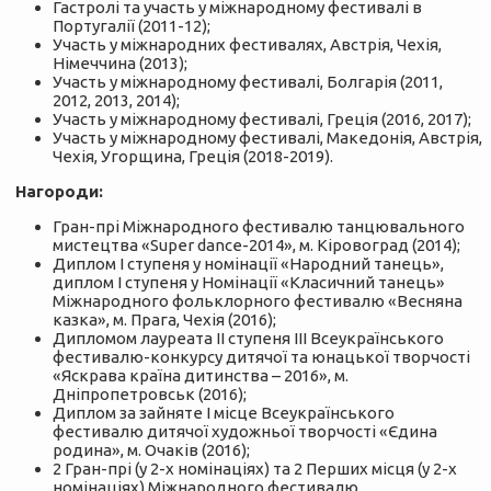
Гастролі та участь у міжнародному фестивалі в
Португалії (2011-12);
Участь у міжнародних фестивалях, Австрія, Чехія,
Німеччина (2013);
Участь у міжнародному фестивалі, Болгарія (2011,
2012, 2013, 2014);
Участь у міжнародному фестивалі, Греція (2016, 2017);
Участь у міжнародному фестивалі, Македонія, Австрія,
Чехія, Угорщина, Греція (2018-2019).
Нагороди:
Гран-прі Міжнародного фестивалю танцювального
мистецтва «Super dance-2014», м. Кіровоград (2014);
Диплом І ступеня у номінації «Народний танець»,
диплом І ступеня у Номінації «Класичний танець»
Міжнародного фольклорного фестивалю «Весняна
казка», м. Прага, Чехія (2016);
Дипломом лауреата ІІ ступеня ІІІ Всеукраїнського
фестивалю-конкурсу дитячої та юнацької творчості
«Яскрава країна дитинства – 2016», м.
Дніпропетровськ (2016);
Диплом за зайняте І місце Всеукраїнського
фестивалю дитячої художньої творчості «Єдина
родина», м. Очаків (2016);
2 Гран-прі (у 2-х номінаціях) та 2 Перших місця (у 2-х
номінаціях) Міжнародного фестивалю