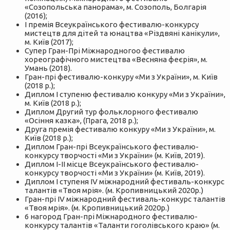
«Созопольська панорама», м. Созополь, Болгарія
(2016);
І премія Всеукраїнського фестивалю-конкурсу
мистецтв для дітей та юнацтва «Різдвяні канікули»,
м. Київ (2017);
Супер Гран-Прі Міжнародногоо фестивалю
хореографічного мистецтва «Весняна феєрія», м.
Умань (2018).
Гран-прі фестивалю-конкуру «Ми з України», м. Київ
(2018 р.);
Диплом I ступеню фестивалю конкуру «Ми з України»,
м. Київ (2018 р.);
Диплом Другий тур фольклорного фестивалю
«Осіння казка», (Прага, 2018 р.);
Друга премія фестивалю конкуру «Ми з України», м.
Київ (2018 р.);
Диплом Гран-прі Всеукраїнського фестивалю-
конкурсу творчості «Ми з України» (м. Київ, 2019).
Диплом І-ІІ місце Всеукраїнського фестивалю-
конкурсу творчості «Ми з України» (м. Київ, 2019).
Диплом I ступеня IV міжнародний фестиваль-конкурс
талантів «Твоя мрія». (м. Кропивницький 2020р.)
Гран-прі IV міжнародний фестиваль-конкурс талантів
«Твоя мрія». (м. Кропивницький 2020р.)
6 нагород Гран-прі Міжнародного фестивалю-
конкурсу талантів «Таланти гоголівського краю» (м.