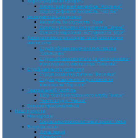
Хореографічний профіль
Хореографічний ансамбль “Росинка”
Хореографічний ансамбль “Час пік”
Інструментальна музика
Ансамбль бандуристів “Орія”
Оркестр духових інструментів “Зміна”
Оркестр народних інструментів “Орія”
Декоративно-прикладне та образотворче
мистецтво
Cтудія образотворчого мистецтва
“Соняшник”
Студія образотворчого та декоративно-
прикладного мистецтва “Писанка”
Студії раннього розвитку
Студія розвитку дитини “Веселка”
Студія дошкільної підготовки та
виховання “Горішок”
Театральний профіль
Шоу-театр молодіжного клубу “Імідж”
Театр-студія “Маска”
Основи програмування
Наші проєкти
Міжнародні
Соціально-психологічний проєкт VeLa
Всеукраїнські
День Землі
Єврофест