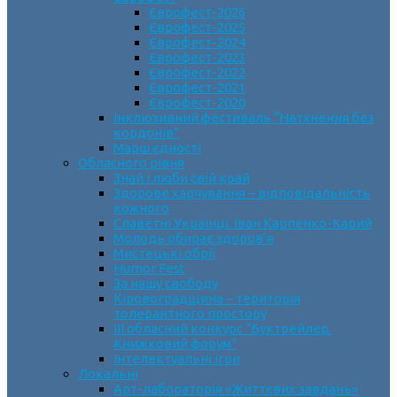
Єврофест-2026
Єврофест-2025
Єврофест-2024
Єврофест-2023
Єврофест-2022
Єврофест-2021
Єврофест-2020
Інклюзивний фестиваль “Натхнення без
кордонів”
Марш єдності
Обласного рівня
Знай і люби свій край
Здорове харчування – відповідальність
кожного
Славетні Українці. Іван Карпенко-Карий
Молодь обирає здоров’я
Мистецькі обрії
Humor Fest
За нашу свободу
Кіровоградщина – територія
толерантного простору
ІII обласний конкурс “Буктрейлер.
Книжковий форум”
Інтелектуальні ігри
Локальні
Арт-лабораторія «Життєвих завдань»