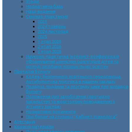
Угоди
Нормативна база
Наші видання
Семінар-практикум
2023
2024 травень
2024 листопад
2025
1 етап 2026
2 етап 2026
3 етап 2026
Науково-практична інтернет-конференція
«Формування ціннісних орієнтирів дітей та
молоді засобами позашкільної освіти»
Протидія булінгу
Кодекс безпечного освітнього середовища.
Антибулінгова політика в нашому закладі
Порядок подання та розгляду заяв про випадки
булінгу
Положення про запобігання і протидію
насильству та жорстокому поводженню з
дітьми у закладі
Нормативні документи
Про булінг на сторінці “Кабінет психолога”
Атестація
Корисні матеріали
Події державного значення