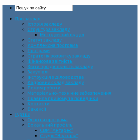
Про заклад
Історія закладу
Структура закладу
Методичний відділ
Статут закладу
Комплексна програма
Програми
Стратегія розвитку закладу
Фінансова звітність
Звіти про діяльність закладу
Закупівлі
Інструкція з діловодства
Кадровий склад закладу
Режим роботи
Матеріально-технічне забезпечення
Правила прийому та поведінки
Контакти
Вакансії
Гуртки
Освітня програма
Вокальний профіль
СВМ “Антарес”
Студія “Вікторія”