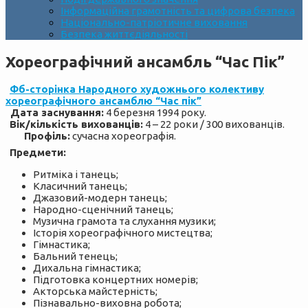
Інформаційна грамотність та цифрова безпека
Національно-патріотичне виховання
Безпека життєдіяльності
Хореографічний ансамбль “Час Пік”
Фб-сторінка Народного художнього колективу
хореографічного ансамблю “Час пік”
Дата заснування:
4 березня 1994 року.
Вік/кількість вихованців:
4 – 22 роки / 300 вихованців.
Профіль:
сучасна хореографія.
Предмети:
Ритміка і танець;
Класичний танець;
Джазовий-модерн танець;
Народно-сценічний танець;
Музична грамота та слухання музики;
Історія хореографічного мистецтва;
Гімнастика;
Бальний тенець;
Дихальна гімнастика;
Підготовка концертних номерів;
Акторська майстерність;
Пізнавально-виховна робота;