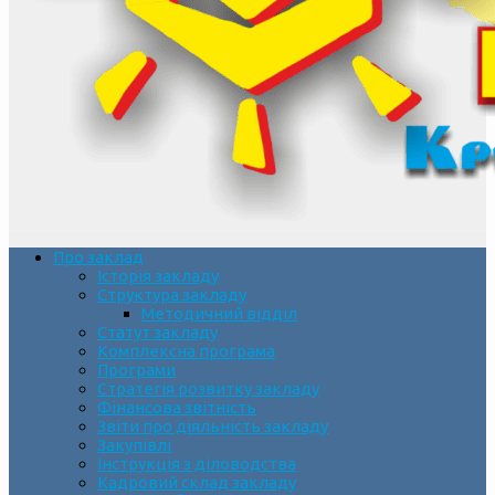
Про заклад
Історія закладу
Структура закладу
Методичний відділ
Статут закладу
Комплексна програма
Програми
Стратегія розвитку закладу
Фінансова звітність
Звіти про діяльність закладу
Закупівлі
Інструкція з діловодства
Кадровий склад закладу