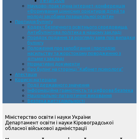
3 етап 2026
Науково-практична інтернет-конференція
«Формування ціннісних орієнтирів дітей та
молоді засобами позашкільної освіти»
Протидія булінгу
Кодекс безпечного освітнього середовища.
Антибулінгова політика в нашому закладі
Порядок подання та розгляду заяв про випадки
булінгу
Положення про запобігання і протидію
насильству та жорстокому поводженню з
дітьми у закладі
Нормативні документи
Про булінг на сторінці “Кабінет психолога”
Атестація
Корисні матеріали
Події державного значення
Інформаційна грамотність та цифрова безпека
Національно-патріотичне виховання
Безпека життєдіяльності
Міністерство освіти і науки України
Департамент освіти і науки Кіровоградської
обласної військової адміністрації