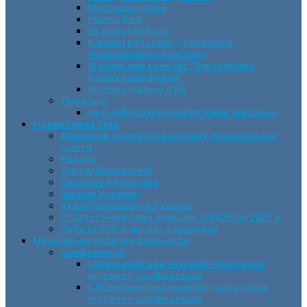
Мистецькі обрії
Humor Fest
За нашу свободу
Кіровоградщина – територія
толерантного простору
ІII обласний конкурс “Буктрейлер.
Книжковий форум”
Інтелектуальні ігри
Локальні
Арт-лабораторія «Життєвих завдань»
Нормативна база
Довідник директора закладу позашкільної
освіти
Накази
Листи/Положення
Охорона дитинства
Закони України
Укази Президента України
Стратегічний план діяльності МОН до 2027 р.
Робота ЗПО в умовах карантину
Науково-методична діяльність
Конференції
І Всеукраїнська науково-практична
інтернет-конференція
ІІ Всеукраїнська науково-практична
інтернет-конференція