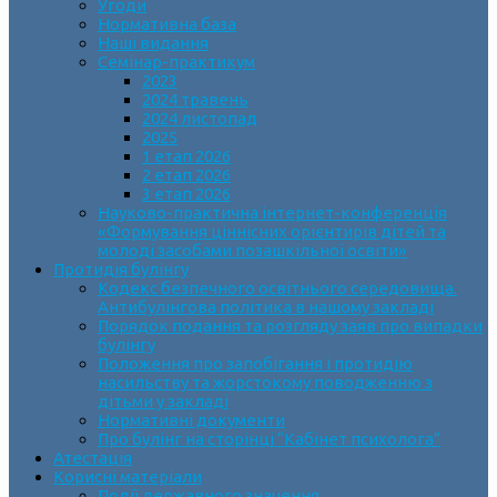
Угоди
Нормативна база
Наші видання
Семінар-практикум
2023
2024 травень
2024 листопад
2025
1 етап 2026
2 етап 2026
3 етап 2026
Науково-практична інтернет-конференція
«Формування ціннісних орієнтирів дітей та
молоді засобами позашкільної освіти»
Протидія булінгу
Кодекс безпечного освітнього середовища.
Антибулінгова політика в нашому закладі
Порядок подання та розгляду заяв про випадки
булінгу
Положення про запобігання і протидію
насильству та жорстокому поводженню з
дітьми у закладі
Нормативні документи
Про булінг на сторінці “Кабінет психолога”
Атестація
Корисні матеріали
Події державного значення