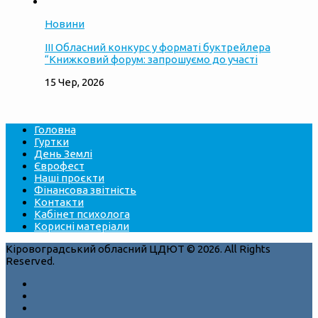
Новини
ІІІ Обласний конкурс у форматі буктрейлера
“Книжковий форум: запрошуємо до участі
15 Чер, 2026
Головна
Гуртки
День Землі
Єврофест
Наші проєкти
Фінансова звітність
Контакти
Кабінет психолога
Корисні матеріали
Кіровоградський обласний ЦДЮТ © 2026. All Rights
Reserved.