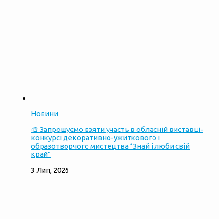
Новини
🎨 Запрошуємо взяти участь в обласній виставці-
конкурсі декоративно-ужиткового і
образотворчого мистецтва “Знай і люби свій
край”
3 Лип, 2026