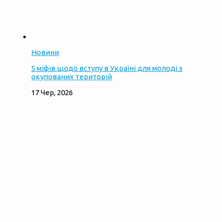
Новини
5 міфів щодо вступу в Україні для молоді з
окупованих територій
17 Чер, 2026