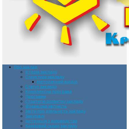
Про заклад
Історія закладу
Структура закладу
Методичний відділ
Статут закладу
Комплексна програма
Програми
Стратегія розвитку закладу
Фінансова звітність
Звіти про діяльність закладу
Закупівлі
Інструкція з діловодства
Кадровий склад закладу