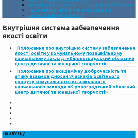
Інформаційна грамотність та цифрова безпека
Національно-патріотичне виховання
Безпека життєдіяльності
Внутрішня система забезпечення
якості освіти
Положення про внутрішню систему забезпечення
якості освіти у комунальному позашкільному
навчальному закладі «Кіровоградський обласний
центр дитячої та юнацької творчості»
Положення про академічну доброчесність та
етику взаємовідносин учасників освітнього
процесу комунального позашкільного
навчального закладу «Кіровоградський обласний
центр дитячої та юнацької творчості»
На зв'язку: