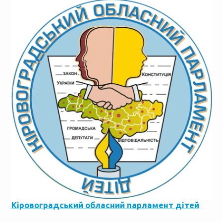
Кіровоградський обласний парламент дітей