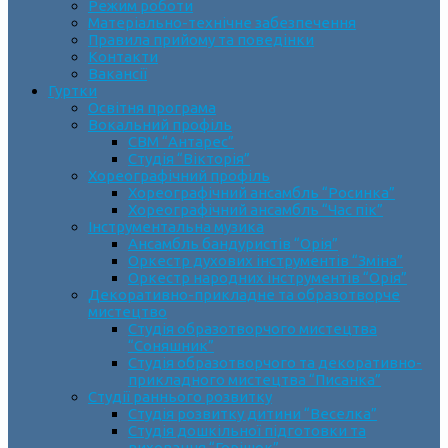
Режим роботи
Матеріально-технічне забезпечення
Правила прийому та поведінки
Контакти
Вакансії
Гуртки
Освітня програма
Вокальний профіль
СВМ “Антарес”
Студія “Вікторія”
Хореографічний профіль
Хореографічний ансамбль “Росинка”
Хореографічний ансамбль “Час пік”
Інструментальна музика
Ансамбль бандуристів “Орія”
Оркестр духових інструментів “Зміна”
Оркестр народних інструментів “Орія”
Декоративно-прикладне та образотворче
мистецтво
Cтудія образотворчого мистецтва
“Соняшник”
Студія образотворчого та декоративно-
прикладного мистецтва “Писанка”
Студії раннього розвитку
Студія розвитку дитини “Веселка”
Студія дошкільної підготовки та
виховання “Горішок”