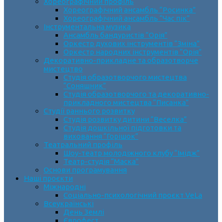
Хореографічний профіль
Хореографічний ансамбль “Росинка”
Хореографічний ансамбль “Час пік”
Інструментальна музика
Ансамбль бандуристів “Орія”
Оркестр духових інструментів “Зміна”
Оркестр народних інструментів “Орія”
Декоративно-прикладне та образотворче
мистецтво
Cтудія образотворчого мистецтва
“Соняшник”
Студія образотворчого та декоративно-
прикладного мистецтва “Писанка”
Студії раннього розвитку
Студія розвитку дитини “Веселка”
Студія дошкільної підготовки та
виховання “Горішок”
Театральний профіль
Шоу-театр молодіжного клубу “Імідж”
Театр-студія “Маска”
Основи програмування
Наші проєкти
Міжнародні
Соціально-психологічний проєкт VeLa
Всеукраїнські
День Землі
Єврофест