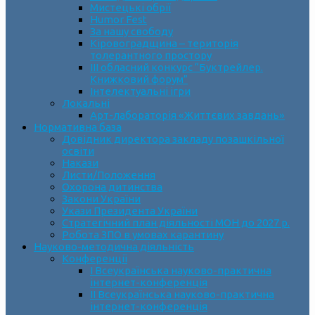
Мистецькі обрії
Humor Fest
За нашу свободу
Кіровоградщина – територія
толерантного простору
ІII обласний конкурс “Буктрейлер.
Книжковий форум”
Інтелектуальні ігри
Локальні
Арт-лабораторія «Життєвих завдань»
Нормативна база
Довідник директора закладу позашкільної
освіти
Накази
Листи/Положення
Охорона дитинства
Закони України
Укази Президента України
Стратегічний план діяльності МОН до 2027 р.
Робота ЗПО в умовах карантину
Науково-методична діяльність
Конференції
І Всеукраїнська науково-практична
інтернет-конференція
ІІ Всеукраїнська науково-практична
інтернет-конференція