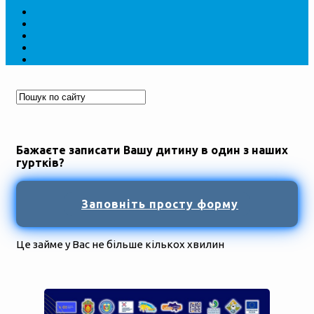
Бажаєте записати Вашу дитину в один з наших
гуртків?
Заповніть просту форму
Це займе у Вас не більше кількох хвилин