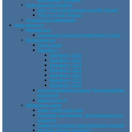
Театральний профіль
Шоу-театр молодіжного клубу “Імідж”
Театр-студія “Маска”
Основи програмування
Наші проєкти
Міжнародні
Соціально-психологічний проєкт VeLa
Всеукраїнські
День Землі
Єврофест
Єврофест-2026
Єврофест-2025
Єврофест-2024
Єврофест-2023
Єврофест-2022
Єврофест-2021
Єврофест-2020
Інклюзивний фестиваль “Натхнення без
кордонів”
Марш єдності
Обласного рівня
Знай і люби свій край
Здорове харчування – відповідальність
кожного
Славетні Українці. Іван Карпенко-Карий
Молодь обирає здоров’я