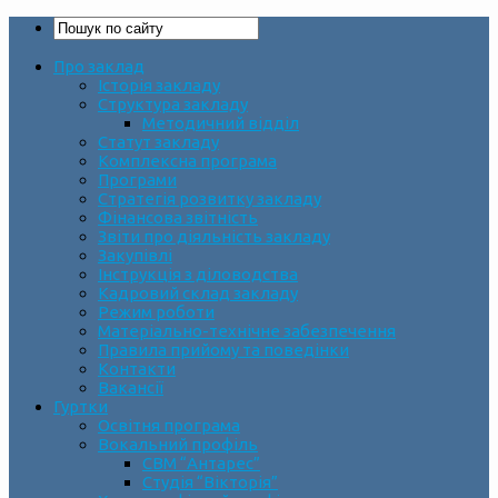
Про заклад
Історія закладу
Структура закладу
Методичний відділ
Статут закладу
Комплексна програма
Програми
Стратегія розвитку закладу
Фінансова звітність
Звіти про діяльність закладу
Закупівлі
Інструкція з діловодства
Кадровий склад закладу
Режим роботи
Матеріально-технічне забезпечення
Правила прийому та поведінки
Контакти
Вакансії
Гуртки
Освітня програма
Вокальний профіль
СВМ “Антарес”
Студія “Вікторія”