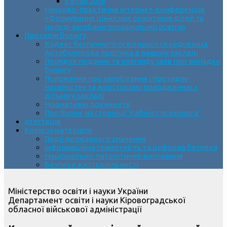
3 етап 2026
Науково-практична інтернет-конференція
«Формування ціннісних орієнтирів дітей та
молоді засобами позашкільної освіти»
Протидія булінгу
Кодекс безпечного освітнього середовища.
Антибулінгова політика в нашому закладі
Порядок подання та розгляду заяв про випадки
булінгу
Положення про запобігання і протидію
насильству та жорстокому поводженню з
дітьми у закладі
Нормативні документи
Про булінг на сторінці “Кабінет психолога”
Атестація
Корисні матеріали
Події державного значення
Інформаційна грамотність та цифрова безпека
Національно-патріотичне виховання
Безпека життєдіяльності
Міністерство освіти і науки України
Департамент освіти і науки Кіровоградської
обласної військової адміністрації