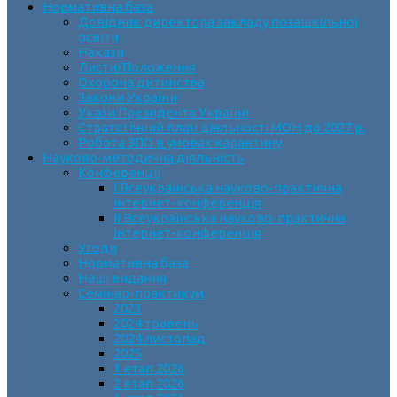
Нормативна база
Довідник директора закладу позашкільної
освіти
Накази
Листи/Положення
Охорона дитинства
Закони України
Укази Президента України
Стратегічний план діяльності МОН до 2027 р.
Робота ЗПО в умовах карантину
Науково-методична діяльність
Конференції
І Всеукраїнська науково-практична
інтернет-конференція
ІІ Всеукраїнська науково-практична
інтернет-конференція
Угоди
Нормативна база
Наші видання
Семінар-практикум
2023
2024 травень
2024 листопад
2025
1 етап 2026
2 етап 2026