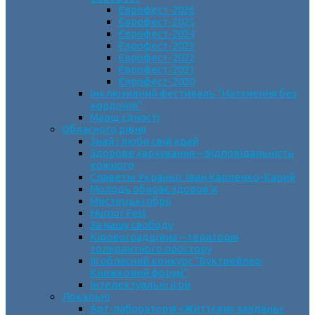
Єврофест-2026
Єврофест-2025
Єврофест-2024
Єврофест-2023
Єврофест-2022
Єврофест-2021
Єврофест-2020
Інклюзивний фестиваль “Натхнення без
кордонів”
Марш єдності
Обласного рівня
Знай і люби свій край
Здорове харчування – відповідальність
кожного
Славетні Українці. Іван Карпенко-Карий
Молодь обирає здоров’я
Мистецькі обрії
Humor Fest
За нашу свободу
Кіровоградщина – територія
толерантного простору
ІII обласний конкурс “Буктрейлер.
Книжковий форум”
Інтелектуальні ігри
Локальні
Арт-лабораторія «Життєвих завдань»