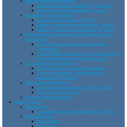
Хореографічний профіль
Хореографічний ансамбль “Росинка”
Хореографічний ансамбль “Час пік”
Інструментальна музика
Ансамбль бандуристів “Орія”
Оркестр духових інструментів “Зміна”
Оркестр народних інструментів “Орія”
Декоративно-прикладне та образотворче
мистецтво
Cтудія образотворчого мистецтва
“Соняшник”
Студія образотворчого та декоративно-
прикладного мистецтва “Писанка”
Студії раннього розвитку
Студія розвитку дитини “Веселка”
Студія дошкільної підготовки та
виховання “Горішок”
Театральний профіль
Шоу-театр молодіжного клубу “Імідж”
Театр-студія “Маска”
Основи програмування
Наші проєкти
Міжнародні
Соціально-психологічний проєкт VeLa
Всеукраїнські
День Землі
Єврофест