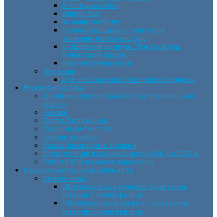
Мистецькі обрії
Humor Fest
За нашу свободу
Кіровоградщина – територія
толерантного простору
ІII обласний конкурс “Буктрейлер.
Книжковий форум”
Інтелектуальні ігри
Локальні
Арт-лабораторія «Життєвих завдань»
Нормативна база
Довідник директора закладу позашкільної
освіти
Накази
Листи/Положення
Охорона дитинства
Закони України
Укази Президента України
Стратегічний план діяльності МОН до 2027 р.
Робота ЗПО в умовах карантину
Науково-методична діяльність
Конференції
І Всеукраїнська науково-практична
інтернет-конференція
ІІ Всеукраїнська науково-практична
інтернет-конференція