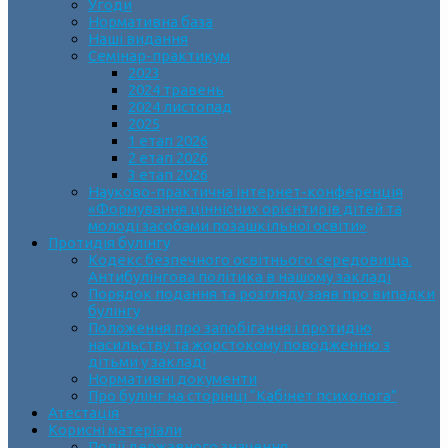
Угоди
Нормативна база
Наші видання
Семінар-практикум
2023
2024 травень
2024 листопад
2025
1 етап 2026
2 етап 2026
3 етап 2026
Науково-практична інтернет-конференція
«Формування ціннісних орієнтирів дітей та
молоді засобами позашкільної освіти»
Протидія булінгу
Кодекс безпечного освітнього середовища.
Антибулінгова політика в нашому закладі
Порядок подання та розгляду заяв про випадки
булінгу
Положення про запобігання і протидію
насильству та жорстокому поводженню з
дітьми у закладі
Нормативні документи
Про булінг на сторінці “Кабінет психолога”
Атестація
Корисні матеріали
Події державного значення