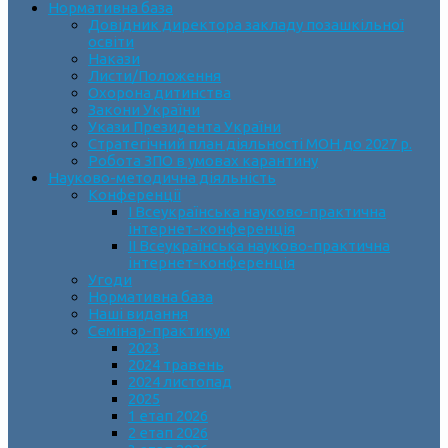
Нормативна база
Довідник директора закладу позашкільної
освіти
Накази
Листи/Положення
Охорона дитинства
Закони України
Укази Президента України
Стратегічний план діяльності МОН до 2027 р.
Робота ЗПО в умовах карантину
Науково-методична діяльність
Конференції
І Всеукраїнська науково-практична
інтернет-конференція
ІІ Всеукраїнська науково-практична
інтернет-конференція
Угоди
Нормативна база
Наші видання
Семінар-практикум
2023
2024 травень
2024 листопад
2025
1 етап 2026
2 етап 2026