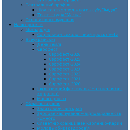
Театральний профіль
Шоу-театр молодіжного клубу “Імідж”
Театр-студія “Маска”
Основи програмування
Наші проєкти
Міжнародні
Соціально-психологічний проєкт VeLa
Всеукраїнські
День Землі
Єврофест
Єврофест-2026
Єврофест-2025
Єврофест-2024
Єврофест-2023
Єврофест-2022
Єврофест-2021
Єврофест-2020
Інклюзивний фестиваль “Натхнення без
кордонів”
Марш єдності
Обласного рівня
Знай і люби свій край
Здорове харчування – відповідальність
кожного
Славетні Українці. Іван Карпенко-Карий
Молодь обирає здоров’я