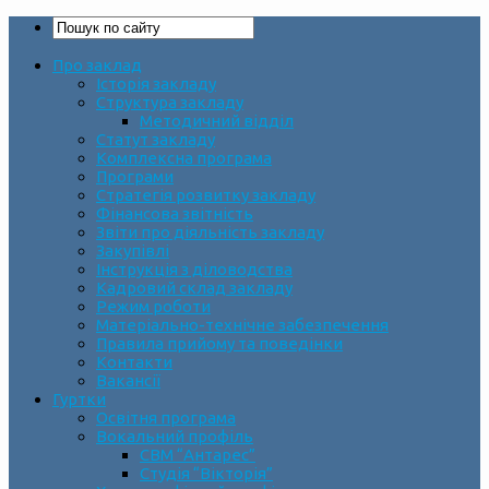
Про заклад
Історія закладу
Структура закладу
Методичний відділ
Статут закладу
Комплексна програма
Програми
Стратегія розвитку закладу
Фінансова звітність
Звіти про діяльність закладу
Закупівлі
Інструкція з діловодства
Кадровий склад закладу
Режим роботи
Матеріально-технічне забезпечення
Правила прийому та поведінки
Контакти
Вакансії
Гуртки
Освітня програма
Вокальний профіль
СВМ “Антарес”
Студія “Вікторія”