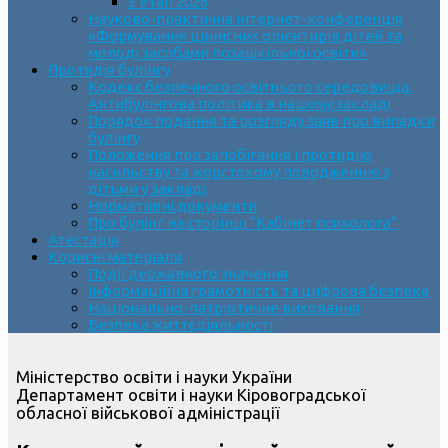
3 етап 2026
Науково-практична інтернет-конференція
«Формування ціннісних орієнтирів дітей та
молоді засобами позашкільної освіти»
Протидія булінгу
Кодекс безпечного освітнього середовища.
Антибулінгова політика в нашому закладі
Порядок подання та розгляду заяв про випадки
булінгу
Положення про запобігання і протидію
насильству та жорстокому поводженню з
дітьми у закладі
Нормативні документи
Про булінг на сторінці “Кабінет психолога”
Атестація
Корисні матеріали
Події державного значення
Інформаційна грамотність та цифрова безпека
Національно-патріотичне виховання
Безпека життєдіяльності
Міністерство освіти і науки України
Департамент освіти і науки Кіровоградської
обласної військової адміністрації