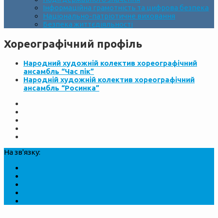
Інформаційна грамотність та цифрова безпека
Національно-патріотичне виховання
Безпека життєдіяльності
Хореографічний профіль
Народний художній колектив хореографічний
ансамбль “Час пік”
Народній художній колектив хореографічний
ансамбль “Росинка”
На зв'язку: