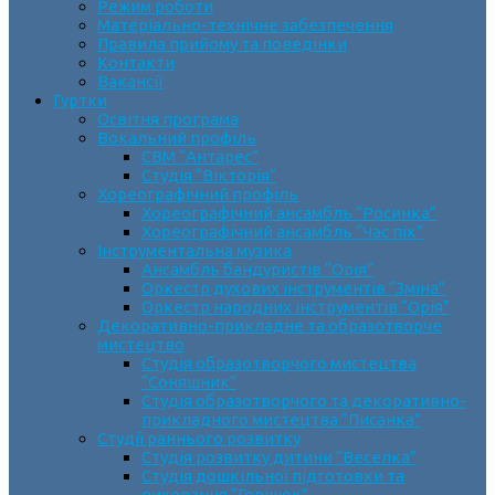
Режим роботи
Матеріально-технічне забезпечення
Правила прийому та поведінки
Контакти
Вакансії
Гуртки
Освітня програма
Вокальний профіль
СВМ “Антарес”
Студія “Вікторія”
Хореографічний профіль
Хореографічний ансамбль “Росинка”
Хореографічний ансамбль “Час пік”
Інструментальна музика
Ансамбль бандуристів “Орія”
Оркестр духових інструментів “Зміна”
Оркестр народних інструментів “Орія”
Декоративно-прикладне та образотворче
мистецтво
Cтудія образотворчого мистецтва
“Соняшник”
Студія образотворчого та декоративно-
прикладного мистецтва “Писанка”
Студії раннього розвитку
Студія розвитку дитини “Веселка”
Студія дошкільної підготовки та
виховання “Горішок”