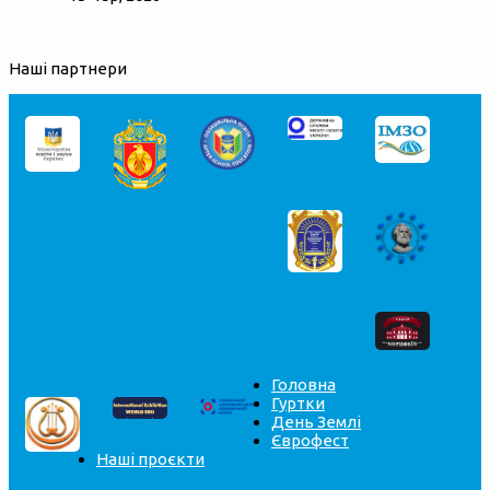
Наші партнери
Головна
Гуртки
День Землі
Єврофест
Наші проєкти