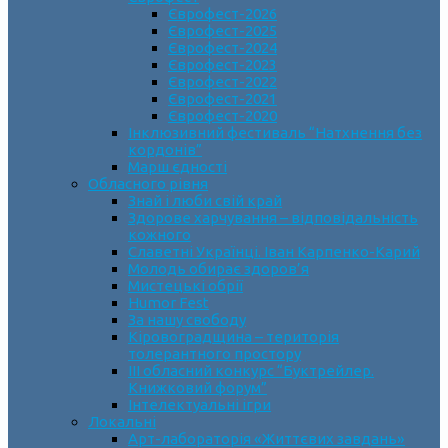
Єврофест-2026
Єврофест-2025
Єврофест-2024
Єврофест-2023
Єврофест-2022
Єврофест-2021
Єврофест-2020
Інклюзивний фестиваль “Натхнення без
кордонів”
Марш єдності
Обласного рівня
Знай і люби свій край
Здорове харчування – відповідальність
кожного
Славетні Українці. Іван Карпенко-Карий
Молодь обирає здоров’я
Мистецькі обрії
Humor Fest
За нашу свободу
Кіровоградщина – територія
толерантного простору
ІII обласний конкурс “Буктрейлер.
Книжковий форум”
Інтелектуальні ігри
Локальні
Арт-лабораторія «Життєвих завдань»