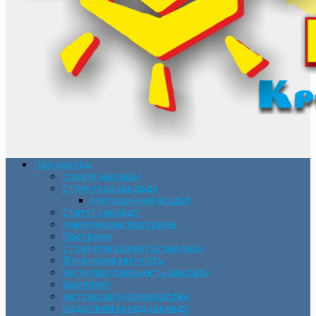
Про заклад
Історія закладу
Структура закладу
Методичний відділ
Статут закладу
Комплексна програма
Програми
Стратегія розвитку закладу
Фінансова звітність
Звіти про діяльність закладу
Закупівлі
Інструкція з діловодства
Кадровий склад закладу