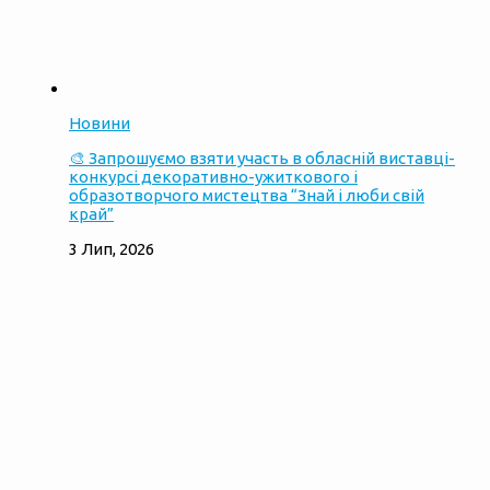
Новини
🎨 Запрошуємо взяти участь в обласній виставці-
конкурсі декоративно-ужиткового і
образотворчого мистецтва “Знай і люби свій
край”
3 Лип, 2026