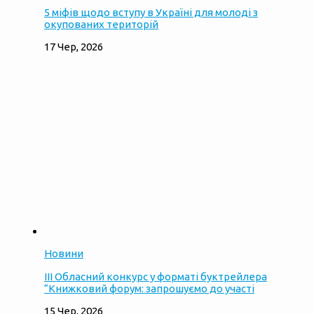
5 міфів щодо вступу в Україні для молоді з
окупованих територій
17 Чер, 2026
Новини
ІІІ Обласний конкурс у форматі буктрейлера
“Книжковий форум: запрошуємо до участі
15 Чер, 2026