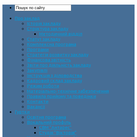
Про заклад
Історія закладу
Структура закладу
Методичний відділ
Статут закладу
Комплексна програма
Програми
Стратегія розвитку закладу
Фінансова звітність
Звіти про діяльність закладу
Закупівлі
Інструкція з діловодства
Кадровий склад закладу
Режим роботи
Матеріально-технічне забезпечення
Правила прийому та поведінки
Контакти
Вакансії
Гуртки
Освітня програма
Вокальний профіль
СВМ “Антарес”
Студія “Вікторія”