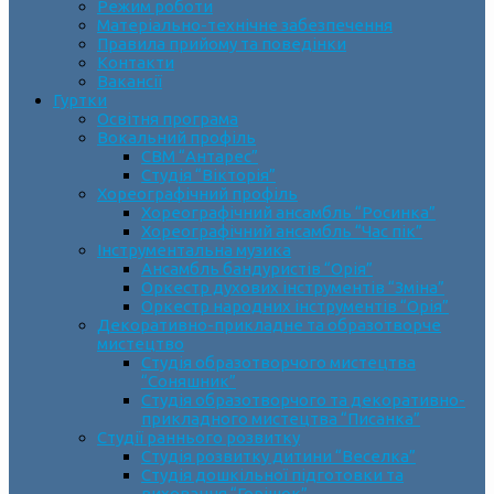
Режим роботи
Матеріально-технічне забезпечення
Правила прийому та поведінки
Контакти
Вакансії
Гуртки
Освітня програма
Вокальний профіль
СВМ “Антарес”
Студія “Вікторія”
Хореографічний профіль
Хореографічний ансамбль “Росинка”
Хореографічний ансамбль “Час пік”
Інструментальна музика
Ансамбль бандуристів “Орія”
Оркестр духових інструментів “Зміна”
Оркестр народних інструментів “Орія”
Декоративно-прикладне та образотворче
мистецтво
Cтудія образотворчого мистецтва
“Соняшник”
Студія образотворчого та декоративно-
прикладного мистецтва “Писанка”
Студії раннього розвитку
Студія розвитку дитини “Веселка”
Студія дошкільної підготовки та
виховання “Горішок”