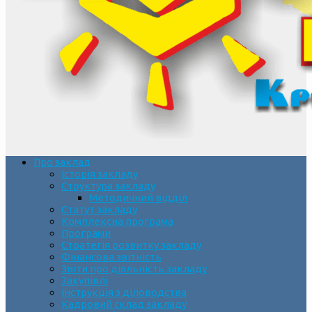
Про заклад
Історія закладу
Структура закладу
Методичний відділ
Статут закладу
Комплексна програма
Програми
Стратегія розвитку закладу
Фінансова звітність
Звіти про діяльність закладу
Закупівлі
Інструкція з діловодства
Кадровий склад закладу