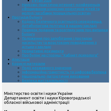
3 етап 2026
Науково-практична інтернет-конференція
«Формування ціннісних орієнтирів дітей та
молоді засобами позашкільної освіти»
Протидія булінгу
Кодекс безпечного освітнього середовища.
Антибулінгова політика в нашому закладі
Порядок подання та розгляду заяв про випадки
булінгу
Положення про запобігання і протидію
насильству та жорстокому поводженню з
дітьми у закладі
Нормативні документи
Про булінг на сторінці “Кабінет психолога”
Атестація
Корисні матеріали
Події державного значення
Інформаційна грамотність та цифрова безпека
Національно-патріотичне виховання
Безпека життєдіяльності
Міністерство освіти і науки України
Департамент освіти і науки Кіровоградської
обласної військової адміністрації