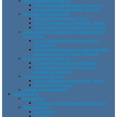
Хореографічний профіль
Хореографічний ансамбль “Росинка”
Хореографічний ансамбль “Час пік”
Інструментальна музика
Ансамбль бандуристів “Орія”
Оркестр духових інструментів “Зміна”
Оркестр народних інструментів “Орія”
Декоративно-прикладне та образотворче
мистецтво
Cтудія образотворчого мистецтва
“Соняшник”
Студія образотворчого та декоративно-
прикладного мистецтва “Писанка”
Студії раннього розвитку
Студія розвитку дитини “Веселка”
Студія дошкільної підготовки та
виховання “Горішок”
Театральний профіль
Шоу-театр молодіжного клубу “Імідж”
Театр-студія “Маска”
Основи програмування
Наші проєкти
Міжнародні
Соціально-психологічний проєкт VeLa
Всеукраїнські
День Землі
Єврофест