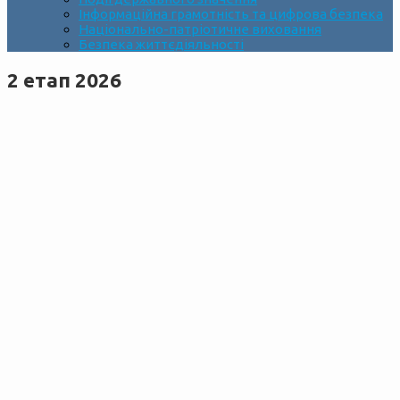
Інформаційна грамотність та цифрова безпека
Національно-патріотичне виховання
Безпека життєдіяльності
2 етап 2026