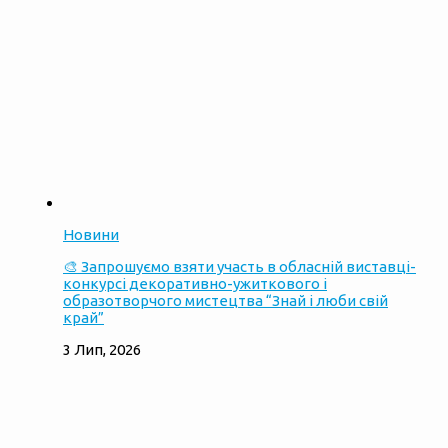
Новини
🎨 Запрошуємо взяти участь в обласній виставці-
конкурсі декоративно-ужиткового і
образотворчого мистецтва “Знай і люби свій
край”
3 Лип, 2026