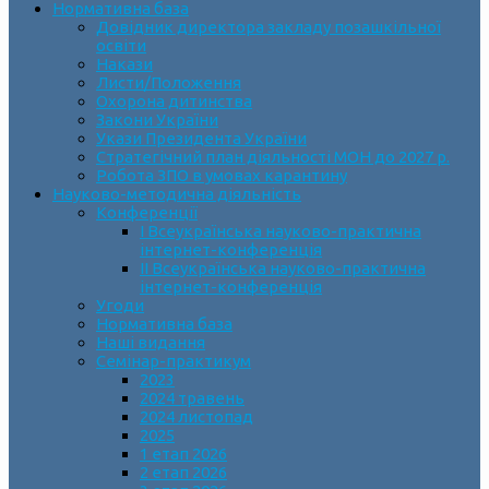
Нормативна база
Довідник директора закладу позашкільної
освіти
Накази
Листи/Положення
Охорона дитинства
Закони України
Укази Президента України
Стратегічний план діяльності МОН до 2027 р.
Робота ЗПО в умовах карантину
Науково-методична діяльність
Конференції
І Всеукраїнська науково-практична
інтернет-конференція
ІІ Всеукраїнська науково-практична
інтернет-конференція
Угоди
Нормативна база
Наші видання
Семінар-практикум
2023
2024 травень
2024 листопад
2025
1 етап 2026
2 етап 2026