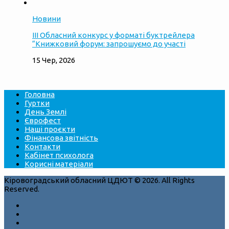
Новини
ІІІ Обласний конкурс у форматі буктрейлера
“Книжковий форум: запрошуємо до участі
15 Чер, 2026
Головна
Гуртки
День Землі
Єврофест
Наші проєкти
Фінансова звітність
Контакти
Кабінет психолога
Корисні матеріали
Кіровоградський обласний ЦДЮТ © 2026. All Rights
Reserved.