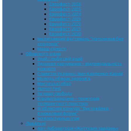
Єврофест-2026
Єврофест-2025
Єврофест-2024
Єврофест-2023
Єврофест-2022
Єврофест-2021
Єврофест-2020
Інклюзивний фестиваль “Натхнення без
кордонів”
Марш єдності
Обласного рівня
Знай і люби свій край
Здорове харчування – відповідальність
кожного
Славетні Українці. Іван Карпенко-Карий
Молодь обирає здоров’я
Мистецькі обрії
Humor Fest
За нашу свободу
Кіровоградщина – територія
толерантного простору
ІII обласний конкурс “Буктрейлер.
Книжковий форум”
Інтелектуальні ігри
Локальні
Арт-лабораторія «Життєвих завдань»