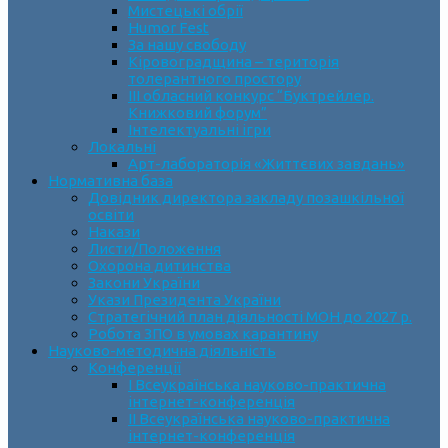
Мистецькі обрії
Humor Fest
За нашу свободу
Кіровоградщина – територія
толерантного простору
ІII обласний конкурс “Буктрейлер.
Книжковий форум”
Інтелектуальні ігри
Локальні
Арт-лабораторія «Життєвих завдань»
Нормативна база
Довідник директора закладу позашкільної
освіти
Накази
Листи/Положення
Охорона дитинства
Закони України
Укази Президента України
Стратегічний план діяльності МОН до 2027 р.
Робота ЗПО в умовах карантину
Науково-методична діяльність
Конференції
І Всеукраїнська науково-практична
інтернет-конференція
ІІ Всеукраїнська науково-практична
інтернет-конференція