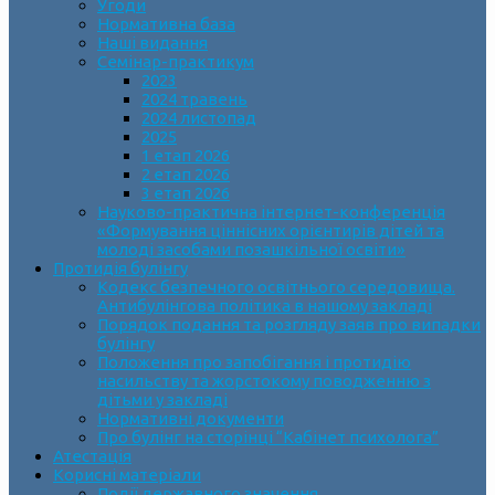
Угоди
Нормативна база
Наші видання
Семінар-практикум
2023
2024 травень
2024 листопад
2025
1 етап 2026
2 етап 2026
3 етап 2026
Науково-практична інтернет-конференція
«Формування ціннісних орієнтирів дітей та
молоді засобами позашкільної освіти»
Протидія булінгу
Кодекс безпечного освітнього середовища.
Антибулінгова політика в нашому закладі
Порядок подання та розгляду заяв про випадки
булінгу
Положення про запобігання і протидію
насильству та жорстокому поводженню з
дітьми у закладі
Нормативні документи
Про булінг на сторінці “Кабінет психолога”
Атестація
Корисні матеріали
Події державного значення