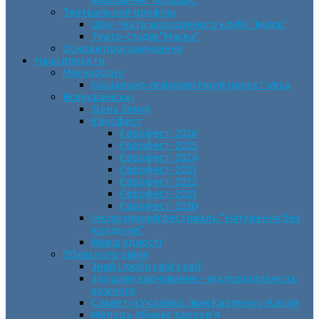
Театральний профіль
Шоу-театр молодіжного клубу “Імідж”
Театр-студія “Маска”
Основи програмування
Наші проєкти
Міжнародні
Соціально-психологічний проєкт VeLa
Всеукраїнські
День Землі
Єврофест
Єврофест-2026
Єврофест-2025
Єврофест-2024
Єврофест-2023
Єврофест-2022
Єврофест-2021
Єврофест-2020
Інклюзивний фестиваль “Натхнення без
кордонів”
Марш єдності
Обласного рівня
Знай і люби свій край
Здорове харчування – відповідальність
кожного
Славетні Українці. Іван Карпенко-Карий
Молодь обирає здоров’я