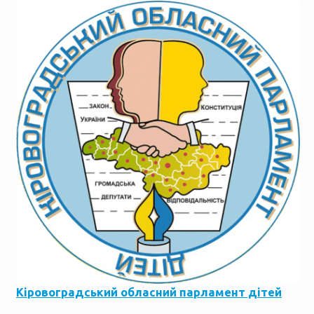
Кіровоградський обласний парламент дітей