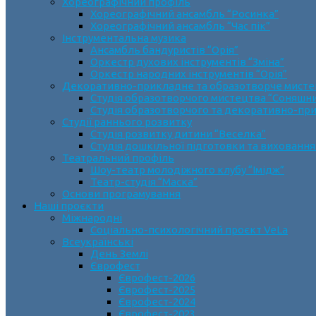
Хореографічний профіль
Хореографічний ансамбль “Росинка”
Хореографічний ансамбль “Час пік”
Інструментальна музика
Ансамбль бандуристів “Орія”
Оркестр духових інструментів “Зміна”
Оркестр народних інструментів “Орія”
Декоративно-прикладне та образотворче мист
Cтудія образотворчого мистецтва “Соняшн
Студія образотворчого та декоративно-пр
Студії раннього розвитку
Студія розвитку дитини “Веселка”
Студія дошкільної підготовки та виховання
Театральний профіль
Шоу-театр молодіжного клубу “Імідж”
Театр-студія “Маска”
Основи програмування
Наші проєкти
Міжнародні
Соціально-психологічний проєкт VeLa
Всеукраїнські
День Землі
Єврофест
Єврофест-2026
Єврофест-2025
Єврофест-2024
Єврофест-2023