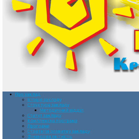
Про заклад
Історія закладу
Структура закладу
Методичний відділ
Статут закладу
Комплексна програма
Програми
Стратегія розвитку закладу
Фінансова звітність