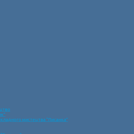
ецтво
ик”
икладного мистецтва “Писанка”