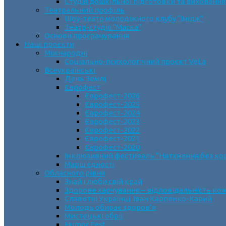
Студія дошкільної підготовки та виховання
Театральний профіль
Шоу-театр молодіжного клубу “Імідж”
Театр-студія “Маска”
Основи програмування
Наші проєкти
Міжнародні
Соціально-психологічний проєкт VeLa
Всеукраїнські
День Землі
Єврофест
Єврофест-2026
Єврофест-2025
Єврофест-2024
Єврофест-2023
Єврофест-2022
Єврофест-2021
Єврофест-2020
Інклюзивний фестиваль “Натхнення без ко
Марш єдності
Обласного рівня
Знай і люби свій край
Здорове харчування – відповідальність ко
Славетні Українці. Іван Карпенко-Карий
Молодь обирає здоров’я
Мистецькі обрії
Humor Fest