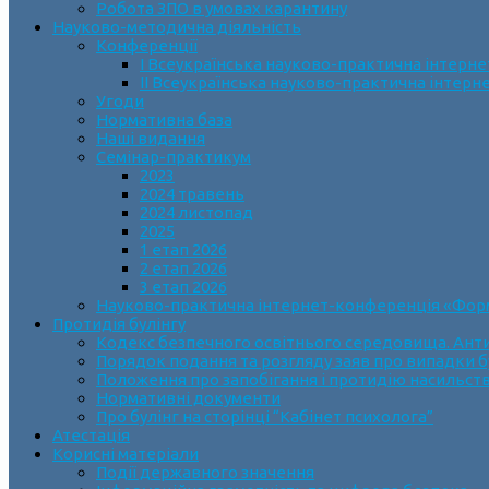
Робота ЗПО в умовах карантину
Науково-методична діяльність
Конференції
І Всеукраїнська науково-практична інтерн
ІІ Всеукраїнська науково-практична інтер
Угоди
Нормативна база
Наші видання
Семінар-практикум
2023
2024 травень
2024 листопад
2025
1 етап 2026
2 етап 2026
3 етап 2026
Науково-практична інтернет-конференція «Формув
Протидія булінгу
Кодекс безпечного освітнього середовища. Анти
Порядок подання та розгляду заяв про випадки б
Положення про запобігання і протидію насильств
Нормативні документи
Про булінг на сторінці “Кабінет психолога”
Атестація
Корисні матеріали
Події державного значення