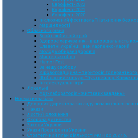
Єврофест-2022
Єврофест-2021
Єврофест-2020
Інклюзивний фестиваль “Натхнення без ко
Марш єдності
Обласного рівня
Знай і люби свій край
Здорове харчування – відповідальність ко
Славетні Українці. Іван Карпенко-Карий
Молодь обирає здоров’я
Мистецькі обрії
Humor Fest
За нашу свободу
Кіровоградщина – територія толерантного
ІII обласний конкурс “Буктрейлер. Книжков
Інтелектуальні ігри
Локальні
Арт-лабораторія «Життєвих завдань»
Нормативна база
Довідник директора закладу позашкільної освіт
Накази
Листи/Положення
Охорона дитинства
Закони України
Укази Президента України
Стратегічний план діяльності МОН до 2027 р.