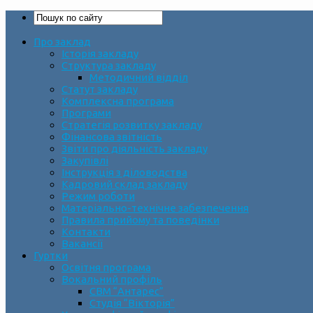
Про заклад
Історія закладу
Структура закладу
Методичний відділ
Статут закладу
Комплексна програма
Програми
Стратегія розвитку закладу
Фінансова звітність
Звіти про діяльність закладу
Закупівлі
Інструкція з діловодства
Кадровий склад закладу
Режим роботи
Матеріально-технічне забезпечення
Правила прийому та поведінки
Контакти
Вакансії
Гуртки
Освітня програма
Вокальний профіль
СВМ “Антарес”
Студія “Вікторія”