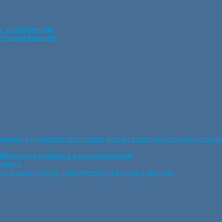
ет-конференція
нет-конференція
ання ціннісних орієнтирів дітей та молоді засобами позашк
булінгова політика в нашому закладі
улінгу
у та жорстокому поводженню з дітьми у закладі