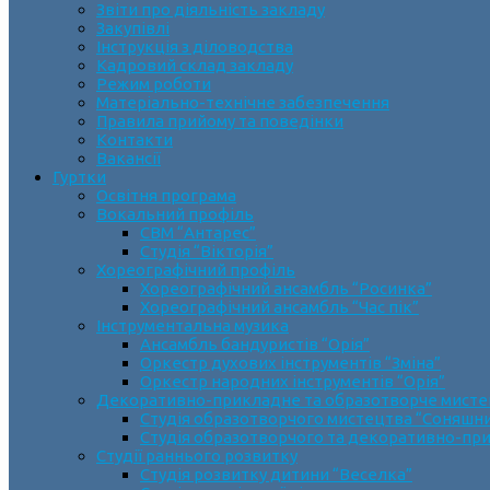
Звіти про діяльність закладу
Закупівлі
Інструкція з діловодства
Кадровий склад закладу
Режим роботи
Матеріально-технічне забезпечення
Правила прийому та поведінки
Контакти
Вакансії
Гуртки
Освітня програма
Вокальний профіль
СВМ “Антарес”
Студія “Вікторія”
Хореографічний профіль
Хореографічний ансамбль “Росинка”
Хореографічний ансамбль “Час пік”
Інструментальна музика
Ансамбль бандуристів “Орія”
Оркестр духових інструментів “Зміна”
Оркестр народних інструментів “Орія”
Декоративно-прикладне та образотворче мист
Cтудія образотворчого мистецтва “Соняшн
Студія образотворчого та декоративно-пр
Студії раннього розвитку
Студія розвитку дитини “Веселка”