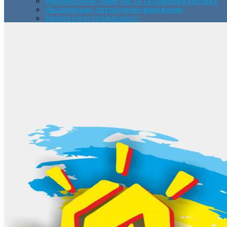
Інформаційна грамотність та цифрова безпека
Національно-патріотичне виховання
Безпека життєдіяльності