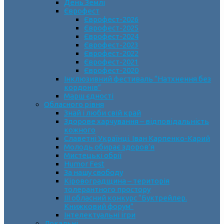
День Землі
Єврофест
Єврофест-2026
Єврофест-2025
Єврофест-2024
Єврофест-2023
Єврофест-2022
Єврофест-2021
Єврофест-2020
Інклюзивний фестиваль “Натхнення без
кордонів”
Марш єдності
Обласного рівня
Знай і люби свій край
Здорове харчування – відповідальність
кожного
Славетні Українці. Іван Карпенко-Карий
Молодь обирає здоров’я
Мистецькі обрії
Humor Fest
За нашу свободу
Кіровоградщина – територія
толерантного простору
ІII обласний конкурс “Буктрейлер.
Книжковий форум”
Інтелектуальні ігри
Локальні