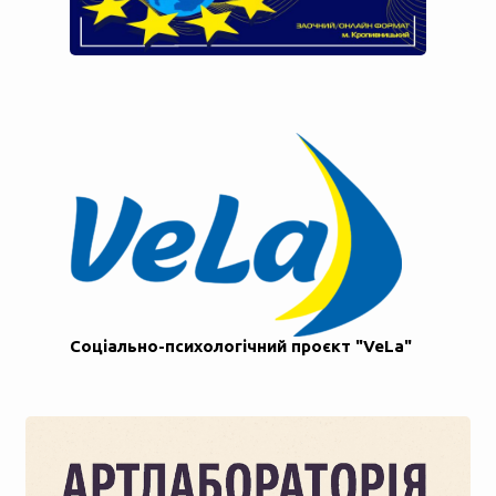
Соціально-психологічний проєкт "VeLa"