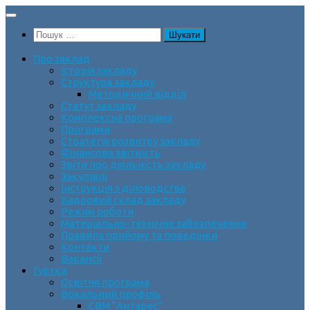
Skip
to
Пошук:
content
Про заклад
Історія закладу
Структура закладу
Методичний відділ
Статут закладу
Комплексна програма
Програми
Стратегія розвитку закладу
Фінансова звітність
Звіти про діяльність закладу
Закупівлі
Інструкція з діловодства
Кадровий склад закладу
Режим роботи
Матеріально-технічне забезпечення
Правила прийому та поведінки
Контакти
Вакансії
Гуртки
Освітня програма
Вокальний профіль
СВМ “Антарес”