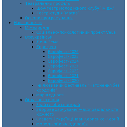
Театральний профіль
Шоу-театр молодіжного клубу “Імідж”
Театр-студія “Маска”
Основи програмування
Наші проєкти
Міжнародні
Соціально-психологічний проєкт VeLa
Всеукраїнські
День Землі
Єврофест
Єврофест-2026
Єврофест-2025
Єврофест-2024
Єврофест-2023
Єврофест-2022
Єврофест-2021
Єврофест-2020
Інклюзивний фестиваль “Натхнення без
кордонів”
Марш єдності
Обласного рівня
Знай і люби свій край
Здорове харчування – відповідальність
кожного
Славетні Українці. Іван Карпенко-Карий
Молодь обирає здоров’я