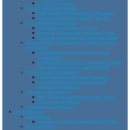
Студія “Вікторія”
Хореографічний профіль
Хореографічний ансамбль “Росинка”
Хореографічний ансамбль “Час пік”
Інструментальна музика
Ансамбль бандуристів “Орія”
Оркестр духових інструментів “Зміна”
Оркестр народних інструментів “Орія”
Декоративно-прикладне та образотворче
мистецтво
Cтудія образотворчого мистецтва
“Соняшник”
Студія образотворчого та декоративно-
прикладного мистецтва “Писанка”
Студії раннього розвитку
Студія розвитку дитини “Веселка”
Студія дошкільної підготовки та
виховання “Горішок”
Театральний профіль
Шоу-театр молодіжного клубу “Імідж”
Театр-студія “Маска”
Основи програмування
Наші проєкти
Міжнародні
Соціально-психологічний проєкт VeLa
Всеукраїнські