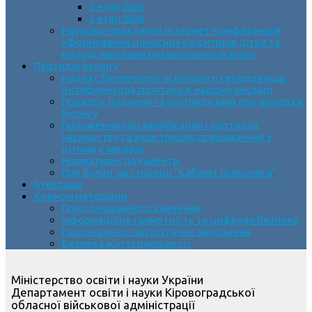
2 етап 2026
3 етап 2026
Науково-практична інтернет-конференція
«Формування ціннісних орієнтирів дітей та
молоді засобами позашкільної освіти»
Протидія булінгу
Кодекс безпечного освітнього середовища.
Антибулінгова політика в нашому закладі
Порядок подання та розгляду заяв про випадки
булінгу
Положення про запобігання і протидію
насильству та жорстокому поводженню з
дітьми у закладі
Нормативні документи
Про булінг на сторінці “Кабінет психолога”
Атестація
Корисні матеріали
Події державного значення
Інформаційна грамотність та цифрова безпека
Національно-патріотичне виховання
Безпека життєдіяльності
Міністерство освіти і науки України
Департамент освіти і науки Кіровоградської
обласної військової адміністрації