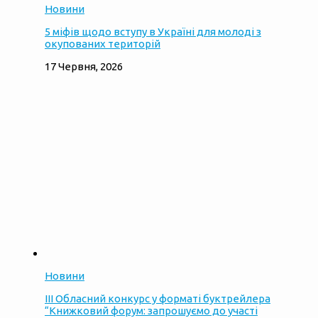
Новини
5 міфів щодо вступу в Україні для молоді з
окупованих територій
17 Червня, 2026
Новини
ІІІ Обласний конкурс у форматі буктрейлера
“Книжковий форум: запрошуємо до участі