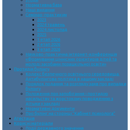
Нормативна база
Наші видання
Семінар-практикум
2023
2024 травень
2024 листопад
2025
1 етап 2026
2 етап 2026
3 етап 2026
Науково-практична інтернет-конференція
«Формування ціннісних орієнтирів дітей та
молоді засобами позашкільної освіти»
Протидія булінгу
Кодекс безпечного освітнього середовища.
Антибулінгова політика в нашому закладі
Порядок подання та розгляду заяв про випадки
булінгу
Положення про запобігання і протидію
насильству та жорстокому поводженню з
дітьми у закладі
Нормативні документи
Про булінг на сторінці “Кабінет психолога”
Атестація
Корисні матеріали
Події державного значення