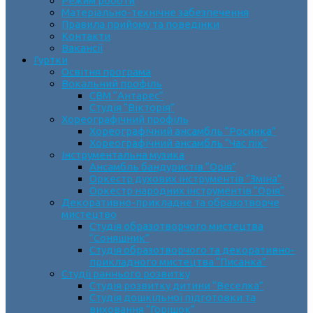
Режим роботи
Матеріально-технічне забезпечення
Правила прийому та поведінки
Контакти
Вакансії
Гуртки
Освітня програма
Вокальний профіль
СВМ “Антарес”
Студія “Вікторія”
Хореографічний профіль
Хореографічний ансамбль “Росинка”
Хореографічний ансамбль “Час пік”
Інструментальна музика
Ансамбль бандуристів “Орія”
Оркестр духових інструментів “Зміна”
Оркестр народних інструментів “Орія”
Декоративно-прикладне та образотворче
мистецтво
Cтудія образотворчого мистецтва
“Соняшник”
Студія образотворчого та декоративно-
прикладного мистецтва “Писанка”
Студії раннього розвитку
Студія розвитку дитини “Веселка”
Студія дошкільної підготовки та
виховання “Горішок”