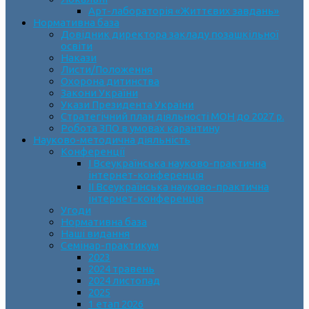
Арт-лабораторія «Життєвих завдань»
Нормативна база
Довідник директора закладу позашкільної
освіти
Накази
Листи/Положення
Охорона дитинства
Закони України
Укази Президента України
Стратегічний план діяльності МОН до 2027 р.
Робота ЗПО в умовах карантину
Науково-методична діяльність
Конференції
І Всеукраїнська науково-практична
інтернет-конференція
ІІ Всеукраїнська науково-практична
інтернет-конференція
Угоди
Нормативна база
Наші видання
Семінар-практикум
2023
2024 травень
2024 листопад
2025
1 етап 2026