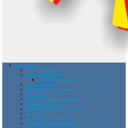
Про заклад
Історія закладу
Структура закладу
Методичний відділ
Статут закладу
Комплексна програма
Програми
Стратегія розвитку закладу
Фінансова звітність
Звіти про діяльність закладу
Закупівлі
Інструкція з діловодства
Кадровий склад закладу