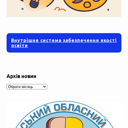
Внутрішня система забезпечення якості
освіти
Архів новин
Архів
новин