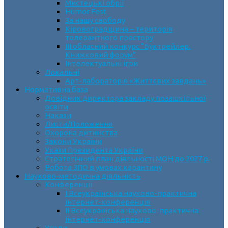
Мистецькі обрії
Humor Fest
За нашу свободу
Кіровоградщина – територія
толерантного простору
ІII обласний конкурс “Буктрейлер.
Книжковий форум”
Інтелектуальні ігри
Локальні
Арт-лабораторія «Життєвих завдань»
Нормативна база
Довідник директора закладу позашкільної
освіти
Накази
Листи/Положення
Охорона дитинства
Закони України
Укази Президента України
Стратегічний план діяльності МОН до 2027 р.
Робота ЗПО в умовах карантину
Науково-методична діяльність
Конференції
І Всеукраїнська науково-практична
інтернет-конференція
ІІ Всеукраїнська науково-практична
інтернет-конференція
Угоди