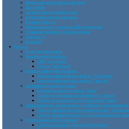
Звіти про діяльність закладу
Закупівлі
Інструкція з діловодства
Кадровий склад закладу
Режим роботи
Матеріально-технічне забезпечення
Правила прийому та поведінки
Контакти
Вакансії
Гуртки
Освітня програма
Вокальний профіль
СВМ “Антарес”
Студія “Вікторія”
Хореографічний профіль
Хореографічний ансамбль “Росинка”
Хореографічний ансамбль “Час пік”
Інструментальна музика
Ансамбль бандуристів “Орія”
Оркестр духових інструментів “Зміна”
Оркестр народних інструментів “Орія”
Декоративно-прикладне та образотворче мист
Cтудія образотворчого мистецтва “Соняшн
Студія образотворчого та декоративно-пр
Студії раннього розвитку
Студія розвитку дитини “Веселка”