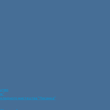
ецтво
ик”
икладного мистецтва “Писанка”