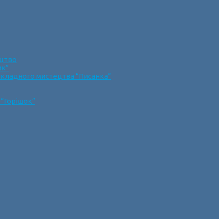
ецтво
ик”
икладного мистецтва “Писанка”
 “Горішок”