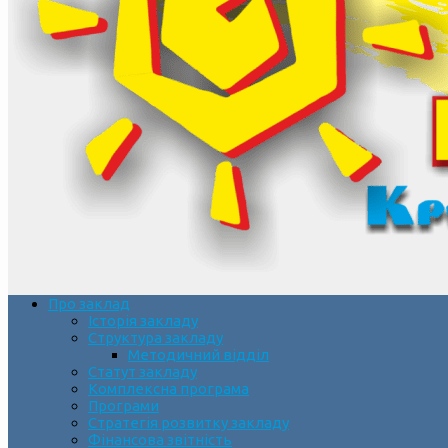
Про заклад
Історія закладу
Структура закладу
Методичний відділ
Статут закладу
Комплексна програма
Програми
Стратегія розвитку закладу
Фінансова звітність