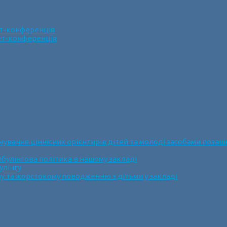
ет-конференція
нет-конференція
ання ціннісних орієнтирів дітей та молоді засобами позашк
булінгова політика в нашому закладі
улінгу
у та жорстокому поводженню з дітьми у закладі