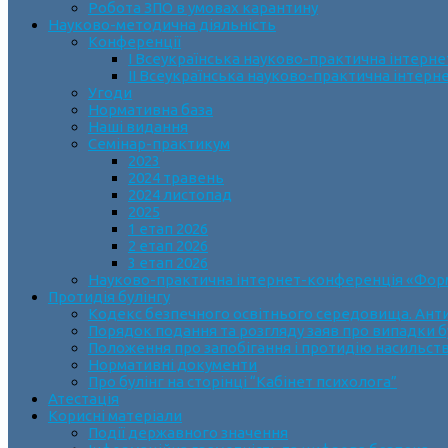
Робота ЗПО в умовах карантину
Науково-методична діяльність
Конференції
І Всеукраїнська науково-практична інтерн
ІІ Всеукраїнська науково-практична інтер
Угоди
Нормативна база
Наші видання
Семінар-практикум
2023
2024 травень
2024 листопад
2025
1 етап 2026
2 етап 2026
3 етап 2026
Науково-практична інтернет-конференція «Формув
Протидія булінгу
Кодекс безпечного освітнього середовища. Анти
Порядок подання та розгляду заяв про випадки б
Положення про запобігання і протидію насильств
Нормативні документи
Про булінг на сторінці “Кабінет психолога”
Атестація
Корисні матеріали
Події державного значення