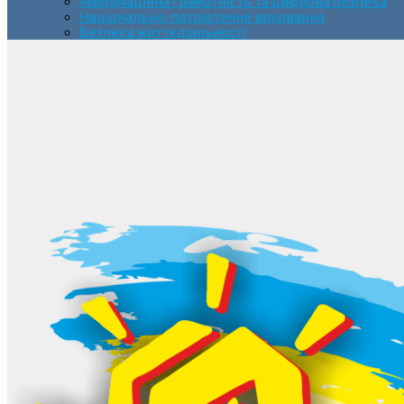
Інформаційна грамотність та цифрова безпека
Національно-патріотичне виховання
Безпека життєдіяльності