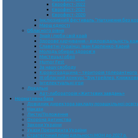
Єврофест-2022
Єврофест-2021
Єврофест-2020
Інклюзивний фестиваль “Натхнення без ко
Марш єдності
Обласного рівня
Знай і люби свій край
Здорове харчування – відповідальність ко
Славетні Українці. Іван Карпенко-Карий
Молодь обирає здоров’я
Мистецькі обрії
Humor Fest
За нашу свободу
Кіровоградщина – територія толерантного
ІII обласний конкурс “Буктрейлер. Книжков
Інтелектуальні ігри
Локальні
Арт-лабораторія «Життєвих завдань»
Нормативна база
Довідник директора закладу позашкільної освіт
Накази
Листи/Положення
Охорона дитинства
Закони України
Укази Президента України
Стратегічний план діяльності МОН до 2027 р.