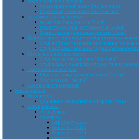
Хореографічний профіль
Хореографічний ансамбль “Росинка”
Хореографічний ансамбль “Час пік”
Інструментальна музика
Ансамбль бандуристів “Орія”
Оркестр духових інструментів “Зміна”
Оркестр народних інструментів “Орія”
Декоративно-прикладне та образотворче мист
Cтудія образотворчого мистецтва “Соняшн
Студія образотворчого та декоративно-пр
Студії раннього розвитку
Студія розвитку дитини “Веселка”
Студія дошкільної підготовки та виховання
Театральний профіль
Шоу-театр молодіжного клубу “Імідж”
Театр-студія “Маска”
Основи програмування
Наші проєкти
Міжнародні
Соціально-психологічний проєкт VeLa
Всеукраїнські
День Землі
Єврофест
Єврофест-2026
Єврофест-2025
Єврофест-2024
Єврофест-2023