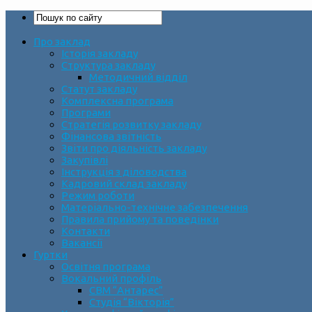
Про заклад
Історія закладу
Структура закладу
Методичний відділ
Статут закладу
Комплексна програма
Програми
Стратегія розвитку закладу
Фінансова звітність
Звіти про діяльність закладу
Закупівлі
Інструкція з діловодства
Кадровий склад закладу
Режим роботи
Матеріально-технічне забезпечення
Правила прийому та поведінки
Контакти
Вакансії
Гуртки
Освітня програма
Вокальний профіль
СВМ “Антарес”
Студія “Вікторія”