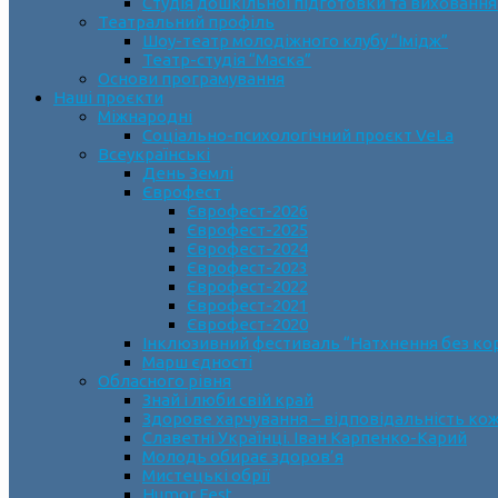
Студія дошкільної підготовки та виховання
Театральний профіль
Шоу-театр молодіжного клубу “Імідж”
Театр-студія “Маска”
Основи програмування
Наші проєкти
Міжнародні
Соціально-психологічний проєкт VeLa
Всеукраїнські
День Землі
Єврофест
Єврофест-2026
Єврофест-2025
Єврофест-2024
Єврофест-2023
Єврофест-2022
Єврофест-2021
Єврофест-2020
Інклюзивний фестиваль “Натхнення без ко
Марш єдності
Обласного рівня
Знай і люби свій край
Здорове харчування – відповідальність ко
Славетні Українці. Іван Карпенко-Карий
Молодь обирає здоров’я
Мистецькі обрії
Humor Fest