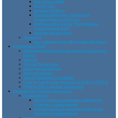
Мистецькі обрії
Humor Fest
За нашу свободу
Кіровоградщина – територія
толерантного простору
ІII обласний конкурс “Буктрейлер.
Книжковий форум”
Інтелектуальні ігри
Локальні
Арт-лабораторія «Життєвих завдань»
Нормативна база
Довідник директора закладу позашкільної
освіти
Накази
Листи/Положення
Охорона дитинства
Закони України
Укази Президента України
Стратегічний план діяльності МОН до 2027 р.
Робота ЗПО в умовах карантину
Науково-методична діяльність
Конференції
І Всеукраїнська науково-практична
інтернет-конференція
ІІ Всеукраїнська науково-практична
інтернет-конференція
Угоди