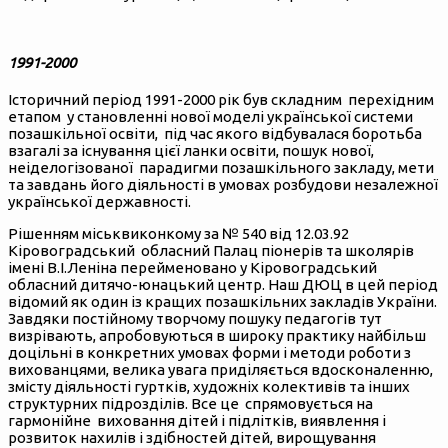
1991-2000
Історичний період 1991-2000 рік був складним перехідним
етапом у становленні нової моделі української системи
позашкільної освіти, під час якого відбувалася боротьба
взагалі за існування цієї ланки освіти, пошук нової,
неіделогізованої парадигми позашкільного закладу, мети
та завдань його діяльності в умовах розбудови незалежної
української державності.
Рішенням міськвиконкому за № 540 від 12.03.92
Кіровоградський обласний Палац піонерів та школярів
імені В.І.Леніна перейменовано у Кіровоградський
обласний дитячо-юнацький центр. Наш ДЮЦ в цей період
відомий як один із кращих позашкільних закладів України.
Завдяки постійному творчому пошуку педагогів тут
визрівають, апробовуються в широку практику найбільш
доцільні в конкретних умовах форми і методи роботи з
вихованцями, велика увага приділяється вдосконаленню,
змісту діяльності гуртків, художніх колективів та інших
структурних підрозділів. Все це спрямовується на
гармонійне виховання дітей і підлітків, виявлення і
розвиток нахилів і здібностей дітей, вирощування