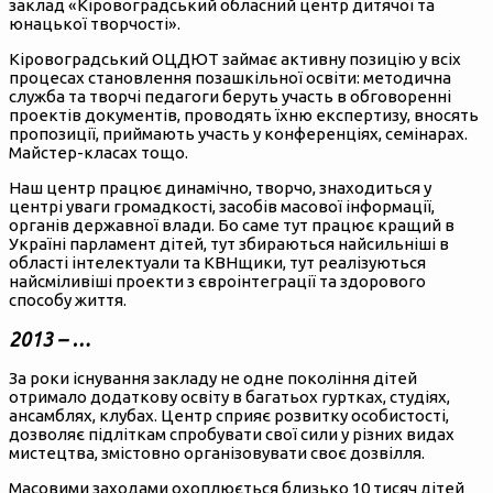
заклад «Кіровоградський обласний центр дитячої та
юнацької творчості».
Кіровоградський ОЦДЮТ займає активну позицію у всіх
процесах становлення позашкільної освіти: методична
служба та творчі педагоги беруть участь в обговоренні
проектів документів, проводять їхню експертизу, вносять
пропозиції, приймають участь у конференціях, семінарах.
Майстер-класах тощо.
Наш центр працює динамічно, творчо, знаходиться у
центрі уваги громадкості, засобів масової інформації,
органів державної влади. Бо саме тут працює кращий в
Україні парламент дітей, тут збираються найсильніші в
області інтелектуали та КВНщики, тут реалізуються
найсміливіші проекти з євроінтеграції та здорового
способу життя.
2013 – …
За роки існування закладу не одне покоління дітей
отримало додаткову освіту в багатьох гуртках, студіях,
ансамблях, клубах. Центр сприяє розвитку особистості,
дозволяє підліткам спробувати свої сили у різних видах
мистецтва, змістовно організовувати своє дозвілля.
Масовими заходами охоплюється близько 10 тисяч дітей