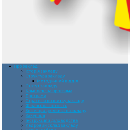
Про заклад
Історія закладу
Структура закладу
Методичний відділ
Статут закладу
Комплексна програма
Програми
Стратегія розвитку закладу
Фінансова звітність
Звіти про діяльність закладу
Закупівлі
Інструкція з діловодства
Кадровий склад закладу