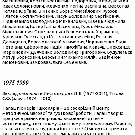
Матвійович, Кобзєв Костянтин Федорович, Жирмунський
Ісаак Соломонович, Жевченко Регіна Василівна, Верхолаз
Тетяна Юріївна, Вінтенко Борис Михайлович, Курзов
Платон Костянтинович, Ласун Володимир Сергійович,
Підшивайлов Володимир Михайлович, Швець Людмила
Михайлівна, Козир Ганна Василівна, Гуров Михайло
Миколайович, Стрельбіцька Блюменталь Аврамівна,
Крючков Олександр Костянтинович, Мінц Розалія
Давидівна, Борса Анатолій Акимович, Чернишенко Лідія
Петрівна, Сафронова Надія Тимофіївна, Карауш Олександр
Іларіонович, Дьяченко Володимир Григорович, Будулатьєв
Артур Борисович, Барський Михайло Илліч, Бадіян Іон
Моісейович, Замкова Ольга Семенівна.
1975-1990
Заклад очолюють Листопадова Л. В. (1977-2011), Тітова
С.Ф. (завуч, 1974 – 2010).
Палац піонерів і школярів – це своєрідний центр
методичної, масової та гурткової роботи. Палац творчо
працює в різних напрямках виховання дітей –
естетичному, технічному, фізичному, прикладному. Районні,
сільські та міські будинки (всього їх 34) можуть отримати
тут допомогу: це обласні семінари для методистів,