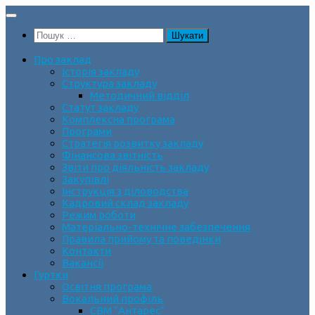
Skip
to
Пошук:
content
Про заклад
Історія закладу
Структура закладу
Методичний відділ
Статут закладу
Комплексна програма
Програми
Стратегія розвитку закладу
Фінансова звітність
Звіти про діяльність закладу
Закупівлі
Інструкція з діловодства
Кадровий склад закладу
Режим роботи
Матеріально-технічне забезпечення
Правила прийому та поведінки
Контакти
Вакансії
Гуртки
Освітня програма
Вокальний профіль
СВМ “Антарес”