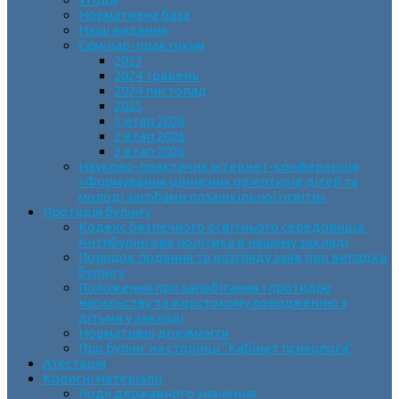
Нормативна база
Наші видання
Семінар-практикум
2023
2024 травень
2024 листопад
2025
1 етап 2026
2 етап 2026
3 етап 2026
Науково-практична інтернет-конференція
«Формування ціннісних орієнтирів дітей та
молоді засобами позашкільної освіти»
Протидія булінгу
Кодекс безпечного освітнього середовища.
Антибулінгова політика в нашому закладі
Порядок подання та розгляду заяв про випадки
булінгу
Положення про запобігання і протидію
насильству та жорстокому поводженню з
дітьми у закладі
Нормативні документи
Про булінг на сторінці “Кабінет психолога”
Атестація
Корисні матеріали
Події державного значення