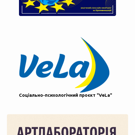
Соціально-психологічний проєкт "VeLa"