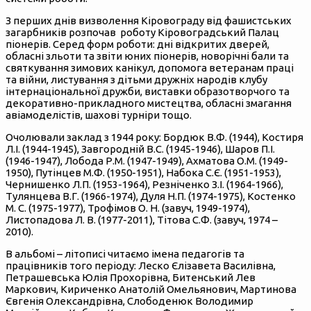
З перших днів визволення Кіровограду від фашистських
загарбників розпочав роботу Кіровоградський Палац
піонерів. Серед форм роботи: дні відкритих дверей,
обласні зльоти та звіти юних піонерів, новорічні бали та
святкування зимових канікул, допомога ветеранам праці
та війни, листування з дітьми дружніх народів клубу
інтернаціональної дружби, виставки образотворчого та
декоративно-прикладного мистецтва, обласні змагання
авіамоделістів, шахові турніри тощо.
Очолювали заклад з 1944 року: Бордюк В.Ф. (1944), Костиря
Л.І. (1944-1945), Завгородній В.С. (1945-1946), Шаров П.І.
(1946-1947), Лобода Р.М. (1947-1949), Ахматова О.М. (1949-
1950), Путінцев М.Ф. (1950-1951), Набока С.Є. (1951-1953),
Чернишенко Л.П. (1953-1964), Резніченко З.І. (1964-1966),
Тулянцева В.Г. (1966-1974), Дуля Н.П. (1974-1975), Костенко
М. С. (1975-1977), Трофімов О. Н. (завуч, 1949-1974),
Листопадова Л. В. (1977-2011), Тітова С.Ф. (завуч, 1974 –
2010).
В альбомі – літописі читаємо імена педагогів та
працівників того періоду: Леско Єлізавета Василівна,
Петрашевська Юлія Прохорівна, Битенський Лев
Маркович, Кириченко Анатолій Омельянович, Мартинова
Євгенія Олександрівна, Слободенюк Володимир