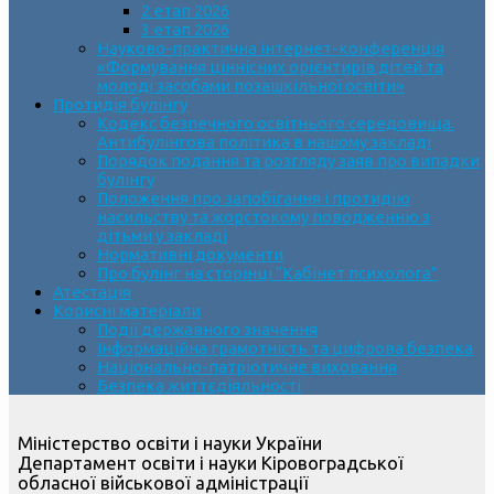
2 етап 2026
3 етап 2026
Науково-практична інтернет-конференція
«Формування ціннісних орієнтирів дітей та
молоді засобами позашкільної освіти»
Протидія булінгу
Кодекс безпечного освітнього середовища.
Антибулінгова політика в нашому закладі
Порядок подання та розгляду заяв про випадки
булінгу
Положення про запобігання і протидію
насильству та жорстокому поводженню з
дітьми у закладі
Нормативні документи
Про булінг на сторінці “Кабінет психолога”
Атестація
Корисні матеріали
Події державного значення
Інформаційна грамотність та цифрова безпека
Національно-патріотичне виховання
Безпека життєдіяльності
Міністерство освіти і науки України
Департамент освіти і науки Кіровоградської
обласної військової адміністрації