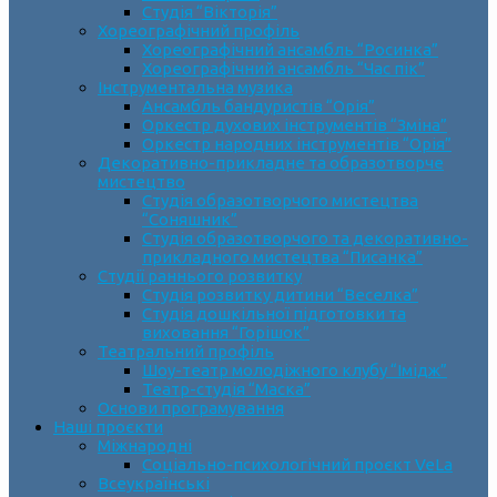
Студія “Вікторія”
Хореографічний профіль
Хореографічний ансамбль “Росинка”
Хореографічний ансамбль “Час пік”
Інструментальна музика
Ансамбль бандуристів “Орія”
Оркестр духових інструментів “Зміна”
Оркестр народних інструментів “Орія”
Декоративно-прикладне та образотворче
мистецтво
Cтудія образотворчого мистецтва
“Соняшник”
Студія образотворчого та декоративно-
прикладного мистецтва “Писанка”
Студії раннього розвитку
Студія розвитку дитини “Веселка”
Студія дошкільної підготовки та
виховання “Горішок”
Театральний профіль
Шоу-театр молодіжного клубу “Імідж”
Театр-студія “Маска”
Основи програмування
Наші проєкти
Міжнародні
Соціально-психологічний проєкт VeLa
Всеукраїнські