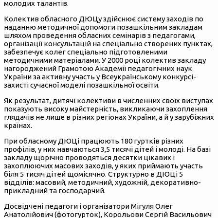
молодих талантів.
Колектив обласного ДЮЦу здійснює систему заходів по
наданню методичної допомоги позашкільним закладам
шляхом проведення обласних семінарів з педагогами,
організації консультацій на спеціально створених пунктах,
забезпечує колег спеціально підготовленими
методичними матеріалами. У 2000 році колектив закладу
нагороджений Грамотою Академії педагогічних наук
України за активну участь у Всеукраїнському конкурсі-
захисті сучасної моделі позашкільної освіти.
Як результат, дитячі колективи в численних своїх виступах
показують високу майстерність, викликаючи захоплення
глядачів не лише в різних регіонах України, а й у зарубіжних
країнах.
При обласному ДЮЦі працюють 180 гуртків різних
профілів, у них навчаються 3,5 тисячі дітей і молоді. На базі
закладу щорічно проводяться десятки цікавих і
захоплюючих масових заходів, у яких приймають участь
біля 5 тисяч дітей щомісячно. Структурно в ДЮЦі 5
відділів: масовий, методичний, художній, декоративно-
прикладний та господарчий.
Досвідчені педагоги і організатори Мігуля Олег
Анатолійович (фотогурток), Корольови Сергій Васильович