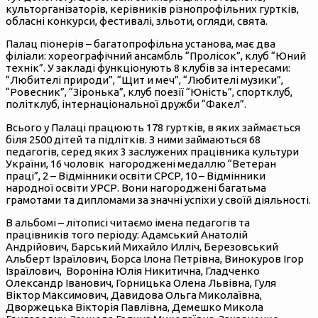
культорганізаторів, керівників різнопрофільних гуртків,
обласні конкурси, фестивалі, зльоти, огляди, свята.
Палац піонерів – багатопрофільна установа, має два
філіали: хореографічний ансамбль “Пролісок”, клуб “Юний
технік”. У закладі функціонують 8 клубів за інтересами:
“Любителі природи”, “Щит и меч”, “Любителі музики”,
“Ровесник”, “Зіронька”, клуб поезії “Юність”, спортклуб,
політклуб, інтернаціональної дружби “Факел”.
Всього у Палаці працюють 178 гуртків, в яких займається
біля 2500 дітей та підлітків. З ними займаються 68
педагогів, серед яких 3 заслужених працівника культури
України, 16 чоловік нагороджені медаллю “Ветеран
праці”, 2 – Відмінники освіти СРСР, 10 – Відмінники
народної освіти УРСР. Вони нагороджені багатьма
грамотами та дипломами за значні успіхи у своїй діяльності.
В альбомі – літописі читаємо імена педагогів та
працівників того періоду: Адамський Анатолій
Андрійович, Барський Михайло Илліч, Березовський
Альберт Ізраїлович, Борса Ілона Петрівна, Винокуров Ігор
Ізраїлович, Вороніна Юлія Никитична, Гладченко
Олександр Іванович, Горницька Олена Львівна, Гуля
Віктор Максимович, Давидова Ольга Миколаївна,
Дворжецька Вікторія Павлівна, Демешко Микола