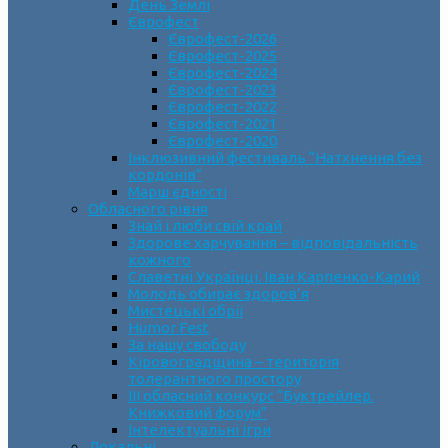
День Землі
Єврофест
Єврофест-2026
Єврофест-2025
Єврофест-2024
Єврофест-2023
Єврофест-2022
Єврофест-2021
Єврофест-2020
Інклюзивний фестиваль “Натхнення без
кордонів”
Марш єдності
Обласного рівня
Знай і люби свій край
Здорове харчування – відповідальність
кожного
Славетні Українці. Іван Карпенко-Карий
Молодь обирає здоров’я
Мистецькі обрії
Humor Fest
За нашу свободу
Кіровоградщина – територія
толерантного простору
ІII обласний конкурс “Буктрейлер.
Книжковий форум”
Інтелектуальні ігри
Локальні