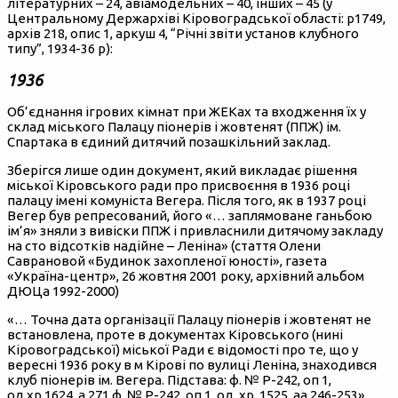
літературних – 24, авіамодельних – 40, інших – 45 (у
Центральному Держархіві Кіровоградської області: р1749,
архів 218, опис 1, аркуш 4, “Річні звіти установ клубного
типу”, 1934-36 р):
1936
Об’єднання ігрових кімнат при ЖЕКах та входження їх у
склад
міського Палацу піонерів і жовтенят (ППЖ) ім.
Спартака
в єдиний дитячий позашкільний заклад.
Зберігся лише один документ, який викладає рішення
міської Кіровського ради про присвоєння в 1936 році
палацу імені комуніста Вегера. Після того, як в 1937 році
Вегер був репресований, його «… заплямоване ганьбою
ім’я» зняли з вивіски ППЖ і привласнили дитячому закладу
на сто відсотків надійне – Леніна» (стаття Олени
Саврановой «Будинок захопленої юності», газета
«Україна-центр», 26 жовтня 2001 року, архівний альбом
ДЮЦа 1992-2000)
«… Точна
дата
організації Палацу піонерів і жовтенят не
встановлена, проте в документах Кіровського (нині
Кіровоградської) міської Ради є відомості про те, що у
вересні 1936 року в м Кірові по вулиці Леніна, знаходився
клуб піонерів ім. Вегера. Підстава: ф. № Р-242, оп 1,
од.хр.1624, а 271 ф. № Р-242, оп 1, од. хр. 1525, аа 246-253»