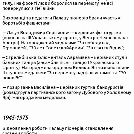
тилу, і на фронті люди боролися за перемогу, не всі
повернулися з тієї війни.
Вихованці та педагоги Палацу піонерів брали участь у
боротьбі з фашистами:
– Ласун Володимир Сергійович – керівник фотогуртка
(воював на ІІІ Українському фронті, у Венгрії, Чехословакії,
Австрії). Нагороджений медалями “За победу над
Германией”, “30 лет СоветскойАрмии”, “За взяття Відня”;
– Стрельбіцька Блюменталь Аврамівна – керівник студії
бальних танців (ансамбль пісні і танцю І Українського
фронту). Нагороджена орденом Великої Вітчизняної війни
ІІ ступеня, медалями “За перемогу над фашистами” та “70
років ВС”;
– Козир Ганна Василівна – керівник гуртка бандуристів
(розвідгрупа партизанського загону Дубового у Холодному
Ярі). Нагороджена медалями.
1945-1975
Відновлення роботи Палацу піонерів, становлення
системи роботи.