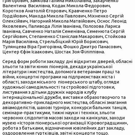
Григорович, Замкова Галина Миколаївна, Захарченко
Валентина Василівна, Кодак Микола Федорович,
Коротков Анатолій Єгорович, Кравченко Петро
Гордійович, Макода Микола Павлович, Міхненко Сергій
Олексійвич, Нагорний Микола Матвійович, Оснос Леонід
Яковлевич, Паливода Лілія Іванівна, Полозова Лариса
Іванівна, Савченко Наталія Семенівна, Семенюта Сергій
Сергійович, Степаненко Станіслав Макарович, Стойкова
Марія Василівна, Стрельбіцкий Юрій Борисович,
Тулянцева Віра Григорівна, Фошко Дмитро Панасович,
Центер Єфім Ісаакович, Шостак Зоя Філіппівна.
Серед форм роботи закладу: дні відкритих дверей, обласні
зльоти та звіти юних піонерів, декади української
літератури і мистецтва, допомога ветеранам праці та
війни, концертні програми на підприємствах міста і
області, заходи міського піонерського штабу, огляди
художньої самодіяльності та стройової підготовки,
листування з дітьми дружніх народів клубу
інтернаціональної дружби, виставки образотворчого та
декоративно-прикладного мистецтва, обласні змагання
авіамоделістів, шахові турніри, конкурси бальних танців,
семінари-практикуми, тижні науки і техніки, зльоти
червоннх слідопитів масові заходи на канікулах, заходи
музею «Історія піонерської організації Кіровоградщини»,
робота з батьками, відзначення ювілейних дат закладу,
оздоровлення гуртківців, звітні концерти тощо.