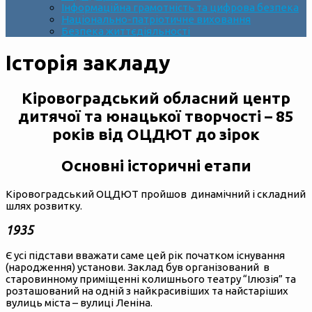
Інформаційна грамотність та цифрова безпека
Національно-патріотичне виховання
Безпека життєдіяльності
Історія закладу
Кіровоградський обласний центр
дитячої та юнацької творчості – 85
років від ОЦДЮТ до зірок
Основні історичні етапи
Кіровоградський ОЦДЮТ пройшов динамічний і складний
шлях розвитку.
1935
Є усі підстави вважати саме цей рік початком існування
(народження) установи. Заклад був організований в
старовинному приміщенні колишнього театру “Ілюзія” та
розташований на одній з найкрасивіших та найстаріших
вулиць міста – вулиці Леніна.