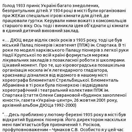
Голод 1933 приніс Україні багато знедолених,
безпритульних дітей. У 1934 році в місті були організовані
при ЖЕКах спеціальні ігрові кімнати для дітей, де
працювали гуртки. Керували ними вожаті з комсомольців
старшого віку. Ось тоді і виникла ідея об’єднати ці кімнати
в єдиний дитячий виховний заклад.
«… ДЮЦ веде відлік своїх років з 1935 року, тоді це був
міський Палац піонерів і жовтенят (ППЖ) ім. Спартака. В ті
роки по моделі харківського Палацу піонерів з легкої руки
Надії Крупської по всій країні формується мережа
лікувальних закладів з позакласної роботи зі школярами.
Цікавий момент. Про те, що кіровоградська позашкільна
організація носила ім’я легендарного гладіатора,
краєзнавці дізналися від відомого в нашому місті
хореографа Блюменталі Стрельбицької. Блюменталь
Абрамівна в ті роки була піонеркою і відвідувала
хореографічний і театральний колективи ППЖ ім.
Спартака (стаття Олени Саврановой «Будинок захопленої
юності», газета «Україна-центр», 26 жовтня 2001 року,
архівний альбом ДЮЦа 1992-2000)
“…Десь приблизно у лютому-березні 1935 року в місті був
відкритий Будинок піонерів. Його директором наскільки
мені пам’ятається був призначений т. Росіков,
профуповноваженим – Чумаков С.В. Особисто я у цей час