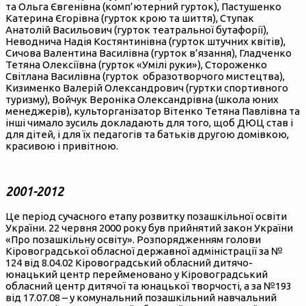
та Ольга Євгенівна (комп’ютерний гурток), Пастушенко
Катерина Єгорівна (гурток крою та шиття), Ступак
Анатолій Васильович (гурток театральної бутафорії),
Неводнича Надія Костянтинівна (гурток штучних квітів),
Сичова Валентина Василівна (гурток в’язання), Гладченко
Тетяна Олексіївна (гурток «Умілі руки»), Стороженко
Світлана Василівна (гурток образотворчого мистецтва),
Кизименко Валерій Олександрович (гуртки спортивного
туризму), Войчук Вероніка Олександрівна (школа юних
менеджерів), культорганізатор Вітенко Тетяна Павлівна та
інші чимало зусиль докладають для того, щоб ДЮЦ став і
для дітей, і для їх педагогів та батьків другою домівкою,
красивою і привітною.
2001-2012
Це період сучасного етапу розвитку позашкільної освіти
України. 22 червня 2000 року був прийнятий закон України
«Про позашкільну освіту». Розпорядженням голови
Кіровоградської обласної державної адміністрації за №
124 від 8.04.02 Кіровоградський обласний дитячо-
юнацький центр перейменовано у Кіровоградський
обласний центр дитячої та юнацької творчості, а за №193
від 17.07.08 – у комунальний позашкільний навчальний