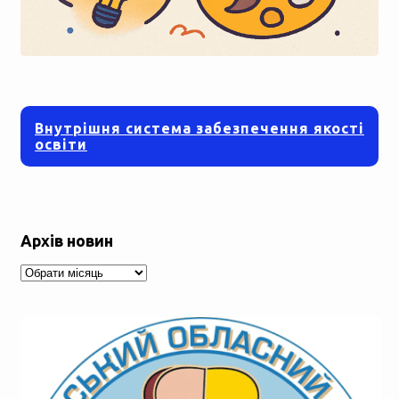
Внутрішня система забезпечення якості
освіти
Архів новин
Архів
новин