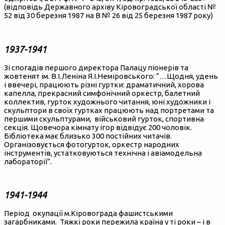
(відповідь Державного архіву Кіровоградської області №
52 від 30 березня 1987 на В № 26 від 25 березня 1987 року)
1937-1941
Зі спогадів першого директора Палацу піонерів та
жовтенят ім. В.І.Леніна Я.І.Неміровського: “…Щодня, удень
і ввечері, працюють різні гуртки: драматичний, хорова
капелла, прекрасний симфонічний оркестр, балетний
коллектив, гурток художнього читання, юні художники і
скульптори в своїх гуртках працюють над портретами та
першими скульптурами, військовий гурток, спортивна
секція. Щовечора кімнату ігор відвідує 200 чоловік.
Бібліотека має близько 300 постійних читачів.
Організовується фотогурток, оркестр народних
інструментів, устатковуються технічна і авіамодельна
лабораторії”.
1941-1944
Період окупації м.Кіровограда фашистськими
загарбниками. Тяжкі роки пережила країна у ті роки – і в