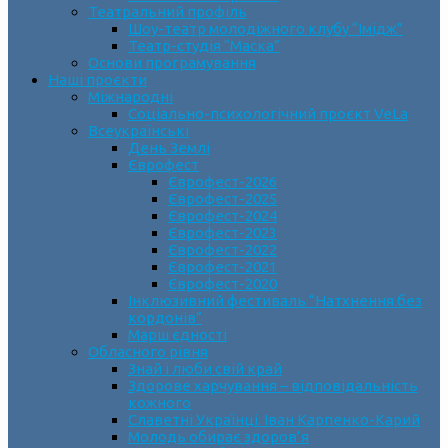
Театральний профіль
Шоу-театр молодіжного клубу “Імідж”
Театр-студія “Маска”
Основи програмування
Наші проєкти
Міжнародні
Соціально-психологічний проєкт VeLa
Всеукраїнські
День Землі
Єврофест
Єврофест-2026
Єврофест-2025
Єврофест-2024
Єврофест-2023
Єврофест-2022
Єврофест-2021
Єврофест-2020
Інклюзивний фестиваль “Натхнення без
кордонів”
Марш єдності
Обласного рівня
Знай і люби свій край
Здорове харчування – відповідальність
кожного
Славетні Українці. Іван Карпенко-Карий
Молодь обирає здоров’я