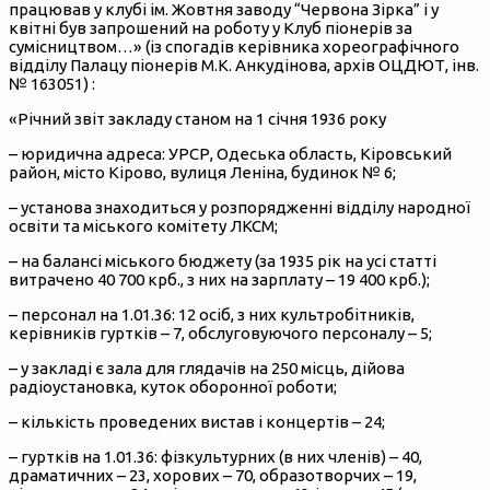
працював у клубі ім. Жовтня заводу “Червона Зірка” і у
квітні був запрошений на роботу у Клуб піонерів за
сумісництвом…» (із спогадів керівника хореографічного
відділу Палацу піонерів М.К. Анкудінова, архів ОЦДЮТ, інв.
№ 163051) :
«Річний звіт закладу станом на 1 січня 1936 року
– юридична адреса: УРСР, Одеська область, Кіровський
район, місто Кірово, вулиця Леніна, будинок № 6;
– установа знаходиться у розпорядженні відділу народної
освіти та міського комітету ЛКСМ;
– на балансі міського бюджету (
за 1935 рік на усі статті
витрачено 40 700 крб., з них на зарплату – 19 400 крб.);
– персонал на 1.01.36: 12 осіб, з них культробітників,
керівників гуртків – 7, обслуговуючого персоналу – 5;
– у закладі є зала для глядачів на 250 місць, дійова
радіоустановка, куток оборонної роботи;
– кількість проведених вистав і концертів – 24;
– гуртків на 1.01.36: фізкультурних (в них членів) – 40,
драматичних – 23, хорових – 70, образотворчих – 19,