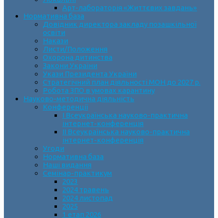
Арт-лабораторія «Життєвих завдань»
Нормативна база
Довідник директора закладу позашкільної
освіти
Накази
Листи/Положення
Охорона дитинства
Закони України
Укази Президента України
Стратегічний план діяльності МОН до 2027 р.
Робота ЗПО в умовах карантину
Науково-методична діяльність
Конференції
І Всеукраїнська науково-практична
інтернет-конференція
ІІ Всеукраїнська науково-практична
інтернет-конференція
Угоди
Нормативна база
Наші видання
Семінар-практикум
2023
2024 травень
2024 листопад
2025
1 етап 2026