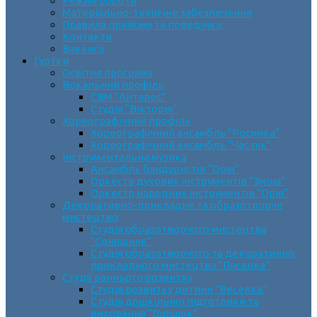
Режим роботи
Матеріально-технічне забезпечення
Правила прийому та поведінки
Контакти
Вакансії
Гуртки
Освітня програма
Вокальний профіль
СВМ “Антарес”
Студія “Вікторія”
Хореографічний профіль
Хореографічний ансамбль “Росинка”
Хореографічний ансамбль “Час пік”
Інструментальна музика
Ансамбль бандуристів “Орія”
Оркестр духових інструментів “Зміна”
Оркестр народних інструментів “Орія”
Декоративно-прикладне та образотворче
мистецтво
Cтудія образотворчого мистецтва
“Соняшник”
Студія образотворчого та декоративно-
прикладного мистецтва “Писанка”
Студії раннього розвитку
Студія розвитку дитини “Веселка”
Студія дошкільної підготовки та
виховання “Горішок”