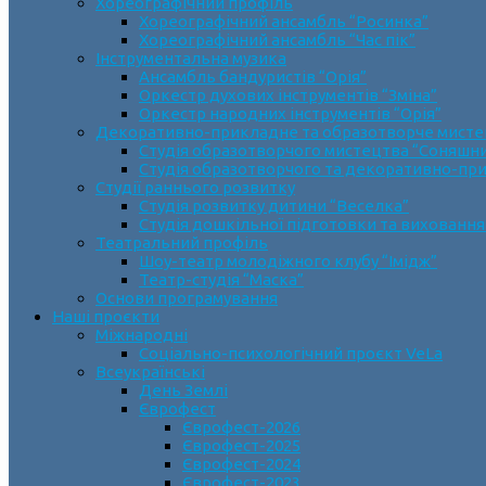
Хореографічний профіль
Хореографічний ансамбль “Росинка”
Хореографічний ансамбль “Час пік”
Інструментальна музика
Ансамбль бандуристів “Орія”
Оркестр духових інструментів “Зміна”
Оркестр народних інструментів “Орія”
Декоративно-прикладне та образотворче мист
Cтудія образотворчого мистецтва “Соняшн
Студія образотворчого та декоративно-пр
Студії раннього розвитку
Студія розвитку дитини “Веселка”
Студія дошкільної підготовки та виховання
Театральний профіль
Шоу-театр молодіжного клубу “Імідж”
Театр-студія “Маска”
Основи програмування
Наші проєкти
Міжнародні
Соціально-психологічний проєкт VeLa
Всеукраїнські
День Землі
Єврофест
Єврофест-2026
Єврофест-2025
Єврофест-2024
Єврофест-2023