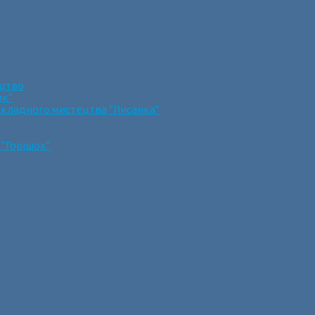
ецтво
ик”
икладного мистецтва “Писанка”
 “Горішок”