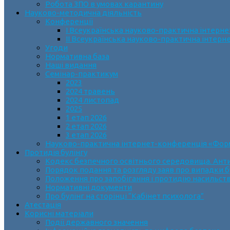
Робота ЗПО в умовах карантину
Науково-методична діяльність
Конференції
І Всеукраїнська науково-практична інтерн
ІІ Всеукраїнська науково-практична інтер
Угоди
Нормативна база
Наші видання
Семінар-практикум
2023
2024 травень
2024 листопад
2025
1 етап 2026
2 етап 2026
3 етап 2026
Науково-практична інтернет-конференція «Формув
Протидія булінгу
Кодекс безпечного освітнього середовища. Анти
Порядок подання та розгляду заяв про випадки б
Положення про запобігання і протидію насильств
Нормативні документи
Про булінг на сторінці “Кабінет психолога”
Атестація
Корисні матеріали
Події державного значення