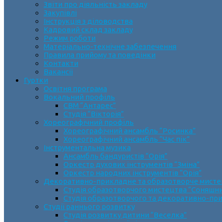
Звіти про діяльність закладу
Закупівлі
Інструкція з діловодства
Кадровий склад закладу
Режим роботи
Матеріально-технічне забезпечення
Правила прийому та поведінки
Контакти
Вакансії
Гуртки
Освітня програма
Вокальний профіль
СВМ “Антарес”
Студія “Вікторія”
Хореографічний профіль
Хореографічний ансамбль “Росинка”
Хореографічний ансамбль “Час пік”
Інструментальна музика
Ансамбль бандуристів “Орія”
Оркестр духових інструментів “Зміна”
Оркестр народних інструментів “Орія”
Декоративно-прикладне та образотворче мист
Cтудія образотворчого мистецтва “Соняшн
Студія образотворчого та декоративно-пр
Студії раннього розвитку
Студія розвитку дитини “Веселка”