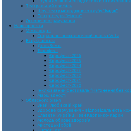
Студія дошкільної підготовки та виховання
Театральний профіль
Шоу-театр молодіжного клубу “Імідж”
Театр-студія “Маска”
Основи програмування
Наші проєкти
Міжнародні
Соціально-психологічний проєкт VeLa
Всеукраїнські
День Землі
Єврофест
Єврофест-2026
Єврофест-2025
Єврофест-2024
Єврофест-2023
Єврофест-2022
Єврофест-2021
Єврофест-2020
Інклюзивний фестиваль “Натхнення без ко
Марш єдності
Обласного рівня
Знай і люби свій край
Здорове харчування – відповідальність ко
Славетні Українці. Іван Карпенко-Карий
Молодь обирає здоров’я
Мистецькі обрії
Humor Fest