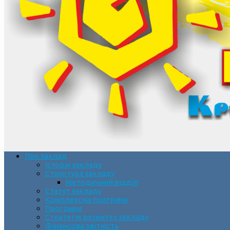
Про заклад
Історія закладу
Структура закладу
Методичний відділ
Статут закладу
Комплексна програма
Програми
Стратегія розвитку закладу
Фінансова звітність