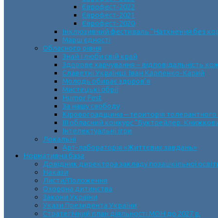
Єврофест-2022
Єврофест-2021
Єврофест-2020
Інклюзивний фестиваль “Натхнення без ко
Марш єдності
Обласного рівня
Знай і люби свій край
Здорове харчування – відповідальність ко
Славетні Українці. Іван Карпенко-Карий
Молодь обирає здоров’я
Мистецькі обрії
Humor Fest
За нашу свободу
Кіровоградщина – територія толерантного
ІII обласний конкурс “Буктрейлер. Книжков
Інтелектуальні ігри
Локальні
Арт-лабораторія «Життєвих завдань»
Нормативна база
Довідник директора закладу позашкільної освіт
Накази
Листи/Положення
Охорона дитинства
Закони України
Укази Президента України
Стратегічний план діяльності МОН до 2027 р.