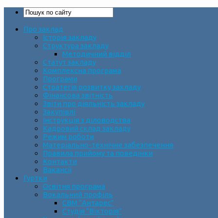
Про заклад
Історія закладу
Структура закладу
Методичний відділ
Статут закладу
Комплексна програма
Програми
Стратегія розвитку закладу
Фінансова звітність
Звіти про діяльність закладу
Закупівлі
Інструкція з діловодства
Кадровий склад закладу
Режим роботи
Матеріально-технічне забезпечення
Правила прийому та поведінки
Контакти
Вакансії
Гуртки
Освітня програма
Вокальний профіль
СВМ “Антарес”
Студія “Вікторія”