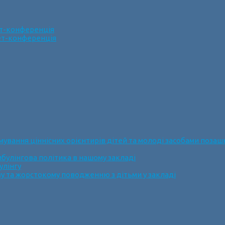
ет-конференція
нет-конференція
ання ціннісних орієнтирів дітей та молоді засобами позашк
булінгова політика в нашому закладі
улінгу
у та жорстокому поводженню з дітьми у закладі