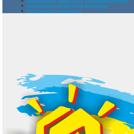
Інформаційна грамотність та цифрова безпека
Національно-патріотичне виховання
Безпека життєдіяльності