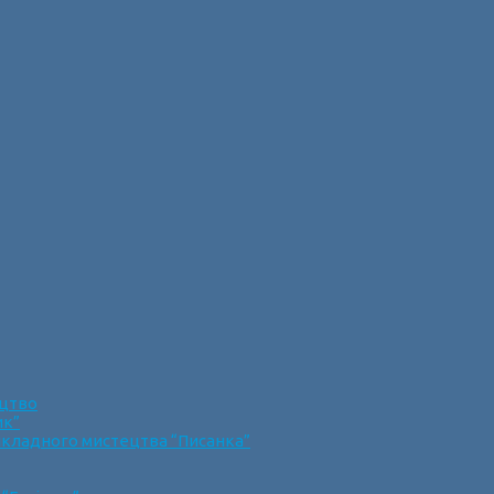
ецтво
ик”
икладного мистецтва “Писанка”