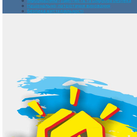
Інформаційна грамотність та цифрова безпека
Національно-патріотичне виховання
Безпека життєдіяльності