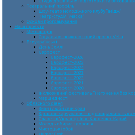
Студія дошкільної підготовки та виховання
Театральний профіль
Шоу-театр молодіжного клубу “Імідж”
Театр-студія “Маска”
Основи програмування
Наші проєкти
Міжнародні
Соціально-психологічний проєкт VeLa
Всеукраїнські
День Землі
Єврофест
Єврофест-2026
Єврофест-2025
Єврофест-2024
Єврофест-2023
Єврофест-2022
Єврофест-2021
Єврофест-2020
Інклюзивний фестиваль “Натхнення без ко
Марш єдності
Обласного рівня
Знай і люби свій край
Здорове харчування – відповідальність ко
Славетні Українці. Іван Карпенко-Карий
Молодь обирає здоров’я
Мистецькі обрії
Humor Fest