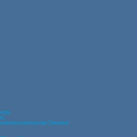
ецтво
ик”
икладного мистецтва “Писанка”