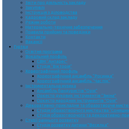
Звіти про діяльність закладу
Закупівлі
Інструкція з діловодства
Кадровий склад закладу
Режим роботи
Матеріально-технічне забезпечення
Правила прийому та поведінки
Контакти
Вакансії
Гуртки
Освітня програма
Вокальний профіль
СВМ “Антарес”
Студія “Вікторія”
Хореографічний профіль
Хореографічний ансамбль “Росинка”
Хореографічний ансамбль “Час пік”
Інструментальна музика
Ансамбль бандуристів “Орія”
Оркестр духових інструментів “Зміна”
Оркестр народних інструментів “Орія”
Декоративно-прикладне та образотворче мист
Cтудія образотворчого мистецтва “Соняшн
Студія образотворчого та декоративно-пр
Студії раннього розвитку
Студія розвитку дитини “Веселка”