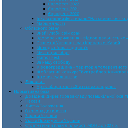
Єврофест-2022
Єврофест-2021
Єврофест-2020
Інклюзивний фестиваль “Натхнення без ко
Марш єдності
Обласного рівня
Знай і люби свій край
Здорове харчування – відповідальність ко
Славетні Українці. Іван Карпенко-Карий
Молодь обирає здоров’я
Мистецькі обрії
Humor Fest
За нашу свободу
Кіровоградщина – територія толерантного
ІII обласний конкурс “Буктрейлер. Книжков
Інтелектуальні ігри
Локальні
Арт-лабораторія «Життєвих завдань»
Нормативна база
Довідник директора закладу позашкільної освіт
Накази
Листи/Положення
Охорона дитинства
Закони України
Укази Президента України
Стратегічний план діяльності МОН до 2027 р.