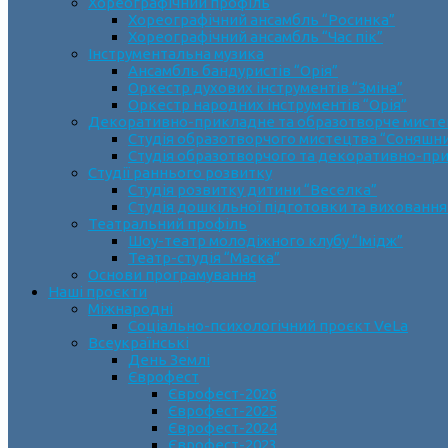
Хореографічний профіль
Хореографічний ансамбль “Росинка”
Хореографічний ансамбль “Час пік”
Інструментальна музика
Ансамбль бандуристів “Орія”
Оркестр духових інструментів “Зміна”
Оркестр народних інструментів “Орія”
Декоративно-прикладне та образотворче мист
Cтудія образотворчого мистецтва “Соняшн
Студія образотворчого та декоративно-пр
Студії раннього розвитку
Студія розвитку дитини “Веселка”
Студія дошкільної підготовки та виховання
Театральний профіль
Шоу-театр молодіжного клубу “Імідж”
Театр-студія “Маска”
Основи програмування
Наші проєкти
Міжнародні
Соціально-психологічний проєкт VeLa
Всеукраїнські
День Землі
Єврофест
Єврофест-2026
Єврофест-2025
Єврофест-2024
Єврофест-2023