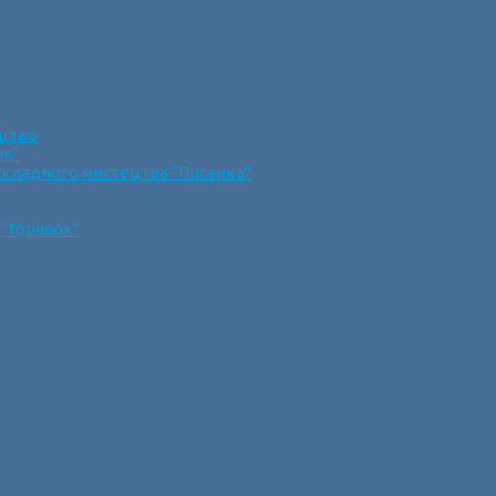
ецтво
ик”
икладного мистецтва “Писанка”
 “Горішок”