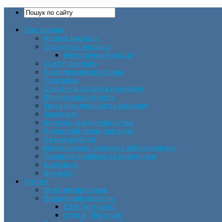
Про заклад
Історія закладу
Структура закладу
Методичний відділ
Статут закладу
Комплексна програма
Програми
Стратегія розвитку закладу
Фінансова звітність
Звіти про діяльність закладу
Закупівлі
Інструкція з діловодства
Кадровий склад закладу
Режим роботи
Матеріально-технічне забезпечення
Правила прийому та поведінки
Контакти
Вакансії
Гуртки
Освітня програма
Вокальний профіль
СВМ “Антарес”
Студія “Вікторія”