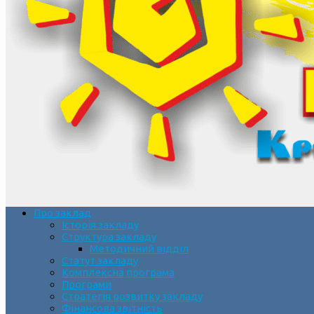
Про заклад
Історія закладу
Структура закладу
Методичний відділ
Статут закладу
Комплексна програма
Програми
Стратегія розвитку закладу
Фінансова звітність