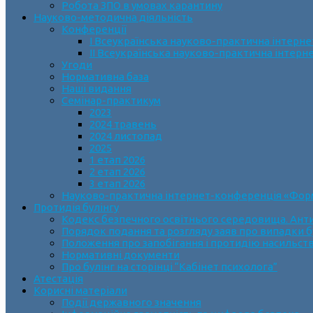
Робота ЗПО в умовах карантину
Науково-методична діяльність
Конференції
І Всеукраїнська науково-практична інтерн
ІІ Всеукраїнська науково-практична інтер
Угоди
Нормативна база
Наші видання
Семінар-практикум
2023
2024 травень
2024 листопад
2025
1 етап 2026
2 етап 2026
3 етап 2026
Науково-практична інтернет-конференція «Формув
Протидія булінгу
Кодекс безпечного освітнього середовища. Анти
Порядок подання та розгляду заяв про випадки б
Положення про запобігання і протидію насильств
Нормативні документи
Про булінг на сторінці “Кабінет психолога”
Атестація
Корисні матеріали
Події державного значення