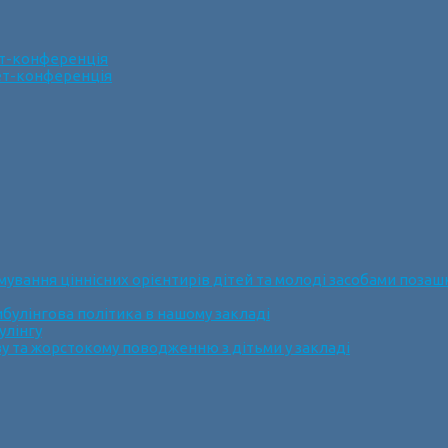
ет-конференція
нет-конференція
ання ціннісних орієнтирів дітей та молоді засобами позашк
булінгова політика в нашому закладі
улінгу
у та жорстокому поводженню з дітьми у закладі