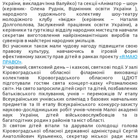
України, викладач Інна Валуйко) та секції «Аніматор – шоу»
(керівник- Олена Руднік, Відмінник освіти України ),
народного художнього колективу шоу-театру
молодіжного клубу «Імідж» (керівник – Наталія
Долгополова, Заслужений працівник освіти України), а
керівники та гуртківці відділу народних мистецтв навчали
секретам виготовлення найрізноманітніших виробів та
сувенірів в майстерні народних умільців.
Всі учасники також мали чудову нагоду підвищити свою
правову культуру, навчаючись в ігровій формі
ефективному захисту прав дітей в рамках проекту
«Я МАЮ
ПРАВО!»
.
У чарівний, святковий день – і казкові, святкові події. У залі
Кіровоградської обласної філармонії вихованці
колективів Кіровоградського обласного ЦДЮТ
підготували гостям свята концерт-казку «Розмалюємо
світ». На свято запросили дітей сиріт та дітей, позбавлених
батьківського піклування, учнів – переможців IV етапу
Всеукраїнських учнівських олімпіад з базових навчальних
предметів та ІIІ етапу Всеукраїнського конкурсу-захисту
науково-дослідницьких робіт учнів-членів Малої академії
наук України, дітей військовослужбовців та із
багатодітних родин з районів та міст області.
Зі святом дітей вітали та дарували солодощі голова
Кіровоградської обласної державної адміністрації Сергій
Анатолійович Кузьменко, секретар міськоі ради міста