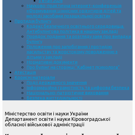
3 етап 2026
Науково-практична інтернет-конференція
«Формування ціннісних орієнтирів дітей та
молоді засобами позашкільної освіти»
Протидія булінгу
Кодекс безпечного освітнього середовища.
Антибулінгова політика в нашому закладі
Порядок подання та розгляду заяв про випадки
булінгу
Положення про запобігання і протидію
насильству та жорстокому поводженню з
дітьми у закладі
Нормативні документи
Про булінг на сторінці “Кабінет психолога”
Атестація
Корисні матеріали
Події державного значення
Інформаційна грамотність та цифрова безпека
Національно-патріотичне виховання
Безпека життєдіяльності
Міністерство освіти і науки України
Департамент освіти і науки Кіровоградської
обласної військової адміністрації