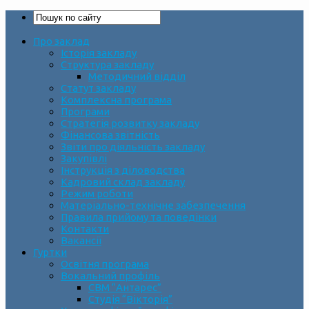
Про заклад
Історія закладу
Структура закладу
Методичний відділ
Статут закладу
Комплексна програма
Програми
Стратегія розвитку закладу
Фінансова звітність
Звіти про діяльність закладу
Закупівлі
Інструкція з діловодства
Кадровий склад закладу
Режим роботи
Матеріально-технічне забезпечення
Правила прийому та поведінки
Контакти
Вакансії
Гуртки
Освітня програма
Вокальний профіль
СВМ “Антарес”
Студія “Вікторія”