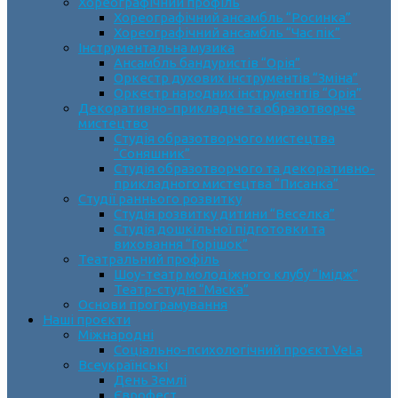
Хореографічний профіль
Хореографічний ансамбль “Росинка”
Хореографічний ансамбль “Час пік”
Інструментальна музика
Ансамбль бандуристів “Орія”
Оркестр духових інструментів “Зміна”
Оркестр народних інструментів “Орія”
Декоративно-прикладне та образотворче
мистецтво
Cтудія образотворчого мистецтва
“Соняшник”
Студія образотворчого та декоративно-
прикладного мистецтва “Писанка”
Студії раннього розвитку
Студія розвитку дитини “Веселка”
Студія дошкільної підготовки та
виховання “Горішок”
Театральний профіль
Шоу-театр молодіжного клубу “Імідж”
Театр-студія “Маска”
Основи програмування
Наші проєкти
Міжнародні
Соціально-психологічний проєкт VeLa
Всеукраїнські
День Землі
Єврофест