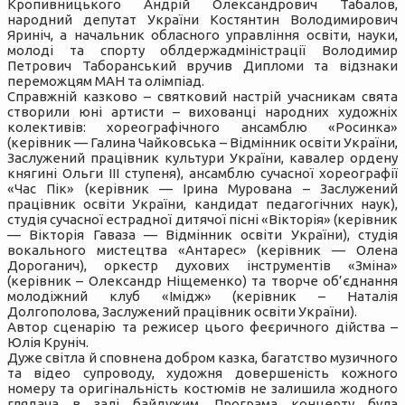
Кропивницького Андрій Олександрович Табалов,
народний депутат України Костянтин Володимирович
Яриніч, а начальник обласного управління освіти, науки,
молоді та спорту облдержадміністрації Володимир
Петрович Таборанський вручив Дипломи та відзнаки
переможцям МАН та олімпіад.
Справжній казково – святковий настрій учасникам свята
створили юні артисти – вихованці народних художніх
колективів: хореографічного ансамблю «Росинка»
(керівник — Галина Чайковська – Відмінник освіти України,
Заслужений працівник культури України, кавалер ордену
княгині Ольги III ступеня), ансамблю сучасної хореографії
«Час Пік» (керівник — Ірина Мурована – Заслужений
працівник освіти України, кандидат педагогічних наук),
студія сучасної естрадної дитячої пісні «Вікторія» (керівник
— Вікторія Гаваза — Відмінник освіти України), студiя
вокального мистецтва «Антарес» (керівник — Олена
Дороганич), оркестр духових інструментів «Зміна»
(керівник – Олександр Ніщеменко) та творче об’єднання
молодіжний клуб «Імідж» (керівник – Наталія
Долгополова, Заслужений працівник освіти України).
Автор сценарію та режисер цього феєричного дійства –
Юлія Круніч.
Дуже світла й сповнена добром казка, багатство музичного
та відео супроводу, художня довершеність кожного
номеру та оригінальність костюмів не залишила жодного
глядача в залі байдужим. Програма концерту була