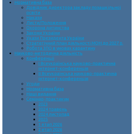
Нормативна база
Довідник директора закладу позашкільної
освіти
Накази
Листи/Положення
Охорона дитинства
Закони України
Укази Президента України
Стратегічний план діяльності МОН до 2027 р.
Робота ЗПО в умовах карантину
Науково-методична діяльність
Конференції
І Всеукраїнська науково-практична
інтернет-конференція
ІІ Всеукраїнська науково-практична
інтернет-конференція
Угоди
Нормативна база
Наші видання
Семінар-практикум
2023
2024 травень
2024 листопад
2025
1 етап 2026
2 етап 2026