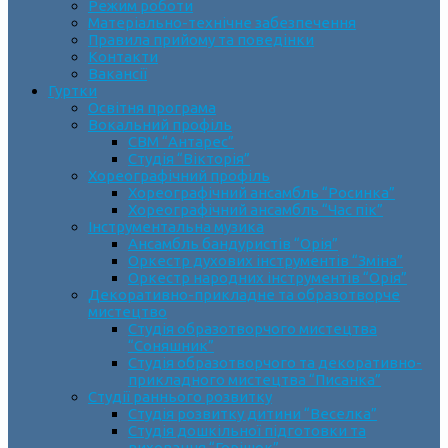
Режим роботи
Матеріально-технічне забезпечення
Правила прийому та поведінки
Контакти
Вакансії
Гуртки
Освітня програма
Вокальний профіль
СВМ “Антарес”
Студія “Вікторія”
Хореографічний профіль
Хореографічний ансамбль “Росинка”
Хореографічний ансамбль “Час пік”
Інструментальна музика
Ансамбль бандуристів “Орія”
Оркестр духових інструментів “Зміна”
Оркестр народних інструментів “Орія”
Декоративно-прикладне та образотворче
мистецтво
Cтудія образотворчого мистецтва
“Соняшник”
Студія образотворчого та декоративно-
прикладного мистецтва “Писанка”
Студії раннього розвитку
Студія розвитку дитини “Веселка”
Студія дошкільної підготовки та
виховання “Горішок”