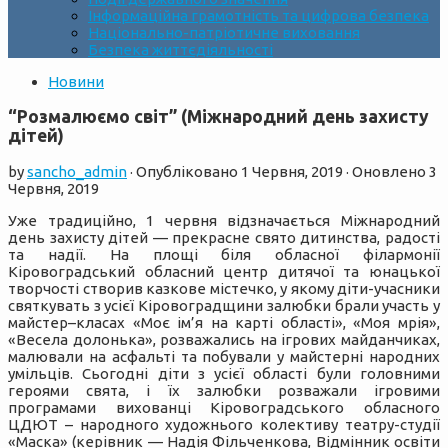
Інформаційна грамотність та цифрова безпека
Національно-патріотичне виховання
Безпека життєдіяльності
Новини
“Розмалюємо світ” (Міжнародний день захисту
дітей)
by
sancho_admin
· Опубліковано
1 Червня, 2019
· Оновлено
3
Червня, 2019
Уже традиційно, 1 червня відзначається Міжнародний
день захисту дітей — прекрасне свято дитинства, радості
та надії. На площі біля обласної філармонії
Кіровоградський обласний центр дитячої та юнацької
творчості створив казкове містечко, у якому діти-учасники
святкувать з усієї Кіровоградщини залюбки брали участь у
майстер–класах «Моє ім’я на карті області», «Моя мрія»,
«Весела долонька», розважались на ігрових майданчиках,
малювали на асфальті та побували у майстерні народних
умільців. Сьогодні діти з усієї області були головними
героями свята, і їх залюбки розважали ігровими
програмами вихованці Кіровоградського обласного
ЦДЮТ – народного художнього колективу театру-студії
«Маска» (керівник — Надія Фільченкова, Відмінник освіти