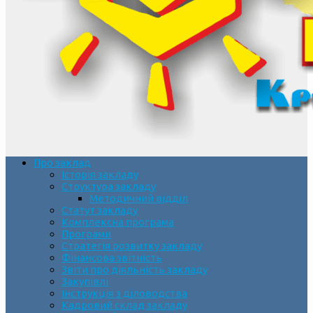
Про заклад
Історія закладу
Структура закладу
Методичний відділ
Статут закладу
Комплексна програма
Програми
Стратегія розвитку закладу
Фінансова звітність
Звіти про діяльність закладу
Закупівлі
Інструкція з діловодства
Кадровий склад закладу