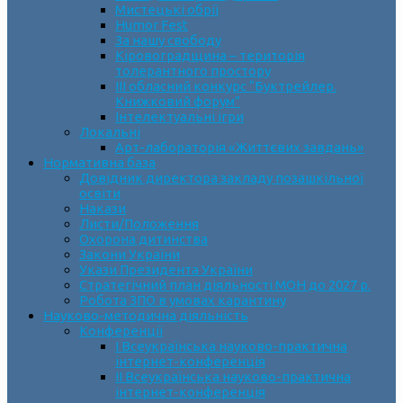
Мистецькі обрії
Humor Fest
За нашу свободу
Кіровоградщина – територія
толерантного простору
ІII обласний конкурс “Буктрейлер.
Книжковий форум”
Інтелектуальні ігри
Локальні
Арт-лабораторія «Життєвих завдань»
Нормативна база
Довідник директора закладу позашкільної
освіти
Накази
Листи/Положення
Охорона дитинства
Закони України
Укази Президента України
Стратегічний план діяльності МОН до 2027 р.
Робота ЗПО в умовах карантину
Науково-методична діяльність
Конференції
І Всеукраїнська науково-практична
інтернет-конференція
ІІ Всеукраїнська науково-практична
інтернет-конференція