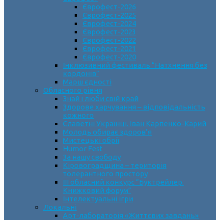
Єврофест-2026
Єврофест-2025
Єврофест-2024
Єврофест-2023
Єврофест-2022
Єврофест-2021
Єврофест-2020
Інклюзивний фестиваль “Натхнення без
кордонів”
Марш єдності
Обласного рівня
Знай і люби свій край
Здорове харчування – відповідальність
кожного
Славетні Українці. Іван Карпенко-Карий
Молодь обирає здоров’я
Мистецькі обрії
Humor Fest
За нашу свободу
Кіровоградщина – територія
толерантного простору
ІII обласний конкурс “Буктрейлер.
Книжковий форум”
Інтелектуальні ігри
Локальні
Арт-лабораторія «Життєвих завдань»