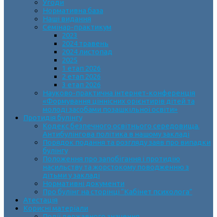
Угоди
Нормативна база
Наші видання
Семінар-практикум
2023
2024 травень
2024 листопад
2025
1 етап 2026
2 етап 2026
3 етап 2026
Науково-практична інтернет-конференція
«Формування ціннісних орієнтирів дітей та
молоді засобами позашкільної освіти»
Протидія булінгу
Кодекс безпечного освітнього середовища.
Антибулінгова політика в нашому закладі
Порядок подання та розгляду заяв про випадки
булінгу
Положення про запобігання і протидію
насильству та жорстокому поводженню з
дітьми у закладі
Нормативні документи
Про булінг на сторінці “Кабінет психолога”
Атестація
Корисні матеріали
Події державного значення