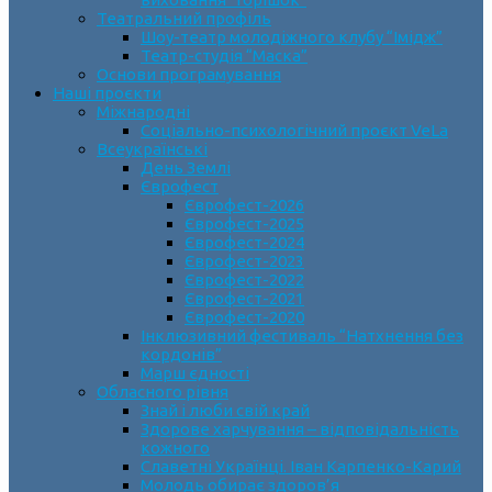
Театральний профіль
Шоу-театр молодіжного клубу “Імідж”
Театр-студія “Маска”
Основи програмування
Наші проєкти
Міжнародні
Соціально-психологічний проєкт VeLa
Всеукраїнські
День Землі
Єврофест
Єврофест-2026
Єврофест-2025
Єврофест-2024
Єврофест-2023
Єврофест-2022
Єврофест-2021
Єврофест-2020
Інклюзивний фестиваль “Натхнення без
кордонів”
Марш єдності
Обласного рівня
Знай і люби свій край
Здорове харчування – відповідальність
кожного
Славетні Українці. Іван Карпенко-Карий
Молодь обирає здоров’я