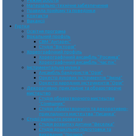
Режим роботи
Матеріально-технічне забезпечення
Правила прийому та поведінки
Контакти
Вакансії
Гуртки
Освітня програма
Вокальний профіль
СВМ “Антарес”
Студія “Вікторія”
Хореографічний профіль
Хореографічний ансамбль “Росинка”
Хореографічний ансамбль “Час пік”
Інструментальна музика
Ансамбль бандуристів “Орія”
Оркестр духових інструментів “Зміна”
Оркестр народних інструментів “Орія”
Декоративно-прикладне та образотворче
мистецтво
Cтудія образотворчого мистецтва
“Соняшник”
Студія образотворчого та декоративно-
прикладного мистецтва “Писанка”
Студії раннього розвитку
Студія розвитку дитини “Веселка”
Студія дошкільної підготовки та
виховання “Горішок”