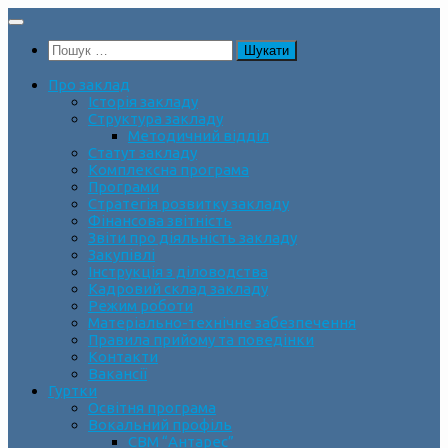
Skip
to
Пошук:
content
Про заклад
Історія закладу
Структура закладу
Методичний відділ
Статут закладу
Комплексна програма
Програми
Стратегія розвитку закладу
Фінансова звітність
Звіти про діяльність закладу
Закупівлі
Інструкція з діловодства
Кадровий склад закладу
Режим роботи
Матеріально-технічне забезпечення
Правила прийому та поведінки
Контакти
Вакансії
Гуртки
Освітня програма
Вокальний профіль
СВМ “Антарес”