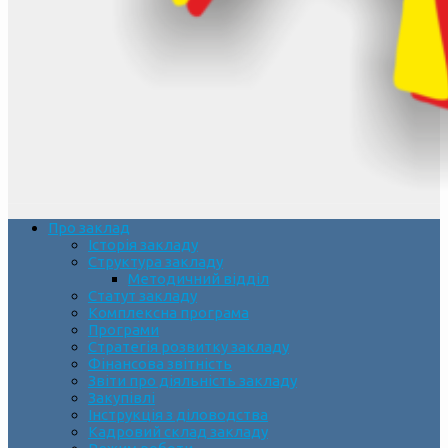
Про заклад
Історія закладу
Структура закладу
Методичний відділ
Статут закладу
Комплексна програма
Програми
Стратегія розвитку закладу
Фінансова звітність
Звіти про діяльність закладу
Закупівлі
Інструкція з діловодства
Кадровий склад закладу