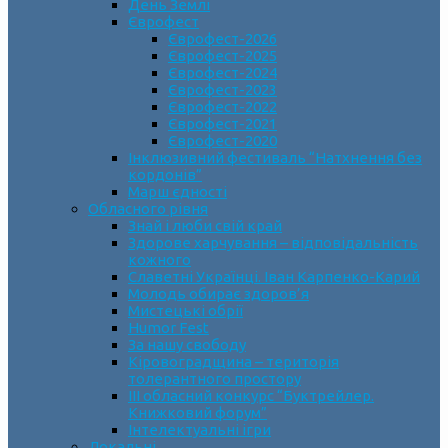
День Землі
Єврофест
Єврофест-2026
Єврофест-2025
Єврофест-2024
Єврофест-2023
Єврофест-2022
Єврофест-2021
Єврофест-2020
Інклюзивний фестиваль “Натхнення без
кордонів”
Марш єдності
Обласного рівня
Знай і люби свій край
Здорове харчування – відповідальність
кожного
Славетні Українці. Іван Карпенко-Карий
Молодь обирає здоров’я
Мистецькі обрії
Humor Fest
За нашу свободу
Кіровоградщина – територія
толерантного простору
ІII обласний конкурс “Буктрейлер.
Книжковий форум”
Інтелектуальні ігри
Локальні