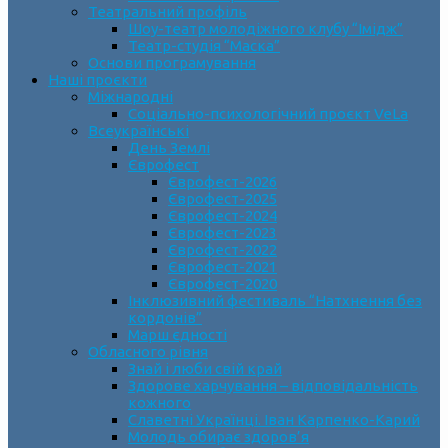
Театральний профіль
Шоу-театр молодіжного клубу “Імідж”
Театр-студія “Маска”
Основи програмування
Наші проєкти
Міжнародні
Соціально-психологічний проєкт VeLa
Всеукраїнські
День Землі
Єврофест
Єврофест-2026
Єврофест-2025
Єврофест-2024
Єврофест-2023
Єврофест-2022
Єврофест-2021
Єврофест-2020
Інклюзивний фестиваль “Натхнення без
кордонів”
Марш єдності
Обласного рівня
Знай і люби свій край
Здорове харчування – відповідальність
кожного
Славетні Українці. Іван Карпенко-Карий
Молодь обирає здоров’я