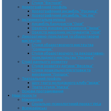
Студія “Вікторія”
Хореографічний профіль
Хореографічний ансамбль “Росинка”
Хореографічний ансамбль “Час пік”
Інструментальна музика
Ансамбль бандуристів “Орія”
Оркестр духових інструментів “Зміна”
Оркестр народних інструментів “Орія”
Декоративно-прикладне та образотворче
мистецтво
Cтудія образотворчого мистецтва
“Соняшник”
Студія образотворчого та декоративно-
прикладного мистецтва “Писанка”
Студії раннього розвитку
Студія розвитку дитини “Веселка”
Студія дошкільної підготовки та
виховання “Горішок”
Театральний профіль
Шоу-театр молодіжного клубу “Імідж”
Театр-студія “Маска”
Основи програмування
Наші проєкти
Міжнародні
Соціально-психологічний проєкт VeLa
Всеукраїнські