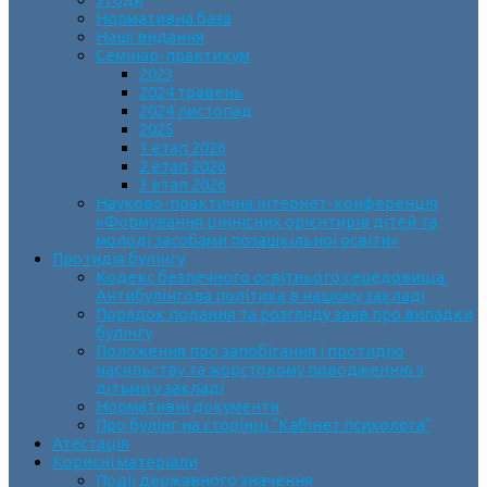
Нормативна база
Наші видання
Семінар-практикум
2023
2024 травень
2024 листопад
2025
1 етап 2026
2 етап 2026
3 етап 2026
Науково-практична інтернет-конференція
«Формування ціннісних орієнтирів дітей та
молоді засобами позашкільної освіти»
Протидія булінгу
Кодекс безпечного освітнього середовища.
Антибулінгова політика в нашому закладі
Порядок подання та розгляду заяв про випадки
булінгу
Положення про запобігання і протидію
насильству та жорстокому поводженню з
дітьми у закладі
Нормативні документи
Про булінг на сторінці “Кабінет психолога”
Атестація
Корисні матеріали
Події державного значення