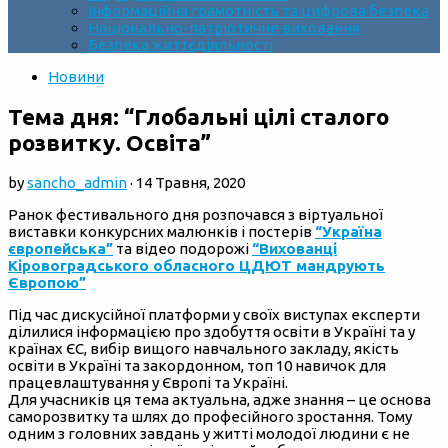
Інформаційна грамотність та цифрова безпека
Національно-патріотичне виховання
Безпека життєдіяльності
Новини
Тема дня: “Глобальні цілі сталого
розвитку. Освіта”
by
sancho_admin
·
14 Травня, 2020
Ранок фестивального дня розпочався з віртуальної
виставки конкурсних малюнків і постерів
“Україна
європейська”
та відео подорожі
“Вихованці
Кіровоградського обласного ЦДЮТ мандрують
Європою”
Під час дискусійної платформи у своїх виступах експерти
ділилися інформацією про здобуття освіти в Україні та у
країнах ЄС, вибір вищого навчального закладу, якість
освіти в Україні та закордонном, топ 10 навичок для
працевлаштування у Європі та Україні.
Для учасників ця тема актуальна, адже знання – це основа
саморозвитку та шлях до професійного зростання. Тому
одним з головних завдань у житті молодої людини є не