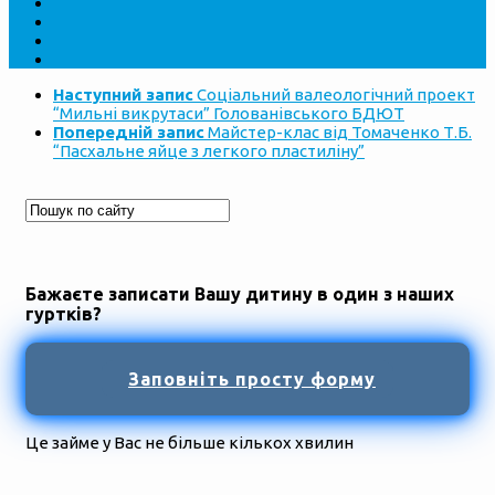
Наступний запис
Соціальний валеологічний проект
“Мильні викрутаси” Голованівського БДЮТ
Попередній запис
Майстер-клас від Томаченко Т.Б.
“Пасхальне яйце з легкого пластиліну”
Бажаєте записати Вашу дитину в один з наших
гуртків?
Заповніть просту форму
Це займе у Вас не більше кількох хвилин