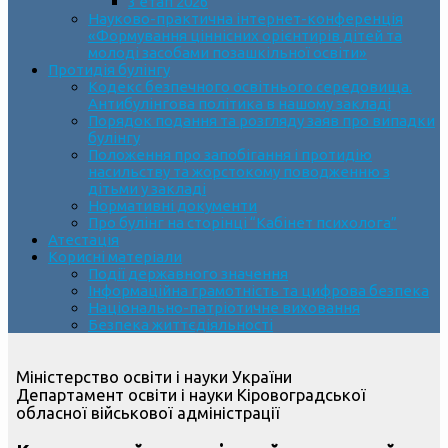
3 етап 2026
Науково-практична інтернет-конференція
«Формування ціннісних орієнтирів дітей та
молоді засобами позашкільної освіти»
Протидія булінгу
Кодекс безпечного освітнього середовища.
Антибулінгова політика в нашому закладі
Порядок подання та розгляду заяв про випадки
булінгу
Положення про запобігання і протидію
насильству та жорстокому поводженню з
дітьми у закладі
Нормативні документи
Про булінг на сторінці “Кабінет психолога”
Атестація
Корисні матеріали
Події державного значення
Інформаційна грамотність та цифрова безпека
Національно-патріотичне виховання
Безпека життєдіяльності
Міністерство освіти і науки України
Департамент освіти і науки Кіровоградської
обласної військової адміністрації