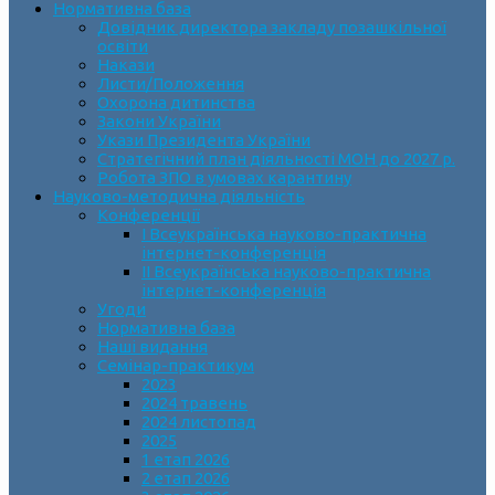
Нормативна база
Довідник директора закладу позашкільної
освіти
Накази
Листи/Положення
Охорона дитинства
Закони України
Укази Президента України
Стратегічний план діяльності МОН до 2027 р.
Робота ЗПО в умовах карантину
Науково-методична діяльність
Конференції
І Всеукраїнська науково-практична
інтернет-конференція
ІІ Всеукраїнська науково-практична
інтернет-конференція
Угоди
Нормативна база
Наші видання
Семінар-практикум
2023
2024 травень
2024 листопад
2025
1 етап 2026
2 етап 2026