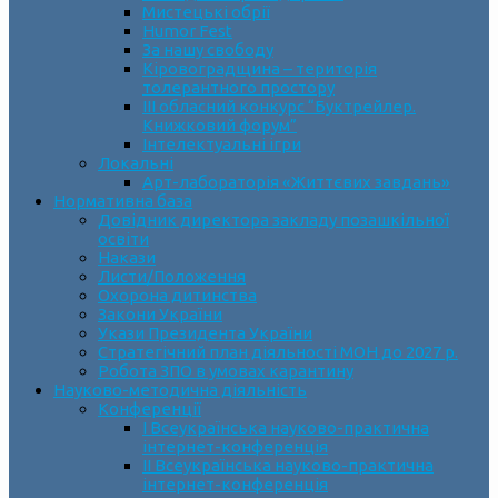
Мистецькі обрії
Humor Fest
За нашу свободу
Кіровоградщина – територія
толерантного простору
ІII обласний конкурс “Буктрейлер.
Книжковий форум”
Інтелектуальні ігри
Локальні
Арт-лабораторія «Життєвих завдань»
Нормативна база
Довідник директора закладу позашкільної
освіти
Накази
Листи/Положення
Охорона дитинства
Закони України
Укази Президента України
Стратегічний план діяльності МОН до 2027 р.
Робота ЗПО в умовах карантину
Науково-методична діяльність
Конференції
І Всеукраїнська науково-практична
інтернет-конференція
ІІ Всеукраїнська науково-практична
інтернет-конференція