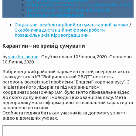
Інформаційна грамотність та цифрова безпека
Національно-патріотичне виховання
Безпека життєдіяльності
Cоціально-реабілітаційний та гуманітарний напрям
/
Скарбничка дистанційних форми роботи
позашкільників Кіровоградщини
Карантин – не привід сумувати
by
sancho_admin
· Опубліковано
10 Червня, 2020
· Оновлено
30 Липня, 2020
Бобринецький районий парламент дітей, осередок якого
знаходиться в КЗ “Бобринецький РБДТ” не стоїть
осторонь всесвітньої проблеми “Епідемії коронавірусу”. З
ініціативи його лідерів та під керівництвом
координатором Гончар О.М. було знято пізнавальне відео,
до якого долучилися і молодші вихованці закладу. Мета
відеоролику мала інформаційно-пізнавальний характер та
наповнене позитиву.
Особиста подяка батькам учасників за допомогу у знятті
відео в домашніх умовах.