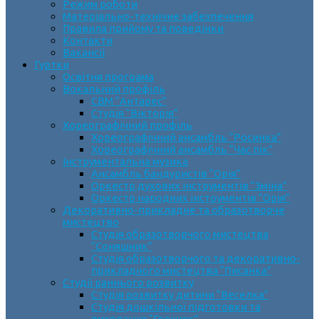
Режим роботи
Матеріально-технічне забезпечення
Правила прийому та поведінки
Контакти
Вакансії
Гуртки
Освітня програма
Вокальний профіль
СВМ “Антарес”
Студія “Вікторія”
Хореографічний профіль
Хореографічний ансамбль “Росинка”
Хореографічний ансамбль “Час пік”
Інструментальна музика
Ансамбль бандуристів “Орія”
Оркестр духових інструментів “Зміна”
Оркестр народних інструментів “Орія”
Декоративно-прикладне та образотворче
мистецтво
Cтудія образотворчого мистецтва
“Соняшник”
Студія образотворчого та декоративно-
прикладного мистецтва “Писанка”
Студії раннього розвитку
Студія розвитку дитини “Веселка”
Студія дошкільної підготовки та
виховання “Горішок”