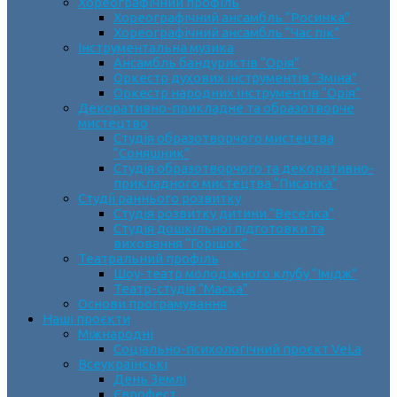
Хореографічний профіль
Хореографічний ансамбль “Росинка”
Хореографічний ансамбль “Час пік”
Інструментальна музика
Ансамбль бандуристів “Орія”
Оркестр духових інструментів “Зміна”
Оркестр народних інструментів “Орія”
Декоративно-прикладне та образотворче
мистецтво
Cтудія образотворчого мистецтва
“Соняшник”
Студія образотворчого та декоративно-
прикладного мистецтва “Писанка”
Студії раннього розвитку
Студія розвитку дитини “Веселка”
Студія дошкільної підготовки та
виховання “Горішок”
Театральний профіль
Шоу-театр молодіжного клубу “Імідж”
Театр-студія “Маска”
Основи програмування
Наші проєкти
Міжнародні
Соціально-психологічний проєкт VeLa
Всеукраїнські
День Землі
Єврофест