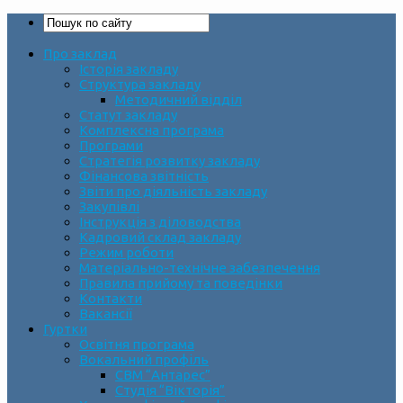
Про заклад
Історія закладу
Структура закладу
Методичний відділ
Статут закладу
Комплексна програма
Програми
Стратегія розвитку закладу
Фінансова звітність
Звіти про діяльність закладу
Закупівлі
Інструкція з діловодства
Кадровий склад закладу
Режим роботи
Матеріально-технічне забезпечення
Правила прийому та поведінки
Контакти
Вакансії
Гуртки
Освітня програма
Вокальний профіль
СВМ “Антарес”
Студія “Вікторія”