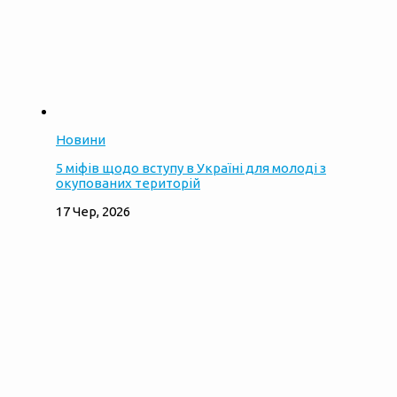
Новини
5 міфів щодо вступу в Україні для молоді з
окупованих територій
17 Чер, 2026