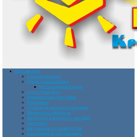
Про заклад
Історія закладу
Структура закладу
Методичний відділ
Статут закладу
Комплексна програма
Програми
Стратегія розвитку закладу
Фінансова звітність
Звіти про діяльність закладу
Закупівлі
Інструкція з діловодства
Кадровий склад закладу