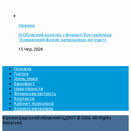
Новини
ІІІ Обласний конкурс у форматі буктрейлера
“Книжковий форум: запрошуємо до участі
15 Чер, 2026
Головна
Гуртки
День Землі
Єврофест
Наші проєкти
Фінансова звітність
Контакти
Кабінет психолога
Корисні матеріали
Кіровоградський обласний ЦДЮТ © 2026. All Rights
Reserved.