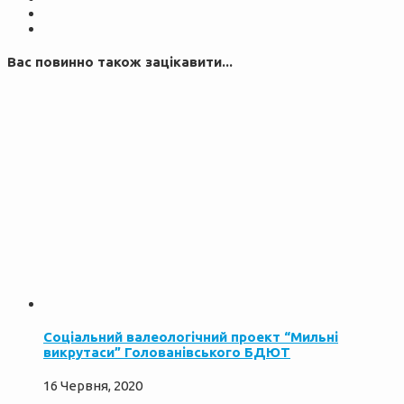
Вас повинно також зацікавити...
Соціальний валеологічний проект “Мильні
викрутаси” Голованівського БДЮТ
16 Червня, 2020