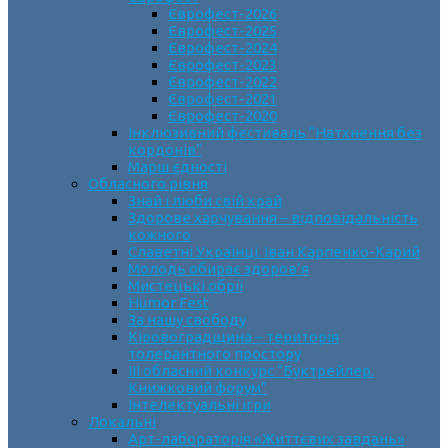
Єврофест-2026
Єврофест-2025
Єврофест-2024
Єврофест-2023
Єврофест-2022
Єврофест-2021
Єврофест-2020
Інклюзивний фестиваль “Натхнення без
кордонів”
Марш єдності
Обласного рівня
Знай і люби свій край
Здорове харчування – відповідальність
кожного
Славетні Українці. Іван Карпенко-Карий
Молодь обирає здоров’я
Мистецькі обрії
Humor Fest
За нашу свободу
Кіровоградщина – територія
толерантного простору
ІII обласний конкурс “Буктрейлер.
Книжковий форум”
Інтелектуальні ігри
Локальні
Арт-лабораторія «Життєвих завдань»