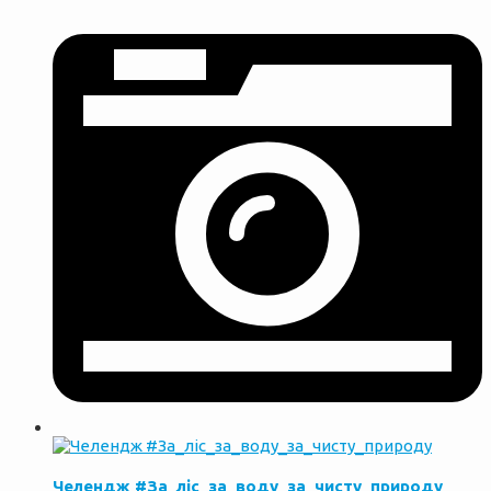
Челендж #За_ліс_за_воду_за_чисту_природу