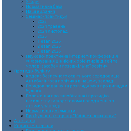
Угоди
Нормативна база
Наші видання
Семінар-практикум
2023
2024 травень
2024 листопад
2025
1 етап 2026
2 етап 2026
3 етап 2026
Науково-практична інтернет-конференція
«Формування ціннісних орієнтирів дітей та
молоді засобами позашкільної освіти»
Протидія булінгу
Кодекс безпечного освітнього середовища.
Антибулінгова політика в нашому закладі
Порядок подання та розгляду заяв про випадки
булінгу
Положення про запобігання і протидію
насильству та жорстокому поводженню з
дітьми у закладі
Нормативні документи
Про булінг на сторінці “Кабінет психолога”
Атестація
Корисні матеріали
Події державного значення