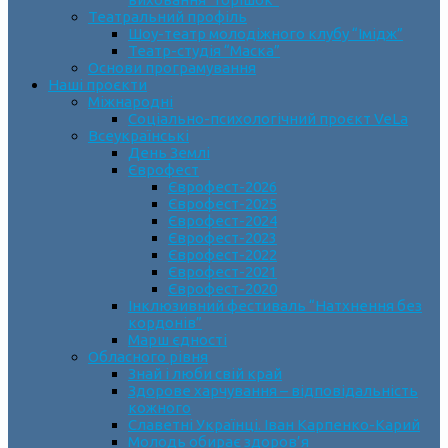
Театральний профіль
Шоу-театр молодіжного клубу “Імідж”
Театр-студія “Маска”
Основи програмування
Наші проєкти
Міжнародні
Соціально-психологічний проєкт VeLa
Всеукраїнські
День Землі
Єврофест
Єврофест-2026
Єврофест-2025
Єврофест-2024
Єврофест-2023
Єврофест-2022
Єврофест-2021
Єврофест-2020
Інклюзивний фестиваль “Натхнення без
кордонів”
Марш єдності
Обласного рівня
Знай і люби свій край
Здорове харчування – відповідальність
кожного
Славетні Українці. Іван Карпенко-Карий
Молодь обирає здоров’я