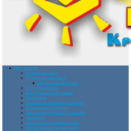
Про заклад
Історія закладу
Структура закладу
Методичний відділ
Статут закладу
Комплексна програма
Програми
Стратегія розвитку закладу
Фінансова звітність
Звіти про діяльність закладу
Закупівлі
Інструкція з діловодства
Кадровий склад закладу