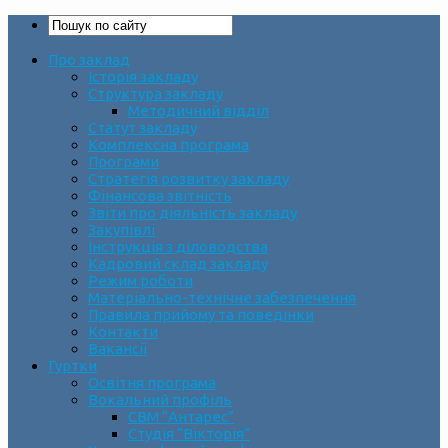
Про заклад
Історія закладу
Структура закладу
Методичний відділ
Статут закладу
Комплексна програма
Програми
Стратегія розвитку закладу
Фінансова звітність
Звіти про діяльність закладу
Закупівлі
Інструкція з діловодства
Кадровий склад закладу
Режим роботи
Матеріально-технічне забезпечення
Правила прийому та поведінки
Контакти
Вакансії
Гуртки
Освітня програма
Вокальний профіль
СВМ “Антарес”
Студія “Вікторія”