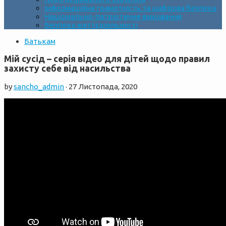
Інформаційна грамотність та цифрова безпека
Національно-патріотичне виховання
Безпека життєдіяльності
Батькам
Мій сусід – серія відео для дітей щодо правил
захисту себе від насильства
by
sancho_admin
·
27 Листопада, 2020