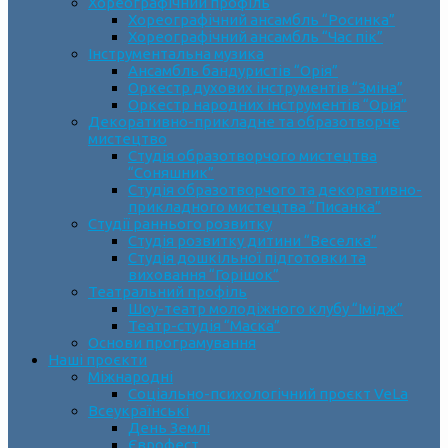
Хореографічний профіль
Хореографічний ансамбль “Росинка”
Хореографічний ансамбль “Час пік”
Інструментальна музика
Ансамбль бандуристів “Орія”
Оркестр духових інструментів “Зміна”
Оркестр народних інструментів “Орія”
Декоративно-прикладне та образотворче
мистецтво
Cтудія образотворчого мистецтва
“Соняшник”
Студія образотворчого та декоративно-
прикладного мистецтва “Писанка”
Студії раннього розвитку
Студія розвитку дитини “Веселка”
Студія дошкільної підготовки та
виховання “Горішок”
Театральний профіль
Шоу-театр молодіжного клубу “Імідж”
Театр-студія “Маска”
Основи програмування
Наші проєкти
Міжнародні
Соціально-психологічний проєкт VeLa
Всеукраїнські
День Землі
Єврофест