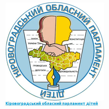
Кіровоградський обласний парламент дітей