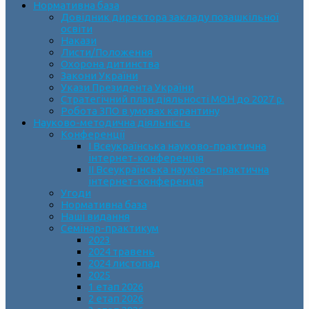
Нормативна база
Довідник директора закладу позашкільної
освіти
Накази
Листи/Положення
Охорона дитинства
Закони України
Укази Президента України
Стратегічний план діяльності МОН до 2027 р.
Робота ЗПО в умовах карантину
Науково-методична діяльність
Конференції
І Всеукраїнська науково-практична
інтернет-конференція
ІІ Всеукраїнська науково-практична
інтернет-конференція
Угоди
Нормативна база
Наші видання
Семінар-практикум
2023
2024 травень
2024 листопад
2025
1 етап 2026
2 етап 2026