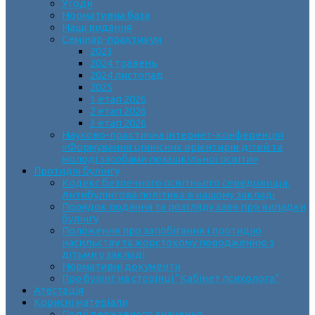
Угоди
Нормативна база
Наші видання
Семінар-практикум
2023
2024 травень
2024 листопад
2025
1 етап 2026
2 етап 2026
3 етап 2026
Науково-практична інтернет-конференція
«Формування ціннісних орієнтирів дітей та
молоді засобами позашкільної освіти»
Протидія булінгу
Кодекс безпечного освітнього середовища.
Антибулінгова політика в нашому закладі
Порядок подання та розгляду заяв про випадки
булінгу
Положення про запобігання і протидію
насильству та жорстокому поводженню з
дітьми у закладі
Нормативні документи
Про булінг на сторінці “Кабінет психолога”
Атестація
Корисні матеріали
Події державного значення