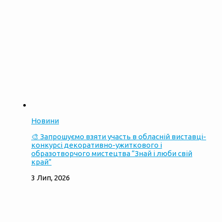
Новини
🎨 Запрошуємо взяти участь в обласній виставці-
конкурсі декоративно-ужиткового і
образотворчого мистецтва “Знай і люби свій
край”
3 Лип, 2026