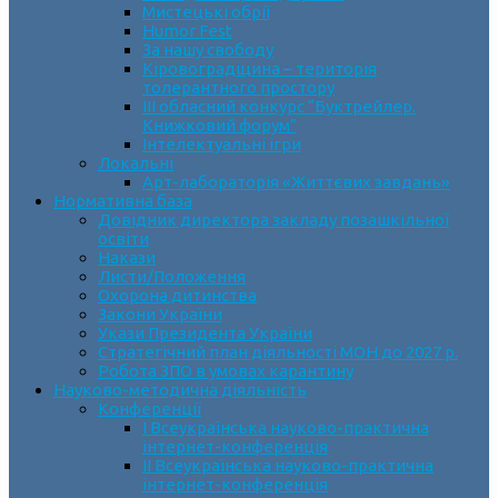
Мистецькі обрії
Humor Fest
За нашу свободу
Кіровоградщина – територія
толерантного простору
ІII обласний конкурс “Буктрейлер.
Книжковий форум”
Інтелектуальні ігри
Локальні
Арт-лабораторія «Життєвих завдань»
Нормативна база
Довідник директора закладу позашкільної
освіти
Накази
Листи/Положення
Охорона дитинства
Закони України
Укази Президента України
Стратегічний план діяльності МОН до 2027 р.
Робота ЗПО в умовах карантину
Науково-методична діяльність
Конференції
І Всеукраїнська науково-практична
інтернет-конференція
ІІ Всеукраїнська науково-практична
інтернет-конференція