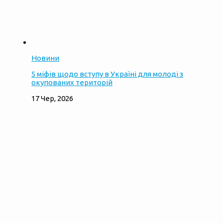
Новини
5 міфів щодо вступу в Україні для молоді з
окупованих територій
17 Чер, 2026