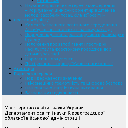
3 етап 2026
Науково-практична інтернет-конференція
«Формування ціннісних орієнтирів дітей та
молоді засобами позашкільної освіти»
Протидія булінгу
Кодекс безпечного освітнього середовища.
Антибулінгова політика в нашому закладі
Порядок подання та розгляду заяв про випадки
булінгу
Положення про запобігання і протидію
насильству та жорстокому поводженню з
дітьми у закладі
Нормативні документи
Про булінг на сторінці “Кабінет психолога”
Атестація
Корисні матеріали
Події державного значення
Інформаційна грамотність та цифрова безпека
Національно-патріотичне виховання
Безпека життєдіяльності
Міністерство освіти і науки України
Департамент освіти і науки Кіровоградської
обласної військової адміністрації