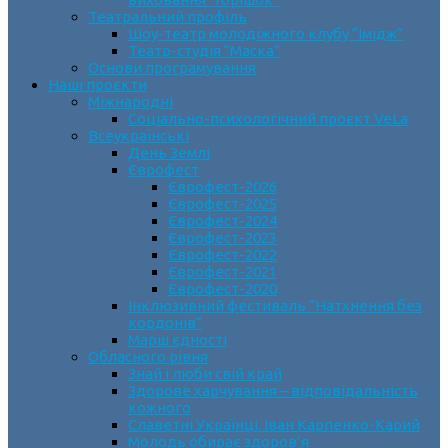
Театральний профіль
Шоу-театр молодіжного клубу “Імідж”
Театр-студія “Маска”
Основи програмування
Наші проєкти
Міжнародні
Соціально-психологічний проєкт VeLa
Всеукраїнські
День Землі
Єврофест
Єврофест-2026
Єврофест-2025
Єврофест-2024
Єврофест-2023
Єврофест-2022
Єврофест-2021
Єврофест-2020
Інклюзивний фестиваль “Натхнення без
кордонів”
Марш єдності
Обласного рівня
Знай і люби свій край
Здорове харчування – відповідальність
кожного
Славетні Українці. Іван Карпенко-Карий
Молодь обирає здоров’я