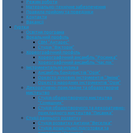
Режим роботи
Матеріально-технічне забезпечення
Правила прийому та поведінки
Контакти
Вакансії
Гуртки
Освітня програма
Вокальний профіль
СВМ “Антарес”
Студія “Вікторія”
Хореографічний профіль
Хореографічний ансамбль “Росинка”
Хореографічний ансамбль “Час пік”
Інструментальна музика
Ансамбль бандуристів “Орія”
Оркестр духових інструментів “Зміна”
Оркестр народних інструментів “Орія”
Декоративно-прикладне та образотворче
мистецтво
Cтудія образотворчого мистецтва
“Соняшник”
Студія образотворчого та декоративно-
прикладного мистецтва “Писанка”
Студії раннього розвитку
Студія розвитку дитини “Веселка”
Студія дошкільної підготовки та
виховання “Горішок”