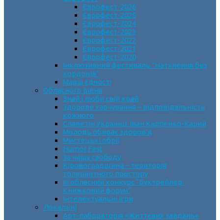
Єврофест-2026
Єврофест-2025
Єврофест-2024
Єврофест-2023
Єврофест-2022
Єврофест-2021
Єврофест-2020
Інклюзивний фестиваль “Натхнення без
кордонів”
Марш єдності
Обласного рівня
Знай і люби свій край
Здорове харчування – відповідальність
кожного
Славетні Українці. Іван Карпенко-Карий
Молодь обирає здоров’я
Мистецькі обрії
Humor Fest
За нашу свободу
Кіровоградщина – територія
толерантного простору
ІII обласний конкурс “Буктрейлер.
Книжковий форум”
Інтелектуальні ігри
Локальні
Арт-лабораторія «Життєвих завдань»