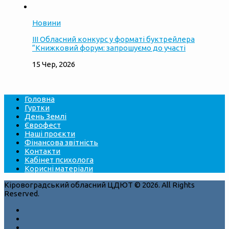
Новини
ІІІ Обласний конкурс у форматі буктрейлера
“Книжковий форум: запрошуємо до участі
15 Чер, 2026
Головна
Гуртки
День Землі
Єврофест
Наші проєкти
Фінансова звітність
Контакти
Кабінет психолога
Корисні матеріали
Кіровоградський обласний ЦДЮТ © 2026. All Rights
Reserved.