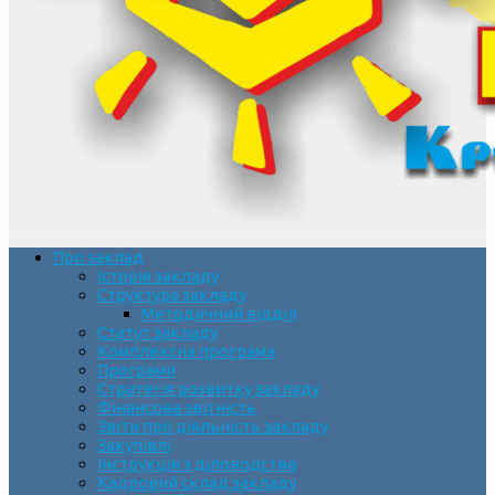
Про заклад
Історія закладу
Структура закладу
Методичний відділ
Статут закладу
Комплексна програма
Програми
Стратегія розвитку закладу
Фінансова звітність
Звіти про діяльність закладу
Закупівлі
Інструкція з діловодства
Кадровий склад закладу