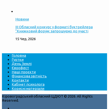
Новини
ІІІ Обласний конкурс у форматі буктрейлера
“Книжковий форум: запрошуємо до участі
15 Чер, 2026
Головна
Гуртки
День Землі
Єврофест
Наші проєкти
Фінансова звітність
Контакти
Кабінет психолога
Корисні матеріали
Кіровоградський обласний ЦДЮТ © 2026. All Rights
Reserved.