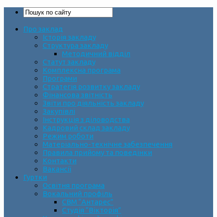
Про заклад
Історія закладу
Структура закладу
Методичний відділ
Статут закладу
Комплексна програма
Програми
Стратегія розвитку закладу
Фінансова звітність
Звіти про діяльність закладу
Закупівлі
Інструкція з діловодства
Кадровий склад закладу
Режим роботи
Матеріально-технічне забезпечення
Правила прийому та поведінки
Контакти
Вакансії
Гуртки
Освітня програма
Вокальний профіль
СВМ “Антарес”
Студія “Вікторія”