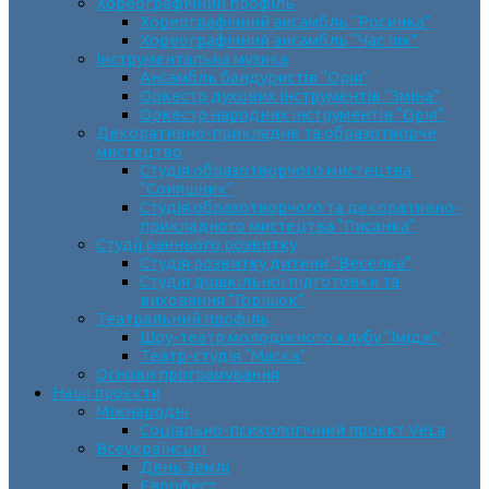
Хореографічний профіль
Хореографічний ансамбль “Росинка”
Хореографічний ансамбль “Час пік”
Інструментальна музика
Ансамбль бандуристів “Орія”
Оркестр духових інструментів “Зміна”
Оркестр народних інструментів “Орія”
Декоративно-прикладне та образотворче
мистецтво
Cтудія образотворчого мистецтва
“Соняшник”
Студія образотворчого та декоративно-
прикладного мистецтва “Писанка”
Студії раннього розвитку
Студія розвитку дитини “Веселка”
Студія дошкільної підготовки та
виховання “Горішок”
Театральний профіль
Шоу-театр молодіжного клубу “Імідж”
Театр-студія “Маска”
Основи програмування
Наші проєкти
Міжнародні
Соціально-психологічний проєкт VeLa
Всеукраїнські
День Землі
Єврофест