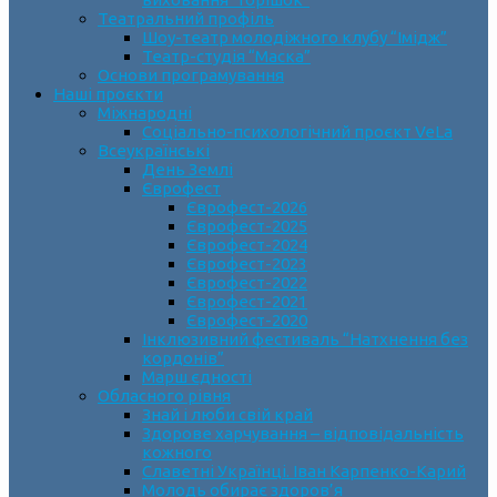
Театральний профіль
Шоу-театр молодіжного клубу “Імідж”
Театр-студія “Маска”
Основи програмування
Наші проєкти
Міжнародні
Соціально-психологічний проєкт VeLa
Всеукраїнські
День Землі
Єврофест
Єврофест-2026
Єврофест-2025
Єврофест-2024
Єврофест-2023
Єврофест-2022
Єврофест-2021
Єврофест-2020
Інклюзивний фестиваль “Натхнення без
кордонів”
Марш єдності
Обласного рівня
Знай і люби свій край
Здорове харчування – відповідальність
кожного
Славетні Українці. Іван Карпенко-Карий
Молодь обирає здоров’я