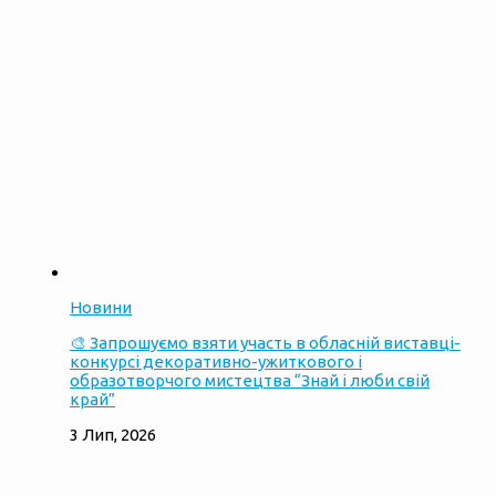
Новини
🎨 Запрошуємо взяти участь в обласній виставці-
конкурсі декоративно-ужиткового і
образотворчого мистецтва “Знай і люби свій
край”
3 Лип, 2026