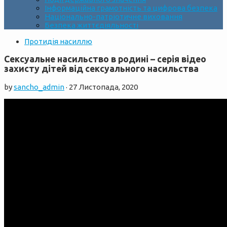
Інформаційна грамотність та цифрова безпека
Національно-патріотичне виховання
Безпека життєдіяльності
Протидія насиллю
Сексуальне насильство в родині – серія відео
захисту дітей від сексуального насильства
by
sancho_admin
·
27 Листопада, 2020