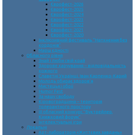
Єврофест-2026
Єврофест-2025
Єврофест-2024
Єврофест-2023
Єврофест-2022
Єврофест-2021
Єврофест-2020
Інклюзивний фестиваль “Натхнення без
кордонів”
Марш єдності
Обласного рівня
Знай і люби свій край
Здорове харчування – відповідальність
кожного
Славетні Українці. Іван Карпенко-Карий
Молодь обирає здоров’я
Мистецькі обрії
Humor Fest
За нашу свободу
Кіровоградщина – територія
толерантного простору
ІII обласний конкурс “Буктрейлер.
Книжковий форум”
Інтелектуальні ігри
Локальні
Арт-лабораторія «Життєвих завдань»