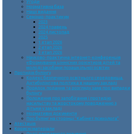
Угоди
Нормативна база
Наші видання
Семінар-практикум
2023
2024 травень
2024 листопад
2025
1 етап 2026
2 етап 2026
3 етап 2026
Науково-практична інтернет-конференція
«Формування ціннісних орієнтирів дітей та
молоді засобами позашкільної освіти»
Протидія булінгу
Кодекс безпечного освітнього середовища.
Антибулінгова політика в нашому закладі
Порядок подання та розгляду заяв про випадки
булінгу
Положення про запобігання і протидію
насильству та жорстокому поводженню з
дітьми у закладі
Нормативні документи
Про булінг на сторінці “Кабінет психолога”
Атестація
Корисні матеріали
Події державного значення