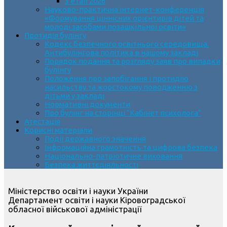
3 етап 2026
Науково-практична інтернет-конференція
«Формування ціннісних орієнтирів дітей та
молоді засобами позашкільної освіти»
Протидія булінгу
Кодекс безпечного освітнього середовища.
Антибулінгова політика в нашому закладі
Порядок подання та розгляду заяв про випадки
булінгу
Положення про запобігання і протидію
насильству та жорстокому поводженню з
дітьми у закладі
Нормативні документи
Про булінг на сторінці “Кабінет психолога”
Атестація
Корисні матеріали
Події державного значення
Інформаційна грамотність та цифрова безпека
Національно-патріотичне виховання
Безпека життєдіяльності
Міністерство освіти і науки України
Департамент освіти і науки Кіровоградської
обласної військової адміністрації