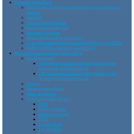
Нормативна база
Довідник директора закладу позашкільної
освіти
Накази
Листи/Положення
Охорона дитинства
Закони України
Укази Президента України
Стратегічний план діяльності МОН до 2027 р.
Робота ЗПО в умовах карантину
Науково-методична діяльність
Конференції
І Всеукраїнська науково-практична
інтернет-конференція
ІІ Всеукраїнська науково-практична
інтернет-конференція
Угоди
Нормативна база
Наші видання
Семінар-практикум
2023
2024 травень
2024 листопад
2025
1 етап 2026
2 етап 2026