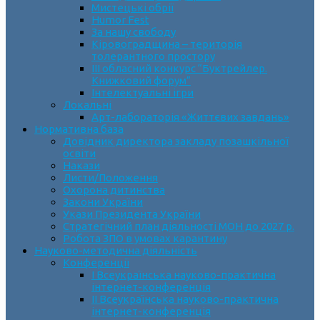
Мистецькі обрії
Humor Fest
За нашу свободу
Кіровоградщина – територія
толерантного простору
ІII обласний конкурс “Буктрейлер.
Книжковий форум”
Інтелектуальні ігри
Локальні
Арт-лабораторія «Життєвих завдань»
Нормативна база
Довідник директора закладу позашкільної
освіти
Накази
Листи/Положення
Охорона дитинства
Закони України
Укази Президента України
Стратегічний план діяльності МОН до 2027 р.
Робота ЗПО в умовах карантину
Науково-методична діяльність
Конференції
І Всеукраїнська науково-практична
інтернет-конференція
ІІ Всеукраїнська науково-практична
інтернет-конференція