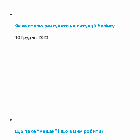
Як вчителю реагувати на ситуації булінгу
10 Грудня, 2023
Що таке “Редан” і що з цим робити?