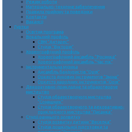
Режим роботи
Матеріально-технічне забезпечення
Правила прийому та поведінки
Контакти
Вакансії
Гуртки
Освітня програма
Вокальний профіль
СВМ “Антарес”
Студія “Вікторія”
Хореографічний профіль
Хореографічний ансамбль “Росинка”
Хореографічний ансамбль “Час пік”
Інструментальна музика
Ансамбль бандуристів “Орія”
Оркестр духових інструментів “Зміна”
Оркестр народних інструментів “Орія”
Декоративно-прикладне та образотворче
мистецтво
Cтудія образотворчого мистецтва
“Соняшник”
Студія образотворчого та декоративно-
прикладного мистецтва “Писанка”
Студії раннього розвитку
Студія розвитку дитини “Веселка”
Студія дошкільної підготовки та
виховання “Горішок”