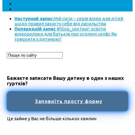
Наступний запис
Мій сусід – серія відео для дітей
щодо правил захисту себе від насильства
Попередній запис
#Stop_sexтинг: освітні
відеоролики для батьків про оголені селфі: Як
говорити з дитиною?
Бажаєте записати Вашу дитину в один з наших
гуртків?
Заповніть просту форму
Це займе у Вас не більше кількох хвилин