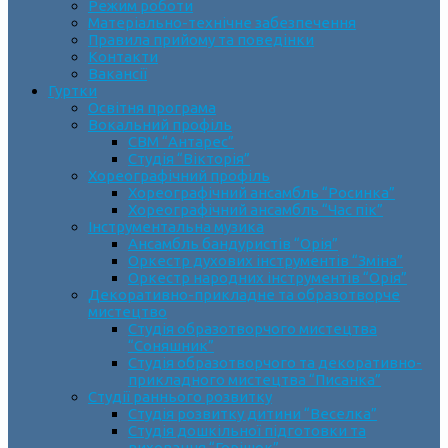
Режим роботи
Матеріально-технічне забезпечення
Правила прийому та поведінки
Контакти
Вакансії
Гуртки
Освітня програма
Вокальний профіль
СВМ “Антарес”
Студія “Вікторія”
Хореографічний профіль
Хореографічний ансамбль “Росинка”
Хореографічний ансамбль “Час пік”
Інструментальна музика
Ансамбль бандуристів “Орія”
Оркестр духових інструментів “Зміна”
Оркестр народних інструментів “Орія”
Декоративно-прикладне та образотворче
мистецтво
Cтудія образотворчого мистецтва
“Соняшник”
Студія образотворчого та декоративно-
прикладного мистецтва “Писанка”
Студії раннього розвитку
Студія розвитку дитини “Веселка”
Студія дошкільної підготовки та
виховання “Горішок”