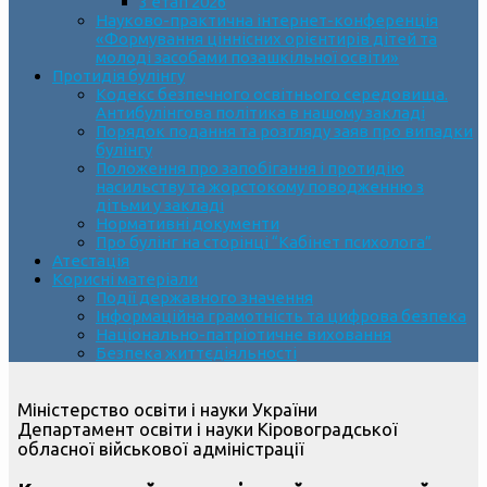
3 етап 2026
Науково-практична інтернет-конференція
«Формування ціннісних орієнтирів дітей та
молоді засобами позашкільної освіти»
Протидія булінгу
Кодекс безпечного освітнього середовища.
Антибулінгова політика в нашому закладі
Порядок подання та розгляду заяв про випадки
булінгу
Положення про запобігання і протидію
насильству та жорстокому поводженню з
дітьми у закладі
Нормативні документи
Про булінг на сторінці “Кабінет психолога”
Атестація
Корисні матеріали
Події державного значення
Інформаційна грамотність та цифрова безпека
Національно-патріотичне виховання
Безпека життєдіяльності
Міністерство освіти і науки України
Департамент освіти і науки Кіровоградської
обласної військової адміністрації