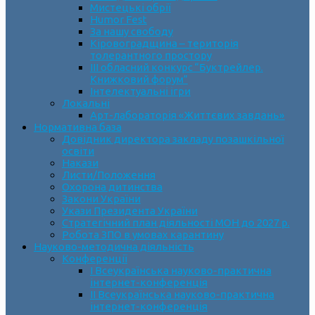
Мистецькі обрії
Humor Fest
За нашу свободу
Кіровоградщина – територія
толерантного простору
ІII обласний конкурс “Буктрейлер.
Книжковий форум”
Інтелектуальні ігри
Локальні
Арт-лабораторія «Життєвих завдань»
Нормативна база
Довідник директора закладу позашкільної
освіти
Накази
Листи/Положення
Охорона дитинства
Закони України
Укази Президента України
Стратегічний план діяльності МОН до 2027 р.
Робота ЗПО в умовах карантину
Науково-методична діяльність
Конференції
І Всеукраїнська науково-практична
інтернет-конференція
ІІ Всеукраїнська науково-практична
інтернет-конференція