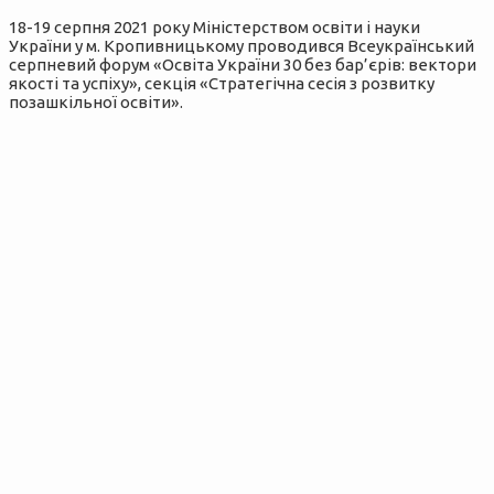
18-19 серпня 2021 року Міністерством освіти і науки
України у м. Кропивницькому проводився Всеукраїнський
серпневий форум «Освіта України 30 без бар’єрів: вектори
якості та успіху», секція «Стратегічна сесія з розвитку
позашкільної освіти».