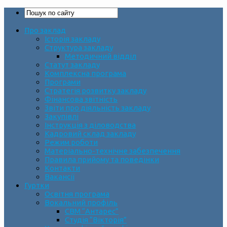
Про заклад
Історія закладу
Структура закладу
Методичний відділ
Статут закладу
Комплексна програма
Програми
Стратегія розвитку закладу
Фінансова звітність
Звіти про діяльність закладу
Закупівлі
Інструкція з діловодства
Кадровий склад закладу
Режим роботи
Матеріально-технічне забезпечення
Правила прийому та поведінки
Контакти
Вакансії
Гуртки
Освітня програма
Вокальний профіль
СВМ “Антарес”
Студія “Вікторія”