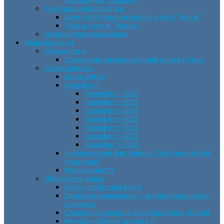
Театральний профіль
Шоу-театр молодіжного клубу “Імідж”
Театр-студія “Маска”
Основи програмування
Наші проєкти
Міжнародні
Соціально-психологічний проєкт VeLa
Всеукраїнські
День Землі
Єврофест
Єврофест-2026
Єврофест-2025
Єврофест-2024
Єврофест-2023
Єврофест-2022
Єврофест-2021
Єврофест-2020
Інклюзивний фестиваль “Натхнення без
кордонів”
Марш єдності
Обласного рівня
Знай і люби свій край
Здорове харчування – відповідальність
кожного
Славетні Українці. Іван Карпенко-Карий
Молодь обирає здоров’я