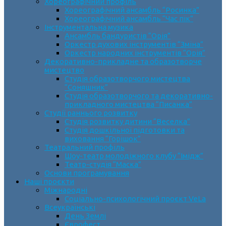
Хореографічний профіль
Хореографічний ансамбль “Росинка”
Хореографічний ансамбль “Час пік”
Інструментальна музика
Ансамбль бандуристів “Орія”
Оркестр духових інструментів “Зміна”
Оркестр народних інструментів “Орія”
Декоративно-прикладне та образотворче
мистецтво
Cтудія образотворчого мистецтва
“Соняшник”
Студія образотворчого та декоративно-
прикладного мистецтва “Писанка”
Студії раннього розвитку
Студія розвитку дитини “Веселка”
Студія дошкільної підготовки та
виховання “Горішок”
Театральний профіль
Шоу-театр молодіжного клубу “Імідж”
Театр-студія “Маска”
Основи програмування
Наші проєкти
Міжнародні
Соціально-психологічний проєкт VeLa
Всеукраїнські
День Землі
Єврофест