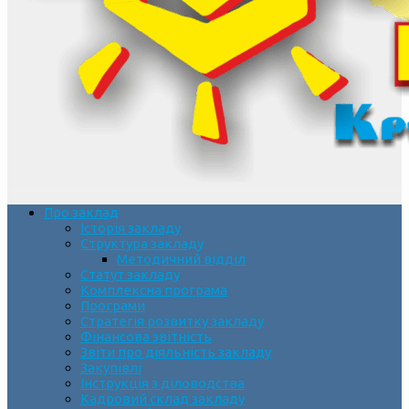
Про заклад
Історія закладу
Структура закладу
Методичний відділ
Статут закладу
Комплексна програма
Програми
Стратегія розвитку закладу
Фінансова звітність
Звіти про діяльність закладу
Закупівлі
Інструкція з діловодства
Кадровий склад закладу