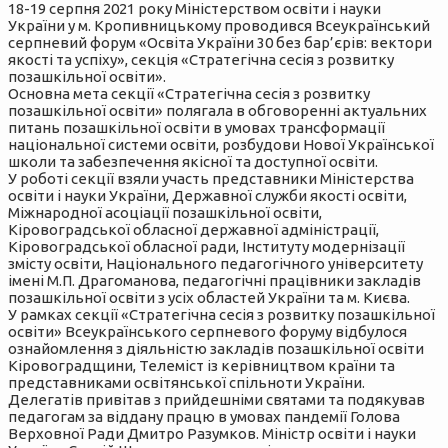
18-19 серпня 2021 року Міністерством освіти і науки
України у м. Кропивницькому проводився Всеукраїнський
серпневий форум «Освіта України 30 без бар’єрів: вектори
якості та успіху», секція «Стратегічна сесія з розвитку
позашкільної освіти».
Основна мета секції «Стратегічна сесія з розвитку
позашкільної освіти» полягала в обговоренні актуальних
питань позашкільної освіти в умовах трансформації
національної системи освіти, розбудови Нової Української
школи та забезпечення якісної та доступної освіти.
У роботі секції взяли участь представники Міністерства
освіти і науки України, Державної служби якості освіти,
Міжнародної асоціації позашкільної освіти,
Кіровоградської обласної державної адміністрації,
Кіровоградської обласної ради, Інституту модернізації
змісту освіти, Національного педагогічного університету
імені М.П. Драгоманова, педагогічні працівники закладів
позашкільної освіти з усіх областей України та м. Києва.
У рамках секції «Стратегічна сесія з розвитку позашкільної
освіти» Всеукраїнського серпневого форуму відбулося
ознайомлення з діяльністю закладів позашкільної освіти
Кіровоградщини, Телеміст із керівництвом країни та
представниками освітянської спільноти України.
Делегатів привітав з прийдешніми святами та подякував
педагогам за віддану працю в умовах пандемії Голова
Верховної Ради Дмитро Разумков. Міністр освіти і науки