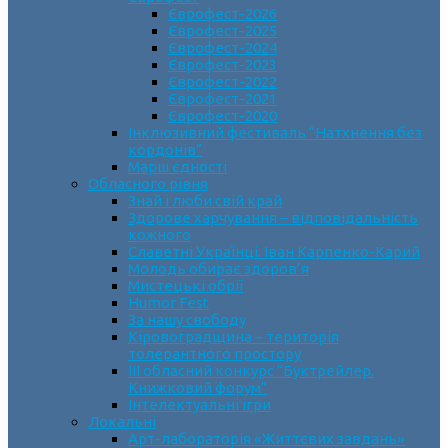
Єврофест-2026
Єврофест-2025
Єврофест-2024
Єврофест-2023
Єврофест-2022
Єврофест-2021
Єврофест-2020
Інклюзивний фестиваль “Натхнення без
кордонів”
Марш єдності
Обласного рівня
Знай і люби свій край
Здорове харчування – відповідальність
кожного
Славетні Українці. Іван Карпенко-Карий
Молодь обирає здоров’я
Мистецькі обрії
Humor Fest
За нашу свободу
Кіровоградщина – територія
толерантного простору
ІII обласний конкурс “Буктрейлер.
Книжковий форум”
Інтелектуальні ігри
Локальні
Арт-лабораторія «Життєвих завдань»