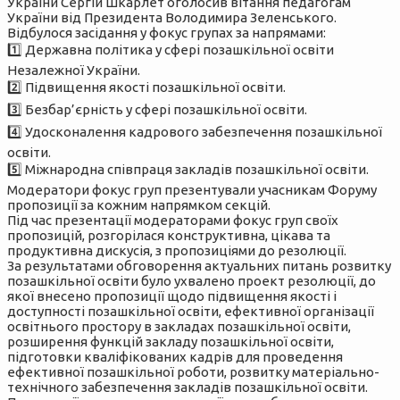
України Сергій Шкарлет оголосив вітання педагогам
України від Президента Володимира Зеленського.
Відбулося засідання у фокус групах за напрямами:
1️⃣ Державна політика у сфері позашкільної освіти
Незалежної України.
2️⃣ Підвищення якості позашкільної освіти.
3️⃣ Безбар’єрність у сфері позашкільної освіти.
4️⃣ Удосконалення кадрового забезпечення позашкільної
освіти.
5️⃣ Міжнародна співпраця закладів позашкільної освіти.
Модератори фокус груп презентували учасникам Форуму
пропозиції за кожним напрямком секцій.
Під час презентації модераторами фокус груп своїх
пропозицій, розгорілася конструктивна, цікава та
продуктивна дискусія, з пропозиціями до резолюції.
За результатами обговорення актуальних питань розвитку
позашкільної освіти було ухвалено проект резолюції, до
якої внесено пропозиції щодо підвищення якості і
доступності позашкільної освіти, ефективної організації
освітнього простору в закладах позашкільної освіти,
розширення функцій закладу позашкільної освіти,
підготовки кваліфікованих кадрів для проведення
ефективної позашкільної роботи, розвитку матеріально-
технічного забезпечення закладів позашкільної освіти.