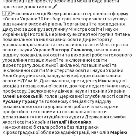
Пропозиції до проекту резолюції можна буде внести
протягом двох тижнів.🖋
🇺🇦Учасники секції Всеукраїнського серпневого форуму
«Освіта України 30 без бар’єрів: вектори якості та успіху»
відзначили високий рівень її організації та проведення.
Дякуємо за довіру заступнику Міністра освіти і науки
України Вірі Роговій, керівнику експертної групи з питань
позашкільної та інклюзивної освіти Директорату
дошкільної, шкільної та інклюзивної освіти Міністерства
освіти і науки України
Віктору Салькову
, начальнику
відділу позашкільної освіти та виховної роботи головного
управління позашкільної та інклюзивної освіти
директорату дошкільної, шкільної, позашкільної та
інклюзивної освіти Міністерства освіти і науки України
Аллі Середницькій, завiдувачу кафедри позашкiльної
освiти НДУ iм. М. Драгоманова, президенту Міжнародної
асоціації позашкільної освіти, доктору педагогiчних наук,
професору, Заслуженому дiячеві науки i технiки України
Олені Биковській
, голові Державної служби якості освіти
Руслану Гураку
та головному спеціалісту відділу
позашкільної освіти управління роботи із закладами
професійно-технічними та позашкільної освіти
департаменту інституційного аудиту Державної служби
якості освіти України
Наталії Ніколайко
.
Неможливою б стала робота без підтримки
Кіровоградської облдержадміністрації, на чолі з
Марією