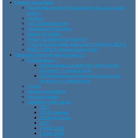
Нормативна база
Довідник директора закладу позашкільної
освіти
Накази
Листи/Положення
Охорона дитинства
Закони України
Укази Президента України
Стратегічний план діяльності МОН до 2027 р.
Робота ЗПО в умовах карантину
Науково-методична діяльність
Конференції
І Всеукраїнська науково-практична
інтернет-конференція
ІІ Всеукраїнська науково-практична
інтернет-конференція
Угоди
Нормативна база
Наші видання
Семінар-практикум
2023
2024 травень
2024 листопад
2025
1 етап 2026
2 етап 2026