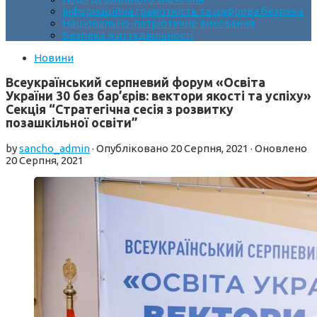
Інформаційна грамотність та цифрова безпека
Національно-патріотичне виховання
Безпека життєдіяльності
Новини
Всеукраїнський серпневий форум «Освіта
України 30 без бар’єрів: вектори якості та успіху»
Секція “Стратегічна сесія з розвитку
позашкільної освіти”
by
sancho_admin
· Опубліковано
20 Серпня, 2021
· Оновлено
20 Серпня, 2021