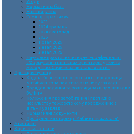
Угоди
Нормативна база
Наші видання
Семінар-практикум
2023
2024 травень
2024 листопад
2025
1 етап 2026
2 етап 2026
3 етап 2026
Науково-практична інтернет-конференція
«Формування ціннісних орієнтирів дітей та
молоді засобами позашкільної освіти»
Протидія булінгу
Кодекс безпечного освітнього середовища.
Антибулінгова політика в нашому закладі
Порядок подання та розгляду заяв про випадки
булінгу
Положення про запобігання і протидію
насильству та жорстокому поводженню з
дітьми у закладі
Нормативні документи
Про булінг на сторінці “Кабінет психолога”
Атестація
Корисні матеріали
Події державного значення