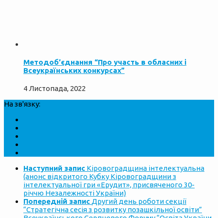
Методоб’єднання “Про участь в обласних і
Всеукраїнських конкурсах”
4 Листопада, 2022
На зв'язку:
Наступний запис
Кіровоградщина інтелектуальна
(анонс відкритого Кубку Кіровоградщини з
інтелектуальної гри «Ерудит», присвяченого 30-
річчю Незалежності України)
Попередній запис
Другий день роботи секції
“Стратегічна сесія з розвитку позашкільної освіти”
Всеукраїнського Серпневого Форуму “Освіта України