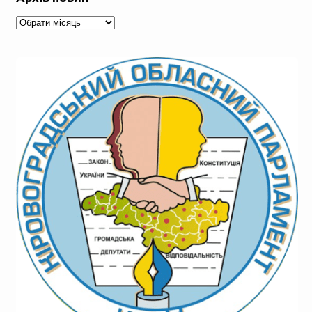
Архів
новин