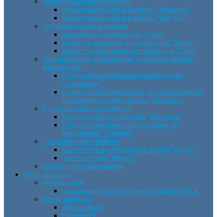
Хореографічний профіль
Хореографічний ансамбль “Росинка”
Хореографічний ансамбль “Час пік”
Інструментальна музика
Ансамбль бандуристів “Орія”
Оркестр духових інструментів “Зміна”
Оркестр народних інструментів “Орія”
Декоративно-прикладне та образотворче
мистецтво
Cтудія образотворчого мистецтва
“Соняшник”
Студія образотворчого та декоративно-
прикладного мистецтва “Писанка”
Студії раннього розвитку
Студія розвитку дитини “Веселка”
Студія дошкільної підготовки та
виховання “Горішок”
Театральний профіль
Шоу-театр молодіжного клубу “Імідж”
Театр-студія “Маска”
Основи програмування
Наші проєкти
Міжнародні
Соціально-психологічний проєкт VeLa
Всеукраїнські
День Землі
Єврофест