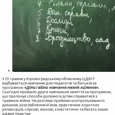
З 25 травня у Кіровоградському обласному ЦДЮТ
відбувається навчання для педагогів та батьків за
програмою
«Діти і війна: навчання технік зцілення».
Сьогодні пройшло друге навчальне заняття за програмою,
що пропонує способи допомоги дітям справитися з
травмою війни. На розгляді прийоми контрольованого
дихання, розслаблення м’язів, практичних коротких
релаксацій, слухові, нюхові, кінестетичні та багато інших
дієвих практик.