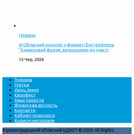
Новини
ІІІ Обласний конкурс у форматі буктрейлера
“Книжковий форум: запрошуємо до участі
15 Чер, 2026
Головна
Гуртки
День Землі
Єврофест
Наші проєкти
Фінансова звітність
Контакти
Кабінет психолога
Корисні матеріали
Кіровоградський обласний ЦДЮТ © 2026. All Rights