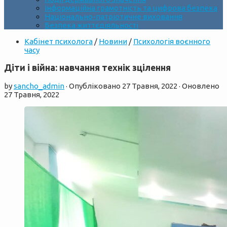
Інформаційна грамотність та цифрова безпека
Національно-патріотичне виховання
Безпека життєдіяльності
Кабінет психолога
/
Новини
/
Психологія воєнного
часу
Діти і війна: навчання технік зцілення
by
sancho_admin
· Опубліковано
27 Травня, 2022
· Оновлено
27 Травня, 2022