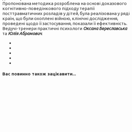
Пропонована методика розроблена на основі доказового
когнітивно-поведінкового підходу терапії
посттравматичних розладів у дітей, була реалізована у ряді
країн, що були охоплені війною, клінічні дослідження,
проведені щодо її застосування, показали її ефективність.
Ведучі-тренери практичні психологи
Оксана Береславська
та
Юлія Абрамович
.
Вас повинно також зацікавити...