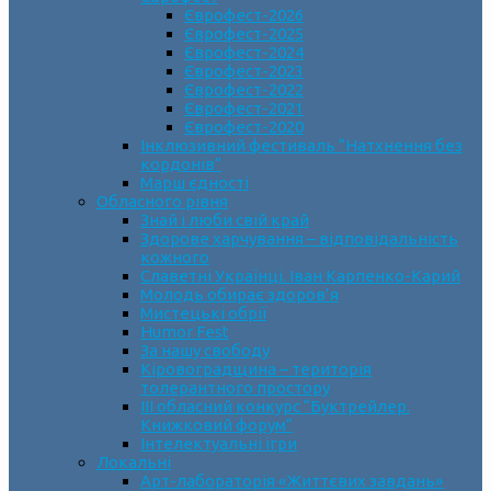
Єврофест-2026
Єврофест-2025
Єврофест-2024
Єврофест-2023
Єврофест-2022
Єврофест-2021
Єврофест-2020
Інклюзивний фестиваль “Натхнення без
кордонів”
Марш єдності
Обласного рівня
Знай і люби свій край
Здорове харчування – відповідальність
кожного
Славетні Українці. Іван Карпенко-Карий
Молодь обирає здоров’я
Мистецькі обрії
Humor Fest
За нашу свободу
Кіровоградщина – територія
толерантного простору
ІII обласний конкурс “Буктрейлер.
Книжковий форум”
Інтелектуальні ігри
Локальні
Арт-лабораторія «Життєвих завдань»