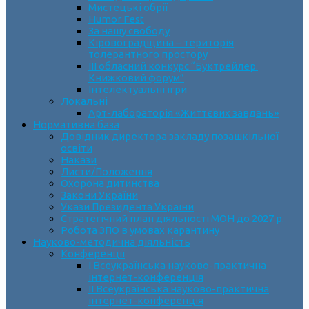
Мистецькі обрії
Humor Fest
За нашу свободу
Кіровоградщина – територія
толерантного простору
ІII обласний конкурс “Буктрейлер.
Книжковий форум”
Інтелектуальні ігри
Локальні
Арт-лабораторія «Життєвих завдань»
Нормативна база
Довідник директора закладу позашкільної
освіти
Накази
Листи/Положення
Охорона дитинства
Закони України
Укази Президента України
Стратегічний план діяльності МОН до 2027 р.
Робота ЗПО в умовах карантину
Науково-методична діяльність
Конференції
І Всеукраїнська науково-практична
інтернет-конференція
ІІ Всеукраїнська науково-практична
інтернет-конференція