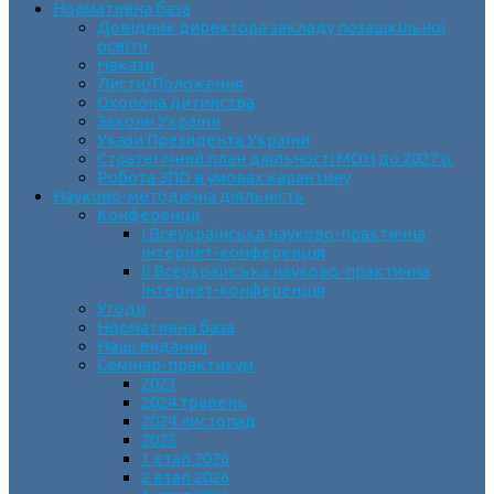
Нормативна база
Довідник директора закладу позашкільної
освіти
Накази
Листи/Положення
Охорона дитинства
Закони України
Укази Президента України
Стратегічний план діяльності МОН до 2027 р.
Робота ЗПО в умовах карантину
Науково-методична діяльність
Конференції
І Всеукраїнська науково-практична
інтернет-конференція
ІІ Всеукраїнська науково-практична
інтернет-конференція
Угоди
Нормативна база
Наші видання
Семінар-практикум
2023
2024 травень
2024 листопад
2025
1 етап 2026
2 етап 2026