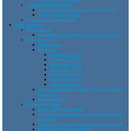
Театральний профіль
Шоу-театр молодіжного клубу “Імідж”
Театр-студія “Маска”
Основи програмування
Наші проєкти
Міжнародні
Соціально-психологічний проєкт VeLa
Всеукраїнські
День Землі
Єврофест
Єврофест-2026
Єврофест-2025
Єврофест-2024
Єврофест-2023
Єврофест-2022
Єврофест-2021
Єврофест-2020
Інклюзивний фестиваль “Натхнення без
кордонів”
Марш єдності
Обласного рівня
Знай і люби свій край
Здорове харчування – відповідальність
кожного
Славетні Українці. Іван Карпенко-Карий
Молодь обирає здоров’я