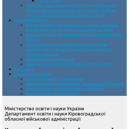
3 етап 2026
Науково-практична інтернет-конференція
«Формування ціннісних орієнтирів дітей та
молоді засобами позашкільної освіти»
Протидія булінгу
Кодекс безпечного освітнього середовища.
Антибулінгова політика в нашому закладі
Порядок подання та розгляду заяв про випадки
булінгу
Положення про запобігання і протидію
насильству та жорстокому поводженню з
дітьми у закладі
Нормативні документи
Про булінг на сторінці “Кабінет психолога”
Атестація
Корисні матеріали
Події державного значення
Інформаційна грамотність та цифрова безпека
Національно-патріотичне виховання
Безпека життєдіяльності
Міністерство освіти і науки України
Департамент освіти і науки Кіровоградської
обласної військової адміністрації