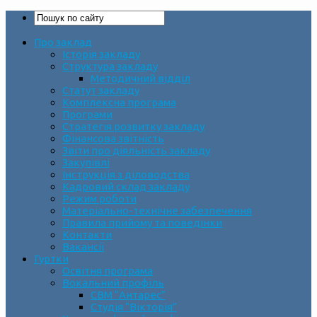
Про заклад
Історія закладу
Структура закладу
Методичний відділ
Статут закладу
Комплексна програма
Програми
Стратегія розвитку закладу
Фінансова звітність
Звіти про діяльність закладу
Закупівлі
Інструкція з діловодства
Кадровий склад закладу
Режим роботи
Матеріально-технічне забезпечення
Правила прийому та поведінки
Контакти
Вакансії
Гуртки
Освітня програма
Вокальний профіль
СВМ “Антарес”
Студія “Вікторія”