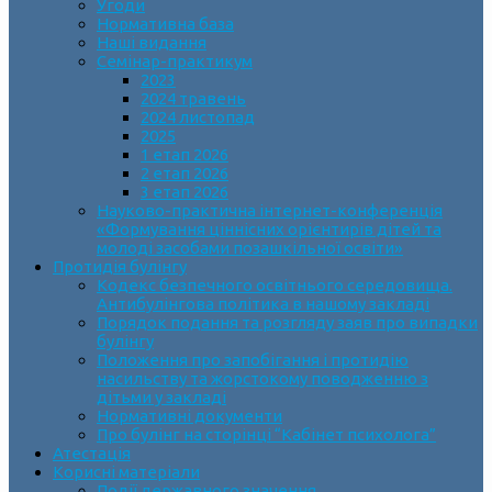
Угоди
Нормативна база
Наші видання
Семінар-практикум
2023
2024 травень
2024 листопад
2025
1 етап 2026
2 етап 2026
3 етап 2026
Науково-практична інтернет-конференція
«Формування ціннісних орієнтирів дітей та
молоді засобами позашкільної освіти»
Протидія булінгу
Кодекс безпечного освітнього середовища.
Антибулінгова політика в нашому закладі
Порядок подання та розгляду заяв про випадки
булінгу
Положення про запобігання і протидію
насильству та жорстокому поводженню з
дітьми у закладі
Нормативні документи
Про булінг на сторінці “Кабінет психолога”
Атестація
Корисні матеріали
Події державного значення