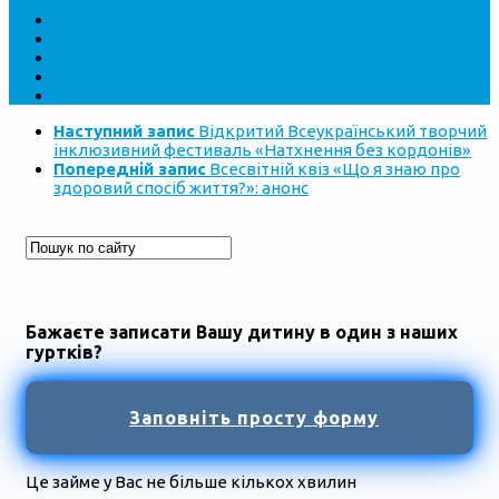
Наступний запис
Відкритий Всеукраїнський творчий
інклюзивний фестиваль «Натхнення без кордонів»
Попередній запис
Всесвітній квіз «Що я знаю про
здоровий спосіб життя?»: анонс
Бажаєте записати Вашу дитину в один з наших
гуртків?
Заповніть просту форму
Це займе у Вас не більше кількох хвилин