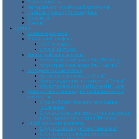
Режим роботи
Матеріально-технічне забезпечення
Правила прийому та поведінки
Контакти
Вакансії
Гуртки
Освітня програма
Вокальний профіль
СВМ “Антарес”
Студія “Вікторія”
Хореографічний профіль
Хореографічний ансамбль “Росинка”
Хореографічний ансамбль “Час пік”
Інструментальна музика
Ансамбль бандуристів “Орія”
Оркестр духових інструментів “Зміна”
Оркестр народних інструментів “Орія”
Декоративно-прикладне та образотворче
мистецтво
Cтудія образотворчого мистецтва
“Соняшник”
Студія образотворчого та декоративно-
прикладного мистецтва “Писанка”
Студії раннього розвитку
Студія розвитку дитини “Веселка”
Студія дошкільної підготовки та
виховання “Горішок”