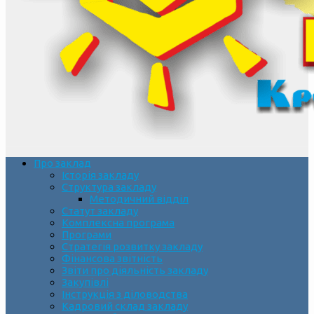
Про заклад
Історія закладу
Структура закладу
Методичний відділ
Статут закладу
Комплексна програма
Програми
Стратегія розвитку закладу
Фінансова звітність
Звіти про діяльність закладу
Закупівлі
Інструкція з діловодства
Кадровий склад закладу