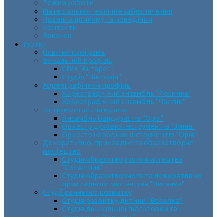
Режим роботи
Матеріально-технічне забезпечення
Правила прийому та поведінки
Контакти
Вакансії
Гуртки
Освітня програма
Вокальний профіль
СВМ “Антарес”
Студія “Вікторія”
Хореографічний профіль
Хореографічний ансамбль “Росинка”
Хореографічний ансамбль “Час пік”
Інструментальна музика
Ансамбль бандуристів “Орія”
Оркестр духових інструментів “Зміна”
Оркестр народних інструментів “Орія”
Декоративно-прикладне та образотворче
мистецтво
Cтудія образотворчого мистецтва
“Соняшник”
Студія образотворчого та декоративно-
прикладного мистецтва “Писанка”
Студії раннього розвитку
Студія розвитку дитини “Веселка”
Студія дошкільної підготовки та
виховання “Горішок”