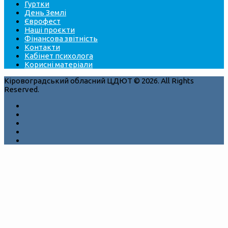
Гуртки
День Землі
Єврофест
Наші проєкти
Фінансова звітність
Контакти
Кабінет психолога
Корисні матеріали
Кіровоградський обласний ЦДЮТ © 2026. All Rights
Reserved.