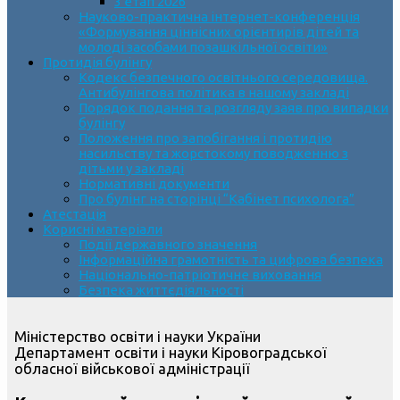
3 етап 2026
Науково-практична інтернет-конференція
«Формування ціннісних орієнтирів дітей та
молоді засобами позашкільної освіти»
Протидія булінгу
Кодекс безпечного освітнього середовища.
Антибулінгова політика в нашому закладі
Порядок подання та розгляду заяв про випадки
булінгу
Положення про запобігання і протидію
насильству та жорстокому поводженню з
дітьми у закладі
Нормативні документи
Про булінг на сторінці “Кабінет психолога”
Атестація
Корисні матеріали
Події державного значення
Інформаційна грамотність та цифрова безпека
Національно-патріотичне виховання
Безпека життєдіяльності
Міністерство освіти і науки України
Департамент освіти і науки Кіровоградської
обласної військової адміністрації