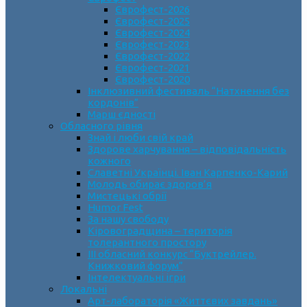
Єврофест-2026
Єврофест-2025
Єврофест-2024
Єврофест-2023
Єврофест-2022
Єврофест-2021
Єврофест-2020
Інклюзивний фестиваль “Натхнення без
кордонів”
Марш єдності
Обласного рівня
Знай і люби свій край
Здорове харчування – відповідальність
кожного
Славетні Українці. Іван Карпенко-Карий
Молодь обирає здоров’я
Мистецькі обрії
Humor Fest
За нашу свободу
Кіровоградщина – територія
толерантного простору
ІII обласний конкурс “Буктрейлер.
Книжковий форум”
Інтелектуальні ігри
Локальні
Арт-лабораторія «Життєвих завдань»