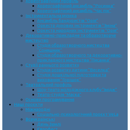
Хореографічний профіль
Хореографічний ансамбль “Росинка”
Хореографічний ансамбль “Час пік”
Інструментальна музика
Ансамбль бандуристів “Орія”
Оркестр духових інструментів “Зміна”
Оркестр народних інструментів “Орія”
Декоративно-прикладне та образотворче
мистецтво
Cтудія образотворчого мистецтва
“Соняшник”
Студія образотворчого та декоративно-
прикладного мистецтва “Писанка”
Студії раннього розвитку
Студія розвитку дитини “Веселка”
Студія дошкільної підготовки та
виховання “Горішок”
Театральний профіль
Шоу-театр молодіжного клубу “Імідж”
Театр-студія “Маска”
Основи програмування
Наші проєкти
Міжнародні
Соціально-психологічний проєкт VeLa
Всеукраїнські
День Землі
Єврофест