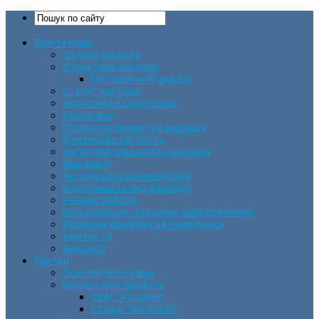
Про заклад
Історія закладу
Структура закладу
Методичний відділ
Статут закладу
Комплексна програма
Програми
Стратегія розвитку закладу
Фінансова звітність
Звіти про діяльність закладу
Закупівлі
Інструкція з діловодства
Кадровий склад закладу
Режим роботи
Матеріально-технічне забезпечення
Правила прийому та поведінки
Контакти
Вакансії
Гуртки
Освітня програма
Вокальний профіль
СВМ “Антарес”
Студія “Вікторія”