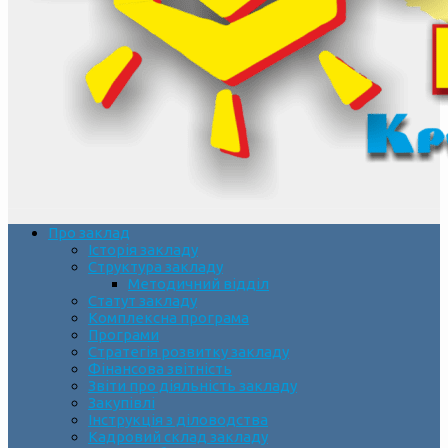
Про заклад
Історія закладу
Структура закладу
Методичний відділ
Статут закладу
Комплексна програма
Програми
Стратегія розвитку закладу
Фінансова звітність
Звіти про діяльність закладу
Закупівлі
Інструкція з діловодства
Кадровий склад закладу