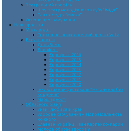
Театральний профіль
Шоу-театр молодіжного клубу “Імідж”
Театр-студія “Маска”
Основи програмування
Наші проєкти
Міжнародні
Соціально-психологічний проєкт VeLa
Всеукраїнські
День Землі
Єврофест
Єврофест-2026
Єврофест-2025
Єврофест-2024
Єврофест-2023
Єврофест-2022
Єврофест-2021
Єврофест-2020
Інклюзивний фестиваль “Натхнення без
кордонів”
Марш єдності
Обласного рівня
Знай і люби свій край
Здорове харчування – відповідальність
кожного
Славетні Українці. Іван Карпенко-Карий
Молодь обирає здоров’я