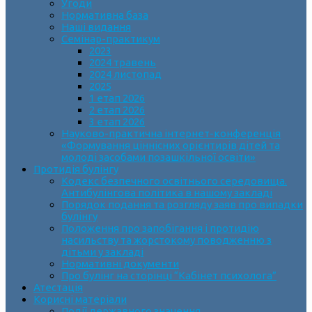
Угоди
Нормативна база
Наші видання
Семінар-практикум
2023
2024 травень
2024 листопад
2025
1 етап 2026
2 етап 2026
3 етап 2026
Науково-практична інтернет-конференція
«Формування ціннісних орієнтирів дітей та
молоді засобами позашкільної освіти»
Протидія булінгу
Кодекс безпечного освітнього середовища.
Антибулінгова політика в нашому закладі
Порядок подання та розгляду заяв про випадки
булінгу
Положення про запобігання і протидію
насильству та жорстокому поводженню з
дітьми у закладі
Нормативні документи
Про булінг на сторінці “Кабінет психолога”
Атестація
Корисні матеріали
Події державного значення