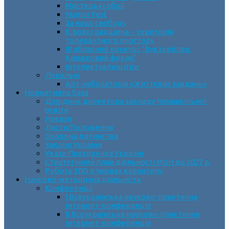
Мистецькі обрії
Humor Fest
За нашу свободу
Кіровоградщина – територія
толерантного простору
ІII обласний конкурс “Буктрейлер.
Книжковий форум”
Інтелектуальні ігри
Локальні
Арт-лабораторія «Життєвих завдань»
Нормативна база
Довідник директора закладу позашкільної
освіти
Накази
Листи/Положення
Охорона дитинства
Закони України
Укази Президента України
Стратегічний план діяльності МОН до 2027 р.
Робота ЗПО в умовах карантину
Науково-методична діяльність
Конференції
І Всеукраїнська науково-практична
інтернет-конференція
ІІ Всеукраїнська науково-практична
інтернет-конференція