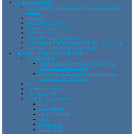
Нормативна база
Довідник директора закладу позашкільної
освіти
Накази
Листи/Положення
Охорона дитинства
Закони України
Укази Президента України
Стратегічний план діяльності МОН до 2027 р.
Робота ЗПО в умовах карантину
Науково-методична діяльність
Конференції
І Всеукраїнська науково-практична
інтернет-конференція
ІІ Всеукраїнська науково-практична
інтернет-конференція
Угоди
Нормативна база
Наші видання
Семінар-практикум
2023
2024 травень
2024 листопад
2025
1 етап 2026
2 етап 2026