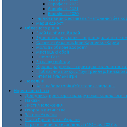
Єврофест-2022
Єврофест-2021
Єврофест-2020
Інклюзивний фестиваль “Натхнення без ко
Марш єдності
Обласного рівня
Знай і люби свій край
Здорове харчування – відповідальність ко
Славетні Українці. Іван Карпенко-Карий
Молодь обирає здоров’я
Мистецькі обрії
Humor Fest
За нашу свободу
Кіровоградщина – територія толерантного
ІII обласний конкурс “Буктрейлер. Книжков
Інтелектуальні ігри
Локальні
Арт-лабораторія «Життєвих завдань»
Нормативна база
Довідник директора закладу позашкільної освіт
Накази
Листи/Положення
Охорона дитинства
Закони України
Укази Президента України
Стратегічний план діяльності МОН до 2027 р.