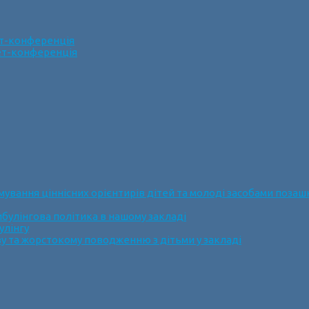
ет-конференція
нет-конференція
ання ціннісних орієнтирів дітей та молоді засобами позашк
булінгова політика в нашому закладі
улінгу
у та жорстокому поводженню з дітьми у закладі