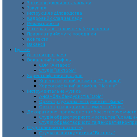
Звіти про діяльність закладу
Закупівлі
Інструкція з діловодства
Кадровий склад закладу
Режим роботи
Матеріально-технічне забезпечення
Правила прийому та поведінки
Контакти
Вакансії
Гуртки
Освітня програма
Вокальний профіль
СВМ “Антарес”
Студія “Вікторія”
Хореографічний профіль
Хореографічний ансамбль “Росинка”
Хореографічний ансамбль “Час пік”
Інструментальна музика
Ансамбль бандуристів “Орія”
Оркестр духових інструментів “Зміна”
Оркестр народних інструментів “Орія”
Декоративно-прикладне та образотворче мист
Cтудія образотворчого мистецтва “Соняшн
Студія образотворчого та декоративно-пр
Студії раннього розвитку
Студія розвитку дитини “Веселка”