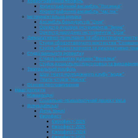
Хореографічний профіль
Хореографічний ансамбль “Росинка”
Хореографічний ансамбль “Час пік”
Інструментальна музика
Ансамбль бандуристів “Орія”
Оркестр духових інструментів “Зміна”
Оркестр народних інструментів “Орія”
Декоративно-прикладне та образотворче мист
Cтудія образотворчого мистецтва “Соняшн
Студія образотворчого та декоративно-пр
Студії раннього розвитку
Студія розвитку дитини “Веселка”
Студія дошкільної підготовки та виховання
Театральний профіль
Шоу-театр молодіжного клубу “Імідж”
Театр-студія “Маска”
Основи програмування
Наші проєкти
Міжнародні
Соціально-психологічний проєкт VeLa
Всеукраїнські
День Землі
Єврофест
Єврофест-2026
Єврофест-2025
Єврофест-2024
Єврофест-2023