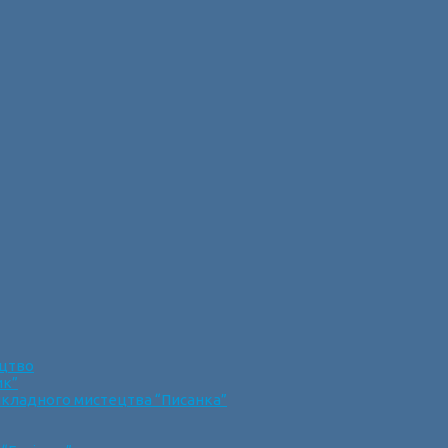
ецтво
ик”
икладного мистецтва “Писанка”