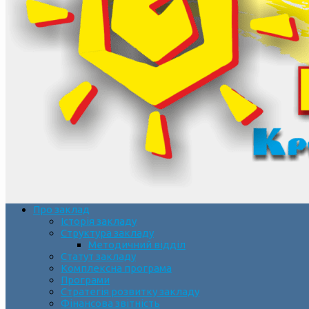
Про заклад
Історія закладу
Структура закладу
Методичний відділ
Статут закладу
Комплексна програма
Програми
Стратегія розвитку закладу
Фінансова звітність