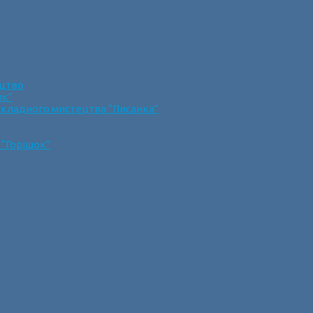
ецтво
ик”
икладного мистецтва “Писанка”
 “Горішок”