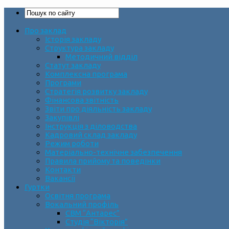
Про заклад
Історія закладу
Структура закладу
Методичний відділ
Статут закладу
Комплексна програма
Програми
Стратегія розвитку закладу
Фінансова звітність
Звіти про діяльність закладу
Закупівлі
Інструкція з діловодства
Кадровий склад закладу
Режим роботи
Матеріально-технічне забезпечення
Правила прийому та поведінки
Контакти
Вакансії
Гуртки
Освітня програма
Вокальний профіль
СВМ “Антарес”
Студія “Вікторія”