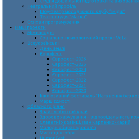
Студія дошкільної підготовки та виховання
Театральний профіль
Шоу-театр молодіжного клубу “Імідж”
Театр-студія “Маска”
Основи програмування
Наші проєкти
Міжнародні
Соціально-психологічний проєкт VeLa
Всеукраїнські
День Землі
Єврофест
Єврофест-2026
Єврофест-2025
Єврофест-2024
Єврофест-2023
Єврофест-2022
Єврофест-2021
Єврофест-2020
Інклюзивний фестиваль “Натхнення без ко
Марш єдності
Обласного рівня
Знай і люби свій край
Здорове харчування – відповідальність ко
Славетні Українці. Іван Карпенко-Карий
Молодь обирає здоров’я
Мистецькі обрії
Humor Fest