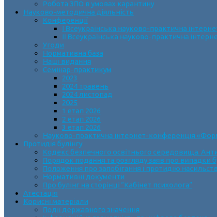
Робота ЗПО в умовах карантину
Науково-методична діяльність
Конференції
І Всеукраїнська науково-практична інтерн
ІІ Всеукраїнська науково-практична інтер
Угоди
Нормативна база
Наші видання
Семінар-практикум
2023
2024 травень
2024 листопад
2025
1 етап 2026
2 етап 2026
3 етап 2026
Науково-практична інтернет-конференція «Формув
Протидія булінгу
Кодекс безпечного освітнього середовища. Анти
Порядок подання та розгляду заяв про випадки б
Положення про запобігання і протидію насильств
Нормативні документи
Про булінг на сторінці “Кабінет психолога”
Атестація
Корисні матеріали
Події державного значення