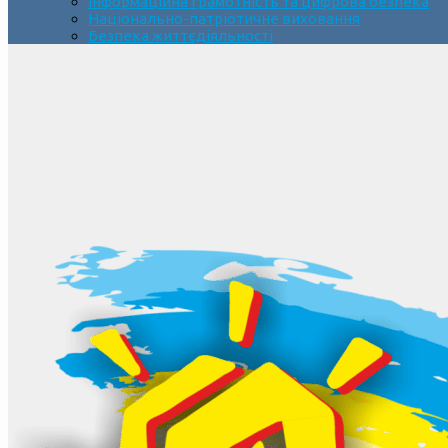
Інформаційна грамотність та цифрова безпека
Національно-патріотичне виховання
Безпека життєдіяльності