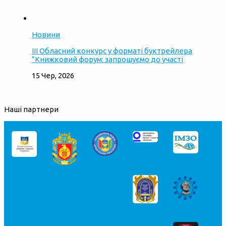
Новини
ІІІ Обласний конкурс у форматі буктрейлера
“Книжковий форум: запрошуємо до участі
15 Чер, 2026
Наші партнери