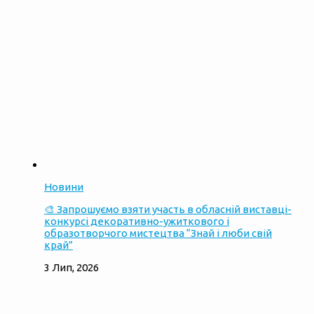
Новини
🎨 Запрошуємо взяти участь в обласній виставці-
конкурсі декоративно-ужиткового і
образотворчого мистецтва “Знай і люби свій
край”
3 Лип, 2026