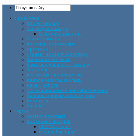
Про заклад
Історія закладу
Структура закладу
Методичний відділ
Статут закладу
Комплексна програма
Програми
Стратегія розвитку закладу
Фінансова звітність
Звіти про діяльність закладу
Закупівлі
Інструкція з діловодства
Кадровий склад закладу
Режим роботи
Матеріально-технічне забезпечення
Правила прийому та поведінки
Контакти
Вакансії
Гуртки
Освітня програма
Вокальний профіль
СВМ “Антарес”
Студія “Вікторія”