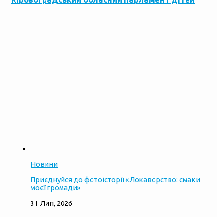
Кіровоградський обласний парламент дітей
Новини
Приєднуйся до фотоісторії «Локаворство: смаки
моєї громади»
31 Лип, 2026