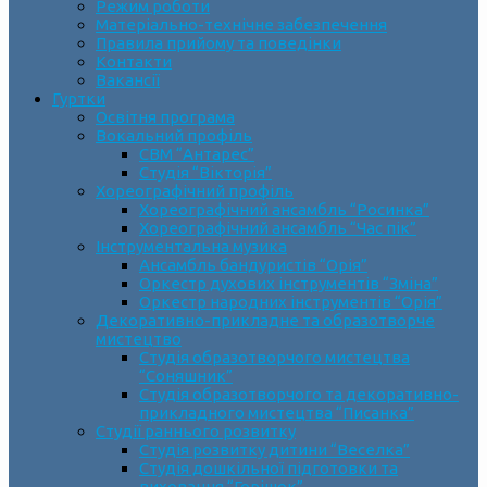
Режим роботи
Матеріально-технічне забезпечення
Правила прийому та поведінки
Контакти
Вакансії
Гуртки
Освітня програма
Вокальний профіль
СВМ “Антарес”
Студія “Вікторія”
Хореографічний профіль
Хореографічний ансамбль “Росинка”
Хореографічний ансамбль “Час пік”
Інструментальна музика
Ансамбль бандуристів “Орія”
Оркестр духових інструментів “Зміна”
Оркестр народних інструментів “Орія”
Декоративно-прикладне та образотворче
мистецтво
Cтудія образотворчого мистецтва
“Соняшник”
Студія образотворчого та декоративно-
прикладного мистецтва “Писанка”
Студії раннього розвитку
Студія розвитку дитини “Веселка”
Студія дошкільної підготовки та
виховання “Горішок”