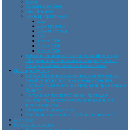
Угоди
Нормативна база
Наші видання
Семінар-практикум
2023
2024 травень
2024 листопад
2025
1 етап 2026
2 етап 2026
3 етап 2026
Науково-практична інтернет-конференція
«Формування ціннісних орієнтирів дітей та
молоді засобами позашкільної освіти»
Протидія булінгу
Кодекс безпечного освітнього середовища.
Антибулінгова політика в нашому закладі
Порядок подання та розгляду заяв про випадки
булінгу
Положення про запобігання і протидію
насильству та жорстокому поводженню з
дітьми у закладі
Нормативні документи
Про булінг на сторінці “Кабінет психолога”
Атестація
Корисні матеріали
Події державного значення