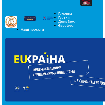
Головна
Гуртки
День Землі
Єврофест
Наші проєкти