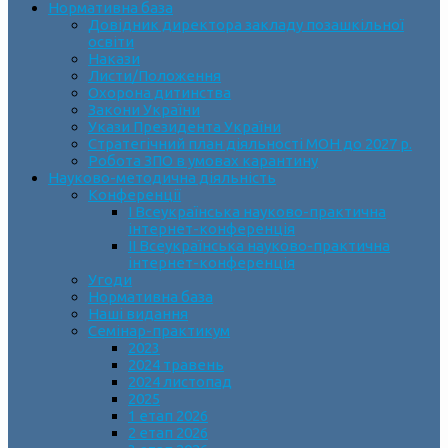
Нормативна база
Довідник директора закладу позашкільної
освіти
Накази
Листи/Положення
Охорона дитинства
Закони України
Укази Президента України
Стратегічний план діяльності МОН до 2027 р.
Робота ЗПО в умовах карантину
Науково-методична діяльність
Конференції
І Всеукраїнська науково-практична
інтернет-конференція
ІІ Всеукраїнська науково-практична
інтернет-конференція
Угоди
Нормативна база
Наші видання
Семінар-практикум
2023
2024 травень
2024 листопад
2025
1 етап 2026
2 етап 2026