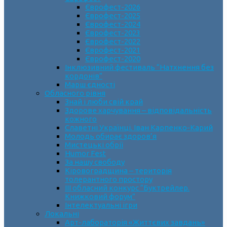
Єврофест-2026
Єврофест-2025
Єврофест-2024
Єврофест-2023
Єврофест-2022
Єврофест-2021
Єврофест-2020
Інклюзивний фестиваль “Натхнення без
кордонів”
Марш єдності
Обласного рівня
Знай і люби свій край
Здорове харчування – відповідальність
кожного
Славетні Українці. Іван Карпенко-Карий
Молодь обирає здоров’я
Мистецькі обрії
Humor Fest
За нашу свободу
Кіровоградщина – територія
толерантного простору
ІII обласний конкурс “Буктрейлер.
Книжковий форум”
Інтелектуальні ігри
Локальні
Арт-лабораторія «Життєвих завдань»