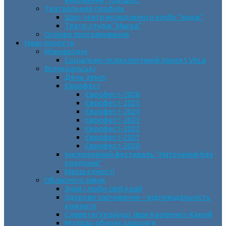
Театральний профіль
Шоу-театр молодіжного клубу “Імідж”
Театр-студія “Маска”
Основи програмування
Наші проєкти
Міжнародні
Соціально-психологічний проєкт VeLa
Всеукраїнські
День Землі
Єврофест
Єврофест-2026
Єврофест-2025
Єврофест-2024
Єврофест-2023
Єврофест-2022
Єврофест-2021
Єврофест-2020
Інклюзивний фестиваль “Натхнення без
кордонів”
Марш єдності
Обласного рівня
Знай і люби свій край
Здорове харчування – відповідальність
кожного
Славетні Українці. Іван Карпенко-Карий
Молодь обирає здоров’я