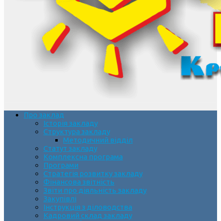
Про заклад
Історія закладу
Структура закладу
Методичний відділ
Статут закладу
Комплексна програма
Програми
Стратегія розвитку закладу
Фінансова звітність
Звіти про діяльність закладу
Закупівлі
Інструкція з діловодства
Кадровий склад закладу