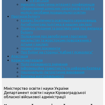
3 етап 2026
Науково-практична інтернет-конференція
«Формування ціннісних орієнтирів дітей та
молоді засобами позашкільної освіти»
Протидія булінгу
Кодекс безпечного освітнього середовища.
Антибулінгова політика в нашому закладі
Порядок подання та розгляду заяв про випадки
булінгу
Положення про запобігання і протидію
насильству та жорстокому поводженню з
дітьми у закладі
Нормативні документи
Про булінг на сторінці “Кабінет психолога”
Атестація
Корисні матеріали
Події державного значення
Інформаційна грамотність та цифрова безпека
Національно-патріотичне виховання
Безпека життєдіяльності
Міністерство освіти і науки України
Департамент освіти і науки Кіровоградської
обласної військової адміністрації