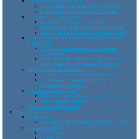
Хореографічний профіль
Хореографічний ансамбль “Росинка”
Хореографічний ансамбль “Час пік”
Інструментальна музика
Ансамбль бандуристів “Орія”
Оркестр духових інструментів “Зміна”
Оркестр народних інструментів “Орія”
Декоративно-прикладне та образотворче
мистецтво
Cтудія образотворчого мистецтва
“Соняшник”
Студія образотворчого та декоративно-
прикладного мистецтва “Писанка”
Студії раннього розвитку
Студія розвитку дитини “Веселка”
Студія дошкільної підготовки та
виховання “Горішок”
Театральний профіль
Шоу-театр молодіжного клубу “Імідж”
Театр-студія “Маска”
Основи програмування
Наші проєкти
Міжнародні
Соціально-психологічний проєкт VeLa
Всеукраїнські
День Землі
Єврофест