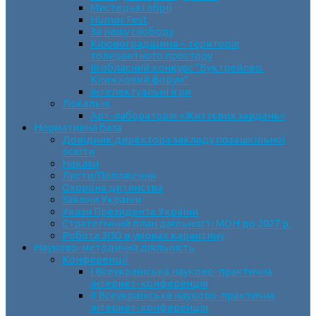
Мистецькі обрії
Humor Fest
За нашу свободу
Кіровоградщина – територія
толерантного простору
ІII обласний конкурс “Буктрейлер.
Книжковий форум”
Інтелектуальні ігри
Локальні
Арт-лабораторія «Життєвих завдань»
Нормативна база
Довідник директора закладу позашкільної
освіти
Накази
Листи/Положення
Охорона дитинства
Закони України
Укази Президента України
Стратегічний план діяльності МОН до 2027 р.
Робота ЗПО в умовах карантину
Науково-методична діяльність
Конференції
І Всеукраїнська науково-практична
інтернет-конференція
ІІ Всеукраїнська науково-практична
інтернет-конференція