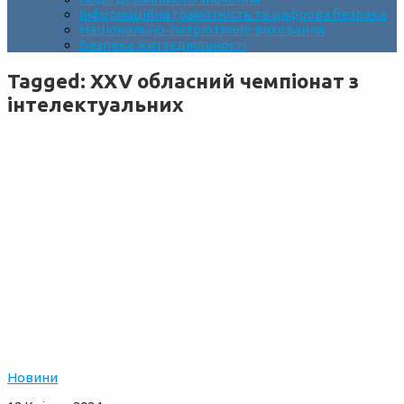
Інформаційна грамотність та цифрова безпека
Національно-патріотичне виховання
Безпека життєдіяльності
Tagged:
ХXV обласний чемпіонат з
інтелектуальних
Новини