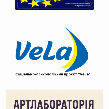
Соціально-психологічний проєкт "VeLa"