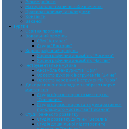
Режим роботи
Матеріально-технічне забезпечення
Правила прийому та поведінки
Контакти
Вакансії
Гуртки
Освітня програма
Вокальний профіль
СВМ “Антарес”
Студія “Вікторія”
Хореографічний профіль
Хореографічний ансамбль “Росинка”
Хореографічний ансамбль “Час пік”
Інструментальна музика
Ансамбль бандуристів “Орія”
Оркестр духових інструментів “Зміна”
Оркестр народних інструментів “Орія”
Декоративно-прикладне та образотворче
мистецтво
Cтудія образотворчого мистецтва
“Соняшник”
Студія образотворчого та декоративно-
прикладного мистецтва “Писанка”
Студії раннього розвитку
Студія розвитку дитини “Веселка”
Студія дошкільної підготовки та
виховання “Горішок”