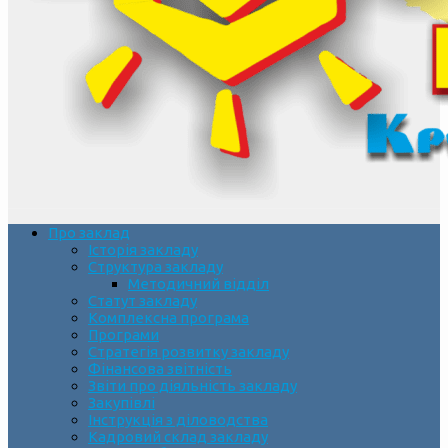
Про заклад
Історія закладу
Структура закладу
Методичний відділ
Статут закладу
Комплексна програма
Програми
Стратегія розвитку закладу
Фінансова звітність
Звіти про діяльність закладу
Закупівлі
Інструкція з діловодства
Кадровий склад закладу