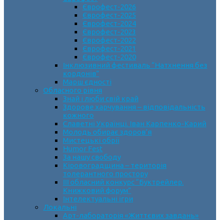
Єврофест-2026
Єврофест-2025
Єврофест-2024
Єврофест-2023
Єврофест-2022
Єврофест-2021
Єврофест-2020
Інклюзивний фестиваль “Натхнення без
кордонів”
Марш єдності
Обласного рівня
Знай і люби свій край
Здорове харчування – відповідальність
кожного
Славетні Українці. Іван Карпенко-Карий
Молодь обирає здоров’я
Мистецькі обрії
Humor Fest
За нашу свободу
Кіровоградщина – територія
толерантного простору
ІII обласний конкурс “Буктрейлер.
Книжковий форум”
Інтелектуальні ігри
Локальні
Арт-лабораторія «Життєвих завдань»