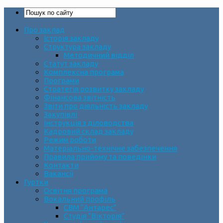
Про заклад
Історія закладу
Структура закладу
Методичний відділ
Статут закладу
Комплексна програма
Програми
Стратегія розвитку закладу
Фінансова звітність
Звіти про діяльність закладу
Закупівлі
Інструкція з діловодства
Кадровий склад закладу
Режим роботи
Матеріально-технічне забезпечення
Правила прийому та поведінки
Контакти
Вакансії
Гуртки
Освітня програма
Вокальний профіль
СВМ “Антарес”
Студія “Вікторія”