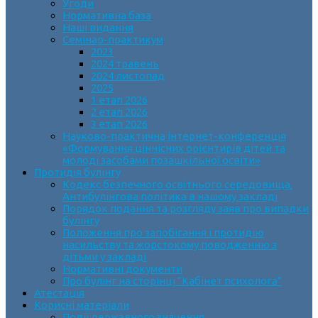
Угоди
Нормативна база
Наші видання
Семінар-практикум
2023
2024 травень
2024 листопад
2025
1 етап 2026
2 етап 2026
3 етап 2026
Науково-практична інтернет-конференція
«Формування ціннісних орієнтирів дітей та
молоді засобами позашкільної освіти»
Протидія булінгу
Кодекс безпечного освітнього середовища.
Антибулінгова політика в нашому закладі
Порядок подання та розгляду заяв про випадки
булінгу
Положення про запобігання і протидію
насильству та жорстокому поводженню з
дітьми у закладі
Нормативні документи
Про булінг на сторінці “Кабінет психолога”
Атестація
Корисні матеріали
Події державного значення