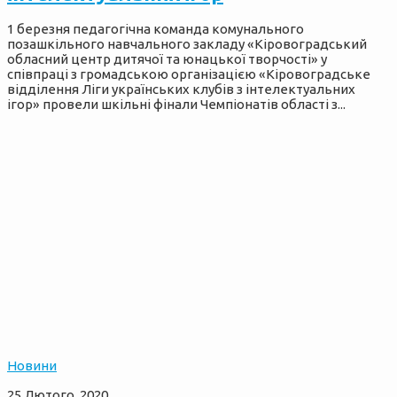
1 березня педагогічна команда комунального
позашкільного навчального закладу «Кіровоградський
обласний центр дитячої та юнацької творчості» у
співпраці з громадською організацією «Кіровоградське
відділення Ліги українських клубів з інтелектуальних
ігор» провели шкільні фінали Чемпіонатів області з...
Новини
25 Лютого, 2020