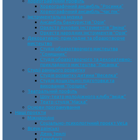
Хореографічний профіль
Хореографічний ансамбль “Росинка”
Хореографічний ансамбль “Час пік”
Інструментальна музика
Ансамбль бандуристів “Орія”
Оркестр духових інструментів “Зміна”
Оркестр народних інструментів “Орія”
Декоративно-прикладне та образотворче
мистецтво
Cтудія образотворчого мистецтва
“Соняшник”
Студія образотворчого та декоративно-
прикладного мистецтва “Писанка”
Студії раннього розвитку
Студія розвитку дитини “Веселка”
Студія дошкільної підготовки та
виховання “Горішок”
Театральний профіль
Шоу-театр молодіжного клубу “Імідж”
Театр-студія “Маска”
Основи програмування
Наші проєкти
Міжнародні
Соціально-психологічний проєкт VeLa
Всеукраїнські
День Землі
Єврофест