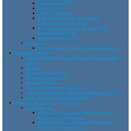
Мистецькі обрії
Humor Fest
За нашу свободу
Кіровоградщина – територія
толерантного простору
ІII обласний конкурс “Буктрейлер.
Книжковий форум”
Інтелектуальні ігри
Локальні
Арт-лабораторія «Життєвих завдань»
Нормативна база
Довідник директора закладу позашкільної
освіти
Накази
Листи/Положення
Охорона дитинства
Закони України
Укази Президента України
Стратегічний план діяльності МОН до 2027 р.
Робота ЗПО в умовах карантину
Науково-методична діяльність
Конференції
І Всеукраїнська науково-практична
інтернет-конференція
ІІ Всеукраїнська науково-практична
інтернет-конференція