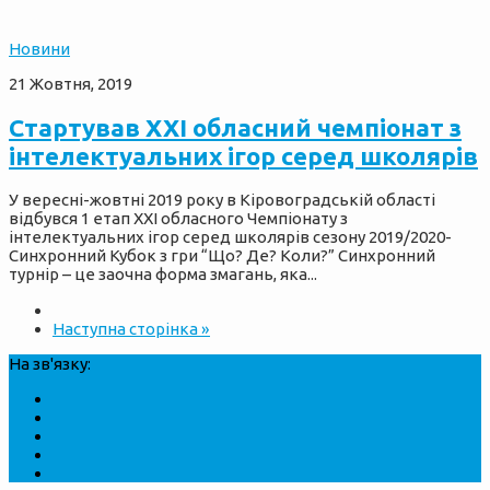
Новини
21 Жовтня, 2019
Стартував XXІ обласний чемпіонат з
інтелектуальних ігор серед школярів
У вересні-жовтні 2019 року в Кіровоградській області
відбувся 1 етап XXІ обласного Чемпіонату з
інтелектуальних ігор серед школярів сезону 2019/2020-
Синхронний Кубок з гри “Що? Де? Коли?” Синхронний
турнір – це заочна форма змагань, яка...
Наступна сторінка »
На зв'язку: