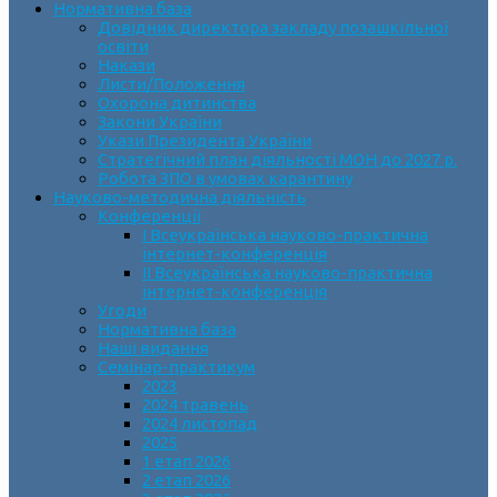
Нормативна база
Довідник директора закладу позашкільної
освіти
Накази
Листи/Положення
Охорона дитинства
Закони України
Укази Президента України
Стратегічний план діяльності МОН до 2027 р.
Робота ЗПО в умовах карантину
Науково-методична діяльність
Конференції
І Всеукраїнська науково-практична
інтернет-конференція
ІІ Всеукраїнська науково-практична
інтернет-конференція
Угоди
Нормативна база
Наші видання
Семінар-практикум
2023
2024 травень
2024 листопад
2025
1 етап 2026
2 етап 2026