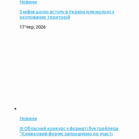
Новини
5 міфів щодо вступу в Україні для молоді з
окупованих територій
17 Чер, 2026
Новини
ІІІ Обласний конкурс у форматі буктрейлера
“Книжковий форум: запрошуємо до участі