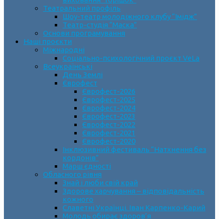
Театральний профіль
Шоу-театр молодіжного клубу “Імідж”
Театр-студія “Маска”
Основи програмування
Наші проєкти
Міжнародні
Соціально-психологічний проєкт VeLa
Всеукраїнські
День Землі
Єврофест
Єврофест-2026
Єврофест-2025
Єврофест-2024
Єврофест-2023
Єврофест-2022
Єврофест-2021
Єврофест-2020
Інклюзивний фестиваль “Натхнення без
кордонів”
Марш єдності
Обласного рівня
Знай і люби свій край
Здорове харчування – відповідальність
кожного
Славетні Українці. Іван Карпенко-Карий
Молодь обирає здоров’я