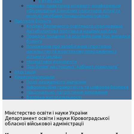
3 етап 2026
Науково-практична інтернет-конференція
«Формування ціннісних орієнтирів дітей та
молоді засобами позашкільної освіти»
Протидія булінгу
Кодекс безпечного освітнього середовища.
Антибулінгова політика в нашому закладі
Порядок подання та розгляду заяв про випадки
булінгу
Положення про запобігання і протидію
насильству та жорстокому поводженню з
дітьми у закладі
Нормативні документи
Про булінг на сторінці “Кабінет психолога”
Атестація
Корисні матеріали
Події державного значення
Інформаційна грамотність та цифрова безпека
Національно-патріотичне виховання
Безпека життєдіяльності
Міністерство освіти і науки України
Департамент освіти і науки Кіровоградської
обласної військової адміністрації