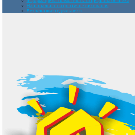
Інформаційна грамотність та цифрова безпека
Національно-патріотичне виховання
Безпека життєдіяльності