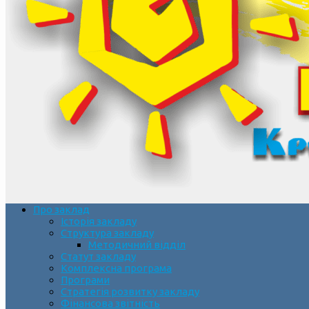
Про заклад
Історія закладу
Структура закладу
Методичний відділ
Статут закладу
Комплексна програма
Програми
Стратегія розвитку закладу
Фінансова звітність