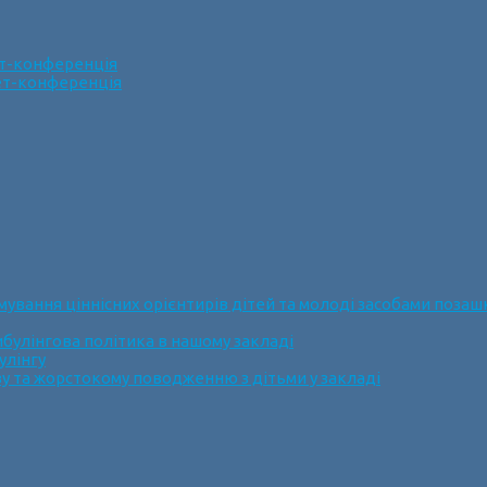
ет-конференція
нет-конференція
ання ціннісних орієнтирів дітей та молоді засобами позашк
булінгова політика в нашому закладі
улінгу
у та жорстокому поводженню з дітьми у закладі