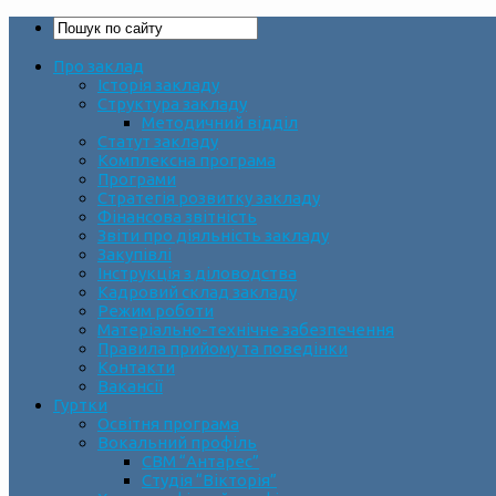
Про заклад
Історія закладу
Структура закладу
Методичний відділ
Статут закладу
Комплексна програма
Програми
Стратегія розвитку закладу
Фінансова звітність
Звіти про діяльність закладу
Закупівлі
Інструкція з діловодства
Кадровий склад закладу
Режим роботи
Матеріально-технічне забезпечення
Правила прийому та поведінки
Контакти
Вакансії
Гуртки
Освітня програма
Вокальний профіль
СВМ “Антарес”
Студія “Вікторія”