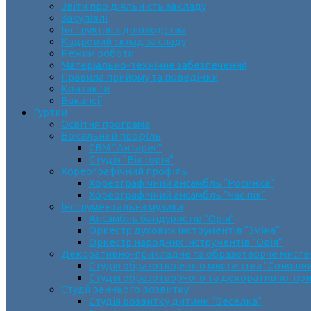
Звіти про діяльність закладу
Закупівлі
Інструкція з діловодства
Кадровий склад закладу
Режим роботи
Матеріально-технічне забезпечення
Правила прийому та поведінки
Контакти
Вакансії
Гуртки
Освітня програма
Вокальний профіль
СВМ “Антарес”
Студія “Вікторія”
Хореографічний профіль
Хореографічний ансамбль “Росинка”
Хореографічний ансамбль “Час пік”
Інструментальна музика
Ансамбль бандуристів “Орія”
Оркестр духових інструментів “Зміна”
Оркестр народних інструментів “Орія”
Декоративно-прикладне та образотворче мист
Cтудія образотворчого мистецтва “Соняшн
Студія образотворчого та декоративно-пр
Студії раннього розвитку
Студія розвитку дитини “Веселка”