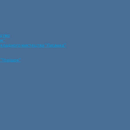
ецтво
ик”
икладного мистецтва “Писанка”
 “Горішок”