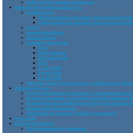
Робота ЗПО в умовах карантину
Науково-методична діяльність
Конференції
І Всеукраїнська науково-практична інтерн
ІІ Всеукраїнська науково-практична інтер
Угоди
Нормативна база
Наші видання
Семінар-практикум
2023
2024 травень
2024 листопад
2025
1 етап 2026
2 етап 2026
3 етап 2026
Науково-практична інтернет-конференція «Формув
Протидія булінгу
Кодекс безпечного освітнього середовища. Анти
Порядок подання та розгляду заяв про випадки б
Положення про запобігання і протидію насильств
Нормативні документи
Про булінг на сторінці “Кабінет психолога”
Атестація
Корисні матеріали
Події державного значення