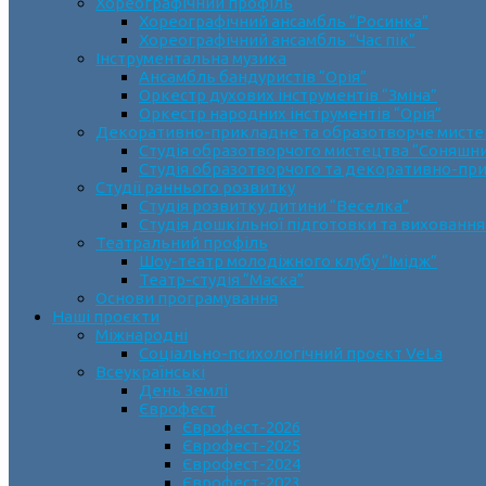
Хореографічний профіль
Хореографічний ансамбль “Росинка”
Хореографічний ансамбль “Час пік”
Інструментальна музика
Ансамбль бандуристів “Орія”
Оркестр духових інструментів “Зміна”
Оркестр народних інструментів “Орія”
Декоративно-прикладне та образотворче мист
Cтудія образотворчого мистецтва “Соняшн
Студія образотворчого та декоративно-пр
Студії раннього розвитку
Студія розвитку дитини “Веселка”
Студія дошкільної підготовки та виховання
Театральний профіль
Шоу-театр молодіжного клубу “Імідж”
Театр-студія “Маска”
Основи програмування
Наші проєкти
Міжнародні
Соціально-психологічний проєкт VeLa
Всеукраїнські
День Землі
Єврофест
Єврофест-2026
Єврофест-2025
Єврофест-2024
Єврофест-2023