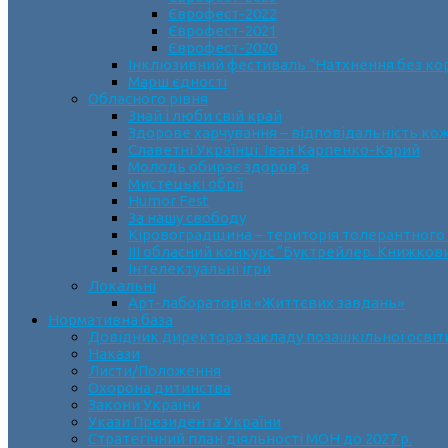
Єврофест-2022
Єврофест-2021
Єврофест-2020
Інклюзивний фестиваль “Натхнення без ко
Марш єдності
Обласного рівня
Знай і люби свій край
Здорове харчування – відповідальність ко
Славетні Українці. Іван Карпенко-Карий
Молодь обирає здоров’я
Мистецькі обрії
Humor Fest
За нашу свободу
Кіровоградщина – територія толерантного
ІII обласний конкурс “Буктрейлер. Книжков
Інтелектуальні ігри
Локальні
Арт-лабораторія «Життєвих завдань»
Нормативна база
Довідник директора закладу позашкільної освіт
Накази
Листи/Положення
Охорона дитинства
Закони України
Укази Президента України
Стратегічний план діяльності МОН до 2027 р.