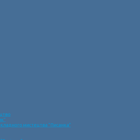
ецтво
ик”
икладного мистецтва “Писанка”