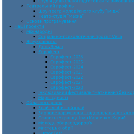
Студія дошкільної підготовки та виховання
Театральний профіль
Шоу-театр молодіжного клубу “Імідж”
Театр-студія “Маска”
Основи програмування
Наші проєкти
Міжнародні
Соціально-психологічний проєкт VeLa
Всеукраїнські
День Землі
Єврофест
Єврофест-2026
Єврофест-2025
Єврофест-2024
Єврофест-2023
Єврофест-2022
Єврофест-2021
Єврофест-2020
Інклюзивний фестиваль “Натхнення без ко
Марш єдності
Обласного рівня
Знай і люби свій край
Здорове харчування – відповідальність ко
Славетні Українці. Іван Карпенко-Карий
Молодь обирає здоров’я
Мистецькі обрії
Humor Fest