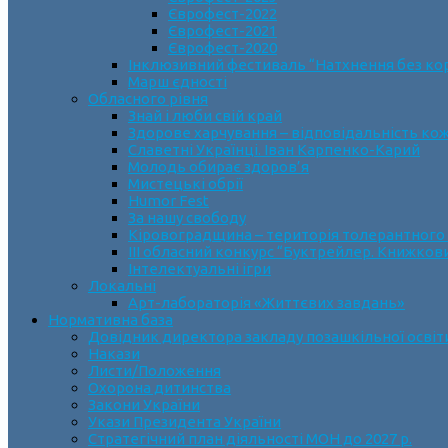
Єврофест-2022
Єврофест-2021
Єврофест-2020
Інклюзивний фестиваль “Натхнення без ко
Марш єдності
Обласного рівня
Знай і люби свій край
Здорове харчування – відповідальність ко
Славетні Українці. Іван Карпенко-Карий
Молодь обирає здоров’я
Мистецькі обрії
Humor Fest
За нашу свободу
Кіровоградщина – територія толерантного
ІII обласний конкурс “Буктрейлер. Книжков
Інтелектуальні ігри
Локальні
Арт-лабораторія «Життєвих завдань»
Нормативна база
Довідник директора закладу позашкільної освіт
Накази
Листи/Положення
Охорона дитинства
Закони України
Укази Президента України
Стратегічний план діяльності МОН до 2027 р.