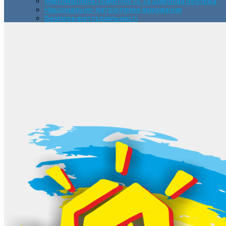
Інформаційна грамотність та цифрова безпека
Національно-патріотичне виховання
Безпека життєдіяльності