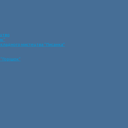
ецтво
ик”
икладного мистецтва “Писанка”
 “Горішок”