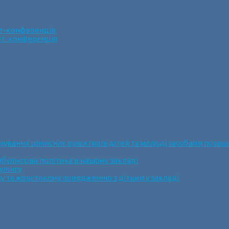
ет-конференція
нет-конференція
ання ціннісних орієнтирів дітей та молоді засобами позашк
булінгова політика в нашому закладі
улінгу
у та жорстокому поводженню з дітьми у закладі