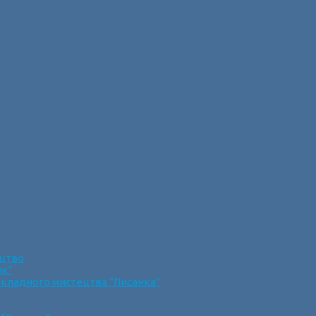
ецтво
ик”
икладного мистецтва “Писанка”