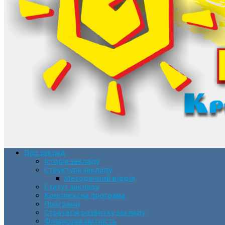
Про заклад
Історія закладу
Структура закладу
Методичний відділ
Статут закладу
Комплексна програма
Програми
Стратегія розвитку закладу
Фінансова звітність