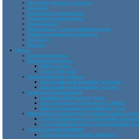
Звіти про діяльність закладу
Закупівлі
Інструкція з діловодства
Кадровий склад закладу
Режим роботи
Матеріально-технічне забезпечення
Правила прийому та поведінки
Контакти
Вакансії
Гуртки
Освітня програма
Вокальний профіль
СВМ “Антарес”
Студія “Вікторія”
Хореографічний профіль
Хореографічний ансамбль “Росинка”
Хореографічний ансамбль “Час пік”
Інструментальна музика
Ансамбль бандуристів “Орія”
Оркестр духових інструментів “Зміна”
Оркестр народних інструментів “Орія”
Декоративно-прикладне та образотворче мист
Cтудія образотворчого мистецтва “Соняшн
Студія образотворчого та декоративно-пр
Студії раннього розвитку
Студія розвитку дитини “Веселка”