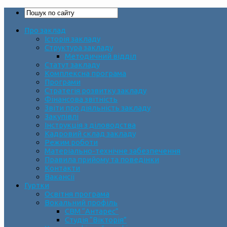
Про заклад
Історія закладу
Структура закладу
Методичний відділ
Статут закладу
Комплексна програма
Програми
Стратегія розвитку закладу
Фінансова звітність
Звіти про діяльність закладу
Закупівлі
Інструкція з діловодства
Кадровий склад закладу
Режим роботи
Матеріально-технічне забезпечення
Правила прийому та поведінки
Контакти
Вакансії
Гуртки
Освітня програма
Вокальний профіль
СВМ “Антарес”
Студія “Вікторія”