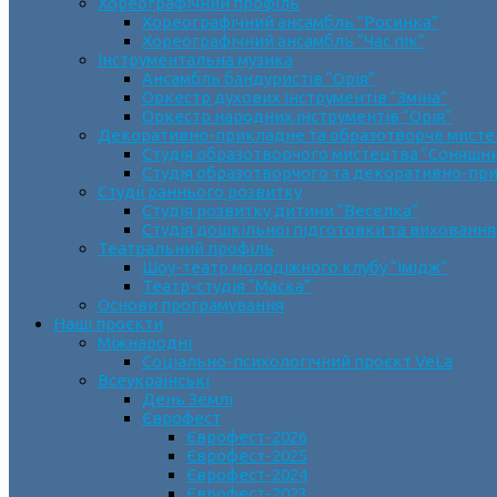
Хореографічний профіль
Хореографічний ансамбль “Росинка”
Хореографічний ансамбль “Час пік”
Інструментальна музика
Ансамбль бандуристів “Орія”
Оркестр духових інструментів “Зміна”
Оркестр народних інструментів “Орія”
Декоративно-прикладне та образотворче мист
Cтудія образотворчого мистецтва “Соняшн
Студія образотворчого та декоративно-пр
Студії раннього розвитку
Студія розвитку дитини “Веселка”
Студія дошкільної підготовки та виховання
Театральний профіль
Шоу-театр молодіжного клубу “Імідж”
Театр-студія “Маска”
Основи програмування
Наші проєкти
Міжнародні
Соціально-психологічний проєкт VeLa
Всеукраїнські
День Землі
Єврофест
Єврофест-2026
Єврофест-2025
Єврофест-2024
Єврофест-2023