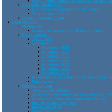
Студія дошкільної підготовки та виховання
Театральний профіль
Шоу-театр молодіжного клубу “Імідж”
Театр-студія “Маска”
Основи програмування
Наші проєкти
Міжнародні
Соціально-психологічний проєкт VeLa
Всеукраїнські
День Землі
Єврофест
Єврофест-2026
Єврофест-2025
Єврофест-2024
Єврофест-2023
Єврофест-2022
Єврофест-2021
Єврофест-2020
Інклюзивний фестиваль “Натхнення без ко
Марш єдності
Обласного рівня
Знай і люби свій край
Здорове харчування – відповідальність ко
Славетні Українці. Іван Карпенко-Карий
Молодь обирає здоров’я
Мистецькі обрії
Humor Fest