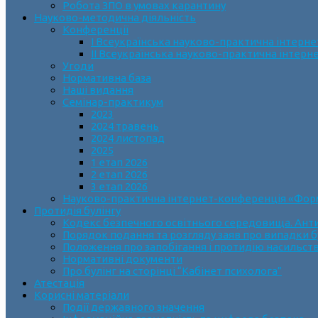
Робота ЗПО в умовах карантину
Науково-методична діяльність
Конференції
І Всеукраїнська науково-практична інтерн
ІІ Всеукраїнська науково-практична інтер
Угоди
Нормативна база
Наші видання
Семінар-практикум
2023
2024 травень
2024 листопад
2025
1 етап 2026
2 етап 2026
3 етап 2026
Науково-практична інтернет-конференція «Формув
Протидія булінгу
Кодекс безпечного освітнього середовища. Анти
Порядок подання та розгляду заяв про випадки б
Положення про запобігання і протидію насильств
Нормативні документи
Про булінг на сторінці “Кабінет психолога”
Атестація
Корисні матеріали
Події державного значення