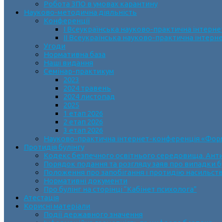
Робота ЗПО в умовах карантину
Науково-методична діяльність
Конференції
І Всеукраїнська науково-практична інтерн
ІІ Всеукраїнська науково-практична інтер
Угоди
Нормативна база
Наші видання
Семінар-практикум
2023
2024 травень
2024 листопад
2025
1 етап 2026
2 етап 2026
3 етап 2026
Науково-практична інтернет-конференція «Формув
Протидія булінгу
Кодекс безпечного освітнього середовища. Анти
Порядок подання та розгляду заяв про випадки б
Положення про запобігання і протидію насильств
Нормативні документи
Про булінг на сторінці “Кабінет психолога”
Атестація
Корисні матеріали
Події державного значення