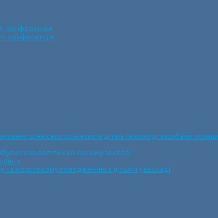
ет-конференція
нет-конференція
ання ціннісних орієнтирів дітей та молоді засобами позашк
булінгова політика в нашому закладі
улінгу
у та жорстокому поводженню з дітьми у закладі