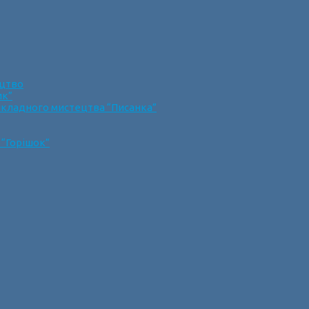
ецтво
ик”
икладного мистецтва “Писанка”
 “Горішок”