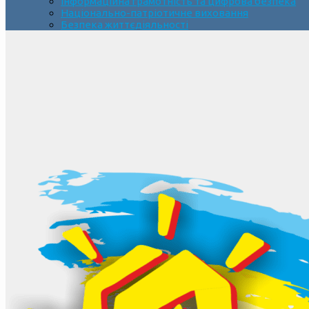
Інформаційна грамотність та цифрова безпека
Національно-патріотичне виховання
Безпека життєдіяльності