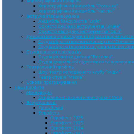
Хореографічний профіль
Хореографічний ансамбль “Росинка”
Хореографічний ансамбль “Час пік”
Інструментальна музика
Ансамбль бандуристів “Орія”
Оркестр духових інструментів “Зміна”
Оркестр народних інструментів “Орія”
Декоративно-прикладне та образотворче мист
Cтудія образотворчого мистецтва “Соняшн
Студія образотворчого та декоративно-пр
Студії раннього розвитку
Студія розвитку дитини “Веселка”
Студія дошкільної підготовки та виховання
Театральний профіль
Шоу-театр молодіжного клубу “Імідж”
Театр-студія “Маска”
Основи програмування
Наші проєкти
Міжнародні
Соціально-психологічний проєкт VeLa
Всеукраїнські
День Землі
Єврофест
Єврофест-2026
Єврофест-2025
Єврофест-2024
Єврофест-2023