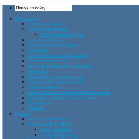
Про заклад
Історія закладу
Структура закладу
Методичний відділ
Статут закладу
Комплексна програма
Програми
Стратегія розвитку закладу
Фінансова звітність
Звіти про діяльність закладу
Закупівлі
Інструкція з діловодства
Кадровий склад закладу
Режим роботи
Матеріально-технічне забезпечення
Правила прийому та поведінки
Контакти
Вакансії
Гуртки
Освітня програма
Вокальний профіль
СВМ “Антарес”
Студія “Вікторія”