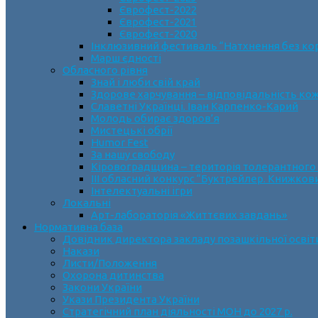
Єврофест-2022
Єврофест-2021
Єврофест-2020
Інклюзивний фестиваль “Натхнення без ко
Марш єдності
Обласного рівня
Знай і люби свій край
Здорове харчування – відповідальність ко
Славетні Українці. Іван Карпенко-Карий
Молодь обирає здоров’я
Мистецькі обрії
Humor Fest
За нашу свободу
Кіровоградщина – територія толерантного
ІII обласний конкурс “Буктрейлер. Книжков
Інтелектуальні ігри
Локальні
Арт-лабораторія «Життєвих завдань»
Нормативна база
Довідник директора закладу позашкільної освіт
Накази
Листи/Положення
Охорона дитинства
Закони України
Укази Президента України
Стратегічний план діяльності МОН до 2027 р.