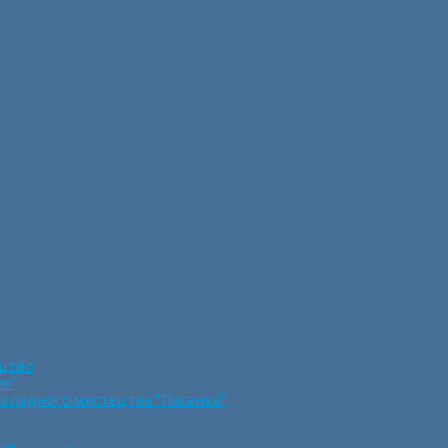
ецтво
ик”
икладного мистецтва “Писанка”