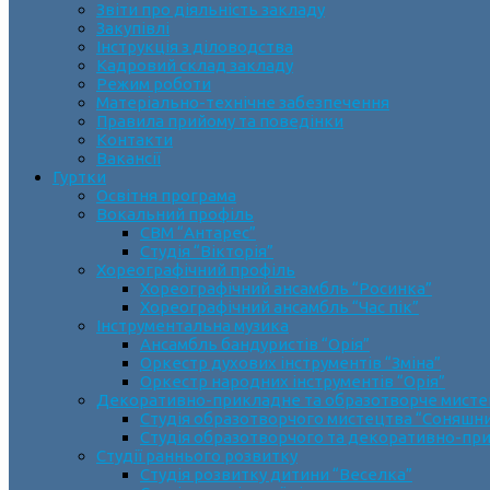
Звіти про діяльність закладу
Закупівлі
Інструкція з діловодства
Кадровий склад закладу
Режим роботи
Матеріально-технічне забезпечення
Правила прийому та поведінки
Контакти
Вакансії
Гуртки
Освітня програма
Вокальний профіль
СВМ “Антарес”
Студія “Вікторія”
Хореографічний профіль
Хореографічний ансамбль “Росинка”
Хореографічний ансамбль “Час пік”
Інструментальна музика
Ансамбль бандуристів “Орія”
Оркестр духових інструментів “Зміна”
Оркестр народних інструментів “Орія”
Декоративно-прикладне та образотворче мист
Cтудія образотворчого мистецтва “Соняшн
Студія образотворчого та декоративно-пр
Студії раннього розвитку
Студія розвитку дитини “Веселка”