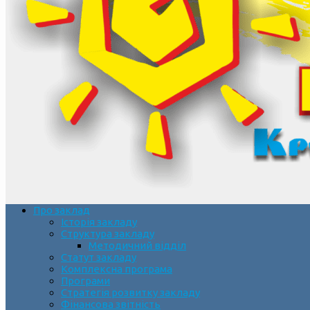
Про заклад
Історія закладу
Структура закладу
Методичний відділ
Статут закладу
Комплексна програма
Програми
Стратегія розвитку закладу
Фінансова звітність