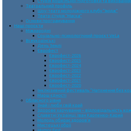
Студія дошкільної підготовки та виховання
Театральний профіль
Шоу-театр молодіжного клубу “Імідж”
Театр-студія “Маска”
Основи програмування
Наші проєкти
Міжнародні
Соціально-психологічний проєкт VeLa
Всеукраїнські
День Землі
Єврофест
Єврофест-2026
Єврофест-2025
Єврофест-2024
Єврофест-2023
Єврофест-2022
Єврофест-2021
Єврофест-2020
Інклюзивний фестиваль “Натхнення без ко
Марш єдності
Обласного рівня
Знай і люби свій край
Здорове харчування – відповідальність ко
Славетні Українці. Іван Карпенко-Карий
Молодь обирає здоров’я
Мистецькі обрії
Humor Fest