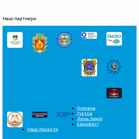
Наші партнери
Головна
Гуртки
День Землі
Єврофест
Наші проєкти