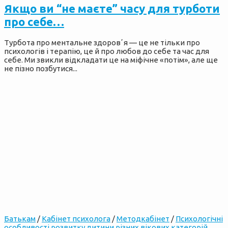
Якщо ви “не маєте” часу для турботи
про себе…
Турбота про ментальне здоровʼя — це не тільки про
психологів і терапію, це й про любов до себе та час для
себе. Ми звикли відкладати це на міфічне «потім», але ще
не пізно позбутися...
Батькам
/
Кабінет психолога
/
Методкабінет
/
Психологічні
особливості розвитку дитини різних вікових категорій