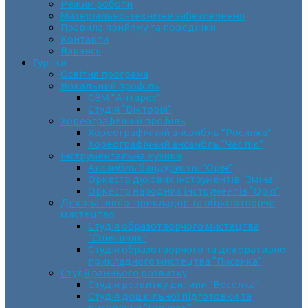
Режим роботи
Матеріально-технічне забезпечення
Правила прийому та поведінки
Контакти
Вакансії
Гуртки
Освітня програма
Вокальний профіль
СВМ “Антарес”
Студія “Вікторія”
Хореографічний профіль
Хореографічний ансамбль “Росинка”
Хореографічний ансамбль “Час пік”
Інструментальна музика
Ансамбль бандуристів “Орія”
Оркестр духових інструментів “Зміна”
Оркестр народних інструментів “Орія”
Декоративно-прикладне та образотворче
мистецтво
Cтудія образотворчого мистецтва
“Соняшник”
Студія образотворчого та декоративно-
прикладного мистецтва “Писанка”
Студії раннього розвитку
Студія розвитку дитини “Веселка”
Студія дошкільної підготовки та
виховання “Горішок”