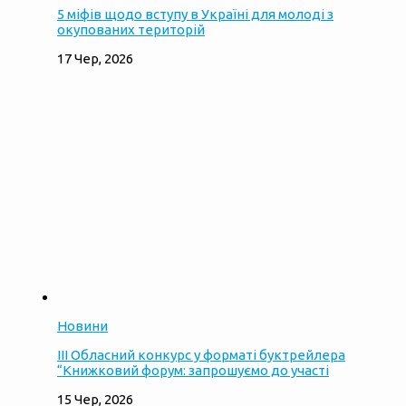
5 міфів щодо вступу в Україні для молоді з
окупованих територій
17 Чер, 2026
Новини
ІІІ Обласний конкурс у форматі буктрейлера
“Книжковий форум: запрошуємо до участі
15 Чер, 2026