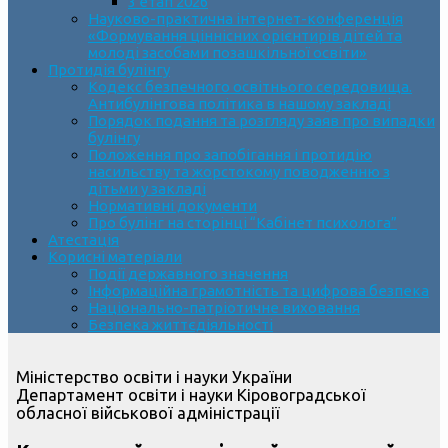
3 етап 2026
Науково-практична інтернет-конференція
«Формування ціннісних орієнтирів дітей та
молоді засобами позашкільної освіти»
Протидія булінгу
Кодекс безпечного освітнього середовища.
Антибулінгова політика в нашому закладі
Порядок подання та розгляду заяв про випадки
булінгу
Положення про запобігання і протидію
насильству та жорстокому поводженню з
дітьми у закладі
Нормативні документи
Про булінг на сторінці “Кабінет психолога”
Атестація
Корисні матеріали
Події державного значення
Інформаційна грамотність та цифрова безпека
Національно-патріотичне виховання
Безпека життєдіяльності
Міністерство освіти і науки України
Департамент освіти і науки Кіровоградської
обласної військової адміністрації