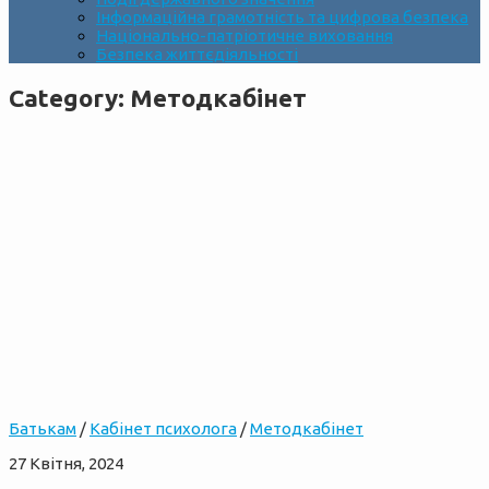
Інформаційна грамотність та цифрова безпека
Національно-патріотичне виховання
Безпека життєдіяльності
Category:
Методкабінет
Батькам
/
Кабінет психолога
/
Методкабінет
27 Квітня, 2024