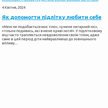
4 Квітня, 2024
Як допомогти підлітку любити себе
«Мені не подобається моє тіло», «у мене негарний ніс»,
«тільки подивись, які в мене криві ноги!». У підлітковому
віці часто трапляється невдоволення своїм тілом, адже
саме в цей період діти найвразливіші до зовнішнього
впливу....