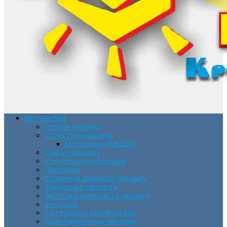
Про заклад
Історія закладу
Структура закладу
Методичний відділ
Статут закладу
Комплексна програма
Програми
Стратегія розвитку закладу
Фінансова звітність
Звіти про діяльність закладу
Закупівлі
Інструкція з діловодства
Кадровий склад закладу