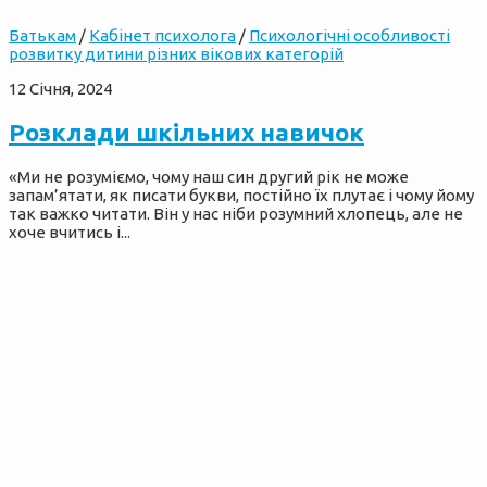
Батькам
/
Кабінет психолога
/
Психологічні особливості
розвитку дитини різних вікових категорій
12 Січня, 2024
Розклади шкільних навичок
«Ми не розуміємо, чому наш син другий рік не може
запам’ятати, як писати букви, постійно їх плутає і чому йому
так важко читати. Він у нас ніби розумний хлопець, але не
хоче вчитись і...