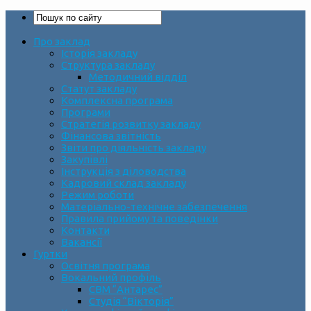
Про заклад
Історія закладу
Структура закладу
Методичний відділ
Статут закладу
Комплексна програма
Програми
Стратегія розвитку закладу
Фінансова звітність
Звіти про діяльність закладу
Закупівлі
Інструкція з діловодства
Кадровий склад закладу
Режим роботи
Матеріально-технічне забезпечення
Правила прийому та поведінки
Контакти
Вакансії
Гуртки
Освітня програма
Вокальний профіль
СВМ “Антарес”
Студія “Вікторія”