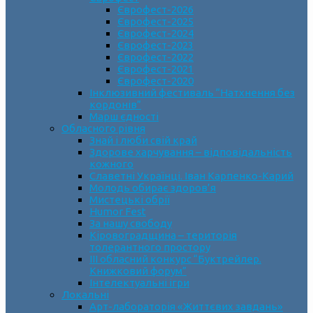
Єврофест-2026
Єврофест-2025
Єврофест-2024
Єврофест-2023
Єврофест-2022
Єврофест-2021
Єврофест-2020
Інклюзивний фестиваль “Натхнення без
кордонів”
Марш єдності
Обласного рівня
Знай і люби свій край
Здорове харчування – відповідальність
кожного
Славетні Українці. Іван Карпенко-Карий
Молодь обирає здоров’я
Мистецькі обрії
Humor Fest
За нашу свободу
Кіровоградщина – територія
толерантного простору
ІII обласний конкурс “Буктрейлер.
Книжковий форум”
Інтелектуальні ігри
Локальні
Арт-лабораторія «Життєвих завдань»