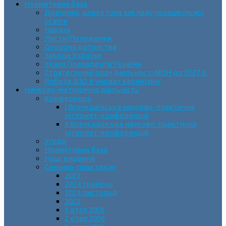
Нормативна база
Довідник директора закладу позашкільної
освіти
Накази
Листи/Положення
Охорона дитинства
Закони України
Укази Президента України
Стратегічний план діяльності МОН до 2027 р.
Робота ЗПО в умовах карантину
Науково-методична діяльність
Конференції
І Всеукраїнська науково-практична
інтернет-конференція
ІІ Всеукраїнська науково-практична
інтернет-конференція
Угоди
Нормативна база
Наші видання
Семінар-практикум
2023
2024 травень
2024 листопад
2025
1 етап 2026
2 етап 2026