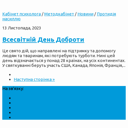
Кабінет психолога
/
Методкабінет
/
Новини
/
Протидія
насиллю
13 Листопада, 2023
Всесвітній День Доброти
Це свято дій, що направлені на підтримку та допомогу
людям та тваринам, які потребують турботи. Нині цей
день відзначається у понад 28 країнах, на усіх континентах.
У святкуванні беруть участь США, Канада, Японія, Франція,...
Наступна сторінка »
На зв'язку: