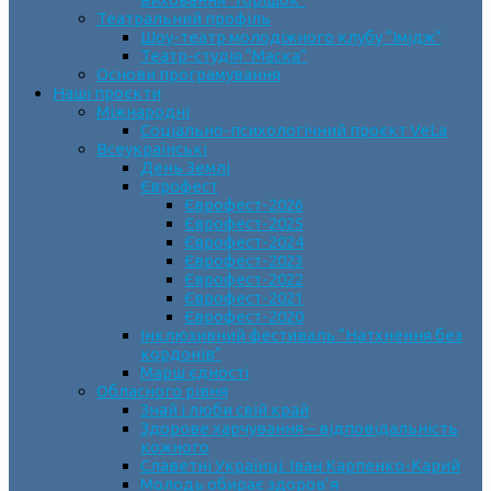
Театральний профіль
Шоу-театр молодіжного клубу “Імідж”
Театр-студія “Маска”
Основи програмування
Наші проєкти
Міжнародні
Соціально-психологічний проєкт VeLa
Всеукраїнські
День Землі
Єврофест
Єврофест-2026
Єврофест-2025
Єврофест-2024
Єврофест-2023
Єврофест-2022
Єврофест-2021
Єврофест-2020
Інклюзивний фестиваль “Натхнення без
кордонів”
Марш єдності
Обласного рівня
Знай і люби свій край
Здорове харчування – відповідальність
кожного
Славетні Українці. Іван Карпенко-Карий
Молодь обирає здоров’я