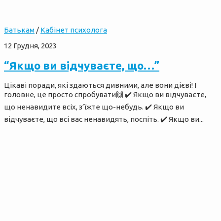
Батькам
/
Кабінет психолога
12 Грудня, 2023
“Якщо ви відчуваєте, що…”
Цікаві поради, які здаються дивними, але вони дієві! І
головне, це просто спробувати🙌 ✔️ Якщо ви відчуваєте,
що ненавидите всіх, з’їжте що-небудь. ✔️ Якщо ви
відчуваєте, що всі вас ненавидять, поспіть. ✔️ Якщо ви...