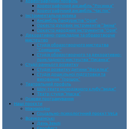
Хореографічний профіль
Хореографічний ансамбль “Росинка”
Хореографічний ансамбль “Час пік”
Інструментальна музика
Ансамбль бандуристів “Орія”
Оркестр духових інструментів “Зміна”
Оркестр народних інструментів “Орія”
Декоративно-прикладне та образотворче
мистецтво
Cтудія образотворчого мистецтва
“Соняшник”
Студія образотворчого та декоративно-
прикладного мистецтва “Писанка”
Студії раннього розвитку
Студія розвитку дитини “Веселка”
Студія дошкільної підготовки та
виховання “Горішок”
Театральний профіль
Шоу-театр молодіжного клубу “Імідж”
Театр-студія “Маска”
Основи програмування
Наші проєкти
Міжнародні
Соціально-психологічний проєкт VeLa
Всеукраїнські
День Землі
Єврофест