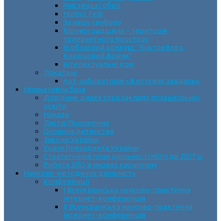
Мистецькі обрії
Humor Fest
За нашу свободу
Кіровоградщина – територія
толерантного простору
ІII обласний конкурс “Буктрейлер.
Книжковий форум”
Інтелектуальні ігри
Локальні
Арт-лабораторія «Життєвих завдань»
Нормативна база
Довідник директора закладу позашкільної
освіти
Накази
Листи/Положення
Охорона дитинства
Закони України
Укази Президента України
Стратегічний план діяльності МОН до 2027 р.
Робота ЗПО в умовах карантину
Науково-методична діяльність
Конференції
І Всеукраїнська науково-практична
інтернет-конференція
ІІ Всеукраїнська науково-практична
інтернет-конференція