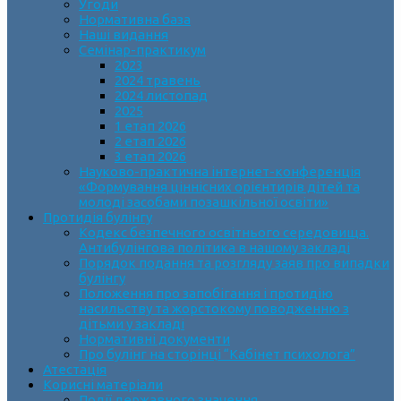
Угоди
Нормативна база
Наші видання
Семінар-практикум
2023
2024 травень
2024 листопад
2025
1 етап 2026
2 етап 2026
3 етап 2026
Науково-практична інтернет-конференція
«Формування ціннісних орієнтирів дітей та
молоді засобами позашкільної освіти»
Протидія булінгу
Кодекс безпечного освітнього середовища.
Антибулінгова політика в нашому закладі
Порядок подання та розгляду заяв про випадки
булінгу
Положення про запобігання і протидію
насильству та жорстокому поводженню з
дітьми у закладі
Нормативні документи
Про булінг на сторінці “Кабінет психолога”
Атестація
Корисні матеріали
Події державного значення