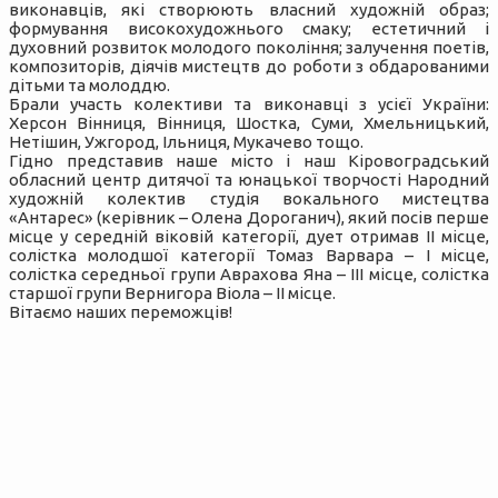
виконавців, які створюють власний художній образ;
формування високохудожнього смаку; естетичний і
духовний розвиток молодого покоління; залучення поетів,
композиторів, діячів мистецтв до роботи з обдарованими
дітьми та молоддю.
Брали участь колективи та виконавці з усієї України:
Херсон Вінниця, Вінниця, Шостка, Суми, Хмельницький,
Нетішин, Ужгород, Ільниця, Мукачево тощо.
Гідно представив наше місто і наш Кіровоградський
обласний центр дитячої та юнацької творчості Народний
художній колектив студія вокального мистецтва
«Антарес» (керівник – Олена Дороганич), який посів перше
місце у середній віковій категорії, дует отримав ІІ місце,
солістка молодшої категорії Томаз Варвара – І місце,
солістка середньої групи Аврахова Яна – ІІІ місце, солістка
старшої групи Вернигора Віола – ІІ місце.
Вітаємо наших переможців!