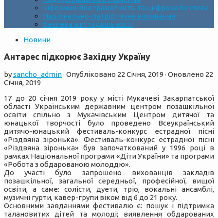
Інформаційна грамотність та цифрова безпека
Національно-патріотичне виховання
Безпека життєдіяльності
Новини
Антарес підкорює Західну Україну
by
sancho_admin
· Опубліковано
22 Січня, 2019
· Оновлено
22
Січня, 2019
17 до 20 січня 2019 року у місті Мукачеві Закарпатської
області Українським державним центром позашкільної
освіти спільно з Мукачівським Центром дитячої та
юнацької творчості було проведено Всеукраїнський
дитячо-юнацький фестиваль-конкурс естрадної пісні
«Різдвяна зіронька». Фестиваль-конкурс естрадної пісні
«Різдвяна зіронька» був започаткований у 1996 році в
рамках Національної програми «Діти України» та програми
«Робота з обдарованою молоддю».
До участі було запрошено вихованців закладів
позашкільної, загальної середньої, професійної, вищої
освіти, а саме: солісти, дуети, тріо, вокальні ансамблі,
музичні гурти, кавер-групи віком від 6 до 21 року.
Основними завданнями фестивалю є: пошук і підтримка
талановитих дітей та молоді; виявлення обдарованих