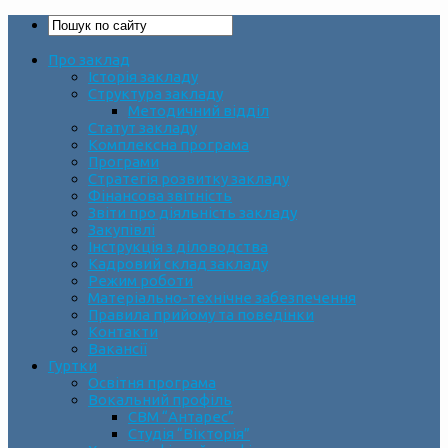
Про заклад
Історія закладу
Структура закладу
Методичний відділ
Статут закладу
Комплексна програма
Програми
Стратегія розвитку закладу
Фінансова звітність
Звіти про діяльність закладу
Закупівлі
Інструкція з діловодства
Кадровий склад закладу
Режим роботи
Матеріально-технічне забезпечення
Правила прийому та поведінки
Контакти
Вакансії
Гуртки
Освітня програма
Вокальний профіль
СВМ “Антарес”
Студія “Вікторія”