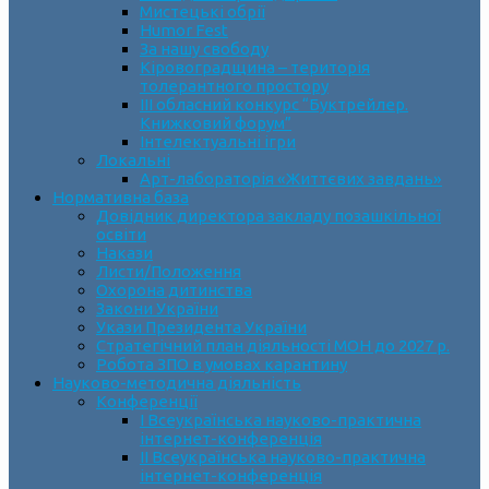
Мистецькі обрії
Humor Fest
За нашу свободу
Кіровоградщина – територія
толерантного простору
ІII обласний конкурс “Буктрейлер.
Книжковий форум”
Інтелектуальні ігри
Локальні
Арт-лабораторія «Життєвих завдань»
Нормативна база
Довідник директора закладу позашкільної
освіти
Накази
Листи/Положення
Охорона дитинства
Закони України
Укази Президента України
Стратегічний план діяльності МОН до 2027 р.
Робота ЗПО в умовах карантину
Науково-методична діяльність
Конференції
І Всеукраїнська науково-практична
інтернет-конференція
ІІ Всеукраїнська науково-практична
інтернет-конференція