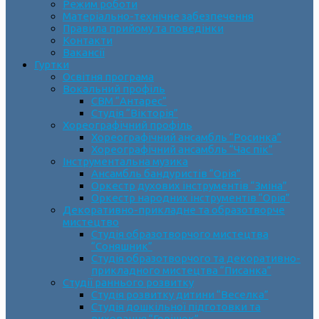
Режим роботи
Матеріально-технічне забезпечення
Правила прийому та поведінки
Контакти
Вакансії
Гуртки
Освітня програма
Вокальний профіль
СВМ “Антарес”
Студія “Вікторія”
Хореографічний профіль
Хореографічний ансамбль “Росинка”
Хореографічний ансамбль “Час пік”
Інструментальна музика
Ансамбль бандуристів “Орія”
Оркестр духових інструментів “Зміна”
Оркестр народних інструментів “Орія”
Декоративно-прикладне та образотворче
мистецтво
Cтудія образотворчого мистецтва
“Соняшник”
Студія образотворчого та декоративно-
прикладного мистецтва “Писанка”
Студії раннього розвитку
Студія розвитку дитини “Веселка”
Студія дошкільної підготовки та
виховання “Горішок”