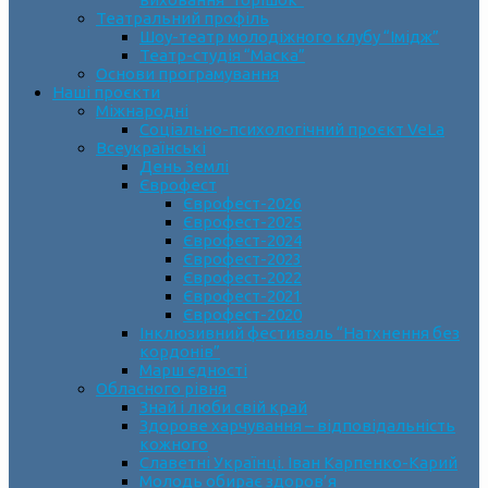
Театральний профіль
Шоу-театр молодіжного клубу “Імідж”
Театр-студія “Маска”
Основи програмування
Наші проєкти
Міжнародні
Соціально-психологічний проєкт VeLa
Всеукраїнські
День Землі
Єврофест
Єврофест-2026
Єврофест-2025
Єврофест-2024
Єврофест-2023
Єврофест-2022
Єврофест-2021
Єврофест-2020
Інклюзивний фестиваль “Натхнення без
кордонів”
Марш єдності
Обласного рівня
Знай і люби свій край
Здорове харчування – відповідальність
кожного
Славетні Українці. Іван Карпенко-Карий
Молодь обирає здоров’я