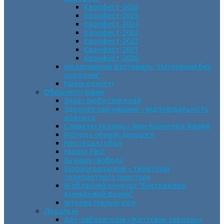
Єврофест-2026
Єврофест-2025
Єврофест-2024
Єврофест-2023
Єврофест-2022
Єврофест-2021
Єврофест-2020
Інклюзивний фестиваль “Натхнення без
кордонів”
Марш єдності
Обласного рівня
Знай і люби свій край
Здорове харчування – відповідальність
кожного
Славетні Українці. Іван Карпенко-Карий
Молодь обирає здоров’я
Мистецькі обрії
Humor Fest
За нашу свободу
Кіровоградщина – територія
толерантного простору
ІII обласний конкурс “Буктрейлер.
Книжковий форум”
Інтелектуальні ігри
Локальні
Арт-лабораторія «Життєвих завдань»