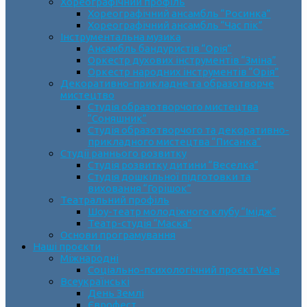
Хореографічний профіль
Хореографічний ансамбль “Росинка”
Хореографічний ансамбль “Час пік”
Інструментальна музика
Ансамбль бандуристів “Орія”
Оркестр духових інструментів “Зміна”
Оркестр народних інструментів “Орія”
Декоративно-прикладне та образотворче
мистецтво
Cтудія образотворчого мистецтва
“Соняшник”
Студія образотворчого та декоративно-
прикладного мистецтва “Писанка”
Студії раннього розвитку
Студія розвитку дитини “Веселка”
Студія дошкільної підготовки та
виховання “Горішок”
Театральний профіль
Шоу-театр молодіжного клубу “Імідж”
Театр-студія “Маска”
Основи програмування
Наші проєкти
Міжнародні
Соціально-психологічний проєкт VeLa
Всеукраїнські
День Землі
Єврофест