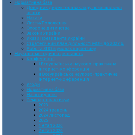
Нормативна база
Довідник директора закладу позашкільної
освіти
Накази
Листи/Положення
Охорона дитинства
Закони України
Укази Президента України
Стратегічний план діяльності МОН до 2027 р.
Робота ЗПО в умовах карантину
Науково-методична діяльність
Конференції
І Всеукраїнська науково-практична
інтернет-конференція
ІІ Всеукраїнська науково-практична
інтернет-конференція
Угоди
Нормативна база
Наші видання
Семінар-практикум
2023
2024 травень
2024 листопад
2025
1 етап 2026
2 етап 2026