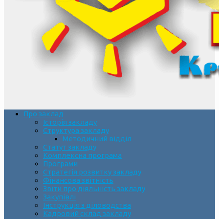
Про заклад
Історія закладу
Структура закладу
Методичний відділ
Статут закладу
Комплексна програма
Програми
Стратегія розвитку закладу
Фінансова звітність
Звіти про діяльність закладу
Закупівлі
Інструкція з діловодства
Кадровий склад закладу