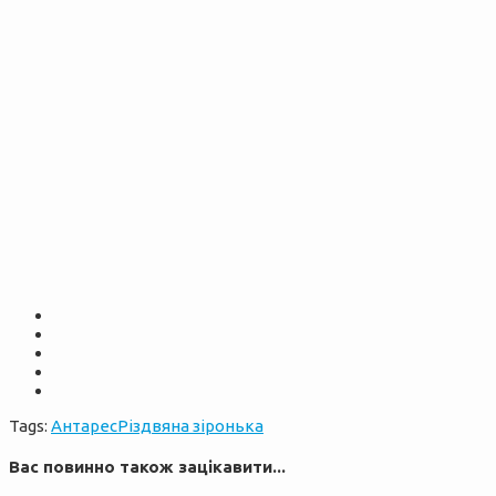
Tags:
Антарес
Різдвяна зіронька
Вас повинно також зацікавити...