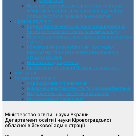
3 етап 2026
Науково-практична інтернет-конференція
«Формування ціннісних орієнтирів дітей та
молоді засобами позашкільної освіти»
Протидія булінгу
Кодекс безпечного освітнього середовища.
Антибулінгова політика в нашому закладі
Порядок подання та розгляду заяв про випадки
булінгу
Положення про запобігання і протидію
насильству та жорстокому поводженню з
дітьми у закладі
Нормативні документи
Про булінг на сторінці “Кабінет психолога”
Атестація
Корисні матеріали
Події державного значення
Інформаційна грамотність та цифрова безпека
Національно-патріотичне виховання
Безпека життєдіяльності
Міністерство освіти і науки України
Департамент освіти і науки Кіровоградської
обласної військової адміністрації