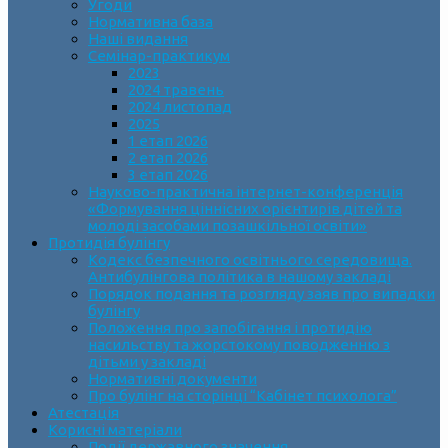
Угоди
Нормативна база
Наші видання
Семінар-практикум
2023
2024 травень
2024 листопад
2025
1 етап 2026
2 етап 2026
3 етап 2026
Науково-практична інтернет-конференція
«Формування ціннісних орієнтирів дітей та
молоді засобами позашкільної освіти»
Протидія булінгу
Кодекс безпечного освітнього середовища.
Антибулінгова політика в нашому закладі
Порядок подання та розгляду заяв про випадки
булінгу
Положення про запобігання і протидію
насильству та жорстокому поводженню з
дітьми у закладі
Нормативні документи
Про булінг на сторінці “Кабінет психолога”
Атестація
Корисні матеріали
Події державного значення