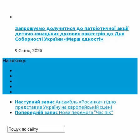
Запрошуємо долучитися до патріотичної акції
дитячо-юнацьких духових оркестрів до Дня
Соборності України «Марш єдності»
9 Січня, 2026
На зв'язку:
Наступний запис
Ансамбль «Росинка» гідно
представив Україну на європейській сцені
Попередній запис
Нова перемога “Час пік”