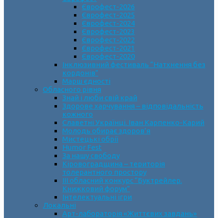
Єврофест-2026
Єврофест-2025
Єврофест-2024
Єврофест-2023
Єврофест-2022
Єврофест-2021
Єврофест-2020
Інклюзивний фестиваль “Натхнення без
кордонів”
Марш єдності
Обласного рівня
Знай і люби свій край
Здорове харчування – відповідальність
кожного
Славетні Українці. Іван Карпенко-Карий
Молодь обирає здоров’я
Мистецькі обрії
Humor Fest
За нашу свободу
Кіровоградщина – територія
толерантного простору
ІII обласний конкурс “Буктрейлер.
Книжковий форум”
Інтелектуальні ігри
Локальні
Арт-лабораторія «Життєвих завдань»