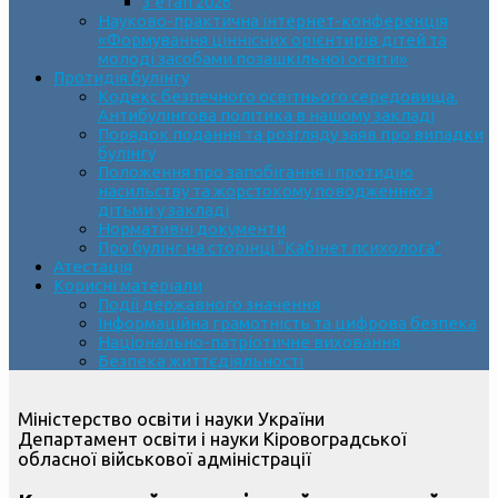
3 етап 2026
Науково-практична інтернет-конференція
«Формування ціннісних орієнтирів дітей та
молоді засобами позашкільної освіти»
Протидія булінгу
Кодекс безпечного освітнього середовища.
Антибулінгова політика в нашому закладі
Порядок подання та розгляду заяв про випадки
булінгу
Положення про запобігання і протидію
насильству та жорстокому поводженню з
дітьми у закладі
Нормативні документи
Про булінг на сторінці “Кабінет психолога”
Атестація
Корисні матеріали
Події державного значення
Інформаційна грамотність та цифрова безпека
Національно-патріотичне виховання
Безпека життєдіяльності
Міністерство освіти і науки України
Департамент освіти і науки Кіровоградської
обласної військової адміністрації