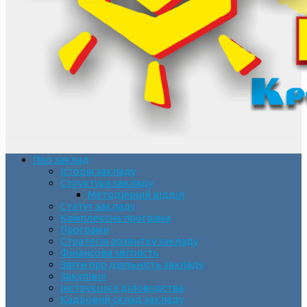
Про заклад
Історія закладу
Структура закладу
Методичний відділ
Статут закладу
Комплексна програма
Програми
Стратегія розвитку закладу
Фінансова звітність
Звіти про діяльність закладу
Закупівлі
Інструкція з діловодства
Кадровий склад закладу