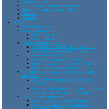
Режим роботи
Матеріально-технічне забезпечення
Правила прийому та поведінки
Контакти
Вакансії
Гуртки
Освітня програма
Вокальний профіль
СВМ “Антарес”
Студія “Вікторія”
Хореографічний профіль
Хореографічний ансамбль “Росинка”
Хореографічний ансамбль “Час пік”
Інструментальна музика
Ансамбль бандуристів “Орія”
Оркестр духових інструментів “Зміна”
Оркестр народних інструментів “Орія”
Декоративно-прикладне та образотворче
мистецтво
Cтудія образотворчого мистецтва
“Соняшник”
Студія образотворчого та декоративно-
прикладного мистецтва “Писанка”
Студії раннього розвитку
Студія розвитку дитини “Веселка”
Студія дошкільної підготовки та
виховання “Горішок”