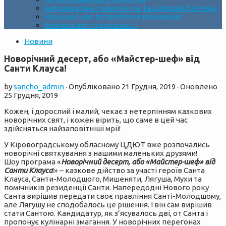
Інформаційна грамотність та цифрова безпека
Національно-патріотичне виховання
Безпека життєдіяльності
Новини
Новорічний десерт, або «Майстер-шеф» від
Санти Клауса!
by
sancho_admin
· Опубліковано
21 Грудня, 2019
· Оновлено
25 Грудня, 2019
Кожен, і дорослий і малий, чекає з нетерпінням казкових
новорічних свят, і кожен вірить, що саме в цей час
здійсняться найзаповітніші мрії!
У Кіровоградському обласному ЦДЮТ вже розпочались
новорічні святкування з нашими маленьких друзями!
Шоу програма «
Новорічний десерт, або «Майстер-шеф» від
Санти Клауса
!» – казкове дійство за участі героїв Санта
Клауса, Санти-Молодшого, Мишеняти, Лягуша, Мухи та
помічників резиденції Санти. Напередодні Нового року
Санта вирішив передати своє правління Санті-Молодшому,
але Лягушу не сподобалось це рішення. І він сам вирішив
стати Сантою. Кандидатур, як з’ясувалось дві, от Санта і
пропонує кулінарні змагання. У новорічних перегонах