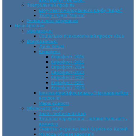
Театральний профіль
Шоу-театр молодіжного клубу “Імідж”
Театр-студія “Маска”
Основи програмування
Наші проєкти
Міжнародні
Соціально-психологічний проєкт VeLa
Всеукраїнські
День Землі
Єврофест
Єврофест-2026
Єврофест-2025
Єврофест-2024
Єврофест-2023
Єврофест-2022
Єврофест-2021
Єврофест-2020
Інклюзивний фестиваль “Натхнення без
кордонів”
Марш єдності
Обласного рівня
Знай і люби свій край
Здорове харчування – відповідальність
кожного
Славетні Українці. Іван Карпенко-Карий
Молодь обирає здоров’я