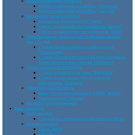
Хореографічний профіль
Хореографічний ансамбль “Росинка”
Хореографічний ансамбль “Час пік”
Інструментальна музика
Ансамбль бандуристів “Орія”
Оркестр духових інструментів “Зміна”
Оркестр народних інструментів “Орія”
Декоративно-прикладне та образотворче
мистецтво
Cтудія образотворчого мистецтва
“Соняшник”
Студія образотворчого та декоративно-
прикладного мистецтва “Писанка”
Студії раннього розвитку
Студія розвитку дитини “Веселка”
Студія дошкільної підготовки та
виховання “Горішок”
Театральний профіль
Шоу-театр молодіжного клубу “Імідж”
Театр-студія “Маска”
Основи програмування
Наші проєкти
Міжнародні
Соціально-психологічний проєкт VeLa
Всеукраїнські
День Землі
Єврофест