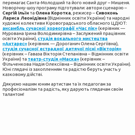
перемагає Санта-Молодший та його новий друг – Мишеня.
Новорічну-шоу програму підготували: автори сценарію –
Сергій Ільїн
та
Олена Коротка
, режисер –
Сивоконь
Лариса Леонідівна
(Відмінник освіти України) та народні
художні колективи Кіровоградського обласного ЦДЮТ:
ансамбль сучасної хореографії «Час пік»
(керівник —
Мурована Ірина Володимирівна – Заслужений працівник
освіти України),
студія вокального мистецтва
«Антарес»
(керівник — Дороганич Олена Сергіївна),
студія сучасної естрадної дитячої пісні «Вікторія»
(керівник – Гаваза Вікторія Степанівна – Відмінник освіти
України) та
театр-студія «Маска»
(керівник –
Фільченкова Надія Олексіївна – Відмінник освіти України).
Юні глядачі із захопленням та радістю беруть участь у
казковому дійстві.
Дякуємо нашим юним артистам та їх педагогам за
професіоналізм та радість, яку дарують глядачам своїм
талантом!