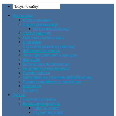
Про заклад
Історія закладу
Структура закладу
Методичний відділ
Статут закладу
Комплексна програма
Програми
Стратегія розвитку закладу
Фінансова звітність
Звіти про діяльність закладу
Закупівлі
Інструкція з діловодства
Кадровий склад закладу
Режим роботи
Матеріально-технічне забезпечення
Правила прийому та поведінки
Контакти
Вакансії
Гуртки
Освітня програма
Вокальний профіль
СВМ “Антарес”
Студія “Вікторія”