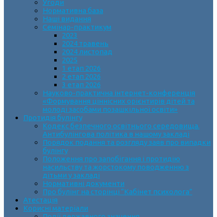
Угоди
Нормативна база
Наші видання
Семінар-практикум
2023
2024 травень
2024 листопад
2025
1 етап 2026
2 етап 2026
3 етап 2026
Науково-практична інтернет-конференція
«Формування ціннісних орієнтирів дітей та
молоді засобами позашкільної освіти»
Протидія булінгу
Кодекс безпечного освітнього середовища.
Антибулінгова політика в нашому закладі
Порядок подання та розгляду заяв про випадки
булінгу
Положення про запобігання і протидію
насильству та жорстокому поводженню з
дітьми у закладі
Нормативні документи
Про булінг на сторінці “Кабінет психолога”
Атестація
Корисні матеріали
Події державного значення