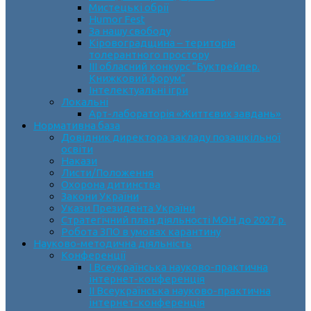
Мистецькі обрії
Humor Fest
За нашу свободу
Кіровоградщина – територія
толерантного простору
ІII обласний конкурс “Буктрейлер.
Книжковий форум”
Інтелектуальні ігри
Локальні
Арт-лабораторія «Життєвих завдань»
Нормативна база
Довідник директора закладу позашкільної
освіти
Накази
Листи/Положення
Охорона дитинства
Закони України
Укази Президента України
Стратегічний план діяльності МОН до 2027 р.
Робота ЗПО в умовах карантину
Науково-методична діяльність
Конференції
І Всеукраїнська науково-практична
інтернет-конференція
ІІ Всеукраїнська науково-практична
інтернет-конференція