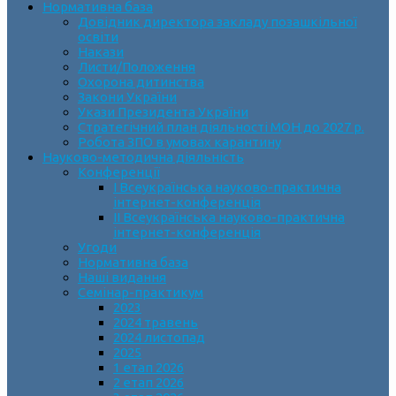
Нормативна база
Довідник директора закладу позашкільної
освіти
Накази
Листи/Положення
Охорона дитинства
Закони України
Укази Президента України
Стратегічний план діяльності МОН до 2027 р.
Робота ЗПО в умовах карантину
Науково-методична діяльність
Конференції
І Всеукраїнська науково-практична
інтернет-конференція
ІІ Всеукраїнська науково-практична
інтернет-конференція
Угоди
Нормативна база
Наші видання
Семінар-практикум
2023
2024 травень
2024 листопад
2025
1 етап 2026
2 етап 2026