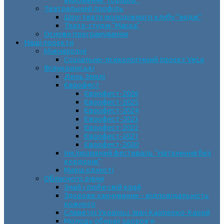
Театральний профіль
Шоу-театр молодіжного клубу “Імідж”
Театр-студія “Маска”
Основи програмування
Наші проєкти
Міжнародні
Соціально-психологічний проєкт VeLa
Всеукраїнські
День Землі
Єврофест
Єврофест-2026
Єврофест-2025
Єврофест-2024
Єврофест-2023
Єврофест-2022
Єврофест-2021
Єврофест-2020
Інклюзивний фестиваль “Натхнення без
кордонів”
Марш єдності
Обласного рівня
Знай і люби свій край
Здорове харчування – відповідальність
кожного
Славетні Українці. Іван Карпенко-Карий
Молодь обирає здоров’я