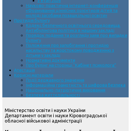
3 етап 2026
Науково-практична інтернет-конференція
«Формування ціннісних орієнтирів дітей та
молоді засобами позашкільної освіти»
Протидія булінгу
Кодекс безпечного освітнього середовища.
Антибулінгова політика в нашому закладі
Порядок подання та розгляду заяв про випадки
булінгу
Положення про запобігання і протидію
насильству та жорстокому поводженню з
дітьми у закладі
Нормативні документи
Про булінг на сторінці “Кабінет психолога”
Атестація
Корисні матеріали
Події державного значення
Інформаційна грамотність та цифрова безпека
Національно-патріотичне виховання
Безпека життєдіяльності
Міністерство освіти і науки України
Департамент освіти і науки Кіровоградської
обласної військової адміністрації