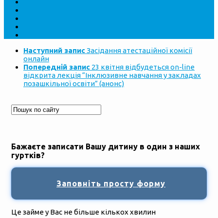
Наступний запис
Засідання атестаційної комісії
онлайн
Попередній запис
23 квітня відбудеться on-line
відкрита лекція “Інклюзивне навчання у закладах
позашкільної освіти” (анонс)
Бажаєте записати Вашу дитину в один з наших
гуртків?
Заповніть просту форму
Це займе у Вас не більше кількох хвилин