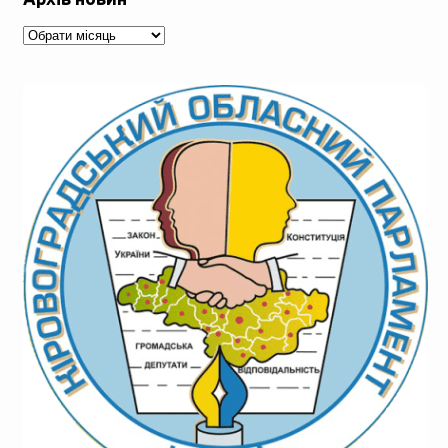
Архів
новин