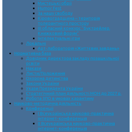
Мистецькі обрії
Humor Fest
За нашу свободу
Кіровоградщина – територія
толерантного простору
ІII обласний конкурс “Буктрейлер.
Книжковий форум”
Інтелектуальні ігри
Локальні
Арт-лабораторія «Життєвих завдань»
Нормативна база
Довідник директора закладу позашкільної
освіти
Накази
Листи/Положення
Охорона дитинства
Закони України
Укази Президента України
Стратегічний план діяльності МОН до 2027 р.
Робота ЗПО в умовах карантину
Науково-методична діяльність
Конференції
І Всеукраїнська науково-практична
інтернет-конференція
ІІ Всеукраїнська науково-практична
інтернет-конференція