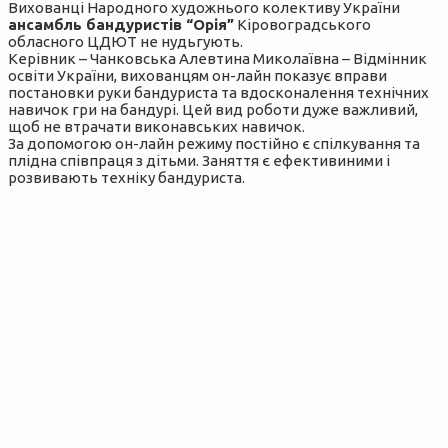
Вихованці Народного художнього колективу України
ансамбль бандуристів “Орія”
Кіровоградського
обласного ЦДЮТ не нудьгують.
Керівник – Чанковська Алевтина Миколаївна – Відмінник
освіти України, вихованцям он-лайн показує вправи
постановки руки бандуриста та вдосконалення технічних
навичок гри на бандурі. Цей вид роботи дуже важливий,
щоб не втрачати виконавських навичок.
За допомогою он-лайн режиму постійно є спілкування та
плідна співпраця з дітьми. Заняття є ефективиними і
розвивають техніку бандуриста.