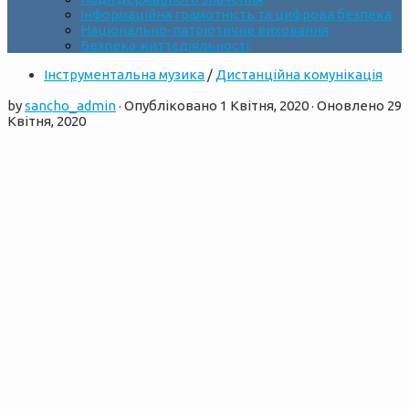
Інформаційна грамотність та цифрова безпека
Національно-патріотичне виховання
Безпека життєдіяльності
Інструментальна музика
/
Дистанційна комунікація
by
sancho_admin
· Опубліковано
1 Квітня, 2020
· Оновлено
29
Квітня, 2020