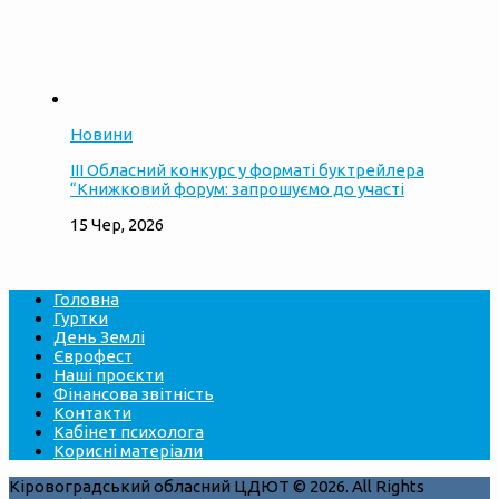
Новини
ІІІ Обласний конкурс у форматі буктрейлера
“Книжковий форум: запрошуємо до участі
15 Чер, 2026
Головна
Гуртки
День Землі
Єврофест
Наші проєкти
Фінансова звітність
Контакти
Кабінет психолога
Корисні матеріали
Кіровоградський обласний ЦДЮТ © 2026. All Rights