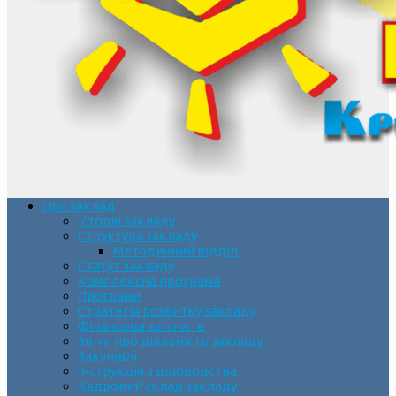
Про заклад
Історія закладу
Структура закладу
Методичний відділ
Статут закладу
Комплексна програма
Програми
Стратегія розвитку закладу
Фінансова звітність
Звіти про діяльність закладу
Закупівлі
Інструкція з діловодства
Кадровий склад закладу