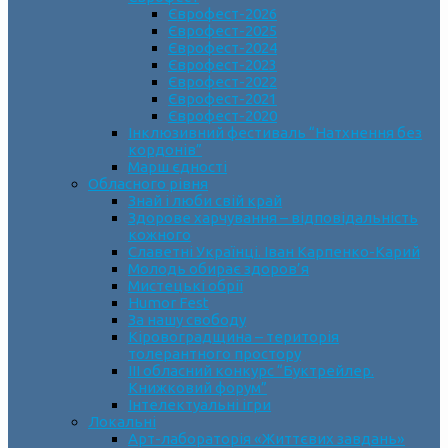
Єврофест-2026
Єврофест-2025
Єврофест-2024
Єврофест-2023
Єврофест-2022
Єврофест-2021
Єврофест-2020
Інклюзивний фестиваль “Натхнення без
кордонів”
Марш єдності
Обласного рівня
Знай і люби свій край
Здорове харчування – відповідальність
кожного
Славетні Українці. Іван Карпенко-Карий
Молодь обирає здоров’я
Мистецькі обрії
Humor Fest
За нашу свободу
Кіровоградщина – територія
толерантного простору
ІII обласний конкурс “Буктрейлер.
Книжковий форум”
Інтелектуальні ігри
Локальні
Арт-лабораторія «Життєвих завдань»