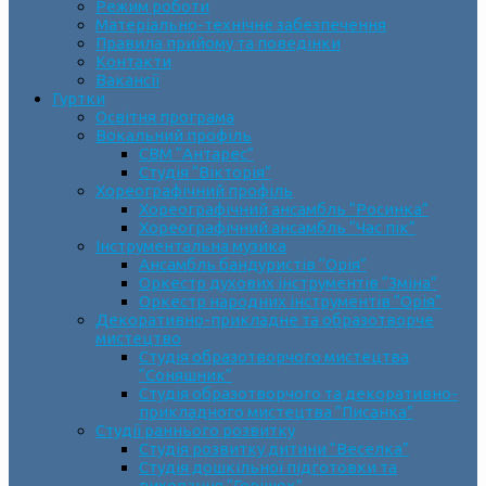
Режим роботи
Матеріально-технічне забезпечення
Правила прийому та поведінки
Контакти
Вакансії
Гуртки
Освітня програма
Вокальний профіль
СВМ “Антарес”
Студія “Вікторія”
Хореографічний профіль
Хореографічний ансамбль “Росинка”
Хореографічний ансамбль “Час пік”
Інструментальна музика
Ансамбль бандуристів “Орія”
Оркестр духових інструментів “Зміна”
Оркестр народних інструментів “Орія”
Декоративно-прикладне та образотворче
мистецтво
Cтудія образотворчого мистецтва
“Соняшник”
Студія образотворчого та декоративно-
прикладного мистецтва “Писанка”
Студії раннього розвитку
Студія розвитку дитини “Веселка”
Студія дошкільної підготовки та
виховання “Горішок”