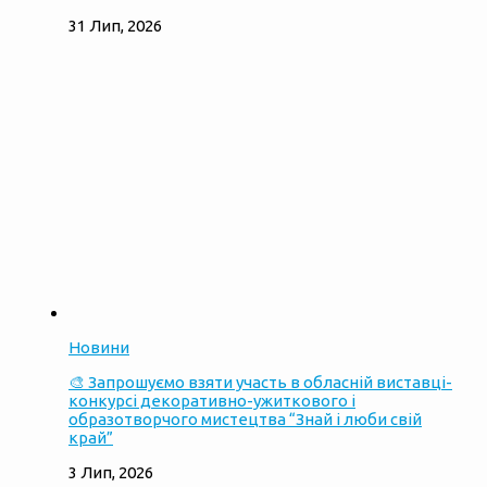
31 Лип, 2026
Новини
🎨 Запрошуємо взяти участь в обласній виставці-
конкурсі декоративно-ужиткового і
образотворчого мистецтва “Знай і люби свій
край”
3 Лип, 2026