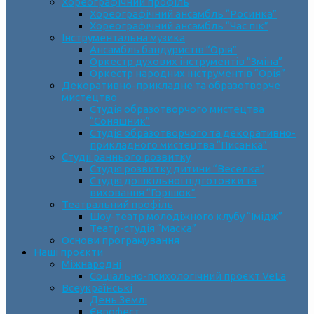
Хореографічний профіль
Хореографічний ансамбль “Росинка”
Хореографічний ансамбль “Час пік”
Інструментальна музика
Ансамбль бандуристів “Орія”
Оркестр духових інструментів “Зміна”
Оркестр народних інструментів “Орія”
Декоративно-прикладне та образотворче
мистецтво
Cтудія образотворчого мистецтва
“Соняшник”
Студія образотворчого та декоративно-
прикладного мистецтва “Писанка”
Студії раннього розвитку
Студія розвитку дитини “Веселка”
Студія дошкільної підготовки та
виховання “Горішок”
Театральний профіль
Шоу-театр молодіжного клубу “Імідж”
Театр-студія “Маска”
Основи програмування
Наші проєкти
Міжнародні
Соціально-психологічний проєкт VeLa
Всеукраїнські
День Землі
Єврофест