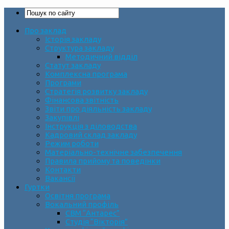
Про заклад
Історія закладу
Структура закладу
Методичний відділ
Статут закладу
Комплексна програма
Програми
Стратегія розвитку закладу
Фінансова звітність
Звіти про діяльність закладу
Закупівлі
Інструкція з діловодства
Кадровий склад закладу
Режим роботи
Матеріально-технічне забезпечення
Правила прийому та поведінки
Контакти
Вакансії
Гуртки
Освітня програма
Вокальний профіль
СВМ “Антарес”
Студія “Вікторія”