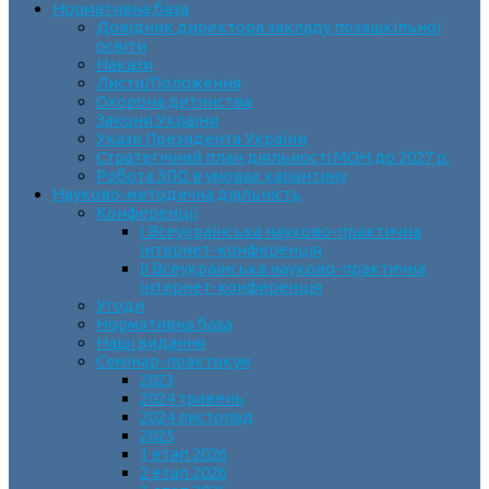
Нормативна база
Довідник директора закладу позашкільної
освіти
Накази
Листи/Положення
Охорона дитинства
Закони України
Укази Президента України
Стратегічний план діяльності МОН до 2027 р.
Робота ЗПО в умовах карантину
Науково-методична діяльність
Конференції
І Всеукраїнська науково-практична
інтернет-конференція
ІІ Всеукраїнська науково-практична
інтернет-конференція
Угоди
Нормативна база
Наші видання
Семінар-практикум
2023
2024 травень
2024 листопад
2025
1 етап 2026
2 етап 2026