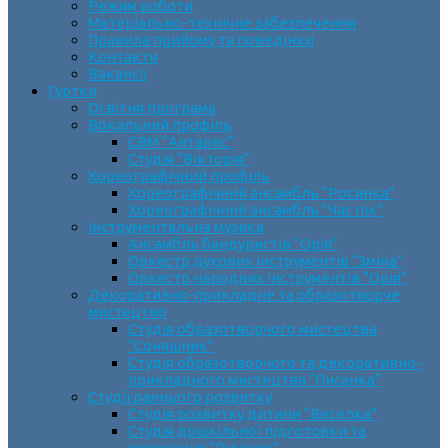
Режим роботи
Матеріально-технічне забезпечення
Правила прийому та поведінки
Контакти
Вакансії
Гуртки
Освітня програма
Вокальний профіль
СВМ “Антарес”
Студія “Вікторія”
Хореографічний профіль
Хореографічний ансамбль “Росинка”
Хореографічний ансамбль “Час пік”
Інструментальна музика
Ансамбль бандуристів “Орія”
Оркестр духових інструментів “Зміна”
Оркестр народних інструментів “Орія”
Декоративно-прикладне та образотворче
мистецтво
Cтудія образотворчого мистецтва
“Соняшник”
Студія образотворчого та декоративно-
прикладного мистецтва “Писанка”
Студії раннього розвитку
Студія розвитку дитини “Веселка”
Студія дошкільної підготовки та
виховання “Горішок”