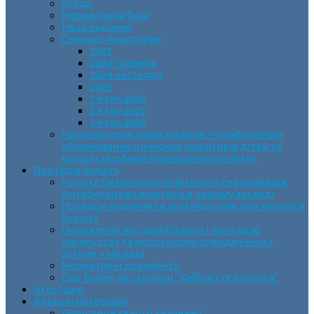
Угоди
Нормативна база
Наші видання
Семінар-практикум
2023
2024 травень
2024 листопад
2025
1 етап 2026
2 етап 2026
3 етап 2026
Науково-практична інтернет-конференція
«Формування ціннісних орієнтирів дітей та
молоді засобами позашкільної освіти»
Протидія булінгу
Кодекс безпечного освітнього середовища.
Антибулінгова політика в нашому закладі
Порядок подання та розгляду заяв про випадки
булінгу
Положення про запобігання і протидію
насильству та жорстокому поводженню з
дітьми у закладі
Нормативні документи
Про булінг на сторінці “Кабінет психолога”
Атестація
Корисні матеріали
Події державного значення