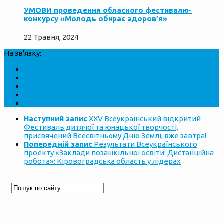
УМОВИ проведення обласного фестивалю-
конкурсу «Молодь обирає здоров’я»
22 Травня, 2024
На зв'язку:
Наступний запис
XXV Всеукраїнський відкритий
Фестиваль дитячої та юнацької творчості,
присвячений Всесвітньому Дню Землі, вже завтра!
Попередній запис
Результати Всеукраїнського
проекту «Заклади позашкільної освіти: Дистанційна
робота»: Кіровоградська область у лідерах