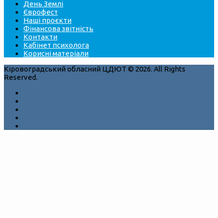
День Землі
Єврофест
Наші проєкти
Фінансова звітність
Контакти
Кабінет психолога
Корисні матеріали
Кіровоградський обласний ЦДЮТ © 2026. All Rights
Reserved.