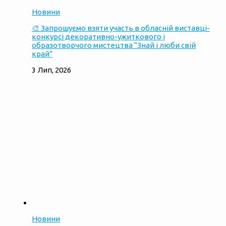
Новини
🎨 Запрошуємо взяти участь в обласній виставці-
конкурсі декоративно-ужиткового і
образотворчого мистецтва “Знай і люби свій
край”
3 Лип, 2026
Новини