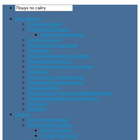
Про заклад
Історія закладу
Структура закладу
Методичний відділ
Статут закладу
Комплексна програма
Програми
Стратегія розвитку закладу
Фінансова звітність
Звіти про діяльність закладу
Закупівлі
Інструкція з діловодства
Кадровий склад закладу
Режим роботи
Матеріально-технічне забезпечення
Правила прийому та поведінки
Контакти
Вакансії
Гуртки
Освітня програма
Вокальний профіль
СВМ “Антарес”
Студія “Вікторія”