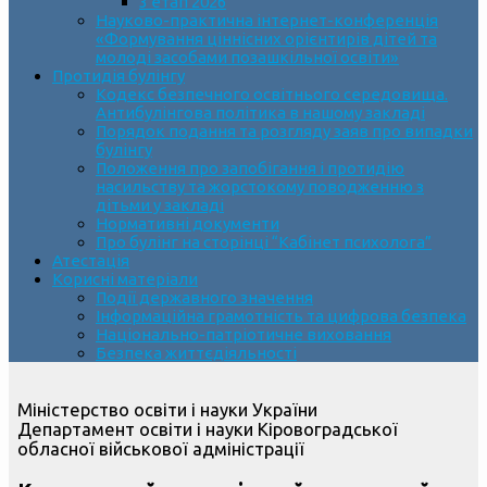
3 етап 2026
Науково-практична інтернет-конференція
«Формування ціннісних орієнтирів дітей та
молоді засобами позашкільної освіти»
Протидія булінгу
Кодекс безпечного освітнього середовища.
Антибулінгова політика в нашому закладі
Порядок подання та розгляду заяв про випадки
булінгу
Положення про запобігання і протидію
насильству та жорстокому поводженню з
дітьми у закладі
Нормативні документи
Про булінг на сторінці “Кабінет психолога”
Атестація
Корисні матеріали
Події державного значення
Інформаційна грамотність та цифрова безпека
Національно-патріотичне виховання
Безпека життєдіяльності
Міністерство освіти і науки України
Департамент освіти і науки Кіровоградської
обласної військової адміністрації