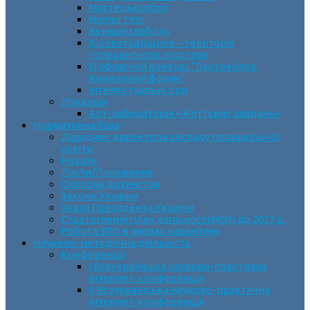
Мистецькі обрії
Humor Fest
За нашу свободу
Кіровоградщина – територія
толерантного простору
ІII обласний конкурс “Буктрейлер.
Книжковий форум”
Інтелектуальні ігри
Локальні
Арт-лабораторія «Життєвих завдань»
Нормативна база
Довідник директора закладу позашкільної
освіти
Накази
Листи/Положення
Охорона дитинства
Закони України
Укази Президента України
Стратегічний план діяльності МОН до 2027 р.
Робота ЗПО в умовах карантину
Науково-методична діяльність
Конференції
І Всеукраїнська науково-практична
інтернет-конференція
ІІ Всеукраїнська науково-практична
інтернет-конференція