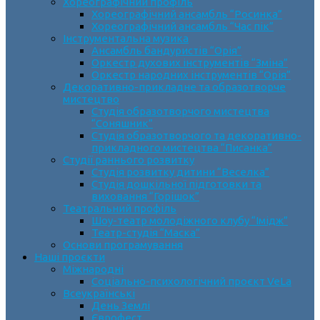
Хореографічний профіль
Хореографічний ансамбль “Росинка”
Хореографічний ансамбль “Час пік”
Інструментальна музика
Ансамбль бандуристів “Орія”
Оркестр духових інструментів “Зміна”
Оркестр народних інструментів “Орія”
Декоративно-прикладне та образотворче
мистецтво
Cтудія образотворчого мистецтва
“Соняшник”
Студія образотворчого та декоративно-
прикладного мистецтва “Писанка”
Студії раннього розвитку
Студія розвитку дитини “Веселка”
Студія дошкільної підготовки та
виховання “Горішок”
Театральний профіль
Шоу-театр молодіжного клубу “Імідж”
Театр-студія “Маска”
Основи програмування
Наші проєкти
Міжнародні
Соціально-психологічний проєкт VeLa
Всеукраїнські
День Землі
Єврофест