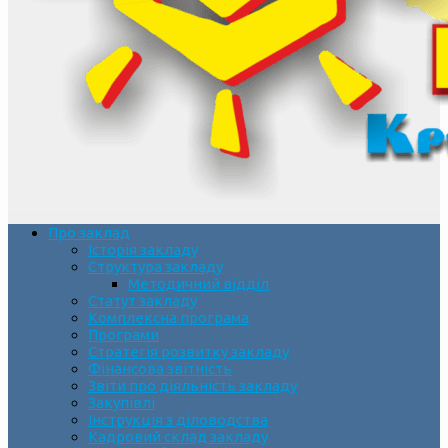
Про заклад
Історія закладу
Структура закладу
Методичний відділ
Статут закладу
Комплексна програма
Програми
Стратегія розвитку закладу
Фінансова звітність
Звіти про діяльність закладу
Закупівлі
Інструкція з діловодства
Кадровий склад закладу