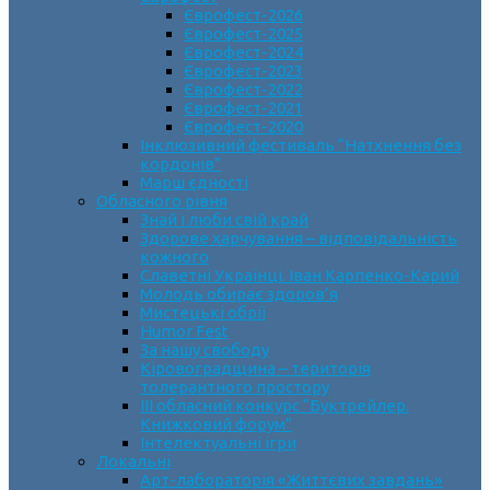
Єврофест-2026
Єврофест-2025
Єврофест-2024
Єврофест-2023
Єврофест-2022
Єврофест-2021
Єврофест-2020
Інклюзивний фестиваль “Натхнення без
кордонів”
Марш єдності
Обласного рівня
Знай і люби свій край
Здорове харчування – відповідальність
кожного
Славетні Українці. Іван Карпенко-Карий
Молодь обирає здоров’я
Мистецькі обрії
Humor Fest
За нашу свободу
Кіровоградщина – територія
толерантного простору
ІII обласний конкурс “Буктрейлер.
Книжковий форум”
Інтелектуальні ігри
Локальні
Арт-лабораторія «Життєвих завдань»