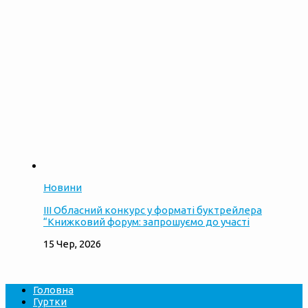
Новини
ІІІ Обласний конкурс у форматі буктрейлера
“Книжковий форум: запрошуємо до участі
15 Чер, 2026
Головна
Гуртки