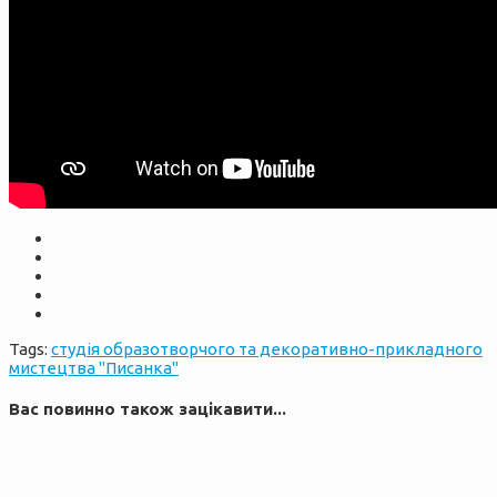
Tags:
студія образотворчого та декоративно-прикладного
мистецтва "Писанка"
Вас повинно також зацікавити...