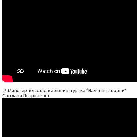
📌 Майстер-клас від керівниці гуртка “Валяння з вовни”
Світлани Петріщевої: