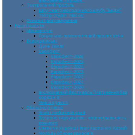
Театральний профіль
Шоу-театр молодіжного клубу “Імідж”
Театр-студія “Маска”
Основи програмування
Наші проєкти
Міжнародні
Соціально-психологічний проєкт VeLa
Всеукраїнські
День Землі
Єврофест
Єврофест-2026
Єврофест-2025
Єврофест-2024
Єврофест-2023
Єврофест-2022
Єврофест-2021
Єврофест-2020
Інклюзивний фестиваль “Натхнення без
кордонів”
Марш єдності
Обласного рівня
Знай і люби свій край
Здорове харчування – відповідальність
кожного
Славетні Українці. Іван Карпенко-Карий
Молодь обирає здоров’я