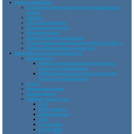
Нормативна база
Довідник директора закладу позашкільної
освіти
Накази
Листи/Положення
Охорона дитинства
Закони України
Укази Президента України
Стратегічний план діяльності МОН до 2027 р.
Робота ЗПО в умовах карантину
Науково-методична діяльність
Конференції
І Всеукраїнська науково-практична
інтернет-конференція
ІІ Всеукраїнська науково-практична
інтернет-конференція
Угоди
Нормативна база
Наші видання
Семінар-практикум
2023
2024 травень
2024 листопад
2025
1 етап 2026
2 етап 2026