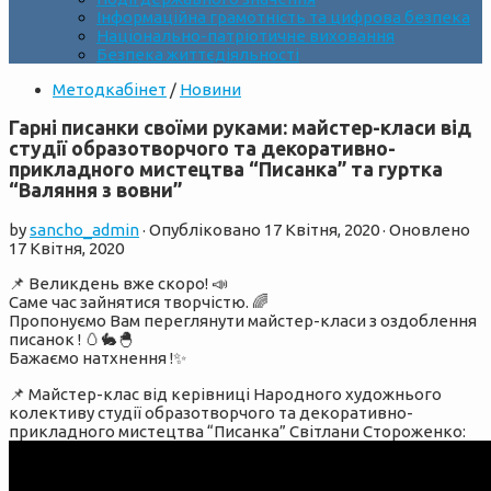
Інформаційна грамотність та цифрова безпека
Національно-патріотичне виховання
Безпека життєдіяльності
Методкабінет
/
Новини
Гарні писанки своїми руками: майстер-класи від
студії образотворчого та декоративно-
прикладного мистецтва “Писанка” та гуртка
“Валяння з вовни”
by
sancho_admin
· Опубліковано
17 Квітня, 2020
· Оновлено
17 Квітня, 2020
📌
Великдень вже скоро!
📣
Саме час зайнятися творчістю.
🌈
Пропонуємо Вам переглянути майстер-класи з оздоблення
писанок !
🥚
🐇
🐣
Бажаємо натхнення !
✨
📌 Майстер-клас від керівниці Народного художнього
колективу студії образотворчого та декоративно-
прикладного мистецтва “Писанка” Світлани Стороженко: