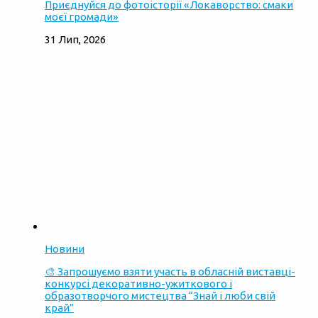
Приєднуйся до фотоісторії «Локаворство: смаки
моєї громади»
31 Лип, 2026
Новини
🎨 Запрошуємо взяти участь в обласній виставці-
конкурсі декоративно-ужиткового і
образотворчого мистецтва “Знай і люби свій
край”