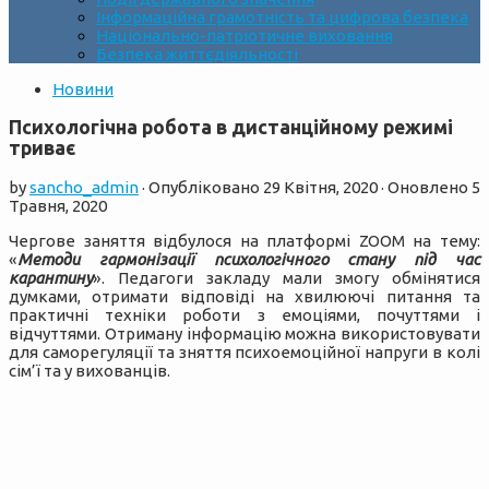
Інформаційна грамотність та цифрова безпека
Національно-патріотичне виховання
Безпека життєдіяльності
Новини
Психологічна робота в дистанційному режимі
триває
by
sancho_admin
· Опубліковано
29 Квітня, 2020
· Оновлено
5
Травня, 2020
Чергове заняття відбулося на платформі ZOOM на тему:
«
Методи гармонізації психологічного стану під час
карантину
». Педагоги закладу мали змогу обмінятися
думками, отримати відповіді на хвилюючі питання та
практичні техніки роботи з емоціями, почуттями і
відчуттями. Отриману інформацію можна використовувати
для саморегуляції та зняття психоемоційної напруги в колі
сім’ї та у вихованців.