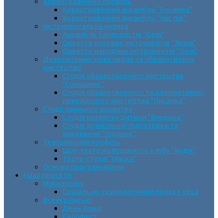
Хореографічний профіль
Хореографічний ансамбль “Росинка”
Хореографічний ансамбль “Час пік”
Інструментальна музика
Ансамбль бандуристів “Орія”
Оркестр духових інструментів “Зміна”
Оркестр народних інструментів “Орія”
Декоративно-прикладне та образотворче
мистецтво
Cтудія образотворчого мистецтва
“Соняшник”
Студія образотворчого та декоративно-
прикладного мистецтва “Писанка”
Студії раннього розвитку
Студія розвитку дитини “Веселка”
Студія дошкільної підготовки та
виховання “Горішок”
Театральний профіль
Шоу-театр молодіжного клубу “Імідж”
Театр-студія “Маска”
Основи програмування
Наші проєкти
Міжнародні
Соціально-психологічний проєкт VeLa
Всеукраїнські
День Землі
Єврофест