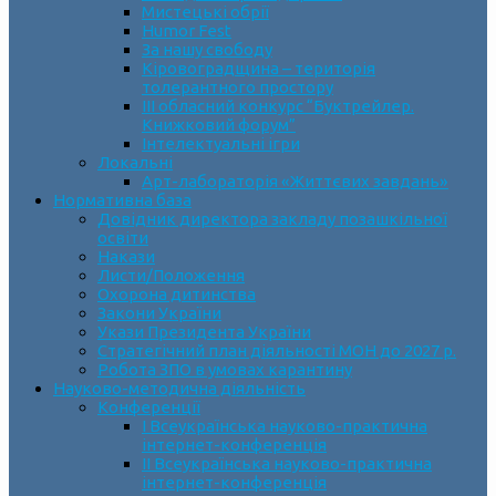
Мистецькі обрії
Humor Fest
За нашу свободу
Кіровоградщина – територія
толерантного простору
ІII обласний конкурс “Буктрейлер.
Книжковий форум”
Інтелектуальні ігри
Локальні
Арт-лабораторія «Життєвих завдань»
Нормативна база
Довідник директора закладу позашкільної
освіти
Накази
Листи/Положення
Охорона дитинства
Закони України
Укази Президента України
Стратегічний план діяльності МОН до 2027 р.
Робота ЗПО в умовах карантину
Науково-методична діяльність
Конференції
І Всеукраїнська науково-практична
інтернет-конференція
ІІ Всеукраїнська науково-практична
інтернет-конференція