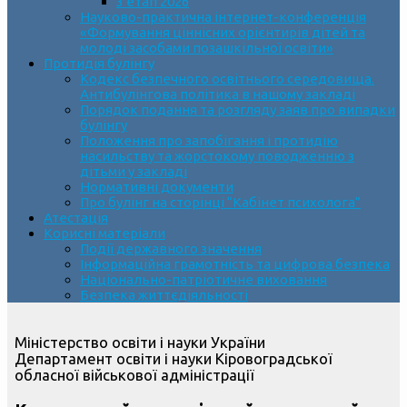
3 етап 2026
Науково-практична інтернет-конференція
«Формування ціннісних орієнтирів дітей та
молоді засобами позашкільної освіти»
Протидія булінгу
Кодекс безпечного освітнього середовища.
Антибулінгова політика в нашому закладі
Порядок подання та розгляду заяв про випадки
булінгу
Положення про запобігання і протидію
насильству та жорстокому поводженню з
дітьми у закладі
Нормативні документи
Про булінг на сторінці “Кабінет психолога”
Атестація
Корисні матеріали
Події державного значення
Інформаційна грамотність та цифрова безпека
Національно-патріотичне виховання
Безпека життєдіяльності
Міністерство освіти і науки України
Департамент освіти і науки Кіровоградської
обласної військової адміністрації