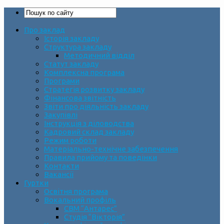
Про заклад
Історія закладу
Структура закладу
Методичний відділ
Статут закладу
Комплексна програма
Програми
Стратегія розвитку закладу
Фінансова звітність
Звіти про діяльність закладу
Закупівлі
Інструкція з діловодства
Кадровий склад закладу
Режим роботи
Матеріально-технічне забезпечення
Правила прийому та поведінки
Контакти
Вакансії
Гуртки
Освітня програма
Вокальний профіль
СВМ “Антарес”
Студія “Вікторія”