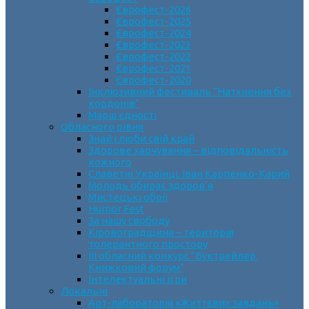
Єврофест-2026
Єврофест-2025
Єврофест-2024
Єврофест-2023
Єврофест-2022
Єврофест-2021
Єврофест-2020
Інклюзивний фестиваль “Натхнення без
кордонів”
Марш єдності
Обласного рівня
Знай і люби свій край
Здорове харчування – відповідальність
кожного
Славетні Українці. Іван Карпенко-Карий
Молодь обирає здоров’я
Мистецькі обрії
Humor Fest
За нашу свободу
Кіровоградщина – територія
толерантного простору
ІII обласний конкурс “Буктрейлер.
Книжковий форум”
Інтелектуальні ігри
Локальні
Арт-лабораторія «Життєвих завдань»