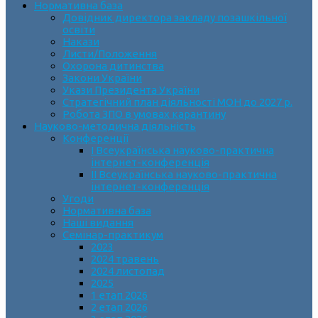
Нормативна база
Довідник директора закладу позашкільної
освіти
Накази
Листи/Положення
Охорона дитинства
Закони України
Укази Президента України
Стратегічний план діяльності МОН до 2027 р.
Робота ЗПО в умовах карантину
Науково-методична діяльність
Конференції
І Всеукраїнська науково-практична
інтернет-конференція
ІІ Всеукраїнська науково-практична
інтернет-конференція
Угоди
Нормативна база
Наші видання
Семінар-практикум
2023
2024 травень
2024 листопад
2025
1 етап 2026
2 етап 2026