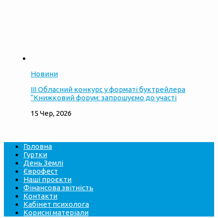
Новини
ІІІ Обласний конкурс у форматі буктрейлера
“Книжковий форум: запрошуємо до участі
15 Чер, 2026
Головна
Гуртки
День Землі
Єврофест
Наші проєкти
Фінансова звітність
Контакти
Кабінет психолога
Корисні матеріали