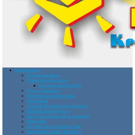
Про заклад
Історія закладу
Структура закладу
Методичний відділ
Статут закладу
Комплексна програма
Програми
Стратегія розвитку закладу
Фінансова звітність
Звіти про діяльність закладу
Закупівлі
Інструкція з діловодства
Кадровий склад закладу