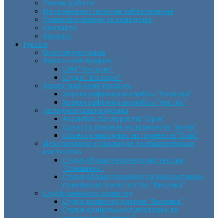
Режим роботи
Матеріально-технічне забезпечення
Правила прийому та поведінки
Контакти
Вакансії
Гуртки
Освітня програма
Вокальний профіль
СВМ “Антарес”
Студія “Вікторія”
Хореографічний профіль
Хореографічний ансамбль “Росинка”
Хореографічний ансамбль “Час пік”
Інструментальна музика
Ансамбль бандуристів “Орія”
Оркестр духових інструментів “Зміна”
Оркестр народних інструментів “Орія”
Декоративно-прикладне та образотворче
мистецтво
Cтудія образотворчого мистецтва
“Соняшник”
Студія образотворчого та декоративно-
прикладного мистецтва “Писанка”
Студії раннього розвитку
Студія розвитку дитини “Веселка”
Студія дошкільної підготовки та
виховання “Горішок”