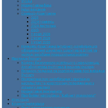
Угоди
Нормативна база
Наші видання
Семінар-практикум
2023
2024 травень
2024 листопад
2025
1 етап 2026
2 етап 2026
3 етап 2026
Науково-практична інтернет-конференція
«Формування ціннісних орієнтирів дітей та
молоді засобами позашкільної освіти»
Протидія булінгу
Кодекс безпечного освітнього середовища.
Антибулінгова політика в нашому закладі
Порядок подання та розгляду заяв про випадки
булінгу
Положення про запобігання і протидію
насильству та жорстокому поводженню з
дітьми у закладі
Нормативні документи
Про булінг на сторінці “Кабінет психолога”
Атестація
Корисні матеріали
Події державного значення