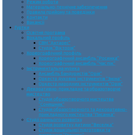
Режим роботи
Матеріально-технічне забезпечення
Правила прийому та поведінки
Контакти
Вакансії
Гуртки
Освітня програма
Вокальний профіль
СВМ “Антарес”
Студія “Вікторія”
Хореографічний профіль
Хореографічний ансамбль “Росинка”
Хореографічний ансамбль “Час пік”
Інструментальна музика
Ансамбль бандуристів “Орія”
Оркестр духових інструментів “Зміна”
Оркестр народних інструментів “Орія”
Декоративно-прикладне та образотворче
мистецтво
Cтудія образотворчого мистецтва
“Соняшник”
Студія образотворчого та декоративно-
прикладного мистецтва “Писанка”
Студії раннього розвитку
Студія розвитку дитини “Веселка”
Студія дошкільної підготовки та
виховання “Горішок”