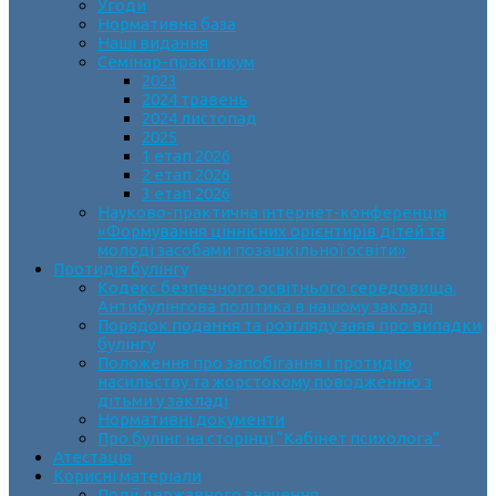
Угоди
Нормативна база
Наші видання
Семінар-практикум
2023
2024 травень
2024 листопад
2025
1 етап 2026
2 етап 2026
3 етап 2026
Науково-практична інтернет-конференція
«Формування ціннісних орієнтирів дітей та
молоді засобами позашкільної освіти»
Протидія булінгу
Кодекс безпечного освітнього середовища.
Антибулінгова політика в нашому закладі
Порядок подання та розгляду заяв про випадки
булінгу
Положення про запобігання і протидію
насильству та жорстокому поводженню з
дітьми у закладі
Нормативні документи
Про булінг на сторінці “Кабінет психолога”
Атестація
Корисні матеріали
Події державного значення