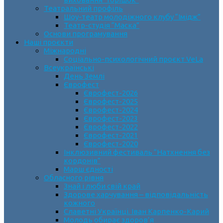
Театральний профіль
Шоу-театр молодіжного клубу “Імідж”
Театр-студія “Маска”
Основи програмування
Наші проєкти
Міжнародні
Соціально-психологічний проєкт VeLa
Всеукраїнські
День Землі
Єврофест
Єврофест-2026
Єврофест-2025
Єврофест-2024
Єврофест-2023
Єврофест-2022
Єврофест-2021
Єврофест-2020
Інклюзивний фестиваль “Натхнення без
кордонів”
Марш єдності
Обласного рівня
Знай і люби свій край
Здорове харчування – відповідальність
кожного
Славетні Українці. Іван Карпенко-Карий
Молодь обирає здоров’я