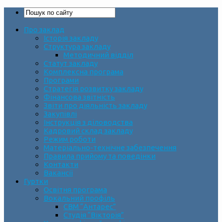
Про заклад
Історія закладу
Структура закладу
Методичний відділ
Статут закладу
Комплексна програма
Програми
Стратегія розвитку закладу
Фінансова звітність
Звіти про діяльність закладу
Закупівлі
Інструкція з діловодства
Кадровий склад закладу
Режим роботи
Матеріально-технічне забезпечення
Правила прийому та поведінки
Контакти
Вакансії
Гуртки
Освітня програма
Вокальний профіль
СВМ “Антарес”
Студія “Вікторія”