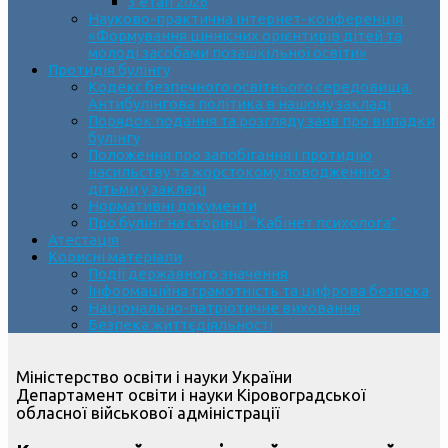
3 етап 2026
Науково-практична інтернет-конференція
«Формування ціннісних орієнтирів дітей та
молоді засобами позашкільної освіти»
Протидія булінгу
Кодекс безпечного освітнього середовища.
Антибулінгова політика в нашому закладі
Порядок подання та розгляду заяв про випадки
булінгу
Положення про запобігання і протидію
насильству та жорстокому поводженню з
дітьми у закладі
Нормативні документи
Про булінг на сторінці “Кабінет психолога”
Атестація
Корисні матеріали
Події державного значення
Інформаційна грамотність та цифрова безпека
Національно-патріотичне виховання
Безпека життєдіяльності
Міністерство освіти і науки України
Департамент освіти і науки Кіровоградської
обласної військової адміністрації