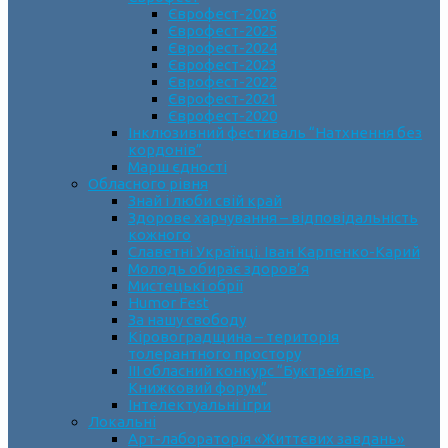
Єврофест-2026
Єврофест-2025
Єврофест-2024
Єврофест-2023
Єврофест-2022
Єврофест-2021
Єврофест-2020
Інклюзивний фестиваль “Натхнення без
кордонів”
Марш єдності
Обласного рівня
Знай і люби свій край
Здорове харчування – відповідальність
кожного
Славетні Українці. Іван Карпенко-Карий
Молодь обирає здоров’я
Мистецькі обрії
Humor Fest
За нашу свободу
Кіровоградщина – територія
толерантного простору
ІII обласний конкурс “Буктрейлер.
Книжковий форум”
Інтелектуальні ігри
Локальні
Арт-лабораторія «Життєвих завдань»