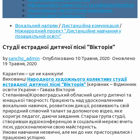
Інформаційна грамотність та цифрова безпека
Національно-патріотичне виховання
Безпека життєдіяльності
Вокальний напрям
/
Дистанційна комунікація
/
Міжнародний проект "Дистанційне навчання у
позашкільній освіті"
Студії естрадної дитячої пісні “Вікторія”
by
sancho_admin
· Опубліковано
10 Травня, 2020
· Оновлено
19 Травня, 2020
Карантин – це не канікули!
Вихованці
Народного художнього колективу студії
естрадної дитячої пісні “Вікторія”
(керівник – Відмінник
освіти України – Гаваза Вікторія
Степанівна)Кіровоградський обласний центр дитячої та
юнацької творчості. Працюють над удосконаленням
вокальних навичок, розвитком дикції, розвивають свій
природний співочий талант за допомогою відео, яке
коригує педагог, даючи завдання. Старша група студії,
створивши аудіоконференцію в соціальній мережі вчить
пісні, удосконалюючи свою майстерність.
Умови навчання незвичні, але ми до них пристосувалися і
працюємо успішно.