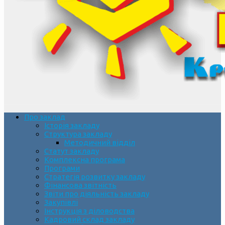
Про заклад
Історія закладу
Структура закладу
Методичний відділ
Статут закладу
Комплексна програма
Програми
Стратегія розвитку закладу
Фінансова звітність
Звіти про діяльність закладу
Закупівлі
Інструкція з діловодства
Кадровий склад закладу