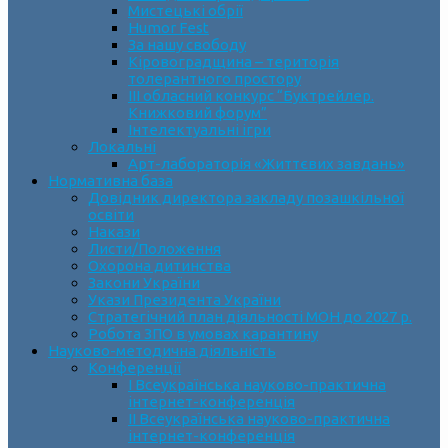
Мистецькі обрії
Humor Fest
За нашу свободу
Кіровоградщина – територія
толерантного простору
ІII обласний конкурс “Буктрейлер.
Книжковий форум”
Інтелектуальні ігри
Локальні
Арт-лабораторія «Життєвих завдань»
Нормативна база
Довідник директора закладу позашкільної
освіти
Накази
Листи/Положення
Охорона дитинства
Закони України
Укази Президента України
Стратегічний план діяльності МОН до 2027 р.
Робота ЗПО в умовах карантину
Науково-методична діяльність
Конференції
І Всеукраїнська науково-практична
інтернет-конференція
ІІ Всеукраїнська науково-практична
інтернет-конференція