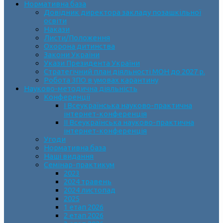
Нормативна база
Довідник директора закладу позашкільної
освіти
Накази
Листи/Положення
Охорона дитинства
Закони України
Укази Президента України
Стратегічний план діяльності МОН до 2027 р.
Робота ЗПО в умовах карантину
Науково-методична діяльність
Конференції
І Всеукраїнська науково-практична
інтернет-конференція
ІІ Всеукраїнська науково-практична
інтернет-конференція
Угоди
Нормативна база
Наші видання
Семінар-практикум
2023
2024 травень
2024 листопад
2025
1 етап 2026
2 етап 2026