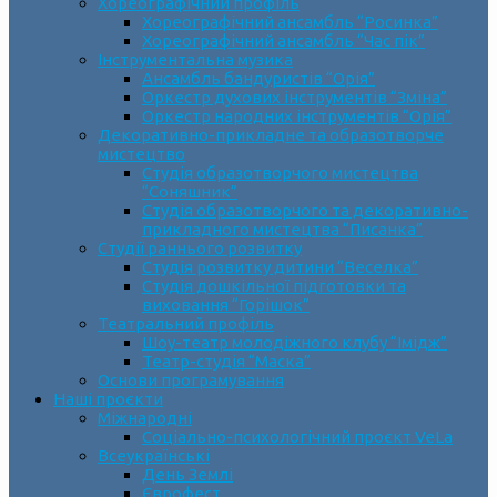
Хореографічний профіль
Хореографічний ансамбль “Росинка”
Хореографічний ансамбль “Час пік”
Інструментальна музика
Ансамбль бандуристів “Орія”
Оркестр духових інструментів “Зміна”
Оркестр народних інструментів “Орія”
Декоративно-прикладне та образотворче
мистецтво
Cтудія образотворчого мистецтва
“Соняшник”
Студія образотворчого та декоративно-
прикладного мистецтва “Писанка”
Студії раннього розвитку
Студія розвитку дитини “Веселка”
Студія дошкільної підготовки та
виховання “Горішок”
Театральний профіль
Шоу-театр молодіжного клубу “Імідж”
Театр-студія “Маска”
Основи програмування
Наші проєкти
Міжнародні
Соціально-психологічний проєкт VeLa
Всеукраїнські
День Землі
Єврофест