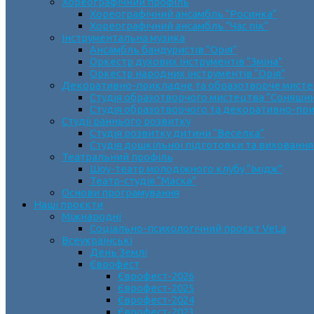
Хореографічний профіль
Хореографічний ансамбль “Росинка”
Хореографічний ансамбль “Час пік”
Інструментальна музика
Ансамбль бандуристів “Орія”
Оркестр духових інструментів “Зміна”
Оркестр народних інструментів “Орія”
Декоративно-прикладне та образотворче мист
Cтудія образотворчого мистецтва “Соняшн
Студія образотворчого та декоративно-пр
Студії раннього розвитку
Студія розвитку дитини “Веселка”
Студія дошкільної підготовки та виховання
Театральний профіль
Шоу-театр молодіжного клубу “Імідж”
Театр-студія “Маска”
Основи програмування
Наші проєкти
Міжнародні
Соціально-психологічний проєкт VeLa
Всеукраїнські
День Землі
Єврофест
Єврофест-2026
Єврофест-2025
Єврофест-2024
Єврофест-2023