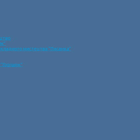
ецтво
ик”
икладного мистецтва “Писанка”
 “Горішок”