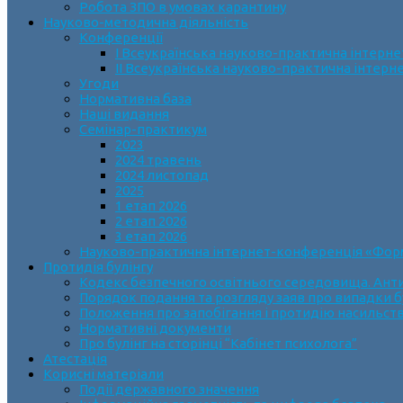
Робота ЗПО в умовах карантину
Науково-методична діяльність
Конференції
І Всеукраїнська науково-практична інтерн
ІІ Всеукраїнська науково-практична інтер
Угоди
Нормативна база
Наші видання
Семінар-практикум
2023
2024 травень
2024 листопад
2025
1 етап 2026
2 етап 2026
3 етап 2026
Науково-практична інтернет-конференція «Формув
Протидія булінгу
Кодекс безпечного освітнього середовища. Анти
Порядок подання та розгляду заяв про випадки б
Положення про запобігання і протидію насильств
Нормативні документи
Про булінг на сторінці “Кабінет психолога”
Атестація
Корисні матеріали
Події державного значення