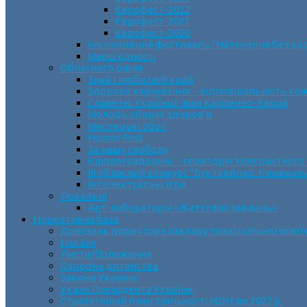
Єврофест-2022
Єврофест-2021
Єврофест-2020
Інклюзивний фестиваль “Натхнення без ко
Марш єдності
Обласного рівня
Знай і люби свій край
Здорове харчування – відповідальність ко
Славетні Українці. Іван Карпенко-Карий
Молодь обирає здоров’я
Мистецькі обрії
Humor Fest
За нашу свободу
Кіровоградщина – територія толерантного
ІII обласний конкурс “Буктрейлер. Книжков
Інтелектуальні ігри
Локальні
Арт-лабораторія «Життєвих завдань»
Нормативна база
Довідник директора закладу позашкільної освіт
Накази
Листи/Положення
Охорона дитинства
Закони України
Укази Президента України
Стратегічний план діяльності МОН до 2027 р.