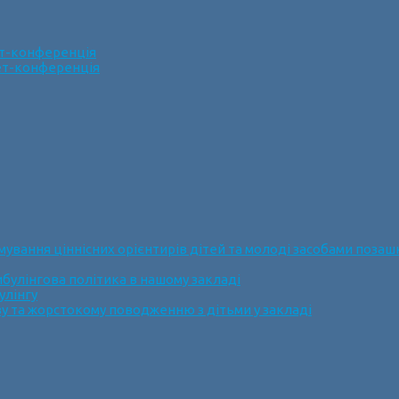
ет-конференція
нет-конференція
ання ціннісних орієнтирів дітей та молоді засобами позашк
булінгова політика в нашому закладі
улінгу
у та жорстокому поводженню з дітьми у закладі