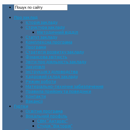
Про заклад
Історія закладу
Структура закладу
Методичний відділ
Статут закладу
Комплексна програма
Програми
Стратегія розвитку закладу
Фінансова звітність
Звіти про діяльність закладу
Закупівлі
Інструкція з діловодства
Кадровий склад закладу
Режим роботи
Матеріально-технічне забезпечення
Правила прийому та поведінки
Контакти
Вакансії
Гуртки
Освітня програма
Вокальний профіль
СВМ “Антарес”
Студія “Вікторія”