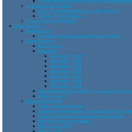
Студія дошкільної підготовки та виховання
Театральний профіль
Шоу-театр молодіжного клубу “Імідж”
Театр-студія “Маска”
Основи програмування
Наші проєкти
Міжнародні
Соціально-психологічний проєкт VeLa
Всеукраїнські
День Землі
Єврофест
Єврофест-2026
Єврофест-2025
Єврофест-2024
Єврофест-2023
Єврофест-2022
Єврофест-2021
Єврофест-2020
Інклюзивний фестиваль “Натхнення без ко
Марш єдності
Обласного рівня
Знай і люби свій край
Здорове харчування – відповідальність ко
Славетні Українці. Іван Карпенко-Карий
Молодь обирає здоров’я
Мистецькі обрії
Humor Fest