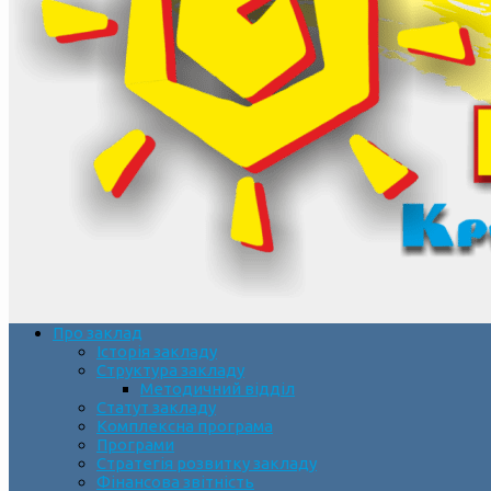
Про заклад
Історія закладу
Структура закладу
Методичний відділ
Статут закладу
Комплексна програма
Програми
Стратегія розвитку закладу
Фінансова звітність