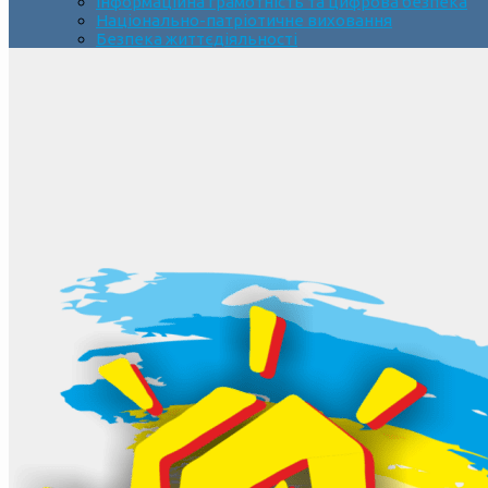
Інформаційна грамотність та цифрова безпека
Національно-патріотичне виховання
Безпека життєдіяльності