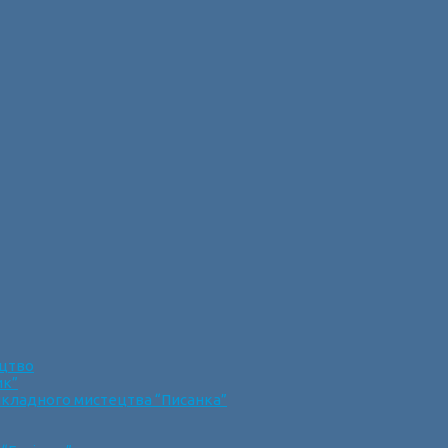
ецтво
ик”
икладного мистецтва “Писанка”