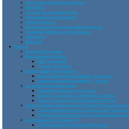
Звіти про діяльність закладу
Закупівлі
Інструкція з діловодства
Кадровий склад закладу
Режим роботи
Матеріально-технічне забезпечення
Правила прийому та поведінки
Контакти
Вакансії
Гуртки
Освітня програма
Вокальний профіль
СВМ “Антарес”
Студія “Вікторія”
Хореографічний профіль
Хореографічний ансамбль “Росинка”
Хореографічний ансамбль “Час пік”
Інструментальна музика
Ансамбль бандуристів “Орія”
Оркестр духових інструментів “Зміна”
Оркестр народних інструментів “Орія”
Декоративно-прикладне та образотворче мист
Cтудія образотворчого мистецтва “Соняшн
Студія образотворчого та декоративно-пр
Студії раннього розвитку
Студія розвитку дитини “Веселка”