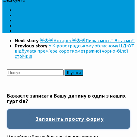
Next story
🌟🌟🌟Антарес🌟🌟🌟Пишаємось!!! Вітаємо!!!
Previous story
У Кіровоградському обласному ЦДЮТ
відбулася прем’єра короткометражної чорно-білої
стрічки!
Пошук:
Бажаєте записати Вашу дитину в один з наших
гуртків?
Заповніть просту форму
Це займе у Вас не більше кількох хвилин