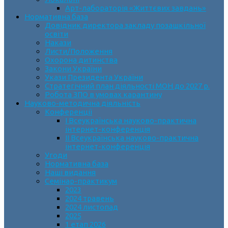
Арт-лабораторія «Життєвих завдань»
Нормативна база
Довідник директора закладу позашкільної
освіти
Накази
Листи/Положення
Охорона дитинства
Закони України
Укази Президента України
Стратегічний план діяльності МОН до 2027 р.
Робота ЗПО в умовах карантину
Науково-методична діяльність
Конференції
І Всеукраїнська науково-практична
інтернет-конференція
ІІ Всеукраїнська науково-практична
інтернет-конференція
Угоди
Нормативна база
Наші видання
Семінар-практикум
2023
2024 травень
2024 листопад
2025
1 етап 2026