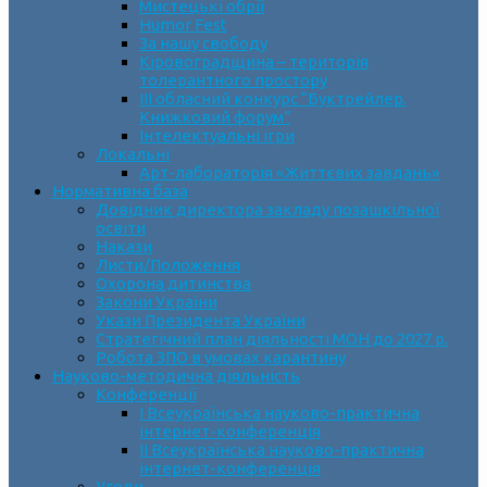
Мистецькі обрії
Humor Fest
За нашу свободу
Кіровоградщина – територія
толерантного простору
ІII обласний конкурс “Буктрейлер.
Книжковий форум”
Інтелектуальні ігри
Локальні
Арт-лабораторія «Життєвих завдань»
Нормативна база
Довідник директора закладу позашкільної
освіти
Накази
Листи/Положення
Охорона дитинства
Закони України
Укази Президента України
Стратегічний план діяльності МОН до 2027 р.
Робота ЗПО в умовах карантину
Науково-методична діяльність
Конференції
І Всеукраїнська науково-практична
інтернет-конференція
ІІ Всеукраїнська науково-практична
інтернет-конференція
Угоди