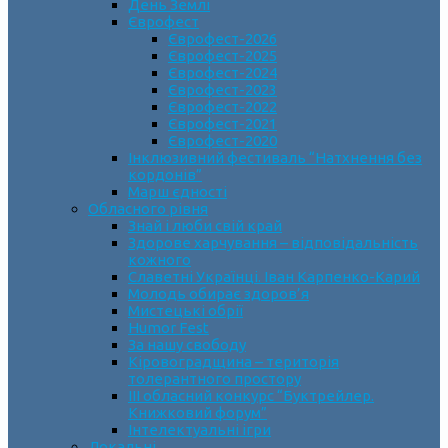
День Землі
Єврофест
Єврофест-2026
Єврофест-2025
Єврофест-2024
Єврофест-2023
Єврофест-2022
Єврофест-2021
Єврофест-2020
Інклюзивний фестиваль “Натхнення без
кордонів”
Марш єдності
Обласного рівня
Знай і люби свій край
Здорове харчування – відповідальність
кожного
Славетні Українці. Іван Карпенко-Карий
Молодь обирає здоров’я
Мистецькі обрії
Humor Fest
За нашу свободу
Кіровоградщина – територія
толерантного простору
ІII обласний конкурс “Буктрейлер.
Книжковий форум”
Інтелектуальні ігри
Локальні