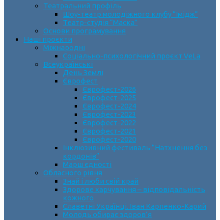
Театральний профіль
Шоу-театр молодіжного клубу “Імідж”
Театр-студія “Маска”
Основи програмування
Наші проєкти
Міжнародні
Соціально-психологічний проєкт VeLa
Всеукраїнські
День Землі
Єврофест
Єврофест-2026
Єврофест-2025
Єврофест-2024
Єврофест-2023
Єврофест-2022
Єврофест-2021
Єврофест-2020
Інклюзивний фестиваль “Натхнення без
кордонів”
Марш єдності
Обласного рівня
Знай і люби свій край
Здорове харчування – відповідальність
кожного
Славетні Українці. Іван Карпенко-Карий
Молодь обирає здоров’я