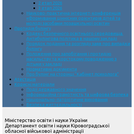
2 етап 2026
3 етап 2026
Науково-практична інтернет-конференція
«Формування ціннісних орієнтирів дітей та
молоді засобами позашкільної освіти»
Протидія булінгу
Кодекс безпечного освітнього середовища.
Антибулінгова політика в нашому закладі
Порядок подання та розгляду заяв про випадки
булінгу
Положення про запобігання і протидію
насильству та жорстокому поводженню з
дітьми у закладі
Нормативні документи
Про булінг на сторінці “Кабінет психолога”
Атестація
Корисні матеріали
Події державного значення
Інформаційна грамотність та цифрова безпека
Національно-патріотичне виховання
Безпека життєдіяльності
Міністерство освіти і науки України
Департамент освіти і науки Кіровоградської
обласної військової адміністрації