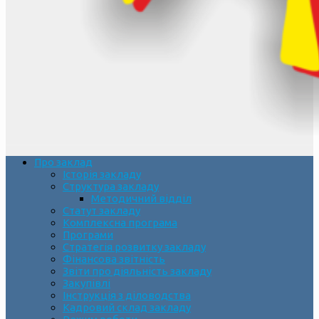
Про заклад
Історія закладу
Структура закладу
Методичний відділ
Статут закладу
Комплексна програма
Програми
Стратегія розвитку закладу
Фінансова звітність
Звіти про діяльність закладу
Закупівлі
Інструкція з діловодства
Кадровий склад закладу