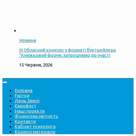
Новини
ІІІ Обласний конкурс у форматі буктрейлера
“Книжковий форум: запрошуємо до участі
15 Червня, 2026
Головна
Гуртки
День Землі
Єврофест
Наші проєкти
Фінансова звітність
Контакти
Кабінет психолога
Корисні матеріали