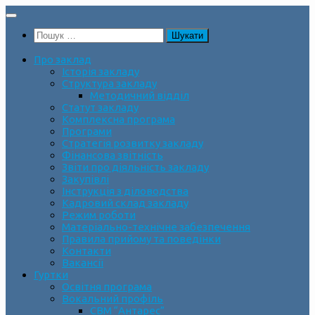
Skip
to
Пошук:
content
Про заклад
Історія закладу
Структура закладу
Методичний відділ
Статут закладу
Комплексна програма
Програми
Стратегія розвитку закладу
Фінансова звітність
Звіти про діяльність закладу
Закупівлі
Інструкція з діловодства
Кадровий склад закладу
Режим роботи
Матеріально-технічне забезпечення
Правила прийому та поведінки
Контакти
Вакансії
Гуртки
Освітня програма
Вокальний профіль
СВМ “Антарес”