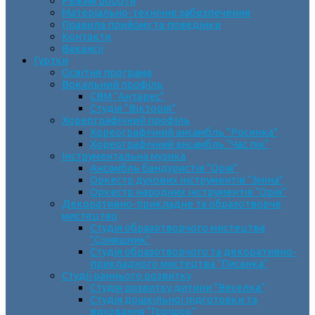
Режим роботи
Матеріально-технічне забезпечення
Правила прийому та поведінки
Контакти
Вакансії
Гуртки
Освітня програма
Вокальний профіль
СВМ “Антарес”
Студія “Вікторія”
Хореографічний профіль
Хореографічний ансамбль “Росинка”
Хореографічний ансамбль “Час пік”
Інструментальна музика
Ансамбль бандуристів “Орія”
Оркестр духових інструментів “Зміна”
Оркестр народних інструментів “Орія”
Декоративно-прикладне та образотворче
мистецтво
Cтудія образотворчого мистецтва
“Соняшник”
Студія образотворчого та декоративно-
прикладного мистецтва “Писанка”
Студії раннього розвитку
Студія розвитку дитини “Веселка”
Студія дошкільної підготовки та
виховання “Горішок”