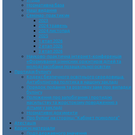
Нормативна база
Наші видання
Семінар-практикум
2023
2024 травень
2024 листопад
2025
1 етап 2026
2 етап 2026
3 етап 2026
Науково-практична інтернет-конференція
«Формування ціннісних орієнтирів дітей та
молоді засобами позашкільної освіти»
Протидія булінгу
Кодекс безпечного освітнього середовища.
Антибулінгова політика в нашому закладі
Порядок подання та розгляду заяв про випадки
булінгу
Положення про запобігання і протидію
насильству та жорстокому поводженню з
дітьми у закладі
Нормативні документи
Про булінг на сторінці “Кабінет психолога”
Атестація
Корисні матеріали
Події державного значення