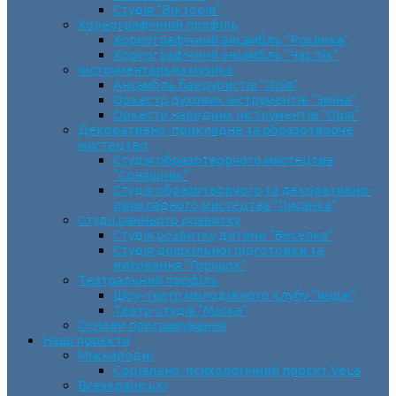
Студія “Вікторія”
Хореографічний профіль
Хореографічний ансамбль “Росинка”
Хореографічний ансамбль “Час пік”
Інструментальна музика
Ансамбль бандуристів “Орія”
Оркестр духових інструментів “Зміна”
Оркестр народних інструментів “Орія”
Декоративно-прикладне та образотворче
мистецтво
Cтудія образотворчого мистецтва
“Соняшник”
Студія образотворчого та декоративно-
прикладного мистецтва “Писанка”
Студії раннього розвитку
Студія розвитку дитини “Веселка”
Студія дошкільної підготовки та
виховання “Горішок”
Театральний профіль
Шоу-театр молодіжного клубу “Імідж”
Театр-студія “Маска”
Основи програмування
Наші проєкти
Міжнародні
Соціально-психологічний проєкт VeLa
Всеукраїнські