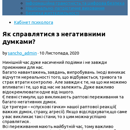
Інформаційна грамотність та цифрова безпека
Національно-патріотичне виховання
Безпека життєдіяльності
Кабінет психолога
Як справлятися з негативними
думками?
by
sancho_admin
·
10 Листопада, 2020
Нинішній час дуже насичений подіями і не завжди
приємними для нас.
Багато навантажень, завдань, випробувань. Іноді виникає
відчуття нереальності того, що відбувається, тривога та
страх втрати контролю . Але завжди є те, на що ми можемо
впливати і те, що від нас не залежить. Дуже важливо
відокремлювати одне від іншого.
Є певні стимули, що викликають раптові переживання та
багато негативних думок.
Це тригери – «спускові гачки» нашої раптової реакції(
важких думок, страху, агресії). Якщо відслідкувати,що саме
у вас викликає такі стани, то з цим можна успішно
справлятися .
Всі переживання мають майбутній час, тому важливо