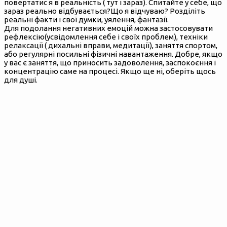
повертатис я в реальність ( тут і зараз). Спитайте у себе, що
зараз реально відбувається?Що я відчуваю? Розділіть
реальні факти і свої думки, уялення, фантазії.
Для подолання негативних емоцій можна застосовувати
рефлексію(усвідомлення себе і своїх проблем), техніки
релаксації ( дихальні вправи, медитації), заняття спортом,
або регулярні посильні фізичні навантаження. Добре, якщо
у вас є заняття, що приносить задоволення, заспокоєння і
концентрацію саме на процесі. Якщо ще ні, оберіть щось
для душі.