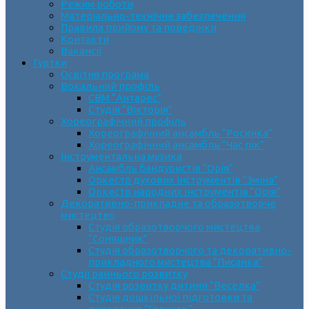
Режим роботи
Матеріально-технічне забезпечення
Правила прийому та поведінки
Контакти
Вакансії
Гуртки
Освітня програма
Вокальний профіль
СВМ “Антарес”
Студія “Вікторія”
Хореографічний профіль
Хореографічний ансамбль “Росинка”
Хореографічний ансамбль “Час пік”
Інструментальна музика
Ансамбль бандуристів “Орія”
Оркестр духових інструментів “Зміна”
Оркестр народних інструментів “Орія”
Декоративно-прикладне та образотворче
мистецтво
Cтудія образотворчого мистецтва
“Соняшник”
Студія образотворчого та декоративно-
прикладного мистецтва “Писанка”
Студії раннього розвитку
Студія розвитку дитини “Веселка”
Студія дошкільної підготовки та
виховання “Горішок”