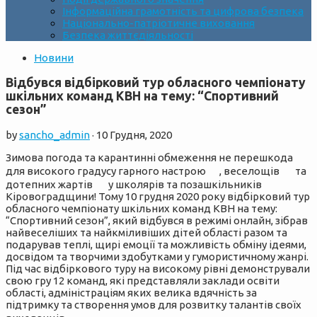
Інформаційна грамотність та цифрова безпека
Національно-патріотичне виховання
Безпека життєдіяльності
Новини
Відбувся відбірковий тур обласного чемпіонату
шкільних команд КВН на тему: “Спортивний
сезон”
by
sancho_admin
·
10 Грудня, 2020
Зимова погода та карантинні обмеження не перешкода
для високого градусу гарного настрою
, веселощів
та
дотепних жартів
у школярів та позашкільників
Кіровоградщини! Тому 10 грудня 2020 року відбірковий тур
обласного чемпіонату шкільних команд КВН на тему:
“Спортивний сезон”, який відбувся в режимі онлайн, зібрав
найвеселіших та найкміливіших дітей області разом та
подарував теплі, щирі емоції та можливість обміну ідеями,
досвідом та творчими здобутками у гумористичному жанрі.
Під час відбіркового туру на високому рівні демонстрували
свою гру 12 команд, які представляли заклади освіти
області, адміністраціям яких велика вдячність за
підтримку та створення умов для розвитку талантів своїх