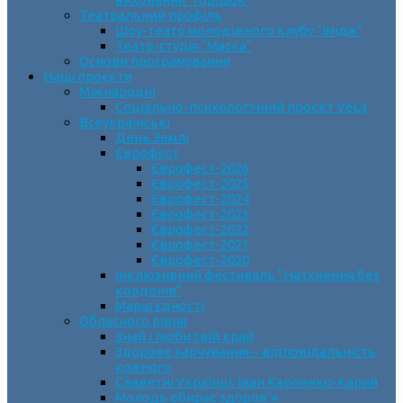
Театральний профіль
Шоу-театр молодіжного клубу “Імідж”
Театр-студія “Маска”
Основи програмування
Наші проєкти
Міжнародні
Соціально-психологічний проєкт VeLa
Всеукраїнські
День Землі
Єврофест
Єврофест-2026
Єврофест-2025
Єврофест-2024
Єврофест-2023
Єврофест-2022
Єврофест-2021
Єврофест-2020
Інклюзивний фестиваль “Натхнення без
кордонів”
Марш єдності
Обласного рівня
Знай і люби свій край
Здорове харчування – відповідальність
кожного
Славетні Українці. Іван Карпенко-Карий
Молодь обирає здоров’я