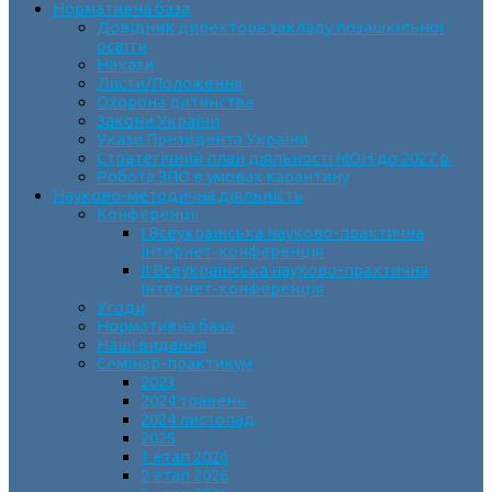
Нормативна база
Довідник директора закладу позашкільної
освіти
Накази
Листи/Положення
Охорона дитинства
Закони України
Укази Президента України
Стратегічний план діяльності МОН до 2027 р.
Робота ЗПО в умовах карантину
Науково-методична діяльність
Конференції
І Всеукраїнська науково-практична
інтернет-конференція
ІІ Всеукраїнська науково-практична
інтернет-конференція
Угоди
Нормативна база
Наші видання
Семінар-практикум
2023
2024 травень
2024 листопад
2025
1 етап 2026
2 етап 2026