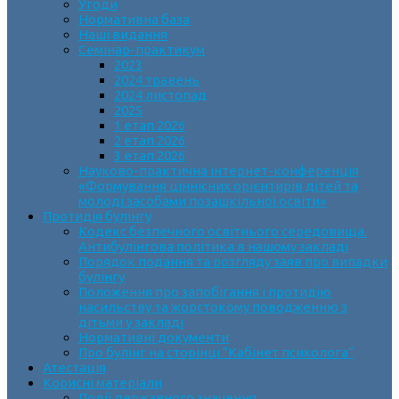
Угоди
Нормативна база
Наші видання
Семінар-практикум
2023
2024 травень
2024 листопад
2025
1 етап 2026
2 етап 2026
3 етап 2026
Науково-практична інтернет-конференція
«Формування ціннісних орієнтирів дітей та
молоді засобами позашкільної освіти»
Протидія булінгу
Кодекс безпечного освітнього середовища.
Антибулінгова політика в нашому закладі
Порядок подання та розгляду заяв про випадки
булінгу
Положення про запобігання і протидію
насильству та жорстокому поводженню з
дітьми у закладі
Нормативні документи
Про булінг на сторінці “Кабінет психолога”
Атестація
Корисні матеріали
Події державного значення