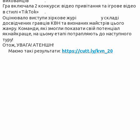
вихованців
.
Гра включала 2 конкурси: відео привітання та ігрове відео
в стилі «TikTok»
.
Оцінювало виступи зіркове журі
у складі
досвідчених гравців КВН та визнаних майстрів цього
жанру. Команди, які змогли показати свій потенціал
якнайкраще, на цьому етапі потрапляють до наступного
туру!
Отож, УВАГА! АТЕНШН!
Маємо такі результати:
https://cutt.ly/kvn_20