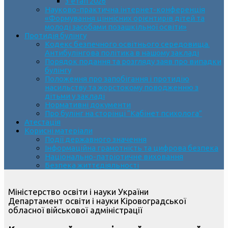
3 етап 2026
Науково-практична інтернет-конференція
«Формування ціннісних орієнтирів дітей та
молоді засобами позашкільної освіти»
Протидія булінгу
Кодекс безпечного освітнього середовища.
Антибулінгова політика в нашому закладі
Порядок подання та розгляду заяв про випадки
булінгу
Положення про запобігання і протидію
насильству та жорстокому поводженню з
дітьми у закладі
Нормативні документи
Про булінг на сторінці “Кабінет психолога”
Атестація
Корисні матеріали
Події державного значення
Інформаційна грамотність та цифрова безпека
Національно-патріотичне виховання
Безпека життєдіяльності
Міністерство освіти і науки України
Департамент освіти і науки Кіровоградської
обласної військової адміністрації