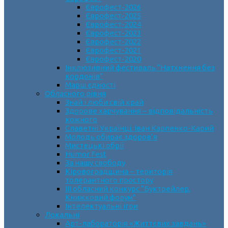
Єврофест-2026
Єврофест-2025
Єврофест-2024
Єврофест-2023
Єврофест-2022
Єврофест-2021
Єврофест-2020
Інклюзивний фестиваль “Натхнення без
кордонів”
Марш єдності
Обласного рівня
Знай і люби свій край
Здорове харчування – відповідальність
кожного
Славетні Українці. Іван Карпенко-Карий
Молодь обирає здоров’я
Мистецькі обрії
Humor Fest
За нашу свободу
Кіровоградщина – територія
толерантного простору
ІII обласний конкурс “Буктрейлер.
Книжковий форум”
Інтелектуальні ігри
Локальні
Арт-лабораторія «Життєвих завдань»