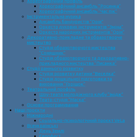
Хореографічний профіль
Хореографічний ансамбль “Росинка”
Хореографічний ансамбль “Час пік”
Інструментальна музика
Ансамбль бандуристів “Орія”
Оркестр духових інструментів “Зміна”
Оркестр народних інструментів “Орія”
Декоративно-прикладне та образотворче
мистецтво
Cтудія образотворчого мистецтва
“Соняшник”
Студія образотворчого та декоративно-
прикладного мистецтва “Писанка”
Студії раннього розвитку
Студія розвитку дитини “Веселка”
Студія дошкільної підготовки та
виховання “Горішок”
Театральний профіль
Шоу-театр молодіжного клубу “Імідж”
Театр-студія “Маска”
Основи програмування
Наші проєкти
Міжнародні
Соціально-психологічний проєкт VeLa
Всеукраїнські
День Землі
Єврофест