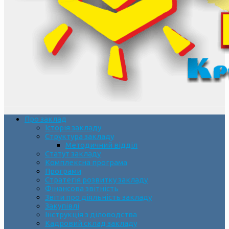
Про заклад
Історія закладу
Структура закладу
Методичний відділ
Статут закладу
Комплексна програма
Програми
Стратегія розвитку закладу
Фінансова звітність
Звіти про діяльність закладу
Закупівлі
Інструкція з діловодства
Кадровий склад закладу