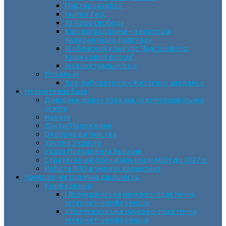
Мистецькі обрії
Humor Fest
За нашу свободу
Кіровоградщина – територія
толерантного простору
ІII обласний конкурс “Буктрейлер.
Книжковий форум”
Інтелектуальні ігри
Локальні
Арт-лабораторія «Життєвих завдань»
Нормативна база
Довідник директора закладу позашкільної
освіти
Накази
Листи/Положення
Охорона дитинства
Закони України
Укази Президента України
Стратегічний план діяльності МОН до 2027 р.
Робота ЗПО в умовах карантину
Науково-методична діяльність
Конференції
І Всеукраїнська науково-практична
інтернет-конференція
ІІ Всеукраїнська науково-практична
інтернет-конференція