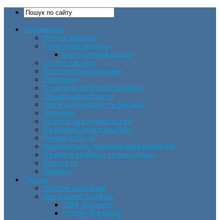
Про заклад
Історія закладу
Структура закладу
Методичний відділ
Статут закладу
Комплексна програма
Програми
Стратегія розвитку закладу
Фінансова звітність
Звіти про діяльність закладу
Закупівлі
Інструкція з діловодства
Кадровий склад закладу
Режим роботи
Матеріально-технічне забезпечення
Правила прийому та поведінки
Контакти
Вакансії
Гуртки
Освітня програма
Вокальний профіль
СВМ “Антарес”
Студія “Вікторія”