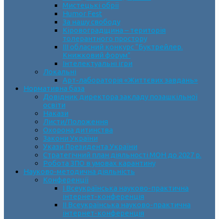
Мистецькі обрії
Humor Fest
За нашу свободу
Кіровоградщина – територія
толерантного простору
ІII обласний конкурс “Буктрейлер.
Книжковий форум”
Інтелектуальні ігри
Локальні
Арт-лабораторія «Життєвих завдань»
Нормативна база
Довідник директора закладу позашкільної
освіти
Накази
Листи/Положення
Охорона дитинства
Закони України
Укази Президента України
Стратегічний план діяльності МОН до 2027 р.
Робота ЗПО в умовах карантину
Науково-методична діяльність
Конференції
І Всеукраїнська науково-практична
інтернет-конференція
ІІ Всеукраїнська науково-практична
інтернет-конференція