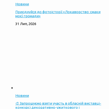
Новини
Приєднуйся до фотоісторії «Локаворство: смаки
моєї громади»
31 Лип, 2026
Новини
🎨 Запрошуємо взяти участь в обласній виставці-
конкурсі декоративно-ужиткового і