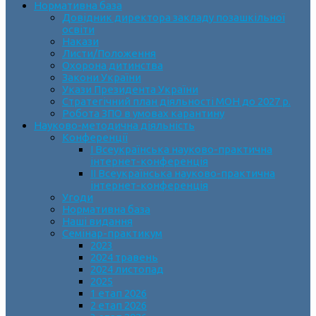
Нормативна база
Довідник директора закладу позашкільної
освіти
Накази
Листи/Положення
Охорона дитинства
Закони України
Укази Президента України
Стратегічний план діяльності МОН до 2027 р.
Робота ЗПО в умовах карантину
Науково-методична діяльність
Конференції
І Всеукраїнська науково-практична
інтернет-конференція
ІІ Всеукраїнська науково-практична
інтернет-конференція
Угоди
Нормативна база
Наші видання
Семінар-практикум
2023
2024 травень
2024 листопад
2025
1 етап 2026
2 етап 2026