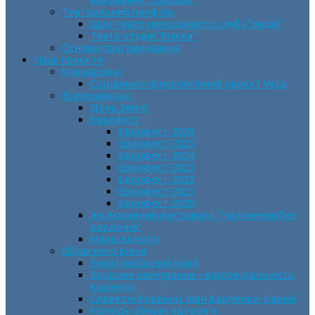
Театральний профіль
Шоу-театр молодіжного клубу “Імідж”
Театр-студія “Маска”
Основи програмування
Наші проєкти
Міжнародні
Соціально-психологічний проєкт VeLa
Всеукраїнські
День Землі
Єврофест
Єврофест-2026
Єврофест-2025
Єврофест-2024
Єврофест-2023
Єврофест-2022
Єврофест-2021
Єврофест-2020
Інклюзивний фестиваль “Натхнення без
кордонів”
Марш єдності
Обласного рівня
Знай і люби свій край
Здорове харчування – відповідальність
кожного
Славетні Українці. Іван Карпенко-Карий
Молодь обирає здоров’я