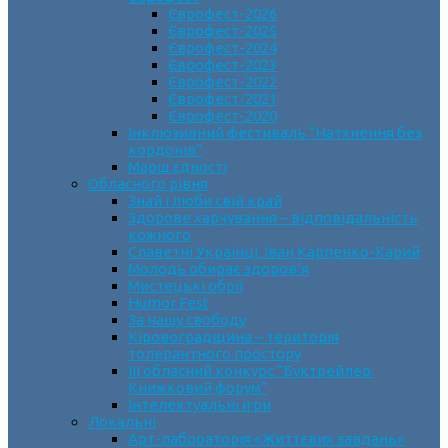
Єврофест-2026
Єврофест-2025
Єврофест-2024
Єврофест-2023
Єврофест-2022
Єврофест-2021
Єврофест-2020
Інклюзивний фестиваль “Натхнення без
кордонів”
Марш єдності
Обласного рівня
Знай і люби свій край
Здорове харчування – відповідальність
кожного
Славетні Українці. Іван Карпенко-Карий
Молодь обирає здоров’я
Мистецькі обрії
Humor Fest
За нашу свободу
Кіровоградщина – територія
толерантного простору
ІII обласний конкурс “Буктрейлер.
Книжковий форум”
Інтелектуальні ігри
Локальні
Арт-лабораторія «Життєвих завдань»