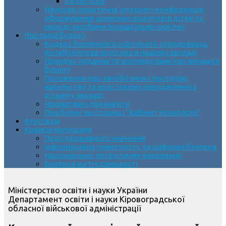
3 етап 2026
Науково-практична інтернет-конференція
«Формування ціннісних орієнтирів дітей та
молоді засобами позашкільної освіти»
Протидія булінгу
Кодекс безпечного освітнього середовища.
Антибулінгова політика в нашому закладі
Порядок подання та розгляду заяв про випадки
булінгу
Положення про запобігання і протидію
насильству та жорстокому поводженню з
дітьми у закладі
Нормативні документи
Про булінг на сторінці “Кабінет психолога”
Атестація
Корисні матеріали
Події державного значення
Інформаційна грамотність та цифрова безпека
Національно-патріотичне виховання
Безпека життєдіяльності
Міністерство освіти і науки України
Департамент освіти і науки Кіровоградської
обласної військової адміністрації