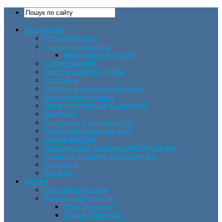
Про заклад
Історія закладу
Структура закладу
Методичний відділ
Статут закладу
Комплексна програма
Програми
Стратегія розвитку закладу
Фінансова звітність
Звіти про діяльність закладу
Закупівлі
Інструкція з діловодства
Кадровий склад закладу
Режим роботи
Матеріально-технічне забезпечення
Правила прийому та поведінки
Контакти
Вакансії
Гуртки
Освітня програма
Вокальний профіль
СВМ “Антарес”
Студія “Вікторія”