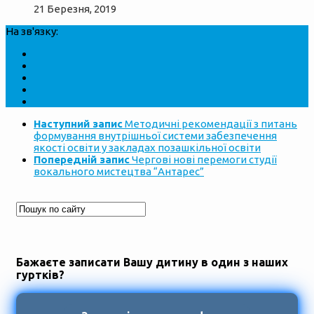
21 Березня, 2019
На зв'язку:
Наступний запис
Методичні рекомендації з питань
формування внутрішньої системи забезпечення
якості освіти у закладах позашкільної освіти
Попередній запис
Чергові нові перемоги студії
вокального мистецтва “Антарес”
Бажаєте записати Вашу дитину в один з наших
гуртків?