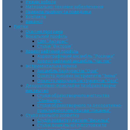
Режим роботи
Матеріально-технічне забезпечення
Правила прийому та поведінки
Контакти
Вакансії
Гуртки
Освітня програма
Вокальний профіль
СВМ “Антарес”
Студія “Вікторія”
Хореографічний профіль
Хореографічний ансамбль “Росинка”
Хореографічний ансамбль “Час пік”
Інструментальна музика
Ансамбль бандуристів “Орія”
Оркестр духових інструментів “Зміна”
Оркестр народних інструментів “Орія”
Декоративно-прикладне та образотворче
мистецтво
Cтудія образотворчого мистецтва
“Соняшник”
Студія образотворчого та декоративно-
прикладного мистецтва “Писанка”
Студії раннього розвитку
Студія розвитку дитини “Веселка”
Студія дошкільної підготовки та
виховання “Горішок”