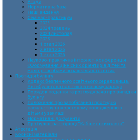
Угоди
Нормативна база
Наші видання
Семінар-практикум
2023
2024 травень
2024 листопад
2025
1 етап 2026
2 етап 2026
3 етап 2026
Науково-практична інтернет-конференція
«Формування ціннісних орієнтирів дітей та
молоді засобами позашкільної освіти»
Протидія булінгу
Кодекс безпечного освітнього середовища.
Антибулінгова політика в нашому закладі
Порядок подання та розгляду заяв про випадки
булінгу
Положення про запобігання і протидію
насильству та жорстокому поводженню з
дітьми у закладі
Нормативні документи
Про булінг на сторінці “Кабінет психолога”
Атестація
Корисні матеріали
Події державного значення