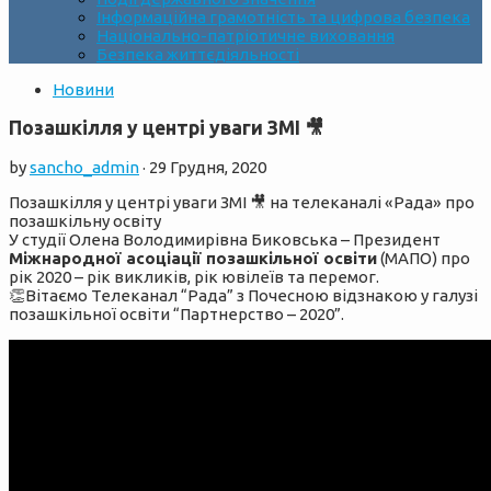
Інформаційна грамотність та цифрова безпека
Національно-патріотичне виховання
Безпека життєдіяльності
Новини
Позашкілля у центрі уваги ЗМІ 🎥
by
sancho_admin
·
29 Грудня, 2020
Позашкілля у центрі уваги ЗМІ 🎥 на телеканалі «Рада» про
позашкільну освіту
У студії Олена Володимирівна Биковська – Президент
Міжнародної асоціації позашкільної освіти
(МАПО) про
рік 2020 – рік викликів, рік ювілеїв та перемог.
👏Вітаємо Телеканал “Рада” з Почесною відзнакою у галузі
позашкільної освіти “Партнерство – 2020”.