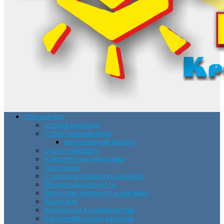
Про заклад
Історія закладу
Структура закладу
Методичний відділ
Статут закладу
Комплексна програма
Програми
Стратегія розвитку закладу
Фінансова звітність
Звіти про діяльність закладу
Закупівлі
Інструкція з діловодства
Кадровий склад закладу