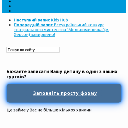
Наступний запис
Kids Hub
Попередній запис
Всеукраїнський конкурс
театрального мистецтва “Мельпоменочка”(м.
Херсон) завершено!
Бажаєте записати Вашу дитину в один з наших
гуртків?
Заповніть просту форму
Це займе у Вас не більше кількох хвилин