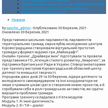
Інформаційна грамотність та цифрова безпека
Національно-патріотичне виховання
Безпека життєдіяльності
Новини
by
sancho_admin
· Опубліковано
30 Березня, 2021
·
Оновлено
30 Березня, 2021
Представники шкільних парламентів, парламентів
територіальних громад, євроклубів, молодіжних центрів
Кіровоградщини створювали віртуальний прототип
громади у форматі відомої гри „Майнкрафт”.
Онлайн-тренінг „Драйвери змін” підготували та провели
представники ГО „Агенція сталого розвитку „Хмарочос”, за
підтримки Британської Ради в Україні. Співорганізаторами
гри-тренінгу виступив Кіровоградський обласний центр
дитячої та юнацької творчості.
Упродовж двох днів 29 та 30 березня, лідери дитячого та
молодіжного самоврядування та їхні координатори не
лише отримали цікаві ідеї зі створення нових проєктів, а й
спробували себе в ролі громадських активістів, які здатні
вирішити проблеми громади.
Програма тренінгу складалася з п’яти модулів:
Модуль 1. Я і моя ідентичність
Модуль 2. Я і ТИ – діалог