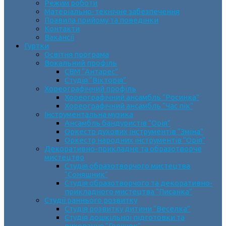
Режим роботи
Матеріально-технічне забезпечення
Правила прийому та поведінки
Контакти
Вакансії
Гуртки
Освітня програма
Вокальний профіль
СВМ “Антарес”
Студія “Вікторія”
Хореографічний профіль
Хореографічний ансамбль “Росинка”
Хореографічний ансамбль “Час пік”
Інструментальна музика
Ансамбль бандуристів “Орія”
Оркестр духових інструментів “Зміна”
Оркестр народних інструментів “Орія”
Декоративно-прикладне та образотворче
мистецтво
Cтудія образотворчого мистецтва
“Соняшник”
Студія образотворчого та декоративно-
прикладного мистецтва “Писанка”
Студії раннього розвитку
Студія розвитку дитини “Веселка”
Студія дошкільної підготовки та
виховання “Горішок”