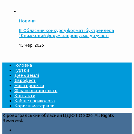
Новини
ІІІ Обласний конкурс у форматі буктрейлера
“Книжковий форум: запрошуємо до участі
15 Чер, 2026
Головна
Гуртки
День Землі
Єврофест
Наші проєкти
Фінансова звітність
Контакти
Кабінет психолога
Корисні матеріали
Кіровоградський обласний ЦДЮТ © 2026. All Rights
Reserved.