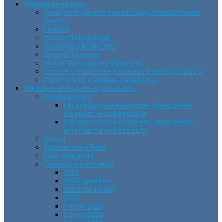
Нормативна база
Довідник директора закладу позашкільної
освіти
Накази
Листи/Положення
Охорона дитинства
Закони України
Укази Президента України
Стратегічний план діяльності МОН до 2027 р.
Робота ЗПО в умовах карантину
Науково-методична діяльність
Конференції
І Всеукраїнська науково-практична
інтернет-конференція
ІІ Всеукраїнська науково-практична
інтернет-конференція
Угоди
Нормативна база
Наші видання
Семінар-практикум
2023
2024 травень
2024 листопад
2025
1 етап 2026
2 етап 2026