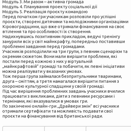
Модуль 3. Ми разом – активна громада
Модуль 4. Планування проекту соціальної дії
Модуль 5. Реалізація проєкту командою
Перед початком гри учасникам розповіли про успішні
проєкти, створені дитячими та молодіжними організаціями
Кіровоградщини, що вже отримали фінансування на своє
втілення та про особливості їх створення.
Надихнувшись позитивним прикладом, ведучі тренінгу
занурили всіх у світ майнкрафту, попередньо поставивши
проблемні завдання перед громадами.
Учасників розподілили на три групи, з певним сценарієм та
окремим сюжетом. Вони мали вирішити проблеми, які
постали перед кожною з них у віртуальній
„майнкрафтовій” громаді та побачити, як певні ініціативи
можна реалізувати у вказаних умовах.
Тож перша група займалася безпритульними тваринами,
друга – сміттям, а третя намагалася вирішити питання з
охороною культурної спадщини у своїй громаді.
Під час вирішення проблемних завдань учасники вчилися
працювати з викликами, діяти з певними ресурсами і
термінами, які вказувалися в умовах гри.
По закінченні онлайн-гри „Драйвери змін” всі учасники
отримали сертифікати та можливість подавати свої
проєкти на фінансування від Британської ради.