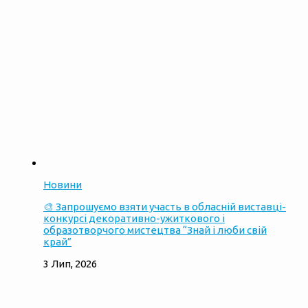
Новини
🎨 Запрошуємо взяти участь в обласній виставці-
конкурсі декоративно-ужиткового і
образотворчого мистецтва “Знай і люби свій
край”
3 Лип, 2026