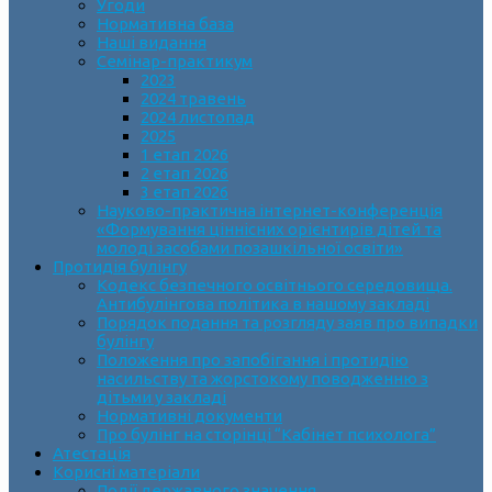
Угоди
Нормативна база
Наші видання
Семінар-практикум
2023
2024 травень
2024 листопад
2025
1 етап 2026
2 етап 2026
3 етап 2026
Науково-практична інтернет-конференція
«Формування ціннісних орієнтирів дітей та
молоді засобами позашкільної освіти»
Протидія булінгу
Кодекс безпечного освітнього середовища.
Антибулінгова політика в нашому закладі
Порядок подання та розгляду заяв про випадки
булінгу
Положення про запобігання і протидію
насильству та жорстокому поводженню з
дітьми у закладі
Нормативні документи
Про булінг на сторінці “Кабінет психолога”
Атестація
Корисні матеріали
Події державного значення