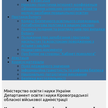
3 етап 2026
Науково-практична інтернет-конференція
«Формування ціннісних орієнтирів дітей та
молоді засобами позашкільної освіти»
Протидія булінгу
Кодекс безпечного освітнього середовища.
Антибулінгова політика в нашому закладі
Порядок подання та розгляду заяв про випадки
булінгу
Положення про запобігання і протидію
насильству та жорстокому поводженню з
дітьми у закладі
Нормативні документи
Про булінг на сторінці “Кабінет психолога”
Атестація
Корисні матеріали
Події державного значення
Інформаційна грамотність та цифрова безпека
Національно-патріотичне виховання
Безпека життєдіяльності
Міністерство освіти і науки України
Департамент освіти і науки Кіровоградської
обласної військової адміністрації