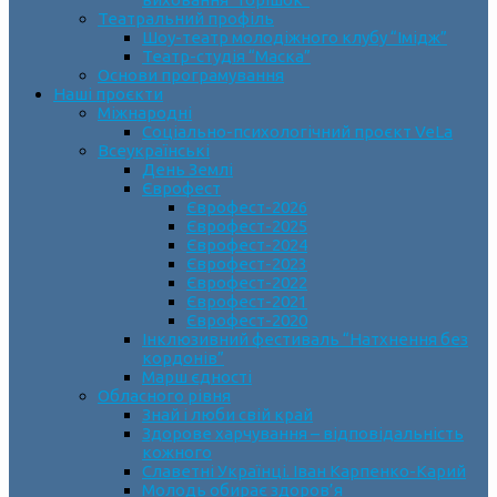
Театральний профіль
Шоу-театр молодіжного клубу “Імідж”
Театр-студія “Маска”
Основи програмування
Наші проєкти
Міжнародні
Соціально-психологічний проєкт VeLa
Всеукраїнські
День Землі
Єврофест
Єврофест-2026
Єврофест-2025
Єврофест-2024
Єврофест-2023
Єврофест-2022
Єврофест-2021
Єврофест-2020
Інклюзивний фестиваль “Натхнення без
кордонів”
Марш єдності
Обласного рівня
Знай і люби свій край
Здорове харчування – відповідальність
кожного
Славетні Українці. Іван Карпенко-Карий
Молодь обирає здоров’я