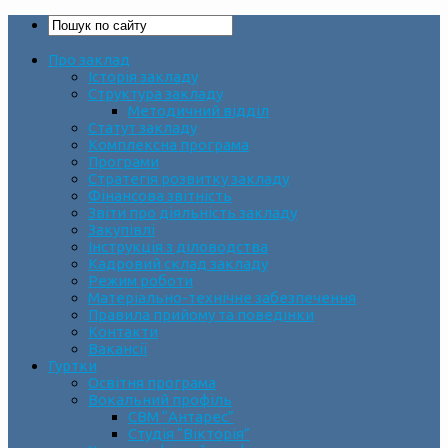
Про заклад
Історія закладу
Структура закладу
Методичний відділ
Статут закладу
Комплексна програма
Програми
Стратегія розвитку закладу
Фінансова звітність
Звіти про діяльність закладу
Закупівлі
Інструкція з діловодства
Кадровий склад закладу
Режим роботи
Матеріально-технічне забезпечення
Правила прийому та поведінки
Контакти
Вакансії
Гуртки
Освітня програма
Вокальний профіль
СВМ “Антарес”
Студія “Вікторія”