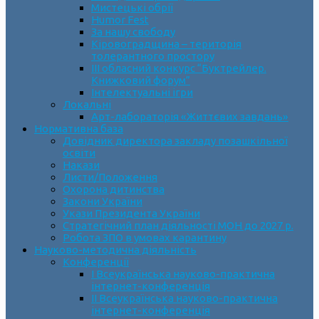
Мистецькі обрії
Humor Fest
За нашу свободу
Кіровоградщина – територія
толерантного простору
ІII обласний конкурс “Буктрейлер.
Книжковий форум”
Інтелектуальні ігри
Локальні
Арт-лабораторія «Життєвих завдань»
Нормативна база
Довідник директора закладу позашкільної
освіти
Накази
Листи/Положення
Охорона дитинства
Закони України
Укази Президента України
Стратегічний план діяльності МОН до 2027 р.
Робота ЗПО в умовах карантину
Науково-методична діяльність
Конференції
І Всеукраїнська науково-практична
інтернет-конференція
ІІ Всеукраїнська науково-практична
інтернет-конференція