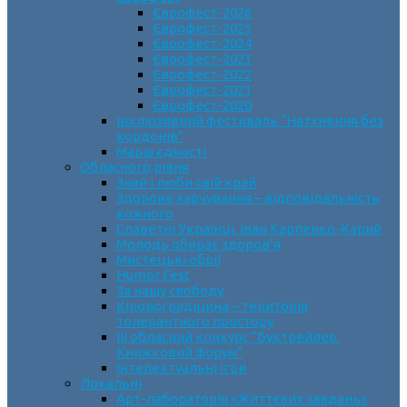
Єврофест-2026
Єврофест-2025
Єврофест-2024
Єврофест-2023
Єврофест-2022
Єврофест-2021
Єврофест-2020
Інклюзивний фестиваль “Натхнення без
кордонів”
Марш єдності
Обласного рівня
Знай і люби свій край
Здорове харчування – відповідальність
кожного
Славетні Українці. Іван Карпенко-Карий
Молодь обирає здоров’я
Мистецькі обрії
Humor Fest
За нашу свободу
Кіровоградщина – територія
толерантного простору
ІII обласний конкурс “Буктрейлер.
Книжковий форум”
Інтелектуальні ігри
Локальні
Арт-лабораторія «Життєвих завдань»