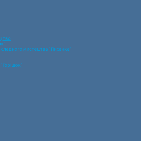
ецтво
ик”
икладного мистецтва “Писанка”
 “Горішок”