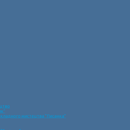
ецтво
ик”
икладного мистецтва “Писанка”