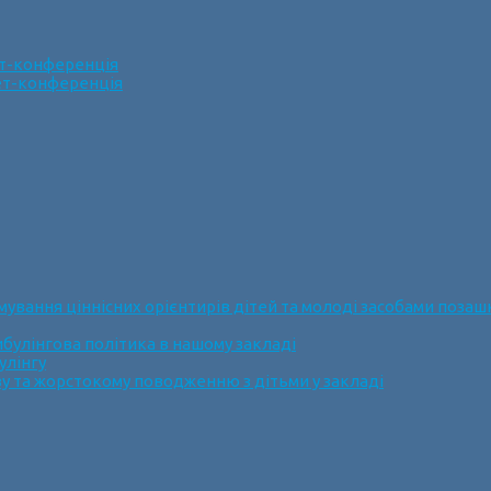
ет-конференція
нет-конференція
ання ціннісних орієнтирів дітей та молоді засобами позашк
булінгова політика в нашому закладі
улінгу
у та жорстокому поводженню з дітьми у закладі