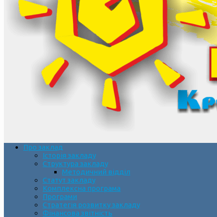
Про заклад
Історія закладу
Структура закладу
Методичний відділ
Статут закладу
Комплексна програма
Програми
Стратегія розвитку закладу
Фінансова звітність