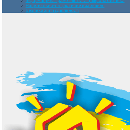
Інформаційна грамотність та цифрова безпека
Національно-патріотичне виховання
Безпека життєдіяльності