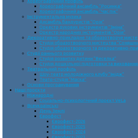
Хореографічний профіль
Хореографічний ансамбль “Росинка”
Хореографічний ансамбль “Час пік”
Інструментальна музика
Ансамбль бандуристів “Орія”
Оркестр духових інструментів “Зміна”
Оркестр народних інструментів “Орія”
Декоративно-прикладне та образотворче мист
Cтудія образотворчого мистецтва “Соняшн
Студія образотворчого та декоративно-пр
Студії раннього розвитку
Студія розвитку дитини “Веселка”
Студія дошкільної підготовки та виховання
Театральний профіль
Шоу-театр молодіжного клубу “Імідж”
Театр-студія “Маска”
Основи програмування
Наші проєкти
Міжнародні
Соціально-психологічний проєкт VeLa
Всеукраїнські
День Землі
Єврофест
Єврофест-2026
Єврофест-2025
Єврофест-2024
Єврофест-2023