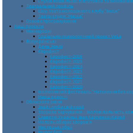
Студія дошкільної підготовки та виховання
Театральний профіль
Шоу-театр молодіжного клубу “Імідж”
Театр-студія “Маска”
Основи програмування
Наші проєкти
Міжнародні
Соціально-психологічний проєкт VeLa
Всеукраїнські
День Землі
Єврофест
Єврофест-2026
Єврофест-2025
Єврофест-2024
Єврофест-2023
Єврофест-2022
Єврофест-2021
Єврофест-2020
Інклюзивний фестиваль “Натхнення без ко
Марш єдності
Обласного рівня
Знай і люби свій край
Здорове харчування – відповідальність ко
Славетні Українці. Іван Карпенко-Карий
Молодь обирає здоров’я
Мистецькі обрії
Humor Fest