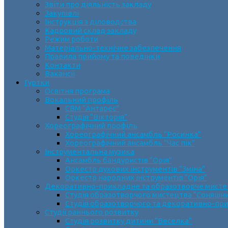
Звіти про діяльність закладу
Закупівлі
Інструкція з діловодства
Кадровий склад закладу
Режим роботи
Матеріально-технічне забезпечення
Правила прийому та поведінки
Контакти
Вакансії
Гуртки
Освітня програма
Вокальний профіль
СВМ “Антарес”
Студія “Вікторія”
Хореографічний профіль
Хореографічний ансамбль “Росинка”
Хореографічний ансамбль “Час пік”
Інструментальна музика
Ансамбль бандуристів “Орія”
Оркестр духових інструментів “Зміна”
Оркестр народних інструментів “Орія”
Декоративно-прикладне та образотворче мист
Cтудія образотворчого мистецтва “Соняшн
Студія образотворчого та декоративно-пр
Студії раннього розвитку
Студія розвитку дитини “Веселка”