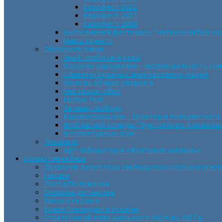
Єврофест-2022
Єврофест-2021
Єврофест-2020
Інклюзивний фестиваль “Натхнення без ко
Марш єдності
Обласного рівня
Знай і люби свій край
Здорове харчування – відповідальність ко
Славетні Українці. Іван Карпенко-Карий
Молодь обирає здоров’я
Мистецькі обрії
Humor Fest
За нашу свободу
Кіровоградщина – територія толерантного
ІII обласний конкурс “Буктрейлер. Книжков
Інтелектуальні ігри
Локальні
Арт-лабораторія «Життєвих завдань»
Нормативна база
Довідник директора закладу позашкільної освіт
Накази
Листи/Положення
Охорона дитинства
Закони України
Укази Президента України
Стратегічний план діяльності МОН до 2027 р.