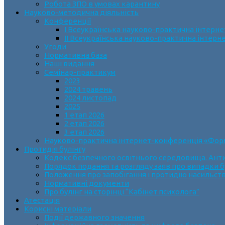
Робота ЗПО в умовах карантину
Науково-методична діяльність
Конференції
І Всеукраїнська науково-практична інтерн
ІІ Всеукраїнська науково-практична інтер
Угоди
Нормативна база
Наші видання
Семінар-практикум
2023
2024 травень
2024 листопад
2025
1 етап 2026
2 етап 2026
3 етап 2026
Науково-практична інтернет-конференція «Формув
Протидія булінгу
Кодекс безпечного освітнього середовища. Анти
Порядок подання та розгляду заяв про випадки б
Положення про запобігання і протидію насильств
Нормативні документи
Про булінг на сторінці “Кабінет психолога”
Атестація
Корисні матеріали
Події державного значення