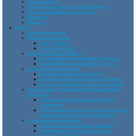
Режим роботи
Матеріально-технічне забезпечення
Правила прийому та поведінки
Контакти
Вакансії
Гуртки
Освітня програма
Вокальний профіль
СВМ “Антарес”
Студія “Вікторія”
Хореографічний профіль
Хореографічний ансамбль “Росинка”
Хореографічний ансамбль “Час пік”
Інструментальна музика
Ансамбль бандуристів “Орія”
Оркестр духових інструментів “Зміна”
Оркестр народних інструментів “Орія”
Декоративно-прикладне та образотворче
мистецтво
Cтудія образотворчого мистецтва
“Соняшник”
Студія образотворчого та декоративно-
прикладного мистецтва “Писанка”
Студії раннього розвитку
Студія розвитку дитини “Веселка”
Студія дошкільної підготовки та
виховання “Горішок”