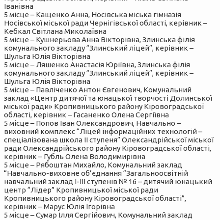
Іванівна
5 місце – Кащенко Анна, Носівська міська гімназія
Носівської міської ради Чернігівської області, керівник –
Кебкал Світлана Миколаївна
5 місце – Кушнерьова Анна Вікторівна, Злинська філія
комунального закладу “Злинський ліцей”, керівник –
Шульга Юлія Вікторівна
5 місце – Ляшенко Анастасія Юріївна, Злинська філія
комунального закладу “Злинський ліцей”, керівник –
Шульга Юлія Вікторівна
5 місце – Павліченко Антон Євгенович, Комунальний
заклад «Центр дитячої та юнацької творчості Долинської
міської ради» Кропивницького району Кіровоградської
області, керівник – Гасаненко Олена Сергіївна
5 місце – Попов Іван Олександрович, Навчально –
виховний комплекс “Ліцей інформаційних технологій –
спеціалізована школа ІІ ступеня” Олександрійської міської
ради Олександрійського району Кіровоградської області,
керівник – Губль Олена Володимирівна
5 місце – Рябоштан Михайло, Комунальний заклад
“Навчально-виховне об’єднання “Загальноосвітній
навчальний заклад І-ІІІ ступенів № 16 – дитячий юнацький
центр “Лідер” Кропивницької міської ради
Кропивницького району Кіровоградської області”,
керівник – Марус Юлія Ігорівна
5 місце – Сумар Ілля Сергійович, Комунальний заклад