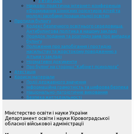
3 етап 2026
Науково-практична інтернет-конференція
«Формування ціннісних орієнтирів дітей та
молоді засобами позашкільної освіти»
Протидія булінгу
Кодекс безпечного освітнього середовища.
Антибулінгова політика в нашому закладі
Порядок подання та розгляду заяв про випадки
булінгу
Положення про запобігання і протидію
насильству та жорстокому поводженню з
дітьми у закладі
Нормативні документи
Про булінг на сторінці “Кабінет психолога”
Атестація
Корисні матеріали
Події державного значення
Інформаційна грамотність та цифрова безпека
Національно-патріотичне виховання
Безпека життєдіяльності
Міністерство освіти і науки України
Департамент освіти і науки Кіровоградської
обласної військової адміністрації