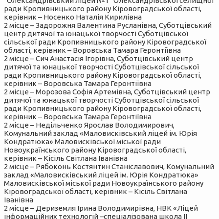
“Олександрівський ліцей №1” Олександрівської селищної
ради Кропивницького району Кіровоградської області,
керівник – Носенко Наталія Кирилівна
2 місце – Задорожня Валентина Русланівна, Суботцівський
центр дитячої та юнацької творчості Суботцівської
сільської ради Кропивницького району Кіровоградської
області, керівник – Воровська Тамара Геронтіївна
2 місце – Сич Анастасія Ігорівна, Суботцівський центр
дитячої та юнацької творчості Суботцівської сільської
ради Кропивницького району Кіровоградської області,
керівник – Воровська Тамара Геронтіївна
2 місце – Морозова Софія Артемівна, Суботцівський центр
дитячої та юнацької творчості Суботцівської сільської
ради Кропивницького району Кіровоградської області,
керівник – Воровська Тамара Геронтіївна
2 місце – Недільченко Ярослав Володимирович,
Комунальний заклад «Маловисківський ліцей ім. Юрія
Кондратюка» Маловисківської міської ради
Новоукраїнського району Кіровоградської області,
керівник – Кісіль Світлана Іванівна
2 місце – Рябоконь Костянтин Станіславович, Комунальний
заклад «Маловисківський ліцей ім. Юрія Кондратюка»
Маловисківської міської ради Новоукраїнського району
Кіровоградської області, керівник – Кісіль Світлана
Іванівна
2 місце – Дериземля Ірина Володимирівна, НВК «Ліцей
інформаційних технологій –спеціалізована школа ІІ