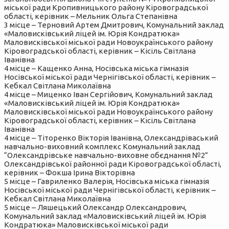
міської ради Кропивницького району Кіровоградської
області, керівник – Мельник Ольга Степанівна
3 місце – Терновий Артем Дмитрович, Комунальний заклад
«Маловисківський ліцей ім. Юрія Кондратюка»
Маловисківської міської ради Новоукраїнського району
Кіровоградської області, керівник – Кісіль Світлана
Іванівна
4 місце – Кащенко Анна, Носівська міська гімназія
Носівської міської ради Чернігівської області, керівник –
Кебкал Світлана Миколаївна
4 місце – Миценко Іван Сергійович, Комунальний заклад
«Маловисківський ліцей ім. Юрія Кондратюка»
Маловисківської міської ради Новоукраїнського району
Кіровоградської області, керівник – Кісіль Світлана
Іванівна
4 місце – Тіторенко Вікторія Іванівна, Олександріваський
навчально-виховний комплекс Комунальний заклад
“Олександрівське навчально-виховне обєднання №2”
Олександрівської районної ради Кіровоградської області,
керівник – Фокша Ірина Вікторівна
5 місце – Гавриленко Валерія, Носівська міська гімназія
Носівської міської ради Чернігівської області, керівник –
Кебкал Світлана Миколаївна
5 місце – Ляшецький Олександр Олександрович,
Комунальний заклад «Маловисківський ліцей ім. Юрія
Кондратюка» Маловисківської міської ради