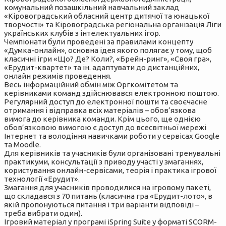
комунальний позашкільний навчальний заклад
«Кіровоградський обласний центр дитячої та юнацької
творчості» та Кіровоградська регіональна організація Ліги
українських клубів з інтелектуальних ігор.
Чемпіонати були проведені за правилами концепту
«Думка-онлайн», основна ідея якого полягає у тому, щоб
класичні ігри «Що? Де? Коли?, «Брейн-ринг», «Своя гра»,
«Ерудит-квартет» та ін. адаптувати до дистанційних,
онлайн режимів проведення.
Весь інформаційний обмін між Оргкомітетом та
керівниками команд здійснювався електронною поштою.
Регулярний доступ до електронної пошти та своєчасне
отримання і відправка всіх матеріалів – обов’язкова
вимога до керівника команди. Крім цього, ще однією
обов’язковою вимогою є доступ до всесвітньої мережі
Інтернет та володіння навичками роботи у сервісах Google
та Мoodle.
Для керівників та учасників були організовані тренувальні
практикуми, консультації з приводу участі у змаганнях,
користування онлайн-сервісами, теорія і практика ігрової
технології «Ерудит».
Змагання для учасників проводилися на ігровому пакеті,
що складався з 70 питань (класична гра «Ерудит-лото», в
якій пропонуються питання і три варіанти відповіді –
треба вибрати один).
Ігровий матеріал у програмі iSpring Suite у форматі SCORM-