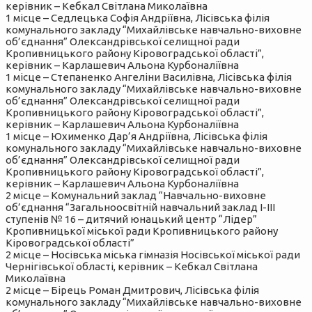
керівник – Кебкал Світлана Миколаївна
1 місце – Седлецька Софія Андріївна, Лісівська філія
комунального закладу “Михайлівське навчально-виховне
об’єднання” Олександрівської селищної ради
Кропивницького району Кіровоградської області”,
керівник – Карлашевич Альона Курбоналіївна
1 місце – Степаненко Ангеліни Василівна, Лісівська філія
комунального закладу “Михайлівське навчально-виховне
об’єднання” Олександрівської селищної ради
Кропивницького району Кіровоградської області”,
керівник – Карлашевич Альона Курбоналіївна
1 місце – Юхименко Дар’я Андріївна, Лісівська філія
комунального закладу “Михайлівське навчально-виховне
об’єднання” Олександрівської селищної ради
Кропивницького району Кіровоградської області”,
керівник – Карлашевич Альона Курбоналіївна
2 місце – Комунальний заклад “Навчально-виховне
об’єднання “Загальноосвітній навчальний заклад І-ІІІ
ступенів № 16 – дитячий юнацький центр “Лідер”
Кропивницької міської ради Кропивницького району
Кіровоградської області”
2 місце – Носівська міська гімназія Носівської міської ради
Чернігівської області, керівник – Кебкал Світлана
Миколаївна
2 місце – Бірець Роман Дмитрович, Лісівська філія
комунального закладу “Михайлівське навчально-виховне