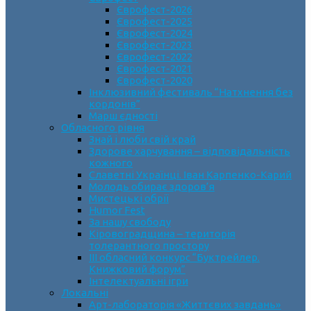
Єврофест-2026
Єврофест-2025
Єврофест-2024
Єврофест-2023
Єврофест-2022
Єврофест-2021
Єврофест-2020
Інклюзивний фестиваль “Натхнення без
кордонів”
Марш єдності
Обласного рівня
Знай і люби свій край
Здорове харчування – відповідальність
кожного
Славетні Українці. Іван Карпенко-Карий
Молодь обирає здоров’я
Мистецькі обрії
Humor Fest
За нашу свободу
Кіровоградщина – територія
толерантного простору
ІII обласний конкурс “Буктрейлер.
Книжковий форум”
Інтелектуальні ігри
Локальні
Арт-лабораторія «Життєвих завдань»