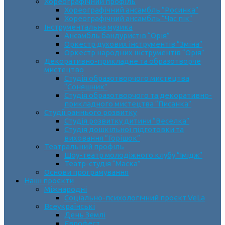
Хореографічний профіль
Хореографічний ансамбль “Росинка”
Хореографічний ансамбль “Час пік”
Інструментальна музика
Ансамбль бандуристів “Орія”
Оркестр духових інструментів “Зміна”
Оркестр народних інструментів “Орія”
Декоративно-прикладне та образотворче
мистецтво
Cтудія образотворчого мистецтва
“Соняшник”
Студія образотворчого та декоративно-
прикладного мистецтва “Писанка”
Студії раннього розвитку
Студія розвитку дитини “Веселка”
Студія дошкільної підготовки та
виховання “Горішок”
Театральний профіль
Шоу-театр молодіжного клубу “Імідж”
Театр-студія “Маска”
Основи програмування
Наші проєкти
Міжнародні
Соціально-психологічний проєкт VeLa
Всеукраїнські
День Землі
Єврофест