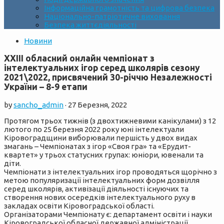
Інформаційна грамотність та цифрова безпека
Національно-патріотичне виховання
Безпека життєдіяльності
Новини
ХXІІІ обласний онлайн чемпіонат з
інтелектуальних ігор серед школярів сезону
2021\2022, присвячений 30-річчю Незалежності
України – 8-9 етапи
by
sancho_admin
·
27 Березня, 2022
Протягом трьох тижнів (з двохтижневими канікулами) з 12
лютого по 25 березня 2022 року юні інтелектуали
Кіровоградщини виборювали першість у двох видах
змагань – Чемпіонатах з ігор «Своя гра» та «Ерудит-
квартет» у трьох статусних групах: юніори, ювенали та
діти.
Чемпіонати з інтелектуальних ігор проводяться щорічно з
метою популяризації інтелектуальних форм дозвілля
серед школярів, активізації діяльності існуючих та
створення нових осередків інтелектуального руху в
закладах освіти Кіровоградської області.
Організаторами Чемпіонату є: департамент освіти і науки
Кіровоградської обласної державної адміністрації,