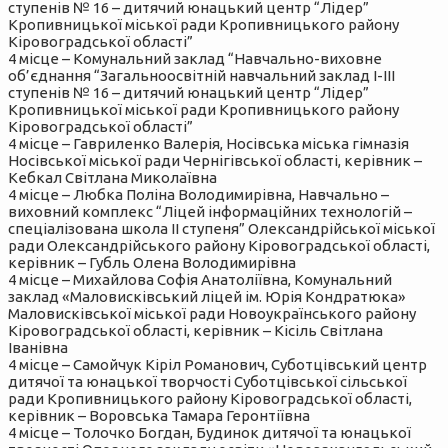
ступенів № 16 – дитячий юнацький центр “Лідер”
Кропивницької міської ради Кропивницького району
Кіровоградської області”
4 місце – Комунальний заклад “Навчально-виховне
об’єднання “Загальноосвітній навчальний заклад І-ІІІ
ступенів № 16 – дитячий юнацький центр “Лідер”
Кропивницької міської ради Кропивницького району
Кіровоградської області”
4 місце – Гавриленко Валерія, Носівська міська гімназія
Носівської міської ради Чернігівської області, керівник –
Кебкал Світлана Миколаївна
4 місце – Любка Поліна Володимирівна, Навчально –
виховний комплекс “Ліцей інформаційних технологій –
спеціалізована школа ІІ ступеня” Олександрійської міської
ради Олександрійського району Кіровоградської області,
керівник – Губль Олена Володимирівна
4 місце – Михайлова Софія Анатоліївна, Комунальний
заклад «Маловисківський ліцей ім. Юрія Кондратюка»
Маловисківської міської ради Новоукраїнського району
Кіровоградської області, керівник – Кісіль Світлана
Іванівна
4 місце – Самойчук Кіріл Романович, Суботцівський центр
дитячої та юнацької творчості Суботцівської сільської
ради Кропивницького району Кіровоградської області,
керівник – Воровська Тамара Геронтіївна
4 місце – Толочко Богдан, Будинок дитячої та юнацької