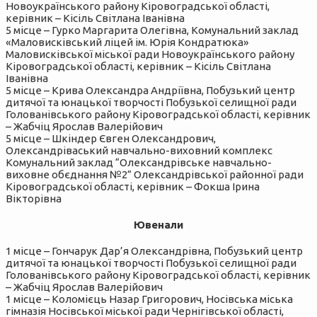
Новоукраїнського району Кіровоградської області,
керівник – Кісіль Світлана Іванівна
5 місце – Гурко Маргарита Олегівна, Комунальний заклад
«Маловисківський ліцей ім. Юрія Кондратюка»
Маловисківської міської ради Новоукраїнського району
Кіровоградської області, керівник – Кісіль Світлана
Іванівна
5 місце – Крива Олександра Андріївна, Побузький центр
дитячої та юнацької творчості Побузької селищної ради
Голованівського району Кіровоградської області, керівник
– Жабчіц Ярослав Валерійович
5 місце – Шкіндер Євген Олександрович,
Олександріваський навчально-виховний комплекс
Комунальний заклад “Олександрівське навчально-
виховне обєднання №2” Олександрівської районної ради
Кіровоградської області, керівник – Фокша Ірина
Вікторівна
Ювенали
1 місце – Гончарук Дар’я Олександрівна, Побузький центр
дитячої та юнацької творчості Побузької селищної ради
Голованівського району Кіровоградської області, керівник
– Жабчіц Ярослав Валерійович
1 місце – Коломієць Назар Григорович, Носівська міська
гімназія Носівської міської ради Чернігівської області,