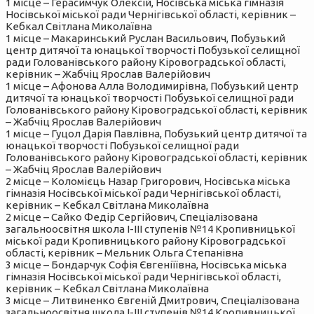
1 місце – Герасимчук Олексій, Носівська міська гімназія
Носівської міської ради Чернігівської області, керівник –
Кебкал Світлана Миколаївна
1 місце – Макаринський Руслан Васильович, Побузький
центр дитячої та юнацької творчості Побузької селищної
ради Голованівського району Кіровоградської області,
керівник – Жабчіц Ярослав Валерійович
1 місце – Афонова Алла Володимирівна, Побузький центр
дитячої та юнацької творчості Побузької селищної ради
Голованівського району Кіровоградської області, керівник
– Жабчіц Ярослав Валерійович
1 місце – Гуцол Дарія Павлівна, Побузький центр дитячої та
юнацької творчості Побузької селищної ради
Голованівського району Кіровоградської області, керівник
– Жабчіц Ярослав Валерійович
2 місце – Коломієць Назар Григорович, Носівська міська
гімназія Носівської міської ради Чернігівської області,
керівник – Кебкал Світлана Миколаївна
2 місце – Сайко Федір Сергійович, Спеціалізована
загальноосвітня школа І-ІІІ ступенів №14 Кропивницької
міської ради Кропивницького району Кіровоградської
області, керівник – Мельник Ольга Степанівна
3 місце – Бондарчук Софія Євгеніїївна, Носівська міська
гімназія Носівської міської ради Чернігівської області,
керівник – Кебкал Світлана Миколаївна
3 місце – Литвиненко Євгеній Дмитрович, Спеціалізована
загальноосвітня школа І-ІІІ ступенів №14 Кропивницької