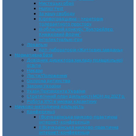
Мистецькі обрії
Humor Fest
За нашу свободу
Кіровоградщина – територія
толерантного простору
ІII обласний конкурс “Буктрейлер.
Книжковий форум”
Інтелектуальні ігри
Локальні
Арт-лабораторія «Життєвих завдань»
Нормативна база
Довідник директора закладу позашкільної
освіти
Накази
Листи/Положення
Охорона дитинства
Закони України
Укази Президента України
Стратегічний план діяльності МОН до 2027 р.
Робота ЗПО в умовах карантину
Науково-методична діяльність
Конференції
І Всеукраїнська науково-практична
інтернет-конференція
ІІ Всеукраїнська науково-практична
інтернет-конференція