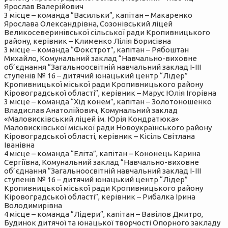
Ярослав Валерійович
3 місце – команда “Васильки”, капітан – Макаренко
Ярослава Олександрівна, Созонівський ліцей
Великосеверинівської сільської ради Кропивницького
району, керівник – Клименко Лілія Борисівна
3 місце – команда “Фокстрот”, капітан – Рябоштан
Михайло, Комунальний заклад “Навчально-виховне
об’єднання “Загальноосвітній навчальний заклад І-ІІІ
ступенів № 16 – дитячий юнацький центр “Лідер”
Кропивницької міської ради Кропивницького району
Кіровоградської області”, керівник – Марус Юлія Ігорівна
3 місце – команда “Хід конем”, капітан – Золотоношенко
Владислав Анатолійович, Комунальний заклад
«Маловисківський ліцей ім. Юрія Кондратюка»
Маловисківської міської ради Новоукраїнського району
Кіровоградської області, керівник – Кісіль Світлана
Іванівна
4 місце – команда “Еліта”, капітан – Кононець Карина
Сергіївна, Комунальний заклад “Навчально-виховне
об’єднання “Загальноосвітній навчальний заклад І-ІІІ
ступенів № 16 – дитячий юнацький центр “Лідер”
Кропивницької міської ради Кропивницького району
Кіровоградської області”, керівник – Рибалка Ірина
Володимирівна
4 місце – команда “Лідери”, капітан – Вавілов Дмитро,
Будинок дитячої та юнацької творчості Опорного закладу