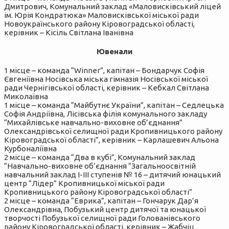
Дмитрович, Комунальний заклад «Маловисківський ліцей
ім. Юрія Кондратюка» Маловисківської міської ради
Новоукраїнського району Кіровоградської області,
керівник – Кісіль Світлана Іванівна
Ювенали
1 місце – команда “Winner”, капітан – Бондарчук Софія
Євгеніївна Носівська міська гімназія Носівської міської
ради Чернігівської області, керівник – Кебкал Світлана
Миколаївна
1 місце – команда “Майбутнє України”, капітан – Седлецька
Софія Андріївна, Лісівська філія комунального закладу
“Михайлівське навчально-виховне об’єднання”
Олександрівської селищної ради Кропивницького району
Кіровоградської області”, керівник – Карлашевич Альона
Курбоналіївна
2 місце – команда “Два в кубі”, Комунальний заклад
“Навчально-виховне об’єднання “Загальноосвітній
навчальний заклад І-ІІІ ступенів № 16 – дитячий юнацький
центр “Лідер” Кропивницької міської ради
Кропивницького району Кіровоградської області”
2 місце – команда “Еврика”, капітан – Гончарук Дар’я
Олександрівна, Побузький центр дитячої та юнацької
творчості Побузької селищної ради Голованівського
району Кіровоградської області, керівник – Жабчіц