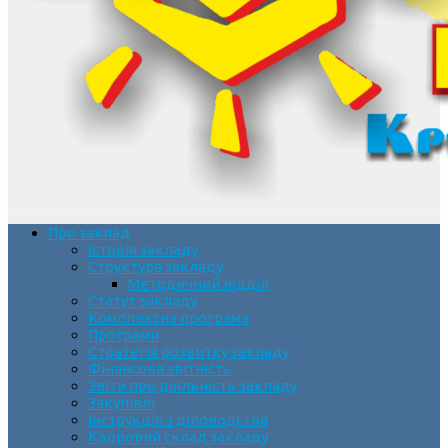
Про заклад
Історія закладу
Структура закладу
Методичний відділ
Статут закладу
Комплексна програма
Програми
Стратегія розвитку закладу
Фінансова звітність
Звіти про діяльність закладу
Закупівлі
Інструкція з діловодства
Кадровий склад закладу