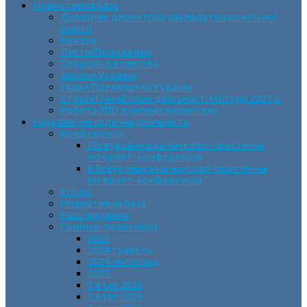
Нормативна база
Довідник директора закладу позашкільної
освіти
Накази
Листи/Положення
Охорона дитинства
Закони України
Укази Президента України
Стратегічний план діяльності МОН до 2027 р.
Робота ЗПО в умовах карантину
Науково-методична діяльність
Конференції
І Всеукраїнська науково-практична
інтернет-конференція
ІІ Всеукраїнська науково-практична
інтернет-конференція
Угоди
Нормативна база
Наші видання
Семінар-практикум
2023
2024 травень
2024 листопад
2025
1 етап 2026
2 етап 2026