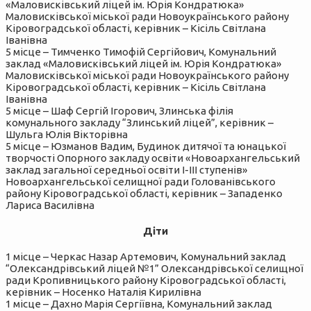
«Маловисківський ліцей ім. Юрія Кондратюка»
Маловисківської міської ради Новоукраїнського району
Кіровоградської області, керівник – Кісіль Світлана
Іванівна
5 місце – Тимченко Тимофій Сергійович, Комунальний
заклад «Маловисківський ліцей ім. Юрія Кондратюка»
Маловисківської міської ради Новоукраїнського району
Кіровоградської області, керівник – Кісіль Світлана
Іванівна
5 місце – Шаф Сергій Ігорович, Злинська філія
комунального закладу “Злинський ліцей”, керівник –
Шульга Юлія Вікторівна
5 місце – Юзманов Вадим, Будинок дитячої та юнацької
творчості Опорного закладу освіти «Новоархангельський
заклад загальної середньої освіти І-ІІІ ступенів»
Новоархангельської селищної ради Голованівського
району Кіровоградської області, керівник – Западенко
Лариса Василівна
Діти
1 місце – Черкас Назар Артемович, Комунальний заклад
“Олександрівський ліцей №1” Олександрівської селищної
ради Кропивницького району Кіровоградської області,
керівник – Носенко Наталія Кирилівна
1 місце – Дахно Марія Сергіївна, Комунальний заклад