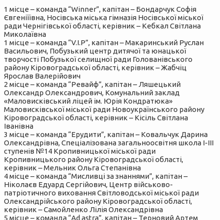
1 місце – команда “Winner”, капітан – Бондарчук Софія
Євгеніїївна, Носівська міська гімназія Носівської міської
ради Чернігівської області, керівник – Кебкал Світлана
Миколаївна
1 місце – команда “V.I.P”, капітан – Макаринський Руслан
Васильович, Побузький центр дитячої та юнацької
творчості Побузької селищної ради Голованівського
району Кіровоградської області, керівник – Жабчіц
Ярослав Валерійович
2 місце – команда “Ревайф”, капітан – Ляшецький
Олександр Олександрович, Комунальний заклад
«Маловисківський ліцей ім. Юрія Кондратюка»
Маловисківської міської ради Новоукраїнського району
Кіровоградської області, керівник – Кісіль Світлана
Іванівна
3 місце – команда “Ерудити”, капітан – Ковальчук Дарина
Олександрівна, Спеціалізована загальноосвітня школа І-ІІІ
ступенів №14 Кропивницької міської ради
Кропивницького району Кіровоградської області,
керівник – Мельник Ольга Степанівна
4 місце – команда “Мисливці за знаннями”, капітан –
Ніколаєв Едуард Сергійович, Центр військово-
патріотичного виховання Світловодської міської ради
Олександрійського району Кіровоградської області,
керівник – Самойленко Лілія Олександрівна
5 місце – команда “Ad astra”, капітан – Терновий Артем