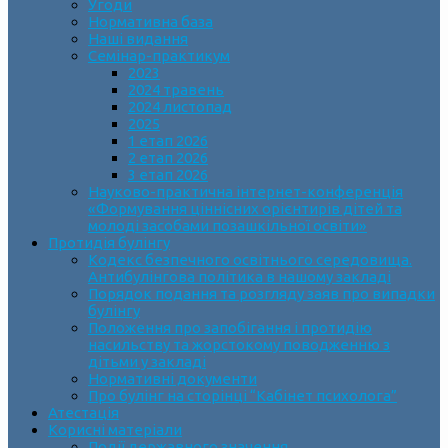
Угоди
Нормативна база
Наші видання
Семінар-практикум
2023
2024 травень
2024 листопад
2025
1 етап 2026
2 етап 2026
3 етап 2026
Науково-практична інтернет-конференція
«Формування ціннісних орієнтирів дітей та
молоді засобами позашкільної освіти»
Протидія булінгу
Кодекс безпечного освітнього середовища.
Антибулінгова політика в нашому закладі
Порядок подання та розгляду заяв про випадки
булінгу
Положення про запобігання і протидію
насильству та жорстокому поводженню з
дітьми у закладі
Нормативні документи
Про булінг на сторінці “Кабінет психолога”
Атестація
Корисні матеріали
Події державного значення