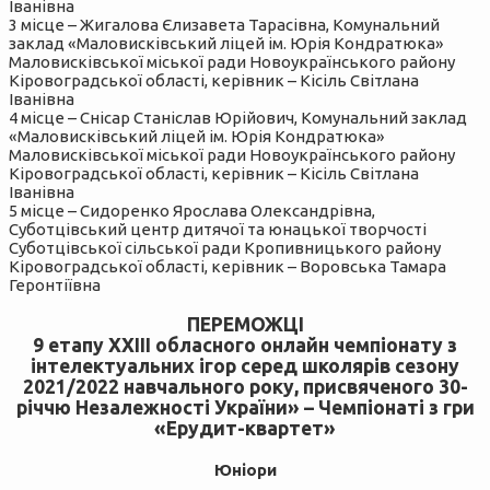
Іванівна
3 місце – Жигалова Єлизавета Тарасівна, Комунальний
заклад «Маловисківський ліцей ім. Юрія Кондратюка»
Маловисківської міської ради Новоукраїнського району
Кіровоградської області, керівник – Кісіль Світлана
Іванівна
4 місце – Снісар Станіслав Юрійович, Комунальний заклад
«Маловисківський ліцей ім. Юрія Кондратюка»
Маловисківської міської ради Новоукраїнського району
Кіровоградської області, керівник – Кісіль Світлана
Іванівна
5 місце – Сидоренко Ярослава Олександрівна,
Суботцівський центр дитячої та юнацької творчості
Суботцівської сільської ради Кропивницького району
Кіровоградської області, керівник – Воровська Тамара
Геронтіївна
ПЕРЕМОЖЦІ
9 етапу ХXІІІ обласного онлайн чемпіонату з
інтелектуальних ігор серед школярів сезону
2021/2022 навчального року, присвяченого 30-
річчю Незалежності України» – Чемпіонаті з гри
«Ерудит-квартет»
Юніори