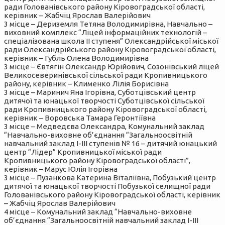
ради Голованівського району Кіровоградської області,
керівник – Жабчіц Ярослав Валерійович
3 місце – Дериземля Тетяна Володимирівна, Навчально –
виховний комплекс “Ліцей інформаційних технологій –
спеціалізована школа ІІ ступеня” Олександрійської міської
ради Олександрійського району Кіровоградської області,
керівник – Губль Олена Володимирівна
3 місце – Євтягін Олександр Юрійович, Созонівський ліцей
Великосеверинівської сільської ради Кропивницького
району, керівник – Клименко Лілія Борисівна
3 місце – Маринич Яна Ігорівна, Суботцівський центр
дитячої та юнацької творчості Суботцівської сільської
ради Кропивницького району Кіровоградської області,
керівник – Воровська Тамара Геронтіївна
3 місце – Медведєва Олександра, Комунальний заклад
“Навчально-виховне об’єднання “Загальноосвітній
навчальний заклад І-ІІІ ступенів № 16 – дитячий юнацький
центр “Лідер” Кропивницької міської ради
Кропивницького району Кіровоградської області”,
керівник – Марус Юлія Ігорівна
3 місце – Пузанкова Катерина Віталіївна, Побузький центр
дитячої та юнацької творчості Побузької селищної ради
Голованівського району Кіровоградської області, керівник
– Жабчіц Ярослав Валерійович
4 місце – Комунальний заклад “Навчально-виховне
об’єднання “Загальноосвітній навчальний заклад І-ІІІ