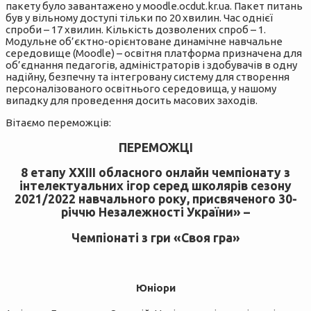
пакету було завантажено у мoodle.ocdut.kr.ua. Пакет питань
був у вільному доступі тільки по 20 хвилин. Час однієї
спроби – 17 хвилин. Кількість дозволених спроб – 1.
Mодульне об’єктно-орієнтоване динамічне навчальне
середовище (Moodle) – освітня платформа призначена для
об’єднання педагогів, адміністраторів і здобувачів в одну
надійну, безпечну та інтегровану систему для створення
персоналізованого освітнього середовища, у нашому
випадку для проведення досить масових заходів.
Вітаємо переможців:
ПЕРЕМОЖЦІ
8 етапу Х
X
ІІІ обласного онлайн чемпіонату з
інтелектуальних ігор серед школярів сезону
2021/2022 навчального року, присвяченого 30-
річчю Незалежності України» –
Чемпіонаті з гри «Своя гра»
Юніори