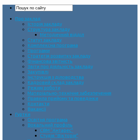
Про заклад
Історія закладу
Структура закладу
Методичний відділ
Статут закладу
Комплексна програма
Програми
Стратегія розвитку закладу
Фінансова звітність
Звіти про діяльність закладу
Закупівлі
Інструкція з діловодства
Кадровий склад закладу
Режим роботи
Матеріально-технічне забезпечення
Правила прийому та поведінки
Контакти
Вакансії
Гуртки
Освітня програма
Вокальний профіль
СВМ “Антарес”
Студія “Вікторія”