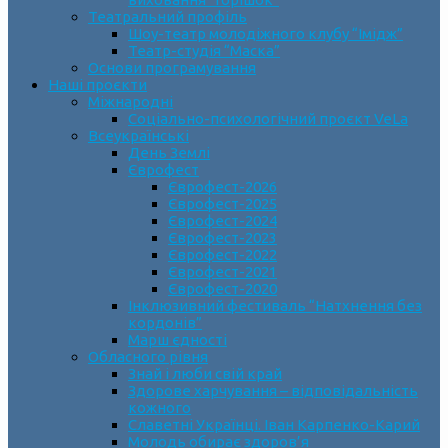
Театральний профіль
Шоу-театр молодіжного клубу “Імідж”
Театр-студія “Маска”
Основи програмування
Наші проєкти
Міжнародні
Соціально-психологічний проєкт VeLa
Всеукраїнські
День Землі
Єврофест
Єврофест-2026
Єврофест-2025
Єврофест-2024
Єврофест-2023
Єврофест-2022
Єврофест-2021
Єврофест-2020
Інклюзивний фестиваль “Натхнення без
кордонів”
Марш єдності
Обласного рівня
Знай і люби свій край
Здорове харчування – відповідальність
кожного
Славетні Українці. Іван Карпенко-Карий
Молодь обирає здоров’я