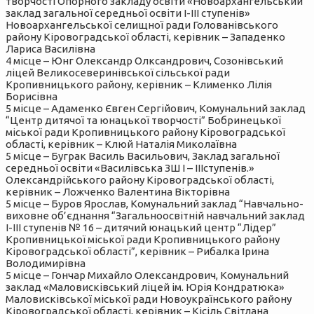
творчості Опорного закладу освіти «Новоархангельський
заклад загальної середньої освіти І-ІІІ ступенів»
Новоархангельської селищної ради Голованівського
району Кіровоградської області, керівник – Западенко
Лариса Василівна
4 місце – Юнг Олександр Олксандрович, Созонівський
ліцей Великосеверинівської сільської ради
Кропивницького району, керівник – Клименко Лілія
Борисівна
5 місце – Адаменко Євген Сергійович, Комунальний заклад
“Центр дитячої та юнацької творчості” Бобринецької
міської ради Кропивницького району Кіровоградської
області, керівник – Клюй Наталія Миколаївна
5 місце – Буграк Василь Васильович, Заклад загальної
середньої освіти «Василівська ЗШ І – ІІІступенів.»
Олександрійського району Кіровоградської області,
керівник – Ложченко Валентина Вікторівна
5 місце – Буров Ярослав, Комунальний заклад “Навчально-
виховне об’єднання “Загальноосвітній навчальний заклад
І-ІІІ ступенів № 16 – дитячий юнацький центр “Лідер”
Кропивницької міської ради Кропивницького району
Кіровоградської області”, керівник – Рибалка Ірина
Володимирівна
5 місце – Гончар Михайло Олександрович, Комунальний
заклад «Маловисківський ліцей ім. Юрія Кондратюка»
Маловисківської міської ради Новоукраїнського району
Кіровоградської області, керівник – Кісіль Світлана