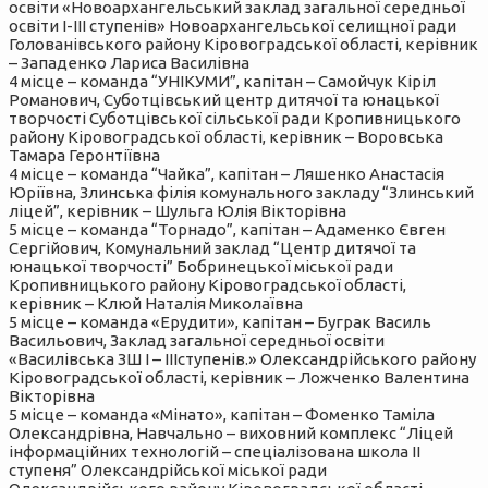
освіти «Новоархангельський заклад загальної середньої
освіти І-ІІІ ступенів» Новоархангельської селищної ради
Голованівського району Кіровоградської області, керівник
– Западенко Лариса Василівна
4 місце – команда “УНІКУМИ”, капітан – Самойчук Кіріл
Романович, Суботцівський центр дитячої та юнацької
творчості Суботцівської сільської ради Кропивницького
району Кіровоградської області, керівник – Воровська
Тамара Геронтіївна
4 місце – команда “Чайка”, капітан – Ляшенко Анастасія
Юріївна, Злинська філія комунального закладу “Злинський
ліцей”, керівник – Шульга Юлія Вікторівна
5 місце – команда “Торнадо”, капітан – Адаменко Євген
Сергійович, Комунальний заклад “Центр дитячої та
юнацької творчості” Бобринецької міської ради
Кропивницького району Кіровоградської області,
керівник – Клюй Наталія Миколаївна
5 місце – команда «Ерудити», капітан – Буграк Василь
Васильович, Заклад загальної середньої освіти
«Василівська ЗШ І – ІІІступенів.» Олександрійського району
Кіровоградської області, керівник – Ложченко Валентина
Вікторівна
5 місце – команда «Мінато», капітан – Фоменко Таміла
Олександрівна, Навчально – виховний комплекс “Ліцей
інформаційних технологій – спеціалізована школа ІІ
ступеня” Олександрійської міської ради