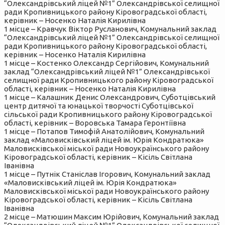
“Олександрівський ліцей №1” Олександрівської селищної
ради Кропивницького району Кіровоградської області,
керівник – Носенко Наталія Кирилівна
1 місце – Кравчук Віктор Русланович, Комунальний заклад
“Олександрівський ліцей №1” Олександрівської селищної
ради Кропивницького району Кіровоградської області,
керівник – Носенко Наталія Кирилівна
1 місце – Костенко Олександр Сергійович, Комунальний
заклад “Олександрівський ліцей №1” Олександрівської
селищної ради Кропивницького району Кіровоградської
області, керівник – Носенко Наталія Кирилівна
1 місце – Калашник Денис Олександрович, Суботцівський
центр дитячої та юнацької творчості Суботцівської
сільської ради Кропивницького району Кіровоградської
області, керівник – Воровська Тамара Геронтіївна
1 місце – Потапов Тимофій Анатолійович, Комунальний
заклад «Маловисківський ліцей ім. Юрія Кондратюка»
Маловисківської міської ради Новоукраїнського району
Кіровоградської області, керівник – Кісіль Світлана
Іванівна
1 місце – Путнік Станіслав Ігорович, Комунальний заклад
«Маловисківський ліцей ім. Юрія Кондратюка»
Маловисківської міської ради Новоукраїнського району
Кіровоградської області, керівник – Кісіль Світлана
Іванівна
2 місце – Матюшин Максим Юрійович, Комунальний заклад