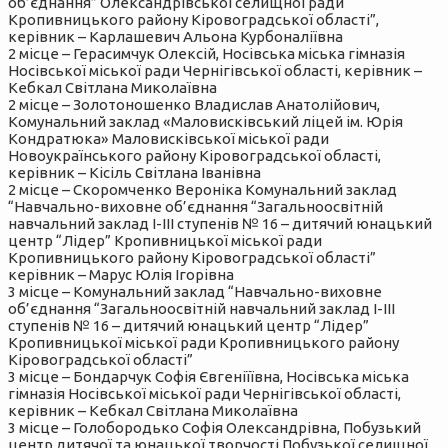
об’єднання” Олександрівської селищної ради
Кропивницького району Кіровоградської області”,
керівник – Карлашевич Альона Курбоналіївна
2 місце – Герасимчук Олексій, Носівська міська гімназія
Носівської міської ради Чернігівської області, керівник –
Кебкал Світлана Миколаївна
2 місце – Золотоношенко Владислав Анатолійович,
Комунальний заклад «Маловисківський ліцей ім. Юрія
Кондратюка» Маловисківської міської ради
Новоукраїнського району Кіровоградської області,
керівник – Кісіль Світлана Іванівна
2 місце – Скоромченко Вероніка Комунальний заклад
“Навчально-виховне об’єднання “Загальноосвітній
навчальний заклад І-ІІІ ступенів № 16 – дитячий юнацький
центр “Лідер” Кропивницької міської ради
Кропивницького району Кіровоградської області”
керівник – Марус Юлія Ігорівна
3 місце – Комунальний заклад “Навчально-виховне
об’єднання “Загальноосвітній навчальний заклад І-ІІІ
ступенів № 16 – дитячий юнацький центр “Лідер”
Кропивницької міської ради Кропивницького району
Кіровоградської області”
3 місце – Бондарчук Софія Євгеніїївна, Носівська міська
гімназія Носівської міської ради Чернігівської області,
керівник – Кебкал Світлана Миколаївна
3 місце – Голобородько Софія Олександрівна, Побузький
центр дитячої та юнацької творчості Побузької селищної