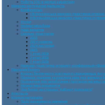
Робота ЗПО в умовах карантину
Науково-методична діяльність
Конференції
І Всеукраїнська науково-практична інтерн
ІІ Всеукраїнська науково-практична інтер
Угоди
Нормативна база
Наші видання
Семінар-практикум
2023
2024 травень
2024 листопад
2025
1 етап 2026
2 етап 2026
3 етап 2026
Науково-практична інтернет-конференція «Формув
Протидія булінгу
Кодекс безпечного освітнього середовища. Анти
Порядок подання та розгляду заяв про випадки б
Положення про запобігання і протидію насильств
Нормативні документи
Про булінг на сторінці “Кабінет психолога”
Атестація
Корисні матеріали
Події державного значення