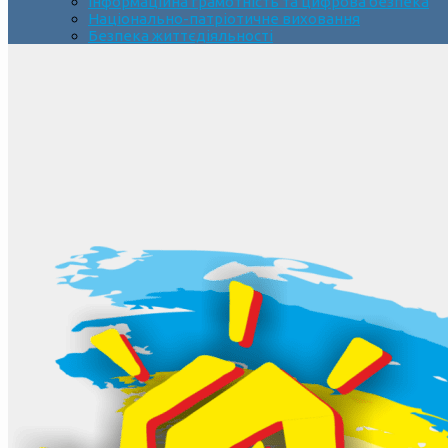
Інформаційна грамотність та цифрова безпека
Національно-патріотичне виховання
Безпека життєдіяльності