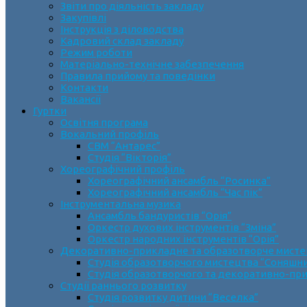
Звіти про діяльність закладу
Закупівлі
Інструкція з діловодства
Кадровий склад закладу
Режим роботи
Матеріально-технічне забезпечення
Правила прийому та поведінки
Контакти
Вакансії
Гуртки
Освітня програма
Вокальний профіль
СВМ “Антарес”
Студія “Вікторія”
Хореографічний профіль
Хореографічний ансамбль “Росинка”
Хореографічний ансамбль “Час пік”
Інструментальна музика
Ансамбль бандуристів “Орія”
Оркестр духових інструментів “Зміна”
Оркестр народних інструментів “Орія”
Декоративно-прикладне та образотворче мист
Cтудія образотворчого мистецтва “Соняшн
Студія образотворчого та декоративно-пр
Студії раннього розвитку
Студія розвитку дитини “Веселка”