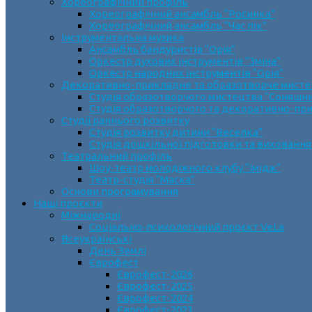
Хореографічний профіль
Хореографічний ансамбль “Росинка”
Хореографічний ансамбль “Час пік”
Інструментальна музика
Ансамбль бандуристів “Орія”
Оркестр духових інструментів “Зміна”
Оркестр народних інструментів “Орія”
Декоративно-прикладне та образотворче мист
Cтудія образотворчого мистецтва “Соняшн
Студія образотворчого та декоративно-пр
Студії раннього розвитку
Студія розвитку дитини “Веселка”
Студія дошкільної підготовки та виховання
Театральний профіль
Шоу-театр молодіжного клубу “Імідж”
Театр-студія “Маска”
Основи програмування
Наші проєкти
Міжнародні
Соціально-психологічний проєкт VeLa
Всеукраїнські
День Землі
Єврофест
Єврофест-2026
Єврофест-2025
Єврофест-2024
Єврофест-2023