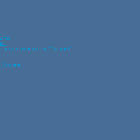
ецтво
ик”
икладного мистецтва “Писанка”
 “Горішок”