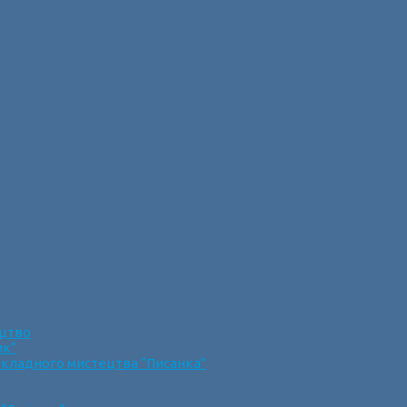
ецтво
ик”
икладного мистецтва “Писанка”