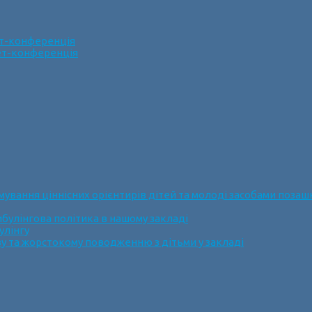
ет-конференція
нет-конференція
ання ціннісних орієнтирів дітей та молоді засобами позашк
булінгова політика в нашому закладі
улінгу
у та жорстокому поводженню з дітьми у закладі