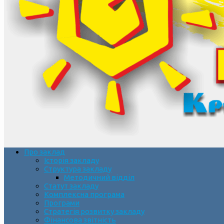
Про заклад
Історія закладу
Структура закладу
Методичний відділ
Статут закладу
Комплексна програма
Програми
Стратегія розвитку закладу
Фінансова звітність