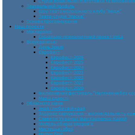
Студія дошкільної підготовки та виховання
Театральний профіль
Шоу-театр молодіжного клубу “Імідж”
Театр-студія “Маска”
Основи програмування
Наші проєкти
Міжнародні
Соціально-психологічний проєкт VeLa
Всеукраїнські
День Землі
Єврофест
Єврофест-2026
Єврофест-2025
Єврофест-2024
Єврофест-2023
Єврофест-2022
Єврофест-2021
Єврофест-2020
Інклюзивний фестиваль “Натхнення без ко
Марш єдності
Обласного рівня
Знай і люби свій край
Здорове харчування – відповідальність ко
Славетні Українці. Іван Карпенко-Карий
Молодь обирає здоров’я
Мистецькі обрії
Humor Fest