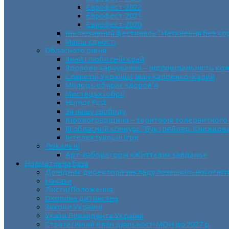
Єврофест-2022
Єврофест-2021
Єврофест-2020
Інклюзивний фестиваль “Натхнення без ко
Марш єдності
Обласного рівня
Знай і люби свій край
Здорове харчування – відповідальність ко
Славетні Українці. Іван Карпенко-Карий
Молодь обирає здоров’я
Мистецькі обрії
Humor Fest
За нашу свободу
Кіровоградщина – територія толерантного
ІII обласний конкурс “Буктрейлер. Книжков
Інтелектуальні ігри
Локальні
Арт-лабораторія «Життєвих завдань»
Нормативна база
Довідник директора закладу позашкільної освіт
Накази
Листи/Положення
Охорона дитинства
Закони України
Укази Президента України
Стратегічний план діяльності МОН до 2027 р.