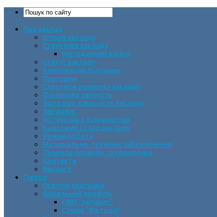
Про заклад
Історія закладу
Структура закладу
Методичний відділ
Статут закладу
Комплексна програма
Програми
Стратегія розвитку закладу
Фінансова звітність
Звіти про діяльність закладу
Закупівлі
Інструкція з діловодства
Кадровий склад закладу
Режим роботи
Матеріально-технічне забезпечення
Правила прийому та поведінки
Контакти
Вакансії
Гуртки
Освітня програма
Вокальний профіль
СВМ “Антарес”
Студія “Вікторія”