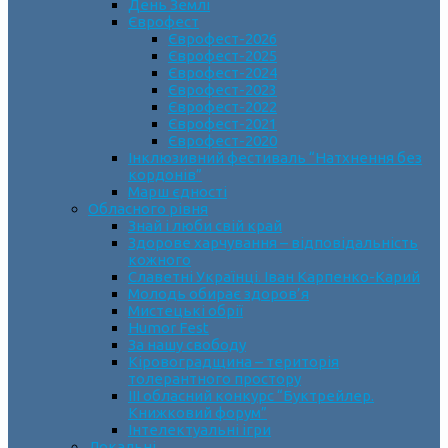
День Землі
Єврофест
Єврофест-2026
Єврофест-2025
Єврофест-2024
Єврофест-2023
Єврофест-2022
Єврофест-2021
Єврофест-2020
Інклюзивний фестиваль “Натхнення без
кордонів”
Марш єдності
Обласного рівня
Знай і люби свій край
Здорове харчування – відповідальність
кожного
Славетні Українці. Іван Карпенко-Карий
Молодь обирає здоров’я
Мистецькі обрії
Humor Fest
За нашу свободу
Кіровоградщина – територія
толерантного простору
ІII обласний конкурс “Буктрейлер.
Книжковий форум”
Інтелектуальні ігри
Локальні