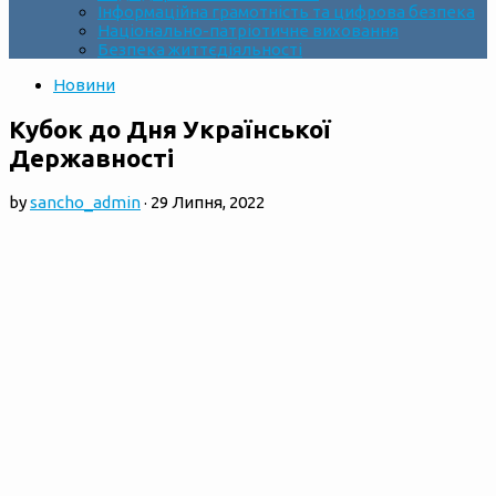
Інформаційна грамотність та цифрова безпека
Національно-патріотичне виховання
Безпека життєдіяльності
Новини
Кубок до Дня Української
Державності
by
sancho_admin
·
29 Липня, 2022