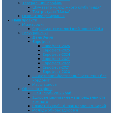
Театральний профіль
Шоу-театр молодіжного клубу “Імідж”
Театр-студія “Маска”
Основи програмування
Наші проєкти
Міжнародні
Соціально-психологічний проєкт VeLa
Всеукраїнські
День Землі
Єврофест
Єврофест-2026
Єврофест-2025
Єврофест-2024
Єврофест-2023
Єврофест-2022
Єврофест-2021
Єврофест-2020
Інклюзивний фестиваль “Натхнення без
кордонів”
Марш єдності
Обласного рівня
Знай і люби свій край
Здорове харчування – відповідальність
кожного
Славетні Українці. Іван Карпенко-Карий
Молодь обирає здоров’я