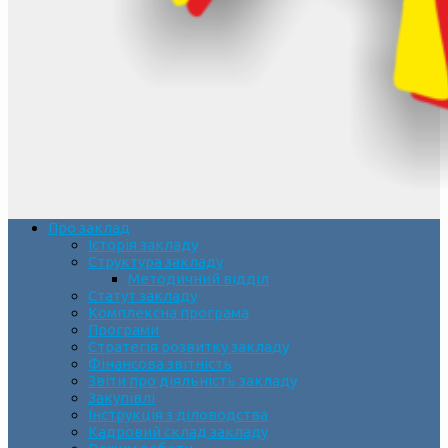
Про заклад
Історія закладу
Структура закладу
Методичний відділ
Статут закладу
Комплексна програма
Програми
Стратегія розвитку закладу
Фінансова звітність
Звіти про діяльність закладу
Закупівлі
Інструкція з діловодства
Кадровий склад закладу