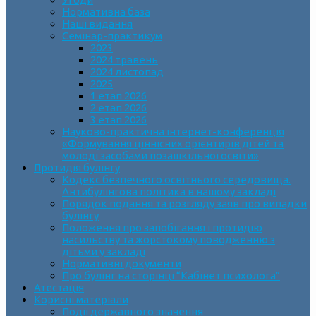
Нормативна база
Наші видання
Семінар-практикум
2023
2024 травень
2024 листопад
2025
1 етап 2026
2 етап 2026
3 етап 2026
Науково-практична інтернет-конференція
«Формування ціннісних орієнтирів дітей та
молоді засобами позашкільної освіти»
Протидія булінгу
Кодекс безпечного освітнього середовища.
Антибулінгова політика в нашому закладі
Порядок подання та розгляду заяв про випадки
булінгу
Положення про запобігання і протидію
насильству та жорстокому поводженню з
дітьми у закладі
Нормативні документи
Про булінг на сторінці “Кабінет психолога”
Атестація
Корисні матеріали
Події державного значення