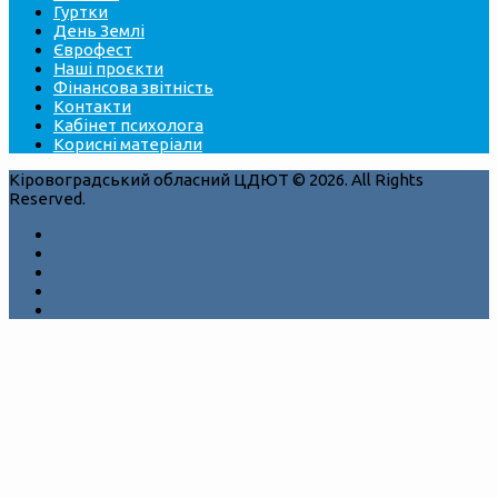
Гуртки
День Землі
Єврофест
Наші проєкти
Фінансова звітність
Контакти
Кабінет психолога
Корисні матеріали
Кіровоградський обласний ЦДЮТ © 2026. All Rights
Reserved.