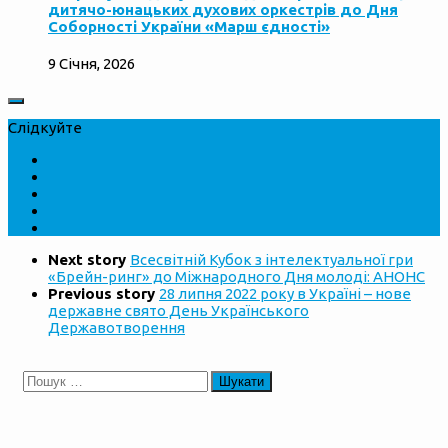
дитячо-юнацьких духових оркестрів до Дня
Соборності України «Марш єдності»
9 Січня, 2026
Слідкуйте
Next story
Всесвітній Кубок з інтелектуальної гри
«Брейн-ринг» до Міжнародного Дня молоді: АНОНС
Previous story
28 липня 2022 року в Україні – нове
державне свято День Українського
Державотворення
Пошук: