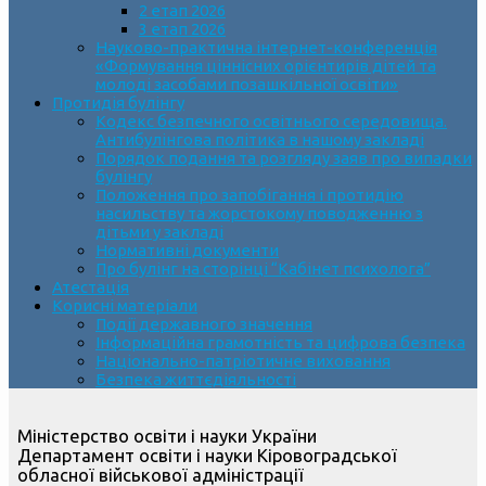
2 етап 2026
3 етап 2026
Науково-практична інтернет-конференція
«Формування ціннісних орієнтирів дітей та
молоді засобами позашкільної освіти»
Протидія булінгу
Кодекс безпечного освітнього середовища.
Антибулінгова політика в нашому закладі
Порядок подання та розгляду заяв про випадки
булінгу
Положення про запобігання і протидію
насильству та жорстокому поводженню з
дітьми у закладі
Нормативні документи
Про булінг на сторінці “Кабінет психолога”
Атестація
Корисні матеріали
Події державного значення
Інформаційна грамотність та цифрова безпека
Національно-патріотичне виховання
Безпека життєдіяльності
Міністерство освіти і науки України
Департамент освіти і науки Кіровоградської
обласної військової адміністрації