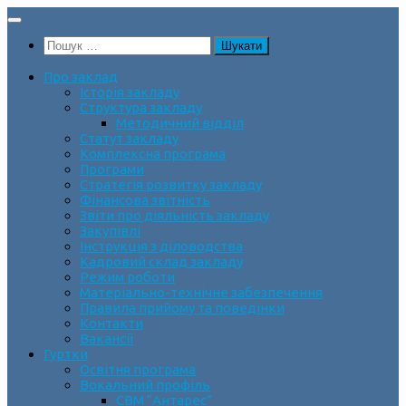
Skip
to
Пошук:
content
Про заклад
Історія закладу
Структура закладу
Методичний відділ
Статут закладу
Комплексна програма
Програми
Стратегія розвитку закладу
Фінансова звітність
Звіти про діяльність закладу
Закупівлі
Інструкція з діловодства
Кадровий склад закладу
Режим роботи
Матеріально-технічне забезпечення
Правила прийому та поведінки
Контакти
Вакансії
Гуртки
Освітня програма
Вокальний профіль
СВМ “Антарес”