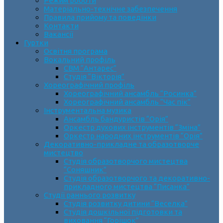
Режим роботи
Матеріально-технічне забезпечення
Правила прийому та поведінки
Контакти
Вакансії
Гуртки
Освітня програма
Вокальний профіль
СВМ “Антарес”
Студія “Вікторія”
Хореографічний профіль
Хореографічний ансамбль “Росинка”
Хореографічний ансамбль “Час пік”
Інструментальна музика
Ансамбль бандуристів “Орія”
Оркестр духових інструментів “Зміна”
Оркестр народних інструментів “Орія”
Декоративно-прикладне та образотворче
мистецтво
Cтудія образотворчого мистецтва
“Соняшник”
Студія образотворчого та декоративно-
прикладного мистецтва “Писанка”
Студії раннього розвитку
Студія розвитку дитини “Веселка”
Студія дошкільної підготовки та
виховання “Горішок”