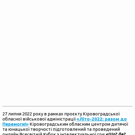
27 липня 2022 року в рамках проєкту Кіровоградської
обласної військової адміністрації
«Літо-2022: разом до
Перемоги!»
Кіровоградським обласним центром дитячої
та юнацької творчості підготовлений та проведений
онлайн Всесвітній Кубок з інтелектуальної гри
«Що? Де?