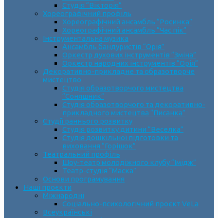
Студія “Вікторія”
Хореографічний профіль
Хореографічний ансамбль “Росинка”
Хореографічний ансамбль “Час пік”
Інструментальна музика
Ансамбль бандуристів “Орія”
Оркестр духових інструментів “Зміна”
Оркестр народних інструментів “Орія”
Декоративно-прикладне та образотворче
мистецтво
Cтудія образотворчого мистецтва
“Соняшник”
Студія образотворчого та декоративно-
прикладного мистецтва “Писанка”
Студії раннього розвитку
Студія розвитку дитини “Веселка”
Студія дошкільної підготовки та
виховання “Горішок”
Театральний профіль
Шоу-театр молодіжного клубу “Імідж”
Театр-студія “Маска”
Основи програмування
Наші проєкти
Міжнародні
Соціально-психологічний проєкт VeLa
Всеукраїнські