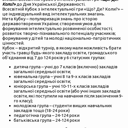
Коли?»
до Дня Української Державності.
Всесвітній Кубок з інтелектуальної гри «Що? Де? Коли?» –
це індивідуальний вид інтелектуальних змагань.
Мета Кубку – популяризація знань про історію
державотворення України; створення умов для
формування інтелектуально розвиненої особистості;
розвиток творчо-пізнавального потенціалу учасників;
формування у дітей та молоді національно-патріотичних
цінностей.
Кубок – відкритий турнір, в якому мали можливість брати
участь гравці будь-якого закладу освіти, громадського
об’єднання від 7 до 124 років у 6 статусних групах:
дитяча група – учні до 7 класів (включно) закладів
загальної середньої освіти;
ювенальна група – учні 8 та 9-х класів закладів
загальної середньої освіти;
юніорська група – учні 10-11-х класів закладів
загальної середньої освіти (або учні інших закладів
освіти, які поступили на навчання після закінчення 9-
го класу);
молодіжна група – студенти вищих навчальних
закладів тощо (18-24 роки)
педагогічна група – 24-124 роки
батьківська група – 24-124 роки