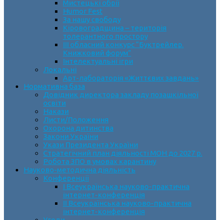
Мистецькі обрії
Humor Fest
За нашу свободу
Кіровоградщина – територія
толерантного простору
ІII обласний конкурс “Буктрейлер.
Книжковий форум”
Інтелектуальні ігри
Локальні
Арт-лабораторія «Життєвих завдань»
Нормативна база
Довідник директора закладу позашкільної
освіти
Накази
Листи/Положення
Охорона дитинства
Закони України
Укази Президента України
Стратегічний план діяльності МОН до 2027 р.
Робота ЗПО в умовах карантину
Науково-методична діяльність
Конференції
І Всеукраїнська науково-практична
інтернет-конференція
ІІ Всеукраїнська науково-практична
інтернет-конференція
Угоди