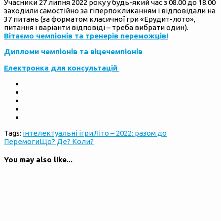
Учасники 27 липня 2022 року у будь-який час з 08.00 до 18.00
заходили самостійно за гіперпокликанням і відповідали на
37 питань (за форматом класичної гри «Ерудит-лото»,
питання і варіанти відповіді – треба вибрати один).
Вітаємо чемпіонів та тренерів переможців!
Дипломи чемпіонів та віцечемпіонів
Електронка для консультацій
Tags:
інтелектуальні ігри
Літо – 2022: разом до
Перемоги
Що? Де? Коли?
You may also like...