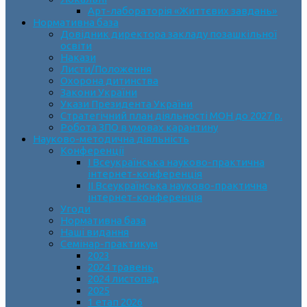
Арт-лабораторія «Життєвих завдань»
Нормативна база
Довідник директора закладу позашкільної
освіти
Накази
Листи/Положення
Охорона дитинства
Закони України
Укази Президента України
Стратегічний план діяльності МОН до 2027 р.
Робота ЗПО в умовах карантину
Науково-методична діяльність
Конференції
І Всеукраїнська науково-практична
інтернет-конференція
ІІ Всеукраїнська науково-практична
інтернет-конференція
Угоди
Нормативна база
Наші видання
Семінар-практикум
2023
2024 травень
2024 листопад
2025
1 етап 2026