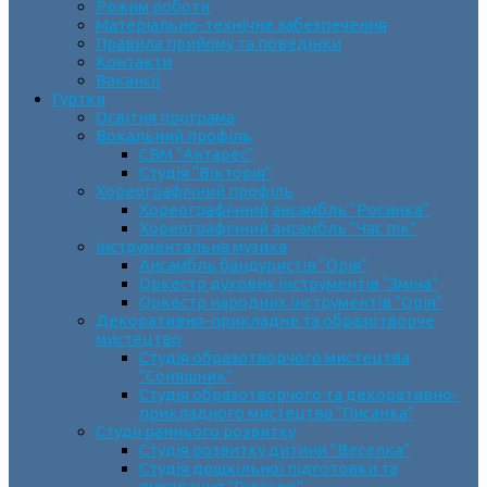
Режим роботи
Матеріально-технічне забезпечення
Правила прийому та поведінки
Контакти
Вакансії
Гуртки
Освітня програма
Вокальний профіль
СВМ “Антарес”
Студія “Вікторія”
Хореографічний профіль
Хореографічний ансамбль “Росинка”
Хореографічний ансамбль “Час пік”
Інструментальна музика
Ансамбль бандуристів “Орія”
Оркестр духових інструментів “Зміна”
Оркестр народних інструментів “Орія”
Декоративно-прикладне та образотворче
мистецтво
Cтудія образотворчого мистецтва
“Соняшник”
Студія образотворчого та декоративно-
прикладного мистецтва “Писанка”
Студії раннього розвитку
Студія розвитку дитини “Веселка”
Студія дошкільної підготовки та
виховання “Горішок”