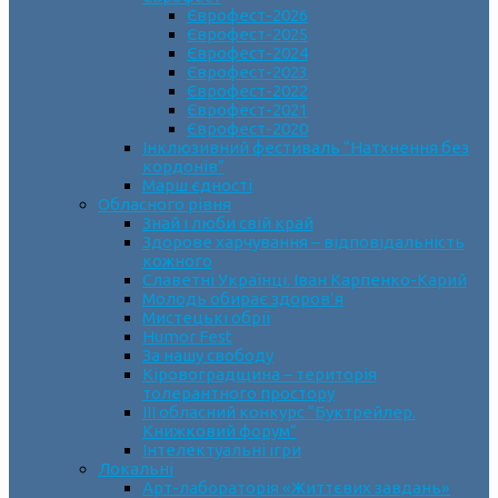
Єврофест-2026
Єврофест-2025
Єврофест-2024
Єврофест-2023
Єврофест-2022
Єврофест-2021
Єврофест-2020
Інклюзивний фестиваль “Натхнення без
кордонів”
Марш єдності
Обласного рівня
Знай і люби свій край
Здорове харчування – відповідальність
кожного
Славетні Українці. Іван Карпенко-Карий
Молодь обирає здоров’я
Мистецькі обрії
Humor Fest
За нашу свободу
Кіровоградщина – територія
толерантного простору
ІII обласний конкурс “Буктрейлер.
Книжковий форум”
Інтелектуальні ігри
Локальні
Арт-лабораторія «Життєвих завдань»