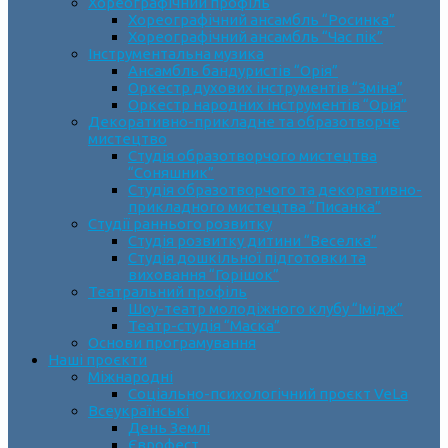
Хореографічний профіль
Хореографічний ансамбль “Росинка”
Хореографічний ансамбль “Час пік”
Інструментальна музика
Ансамбль бандуристів “Орія”
Оркестр духових інструментів “Зміна”
Оркестр народних інструментів “Орія”
Декоративно-прикладне та образотворче
мистецтво
Cтудія образотворчого мистецтва
“Соняшник”
Студія образотворчого та декоративно-
прикладного мистецтва “Писанка”
Студії раннього розвитку
Студія розвитку дитини “Веселка”
Студія дошкільної підготовки та
виховання “Горішок”
Театральний профіль
Шоу-театр молодіжного клубу “Імідж”
Театр-студія “Маска”
Основи програмування
Наші проєкти
Міжнародні
Соціально-психологічний проєкт VeLa
Всеукраїнські
День Землі
Єврофест