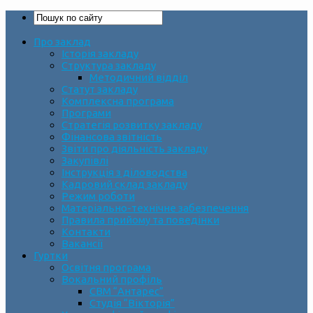
Про заклад
Історія закладу
Структура закладу
Методичний відділ
Статут закладу
Комплексна програма
Програми
Стратегія розвитку закладу
Фінансова звітність
Звіти про діяльність закладу
Закупівлі
Інструкція з діловодства
Кадровий склад закладу
Режим роботи
Матеріально-технічне забезпечення
Правила прийому та поведінки
Контакти
Вакансії
Гуртки
Освітня програма
Вокальний профіль
СВМ “Антарес”
Студія “Вікторія”