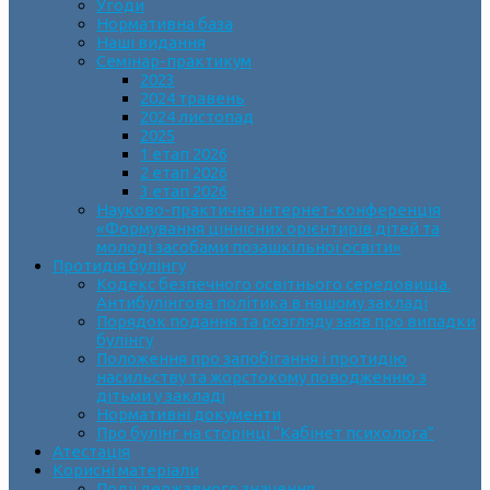
Угоди
Нормативна база
Наші видання
Семінар-практикум
2023
2024 травень
2024 листопад
2025
1 етап 2026
2 етап 2026
3 етап 2026
Науково-практична інтернет-конференція
«Формування ціннісних орієнтирів дітей та
молоді засобами позашкільної освіти»
Протидія булінгу
Кодекс безпечного освітнього середовища.
Антибулінгова політика в нашому закладі
Порядок подання та розгляду заяв про випадки
булінгу
Положення про запобігання і протидію
насильству та жорстокому поводженню з
дітьми у закладі
Нормативні документи
Про булінг на сторінці “Кабінет психолога”
Атестація
Корисні матеріали
Події державного значення