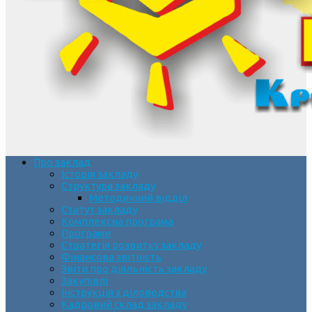
Про заклад
Історія закладу
Структура закладу
Методичний відділ
Статут закладу
Комплексна програма
Програми
Стратегія розвитку закладу
Фінансова звітність
Звіти про діяльність закладу
Закупівлі
Інструкція з діловодства
Кадровий склад закладу