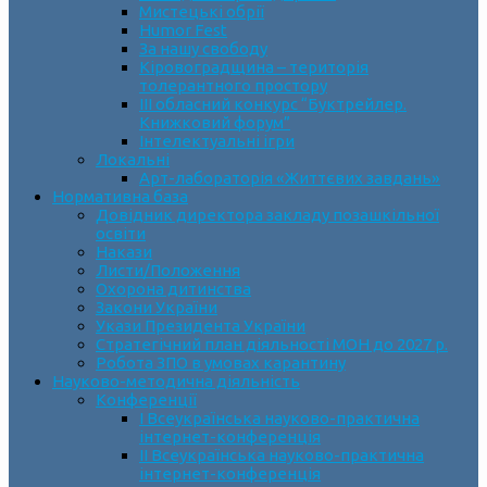
Мистецькі обрії
Humor Fest
За нашу свободу
Кіровоградщина – територія
толерантного простору
ІII обласний конкурс “Буктрейлер.
Книжковий форум”
Інтелектуальні ігри
Локальні
Арт-лабораторія «Життєвих завдань»
Нормативна база
Довідник директора закладу позашкільної
освіти
Накази
Листи/Положення
Охорона дитинства
Закони України
Укази Президента України
Стратегічний план діяльності МОН до 2027 р.
Робота ЗПО в умовах карантину
Науково-методична діяльність
Конференції
І Всеукраїнська науково-практична
інтернет-конференція
ІІ Всеукраїнська науково-практична
інтернет-конференція