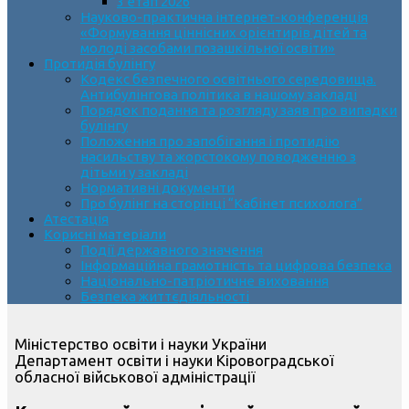
3 етап 2026
Науково-практична інтернет-конференція
«Формування ціннісних орієнтирів дітей та
молоді засобами позашкільної освіти»
Протидія булінгу
Кодекс безпечного освітнього середовища.
Антибулінгова політика в нашому закладі
Порядок подання та розгляду заяв про випадки
булінгу
Положення про запобігання і протидію
насильству та жорстокому поводженню з
дітьми у закладі
Нормативні документи
Про булінг на сторінці “Кабінет психолога”
Атестація
Корисні матеріали
Події державного значення
Інформаційна грамотність та цифрова безпека
Національно-патріотичне виховання
Безпека життєдіяльності
Міністерство освіти і науки України
Департамент освіти і науки Кіровоградської
обласної військової адміністрації