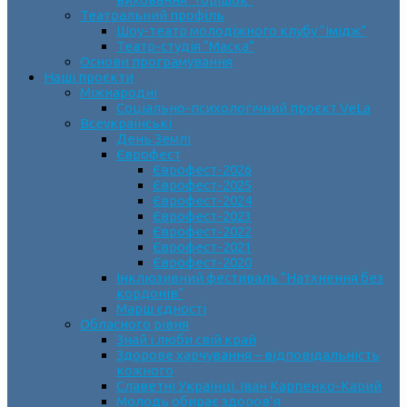
Театральний профіль
Шоу-театр молодіжного клубу “Імідж”
Театр-студія “Маска”
Основи програмування
Наші проєкти
Міжнародні
Соціально-психологічний проєкт VeLa
Всеукраїнські
День Землі
Єврофест
Єврофест-2026
Єврофест-2025
Єврофест-2024
Єврофест-2023
Єврофест-2022
Єврофест-2021
Єврофест-2020
Інклюзивний фестиваль “Натхнення без
кордонів”
Марш єдності
Обласного рівня
Знай і люби свій край
Здорове харчування – відповідальність
кожного
Славетні Українці. Іван Карпенко-Карий
Молодь обирає здоров’я