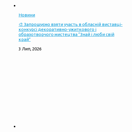
Новини
🎨 Запрошуємо взяти участь в обласній виставці-
конкурсі декоративно-ужиткового і
образотворчого мистецтва “Знай і люби свій
край”
3 Лип, 2026