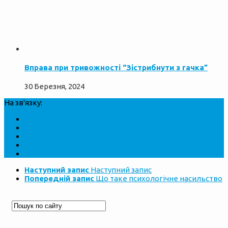
Вправа при тривожності “Зістрибнути з гачка”
30 Березня, 2024
На зв'язку:
Наступний запис
Наступний запис
Попередній запис
Що таке психологічне насильство