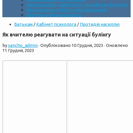
Інформаційна грамотність та цифрова безпека
Національно-патріотичне виховання
Безпека життєдіяльності
Батькам
/
Кабінет психолога
/
Протидія насиллю
Як вчителю реагувати на ситуації булінгу
by
sancho_admin
· Опубліковано
10 Грудня, 2023
· Оновлено
11 Грудня, 2023