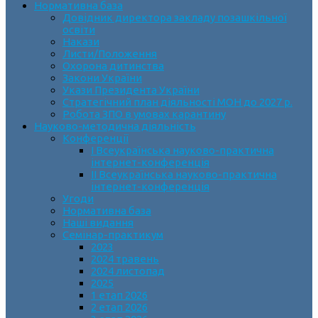
Нормативна база
Довідник директора закладу позашкільної
освіти
Накази
Листи/Положення
Охорона дитинства
Закони України
Укази Президента України
Стратегічний план діяльності МОН до 2027 р.
Робота ЗПО в умовах карантину
Науково-методична діяльність
Конференції
І Всеукраїнська науково-практична
інтернет-конференція
ІІ Всеукраїнська науково-практична
інтернет-конференція
Угоди
Нормативна база
Наші видання
Семінар-практикум
2023
2024 травень
2024 листопад
2025
1 етап 2026
2 етап 2026