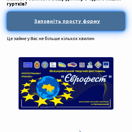
гуртків?
Заповніть просту форму
Це займе у Вас не більше кількох хвилин