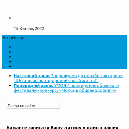
15 Квітня, 2022
На зв'язку:
Наступний запис
Запрошуємо до онлайн-вікторини
“Що я знаю про здоровий спосіб життя?”
Попередній запис
УМОВИ проведення обласного
фестивалю-конкурсу «Молодь обирає здоров’я»
Бажаєте записати Вашу дитину в один з наших