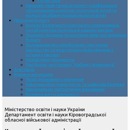
3 етап 2026
Науково-практична інтернет-конференція
«Формування ціннісних орієнтирів дітей та
молоді засобами позашкільної освіти»
Протидія булінгу
Кодекс безпечного освітнього середовища.
Антибулінгова політика в нашому закладі
Порядок подання та розгляду заяв про випадки
булінгу
Положення про запобігання і протидію
насильству та жорстокому поводженню з
дітьми у закладі
Нормативні документи
Про булінг на сторінці “Кабінет психолога”
Атестація
Корисні матеріали
Події державного значення
Інформаційна грамотність та цифрова безпека
Національно-патріотичне виховання
Безпека життєдіяльності
Міністерство освіти і науки України
Департамент освіти і науки Кіровоградської
обласної військової адміністрації