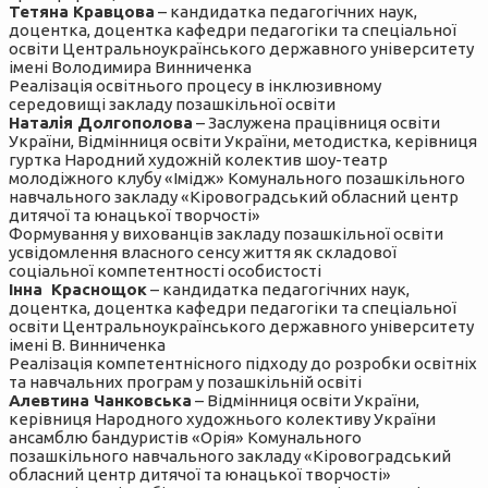
Тетяна Кравцова
– кандидатка педагогічних наук,
доцентка, доцентка кафедри педагогіки та спеціальної
освіти Центральноукраїнського державного університету
імені Володимира Винниченка
Реалізація освітнього процесу в інклюзивному
середовищі закладу позашкільної освіти
Наталія Долгополова
– Заслужена працівниця освіти
України, Відмінниця освіти України, методистка, керівниця
гуртка Народний художній колектив шоу-театр
молодіжного клубу «Імідж» Комунального позашкільного
навчального закладу «Кіровоградський обласний центр
дитячої та юнацької творчості»
Формування у вихованців закладу позашкільної освіти
усвідомлення власного сенсу життя як складової
соціальної компетентності особистості
Інна Краснощок
– кандидатка педагогічних наук,
доцентка, доцентка кафедри педагогіки та спеціальної
освіти Центральноукраїнського державного університету
імені В. Винниченка
Реалізація компетентнісного підходу до розробки освітніх
та навчальних програм у позашкільній освіті
Алевтина Чанковська
– Відмінниця освіти України,
керівниця Народного художнього колективу України
ансамблю бандуристів «Орія» Комунального
позашкільного навчального закладу «Кіровоградський
обласний центр дитячої та юнацької творчості»