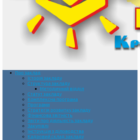
Про заклад
Історія закладу
Структура закладу
Методичний відділ
Статут закладу
Комплексна програма
Програми
Стратегія розвитку закладу
Фінансова звітність
Звіти про діяльність закладу
Закупівлі
Інструкція з діловодства
Кадровий склад закладу