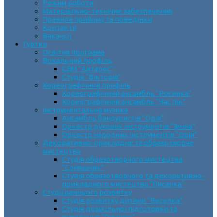
Режим роботи
Матеріально-технічне забезпечення
Правила прийому та поведінки
Контакти
Вакансії
Гуртки
Освітня програма
Вокальний профіль
СВМ “Антарес”
Студія “Вікторія”
Хореографічний профіль
Хореографічний ансамбль “Росинка”
Хореографічний ансамбль “Час пік”
Інструментальна музика
Ансамбль бандуристів “Орія”
Оркестр духових інструментів “Зміна”
Оркестр народних інструментів “Орія”
Декоративно-прикладне та образотворче
мистецтво
Cтудія образотворчого мистецтва
“Соняшник”
Студія образотворчого та декоративно-
прикладного мистецтва “Писанка”
Студії раннього розвитку
Студія розвитку дитини “Веселка”
Студія дошкільної підготовки та
виховання “Горішок”