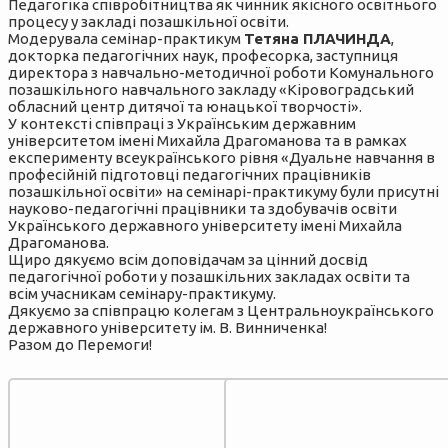
Педагогіка співробітництва як чинник якісного освітнього
процесу у закладі позашкільної освіти.
Модерувала семінар-практикум
Тетяна ПЛАЧИНДА
,
докторка педагогічних наук, професорка, заступниця
директора з навчально-методичної роботи Комунального
позашкільного навчального закладу «Кіровоградський
обласний центр дитячої та юнацької творчості».
У контексті співпраці з Українським державним
університетом імені Михайла Драгоманова та в рамках
експерименту всеукраїнського рівня «Дуальне навчання в
професійній підготовці педагогічних працівників
позашкільної освіти» на семінарі-практикуму були присутні
науково-педагогічні працівники та здобувачів освіти
Українського державного університету імені Михайла
Драгоманова.
Щиро дякуємо всім доповідачам за цінний досвід
педагогічної роботи у позашкільних закладах освіти та
всім учасникам семінару-практикуму.
Дякуємо за співпрацю колегам з Центральноукраїнського
державного університету ім. В. Винниченка!
Разом до Перемоги!