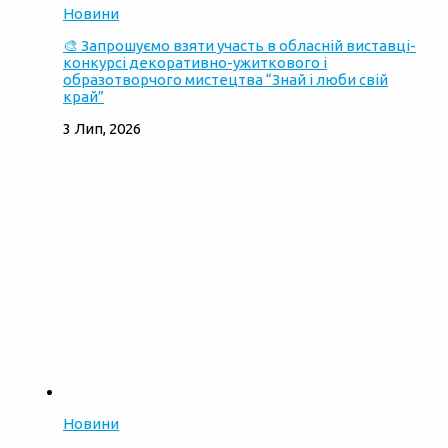
Новини
🎨 Запрошуємо взяти участь в обласній виставці-
конкурсі декоративно-ужиткового і
образотворчого мистецтва “Знай і люби свій
край”
3 Лип, 2026
Новини