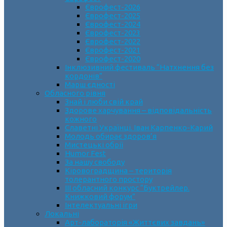
Єврофест-2026
Єврофест-2025
Єврофест-2024
Єврофест-2023
Єврофест-2022
Єврофест-2021
Єврофест-2020
Інклюзивний фестиваль “Натхнення без
кордонів”
Марш єдності
Обласного рівня
Знай і люби свій край
Здорове харчування – відповідальність
кожного
Славетні Українці. Іван Карпенко-Карий
Молодь обирає здоров’я
Мистецькі обрії
Humor Fest
За нашу свободу
Кіровоградщина – територія
толерантного простору
ІII обласний конкурс “Буктрейлер.
Книжковий форум”
Інтелектуальні ігри
Локальні
Арт-лабораторія «Життєвих завдань»