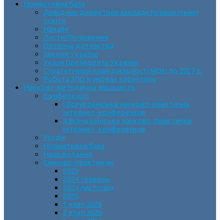
Нормативна база
Довідник директора закладу позашкільної
освіти
Накази
Листи/Положення
Охорона дитинства
Закони України
Укази Президента України
Стратегічний план діяльності МОН до 2027 р.
Робота ЗПО в умовах карантину
Науково-методична діяльність
Конференції
І Всеукраїнська науково-практична
інтернет-конференція
ІІ Всеукраїнська науково-практична
інтернет-конференція
Угоди
Нормативна база
Наші видання
Семінар-практикум
2023
2024 травень
2024 листопад
2025
1 етап 2026
2 етап 2026