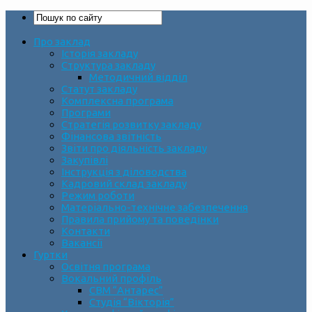
Про заклад
Історія закладу
Структура закладу
Методичний відділ
Статут закладу
Комплексна програма
Програми
Стратегія розвитку закладу
Фінансова звітність
Звіти про діяльність закладу
Закупівлі
Інструкція з діловодства
Кадровий склад закладу
Режим роботи
Матеріально-технічне забезпечення
Правила прийому та поведінки
Контакти
Вакансії
Гуртки
Освітня програма
Вокальний профіль
СВМ “Антарес”
Студія “Вікторія”