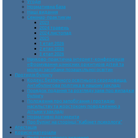
Угоди
Нормативна база
Наші видання
Семінар-практикум
2023
2024 травень
2024 листопад
2025
1 етап 2026
2 етап 2026
3 етап 2026
Науково-практична інтернет-конференція
«Формування ціннісних орієнтирів дітей та
молоді засобами позашкільної освіти»
Протидія булінгу
Кодекс безпечного освітнього середовища.
Антибулінгова політика в нашому закладі
Порядок подання та розгляду заяв про випадки
булінгу
Положення про запобігання і протидію
насильству та жорстокому поводженню з
дітьми у закладі
Нормативні документи
Про булінг на сторінці “Кабінет психолога”
Атестація
Корисні матеріали
Події державного значення