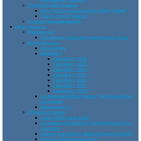
Театральний профіль
Шоу-театр молодіжного клубу “Імідж”
Театр-студія “Маска”
Основи програмування
Наші проєкти
Міжнародні
Соціально-психологічний проєкт VeLa
Всеукраїнські
День Землі
Єврофест
Єврофест-2026
Єврофест-2025
Єврофест-2024
Єврофест-2023
Єврофест-2022
Єврофест-2021
Єврофест-2020
Інклюзивний фестиваль “Натхнення без
кордонів”
Марш єдності
Обласного рівня
Знай і люби свій край
Здорове харчування – відповідальність
кожного
Славетні Українці. Іван Карпенко-Карий
Молодь обирає здоров’я