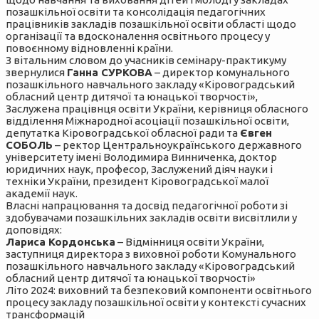
позашкільної освіти та консолідація педагогічних
працівників закладів позашкільної освіти області щодо
організації та вдосконалення освітнього процесу у
повоєнному відновленні країни.
З вітальним словом до учасників семінару-практикуму
звернулися
Ганна СУРКОВА
– директор комунального
позашкільного навчального закладу «Кіровоградський
обласний центр дитячої та юнацької творчості»,
Заслужена працівнця освіти України, керівниця обласного
відділення Міжнародної асоціації позашкільної освіти,
депутатка Кіровоградської обласної ради та
Євген
СОБОЛЬ
– ректор Центральноукраїнського державного
університету імені Володимира Винниченка, доктор
юридичних наук, професор, Заслужений діяч науки і
техніки України, президент Кіровоградської малої
академії наук.
Власні напрацювання та досвід педагогічної роботи зі
здобувачами позашкільних закладів освіти висвітлили у
доповідях:
Лариса Кордонська
– Відмінниця освіти України,
заступниця директора з виховної роботи Комунального
позашкільного навчального закладу «Кіровоградський
обласний центр дитячої та юнацької творчості»
Літо 2024: виховний та безпековий компоненти освітнього
процесу закладу позашкільної освіти у контексті сучасних
трансформацій