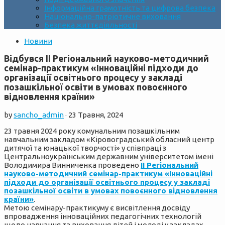
Інформаційна грамотність та цифрова безпека
Національно-патріотичне виховання
Безпека життєдіяльності
Новини
Відбувся ІІ Регіональний науково-методичний
семінар-практикум «Інноваційні підходи до
організації освітнього процесу у закладі
позашкільної освіти в умовах повоєнного
відновлення країни»
by
sancho_admin
·
23 Травня, 2024
23 травня 2024 року комунальним позашкільним
навчальним закладом «Кіровоградський обласний центр
дитячої та юнацької творчості» у співпраці з
Центральноукраїнським державним університетом імені
Володимира Винниченка проведено
ІІ Регіональний
науково-методичний семінар-практикум «Інноваційні
підходи до організації освітнього процесу у закладі
позашкільної освіти в умовах повоєнного відновлення
країни»
.
Метою семінару-практикуму є висвітлення досвіду
впровадження інноваційних педагогічних технологій
щодо навчання та виховання дітей і молоді у закладах