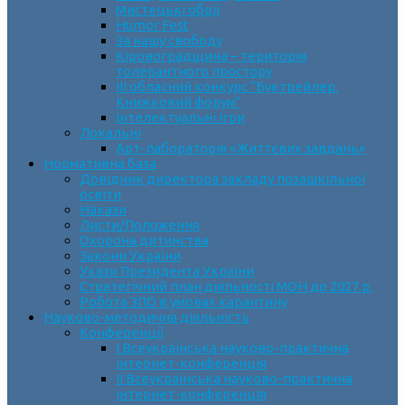
Мистецькі обрії
Humor Fest
За нашу свободу
Кіровоградщина – територія
толерантного простору
ІII обласний конкурс “Буктрейлер.
Книжковий форум”
Інтелектуальні ігри
Локальні
Арт-лабораторія «Життєвих завдань»
Нормативна база
Довідник директора закладу позашкільної
освіти
Накази
Листи/Положення
Охорона дитинства
Закони України
Укази Президента України
Стратегічний план діяльності МОН до 2027 р.
Робота ЗПО в умовах карантину
Науково-методична діяльність
Конференції
І Всеукраїнська науково-практична
інтернет-конференція
ІІ Всеукраїнська науково-практична
інтернет-конференція