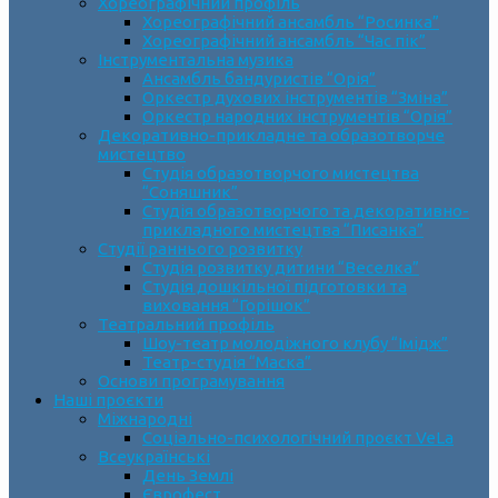
Хореографічний профіль
Хореографічний ансамбль “Росинка”
Хореографічний ансамбль “Час пік”
Інструментальна музика
Ансамбль бандуристів “Орія”
Оркестр духових інструментів “Зміна”
Оркестр народних інструментів “Орія”
Декоративно-прикладне та образотворче
мистецтво
Cтудія образотворчого мистецтва
“Соняшник”
Студія образотворчого та декоративно-
прикладного мистецтва “Писанка”
Студії раннього розвитку
Студія розвитку дитини “Веселка”
Студія дошкільної підготовки та
виховання “Горішок”
Театральний профіль
Шоу-театр молодіжного клубу “Імідж”
Театр-студія “Маска”
Основи програмування
Наші проєкти
Міжнародні
Соціально-психологічний проєкт VeLa
Всеукраїнські
День Землі
Єврофест