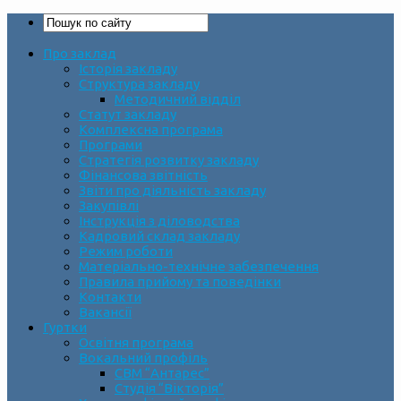
Про заклад
Історія закладу
Структура закладу
Методичний відділ
Статут закладу
Комплексна програма
Програми
Стратегія розвитку закладу
Фінансова звітність
Звіти про діяльність закладу
Закупівлі
Інструкція з діловодства
Кадровий склад закладу
Режим роботи
Матеріально-технічне забезпечення
Правила прийому та поведінки
Контакти
Вакансії
Гуртки
Освітня програма
Вокальний профіль
СВМ “Антарес”
Студія “Вікторія”