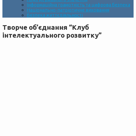
Інформаційна грамотність та цифрова безпека
Національно-патріотичне виховання
Безпека життєдіяльності
Творче об’єднання “Клуб
інтелектуального розвитку”