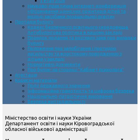
3 етап 2026
Науково-практична інтернет-конференція
«Формування ціннісних орієнтирів дітей та
молоді засобами позашкільної освіти»
Протидія булінгу
Кодекс безпечного освітнього середовища.
Антибулінгова політика в нашому закладі
Порядок подання та розгляду заяв про випадки
булінгу
Положення про запобігання і протидію
насильству та жорстокому поводженню з
дітьми у закладі
Нормативні документи
Про булінг на сторінці “Кабінет психолога”
Атестація
Корисні матеріали
Події державного значення
Інформаційна грамотність та цифрова безпека
Національно-патріотичне виховання
Безпека життєдіяльності
Міністерство освіти і науки України
Департамент освіти і науки Кіровоградської
обласної військової адміністрації