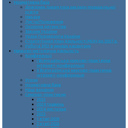
Нормативна база
Довідник директора закладу позашкільної
освіти
Накази
Листи/Положення
Охорона дитинства
Закони України
Укази Президента України
Стратегічний план діяльності МОН до 2027 р.
Робота ЗПО в умовах карантину
Науково-методична діяльність
Конференції
І Всеукраїнська науково-практична
інтернет-конференція
ІІ Всеукраїнська науково-практична
інтернет-конференція
Угоди
Нормативна база
Наші видання
Семінар-практикум
2023
2024 травень
2024 листопад
2025
1 етап 2026
2 етап 2026