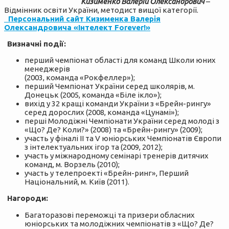
Кизименко Валерій Олександрович
–
Відмінник освіти України, методист вищої категорії.
Персональний сайт Кизименка Валерія
Олександровича «Інтелект Forever!»
Визначні події:
перший чемпіонат області для команд Школи юних
менеджерів
(2003, команда «Рокфеллер»);
перший Чемпіонат України серед школярів, м.
Донецьк (2005, команда «Біле ікло»);
вихід у 32 кращі команди України з «Брейн-рингу»
серед дорослих (2008, команда «Цунамі»);
перші Молодіжні Чемпіонати України серед молоді з
«Що? Де? Коли?» (2008) та «Брейн-рингу» (2009);
участь у фіналі ІІ та V юніорських Чемпіонатів Європи
з інтелектуальних ігор та (2009, 2012);
участь у міжнародному семінарі тренерів дитячих
команд, м. Ворзель (2010);
участь у телепроекті «Брейн-ринг», Перший
Національний, м. Київ (2011).
Нагороди:
Багаторазові переможці та призери обласних
юніорських та молодіжних чемпіонатів з «Що? Де?