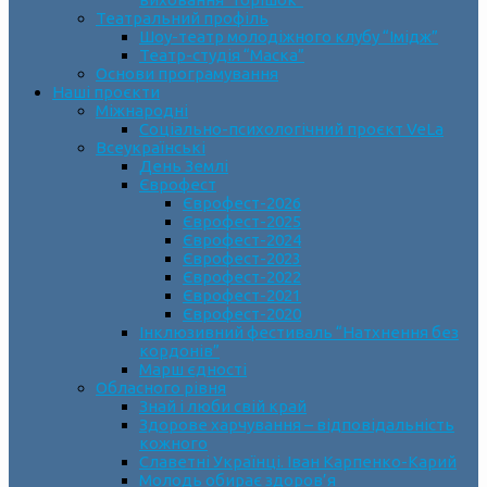
Театральний профіль
Шоу-театр молодіжного клубу “Імідж”
Театр-студія “Маска”
Основи програмування
Наші проєкти
Міжнародні
Соціально-психологічний проєкт VeLa
Всеукраїнські
День Землі
Єврофест
Єврофест-2026
Єврофест-2025
Єврофест-2024
Єврофест-2023
Єврофест-2022
Єврофест-2021
Єврофест-2020
Інклюзивний фестиваль “Натхнення без
кордонів”
Марш єдності
Обласного рівня
Знай і люби свій край
Здорове харчування – відповідальність
кожного
Славетні Українці. Іван Карпенко-Карий
Молодь обирає здоров’я