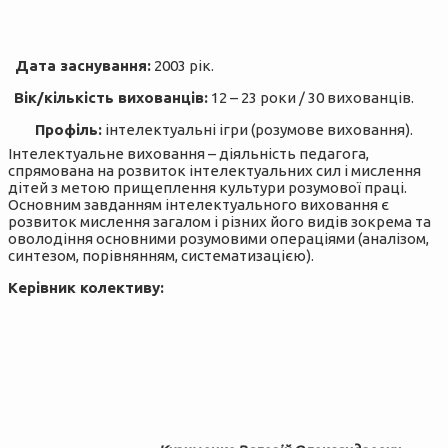
Дата заснування:
2003 рік.
Вік/кількість вихованців:
12 – 23 роки / 30 вихованців.
Профіль:
інтелектуальні ігри (розумове виховання).
Інтелектуальне виховання – діяльність педагога,
спрямована на розвиток інтелектуальних сил і мислення
дітей з метою прищеплення культури розумової праці.
Основним завданням інтелектуального виховання є
розвиток мислення загалом і різних його видів зокрема та
оволодіння основними розумовими операціями (аналізом,
синтезом, порівнянням, систематизацією).
Керівник колективу: