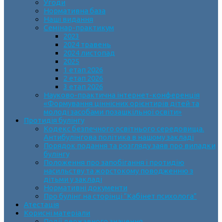
Угоди
Нормативна база
Наші видання
Семінар-практикум
2023
2024 травень
2024 листопад
2025
1 етап 2026
2 етап 2026
3 етап 2026
Науково-практична інтернет-конференція
«Формування ціннісних орієнтирів дітей та
молоді засобами позашкільної освіти»
Протидія булінгу
Кодекс безпечного освітнього середовища.
Антибулінгова політика в нашому закладі
Порядок подання та розгляду заяв про випадки
булінгу
Положення про запобігання і протидію
насильству та жорстокому поводженню з
дітьми у закладі
Нормативні документи
Про булінг на сторінці “Кабінет психолога”
Атестація
Корисні матеріали
Події державного значення