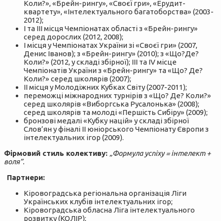
Коли?», «Брейн-рингу», «Своєї гри», «Ерудит-
квартету», «Інтелектуального багатоборства» (2003-
2012);
І та ІІІ місця Чемпіонатах області з «Брейн-рингу»
серед дорослих (2012, 2008);
І місця у Чемпіонатах України зі «Своєї гри» (2007,
Денис Іванов); з «Брейн-рингу» (2010); з «Що?Де?
Коли?» (2012, у складі збірної); ІІІ та ІV місце
Чемпіонатів України з «Брейн-рингу» та «Що? Де?
Коли?» серед школярів (2007);
ІІ місця у Молодіжних Кубках Світу (2007-2011);
переможці міжнародних турнірів з «Що? Де? Коли?»
серед школярів «Виборгська Русалонька» (2008);
серед школярів та молоді «Першість Сибіру» (2009);
бронзові медалі «Кубку націй» у складі збірної
Слов’ян у фіналі ІІ юніорського Чемпіонату Європи з
інтелектуальних ігор (2009).
Фірмовий стиль колективу:
„Формула успіху = інтелект +
воля”.
Партнери:
Кіровоградська регіональна організація Ліги
Українських клубів інтелектуальних ігор;
Кіровоградська обласна Ліга інтелектуального
розвитку (КОЛІР);