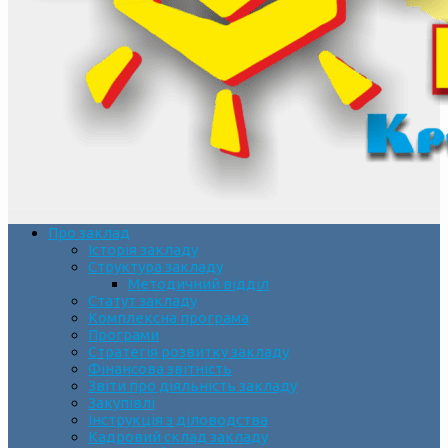
Про заклад
Історія закладу
Структура закладу
Методичний відділ
Статут закладу
Комплексна програма
Програми
Стратегія розвитку закладу
Фінансова звітність
Звіти про діяльність закладу
Закупівлі
Інструкція з діловодства
Кадровий склад закладу