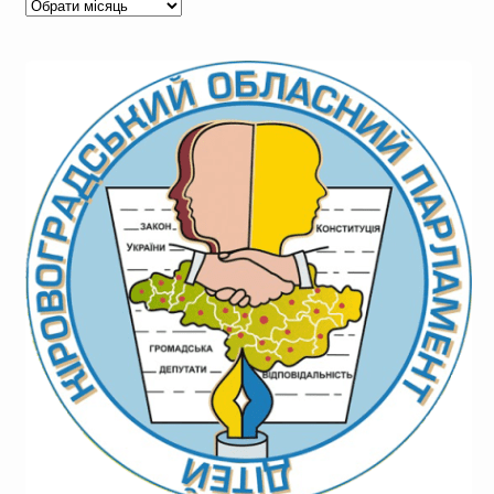
Архів
новин