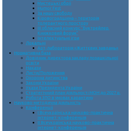
Мистецькі обрії
Humor Fest
За нашу свободу
Кіровоградщина – територія
толерантного простору
ІII обласний конкурс “Буктрейлер.
Книжковий форум”
Інтелектуальні ігри
Локальні
Арт-лабораторія «Життєвих завдань»
Нормативна база
Довідник директора закладу позашкільної
освіти
Накази
Листи/Положення
Охорона дитинства
Закони України
Укази Президента України
Стратегічний план діяльності МОН до 2027 р.
Робота ЗПО в умовах карантину
Науково-методична діяльність
Конференції
І Всеукраїнська науково-практична
інтернет-конференція
ІІ Всеукраїнська науково-практична
інтернет-конференція