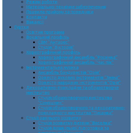
Режим роботи
Матеріально-технічне забезпечення
Правила прийому та поведінки
Контакти
Вакансії
Гуртки
Освітня програма
Вокальний профіль
СВМ “Антарес”
Студія “Вікторія”
Хореографічний профіль
Хореографічний ансамбль “Росинка”
Хореографічний ансамбль “Час пік”
Інструментальна музика
Ансамбль бандуристів “Орія”
Оркестр духових інструментів “Зміна”
Оркестр народних інструментів “Орія”
Декоративно-прикладне та образотворче
мистецтво
Cтудія образотворчого мистецтва
“Соняшник”
Студія образотворчого та декоративно-
прикладного мистецтва “Писанка”
Студії раннього розвитку
Студія розвитку дитини “Веселка”
Студія дошкільної підготовки та
виховання “Горішок”