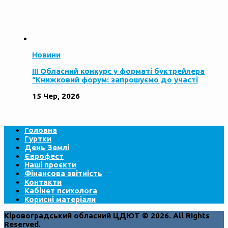
Новини
ІІІ Обласний конкурс у форматі буктрейлера
“Книжковий форум: запрошуємо до участі
15 Чер, 2026
Головна
Гуртки
День Землі
Єврофест
Наші проєкти
Фінансова звітність
Контакти
Кабінет психолога
Корисні матеріали
Кіровоградський обласний ЦДЮТ © 2026. All Rights
Reserved.