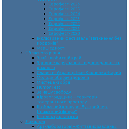
Єврофест-2026
Єврофест-2025
Єврофест-2024
Єврофест-2023
Єврофест-2022
Єврофест-2021
Єврофест-2020
Інклюзивний фестиваль “Натхнення без
кордонів”
Марш єдності
Обласного рівня
Знай і люби свій край
Здорове харчування – відповідальність
кожного
Славетні Українці. Іван Карпенко-Карий
Молодь обирає здоров’я
Мистецькі обрії
Humor Fest
За нашу свободу
Кіровоградщина – територія
толерантного простору
ІII обласний конкурс “Буктрейлер.
Книжковий форум”
Інтелектуальні ігри
Локальні
Арт-лабораторія «Життєвих завдань»