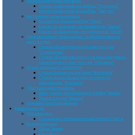
Хореографічний профіль
Хореографічний ансамбль “Росинка”
Хореографічний ансамбль “Час пік”
Інструментальна музика
Ансамбль бандуристів “Орія”
Оркестр духових інструментів “Зміна”
Оркестр народних інструментів “Орія”
Декоративно-прикладне та образотворче
мистецтво
Cтудія образотворчого мистецтва
“Соняшник”
Студія образотворчого та декоративно-
прикладного мистецтва “Писанка”
Студії раннього розвитку
Студія розвитку дитини “Веселка”
Студія дошкільної підготовки та
виховання “Горішок”
Театральний профіль
Шоу-театр молодіжного клубу “Імідж”
Театр-студія “Маска”
Основи програмування
Наші проєкти
Міжнародні
Соціально-психологічний проєкт VeLa
Всеукраїнські
День Землі
Єврофест