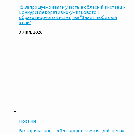
🎨 Запрошуємо взяти участь в обласній виставці-
конкурсі декоративно-ужиткового і
образотворчого мистецтва “Знай і люби свій
край”
3 Лип, 2026
Новини
Вікторина-квест «Ген здоровʼя: місія здійснена»