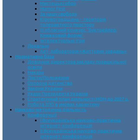
Мистецькі обрії
Humor Fest
За нашу свободу
Кіровоградщина – територія
толерантного простору
ІII обласний конкурс “Буктрейлер.
Книжковий форум”
Інтелектуальні ігри
Локальні
Арт-лабораторія «Життєвих завдань»
Нормативна база
Довідник директора закладу позашкільної
освіти
Накази
Листи/Положення
Охорона дитинства
Закони України
Укази Президента України
Стратегічний план діяльності МОН до 2027 р.
Робота ЗПО в умовах карантину
Науково-методична діяльність
Конференції
І Всеукраїнська науково-практична
інтернет-конференція
ІІ Всеукраїнська науково-практична
інтернет-конференція