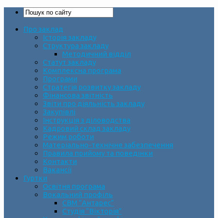
Про заклад
Історія закладу
Структура закладу
Методичний відділ
Статут закладу
Комплексна програма
Програми
Стратегія розвитку закладу
Фінансова звітність
Звіти про діяльність закладу
Закупівлі
Інструкція з діловодства
Кадровий склад закладу
Режим роботи
Матеріально-технічне забезпечення
Правила прийому та поведінки
Контакти
Вакансії
Гуртки
Освітня програма
Вокальний профіль
СВМ “Антарес”
Студія “Вікторія”