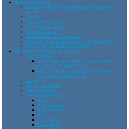
Нормативна база
Довідник директора закладу позашкільної
освіти
Накази
Листи/Положення
Охорона дитинства
Закони України
Укази Президента України
Стратегічний план діяльності МОН до 2027 р.
Робота ЗПО в умовах карантину
Науково-методична діяльність
Конференції
І Всеукраїнська науково-практична
інтернет-конференція
ІІ Всеукраїнська науково-практична
інтернет-конференція
Угоди
Нормативна база
Наші видання
Семінар-практикум
2023
2024 травень
2024 листопад
2025
1 етап 2026
2 етап 2026