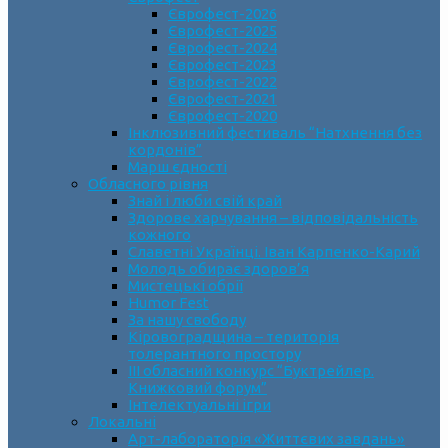
Єврофест-2026
Єврофест-2025
Єврофест-2024
Єврофест-2023
Єврофест-2022
Єврофест-2021
Єврофест-2020
Інклюзивний фестиваль “Натхнення без
кордонів”
Марш єдності
Обласного рівня
Знай і люби свій край
Здорове харчування – відповідальність
кожного
Славетні Українці. Іван Карпенко-Карий
Молодь обирає здоров’я
Мистецькі обрії
Humor Fest
За нашу свободу
Кіровоградщина – територія
толерантного простору
ІII обласний конкурс “Буктрейлер.
Книжковий форум”
Інтелектуальні ігри
Локальні
Арт-лабораторія «Життєвих завдань»