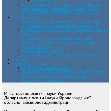
3 етап 2026
Науково-практична інтернет-конференція
«Формування ціннісних орієнтирів дітей та
молоді засобами позашкільної освіти»
Протидія булінгу
Кодекс безпечного освітнього середовища.
Антибулінгова політика в нашому закладі
Порядок подання та розгляду заяв про випадки
булінгу
Положення про запобігання і протидію
насильству та жорстокому поводженню з
дітьми у закладі
Нормативні документи
Про булінг на сторінці “Кабінет психолога”
Атестація
Корисні матеріали
Події державного значення
Інформаційна грамотність та цифрова безпека
Національно-патріотичне виховання
Безпека життєдіяльності
Міністерство освіти і науки України
Департамент освіти і науки Кіровоградської
обласної військової адміністрації