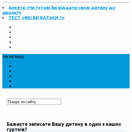
Анкета «Чи готові Ви віддати свою дитину до
школи?»
ТЕСТ «ЯКІ ВИ БАТЬКИ ?»
На зв'язку:
Бажаєте записати Вашу дитину в один з наших
гуртків?