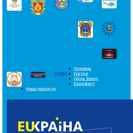
Головна
Гуртки
День Землі
Єврофест
Наші проєкти