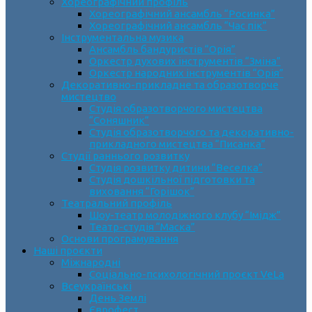
Хореографічний профіль
Хореографічний ансамбль “Росинка”
Хореографічний ансамбль “Час пік”
Інструментальна музика
Ансамбль бандуристів “Орія”
Оркестр духових інструментів “Зміна”
Оркестр народних інструментів “Орія”
Декоративно-прикладне та образотворче
мистецтво
Cтудія образотворчого мистецтва
“Соняшник”
Студія образотворчого та декоративно-
прикладного мистецтва “Писанка”
Студії раннього розвитку
Студія розвитку дитини “Веселка”
Студія дошкільної підготовки та
виховання “Горішок”
Театральний профіль
Шоу-театр молодіжного клубу “Імідж”
Театр-студія “Маска”
Основи програмування
Наші проєкти
Міжнародні
Соціально-психологічний проєкт VeLa
Всеукраїнські
День Землі
Єврофест