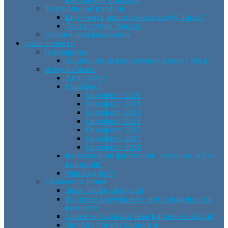
Театральний профіль
Шоу-театр молодіжного клубу “Імідж”
Театр-студія “Маска”
Основи програмування
Наші проєкти
Міжнародні
Соціально-психологічний проєкт VeLa
Всеукраїнські
День Землі
Єврофест
Єврофест-2026
Єврофест-2025
Єврофест-2024
Єврофест-2023
Єврофест-2022
Єврофест-2021
Єврофест-2020
Інклюзивний фестиваль “Натхнення без
кордонів”
Марш єдності
Обласного рівня
Знай і люби свій край
Здорове харчування – відповідальність
кожного
Славетні Українці. Іван Карпенко-Карий
Молодь обирає здоров’я