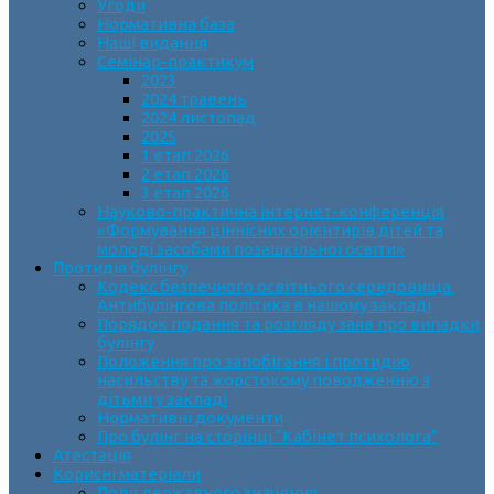
Угоди
Нормативна база
Наші видання
Семінар-практикум
2023
2024 травень
2024 листопад
2025
1 етап 2026
2 етап 2026
3 етап 2026
Науково-практична інтернет-конференція
«Формування ціннісних орієнтирів дітей та
молоді засобами позашкільної освіти»
Протидія булінгу
Кодекс безпечного освітнього середовища.
Антибулінгова політика в нашому закладі
Порядок подання та розгляду заяв про випадки
булінгу
Положення про запобігання і протидію
насильству та жорстокому поводженню з
дітьми у закладі
Нормативні документи
Про булінг на сторінці “Кабінет психолога”
Атестація
Корисні матеріали
Події державного значення