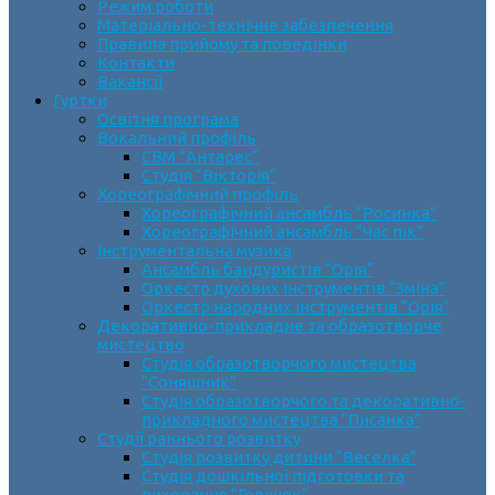
Режим роботи
Матеріально-технічне забезпечення
Правила прийому та поведінки
Контакти
Вакансії
Гуртки
Освітня програма
Вокальний профіль
СВМ “Антарес”
Студія “Вікторія”
Хореографічний профіль
Хореографічний ансамбль “Росинка”
Хореографічний ансамбль “Час пік”
Інструментальна музика
Ансамбль бандуристів “Орія”
Оркестр духових інструментів “Зміна”
Оркестр народних інструментів “Орія”
Декоративно-прикладне та образотворче
мистецтво
Cтудія образотворчого мистецтва
“Соняшник”
Студія образотворчого та декоративно-
прикладного мистецтва “Писанка”
Студії раннього розвитку
Студія розвитку дитини “Веселка”
Студія дошкільної підготовки та
виховання “Горішок”