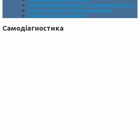
Інформаційна грамотність та цифрова безпека
Національно-патріотичне виховання
Безпека життєдіяльності
Cамодіагностика