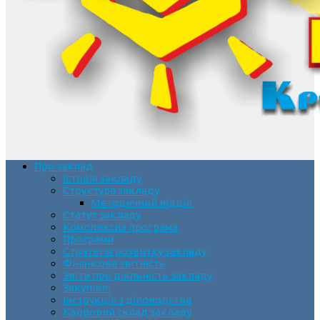
Про заклад
Історія закладу
Структура закладу
Методичний відділ
Статут закладу
Комплексна програма
Програми
Стратегія розвитку закладу
Фінансова звітність
Звіти про діяльність закладу
Закупівлі
Інструкція з діловодства
Кадровий склад закладу