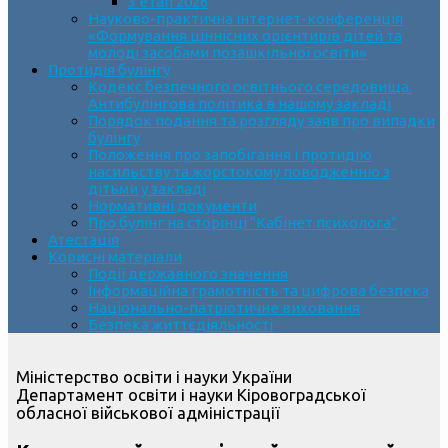
3 етап 2026
Науково-практична інтернет-конференція
«Формування ціннісних орієнтирів дітей та
молоді засобами позашкільної освіти»
Протидія булінгу
Кодекс безпечного освітнього середовища.
Антибулінгова політика в нашому закладі
Порядок подання та розгляду заяв про випадки
булінгу
Положення про запобігання і протидію
насильству та жорстокому поводженню з
дітьми у закладі
Нормативні документи
Про булінг на сторінці “Кабінет психолога”
Атестація
Корисні матеріали
Події державного значення
Інформаційна грамотність та цифрова безпека
Національно-патріотичне виховання
Безпека життєдіяльності
Міністерство освіти і науки України
Департамент освіти і науки Кіровоградської
обласної військової адміністрації