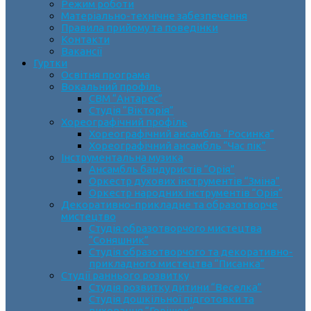
Режим роботи
Матеріально-технічне забезпечення
Правила прийому та поведінки
Контакти
Вакансії
Гуртки
Освітня програма
Вокальний профіль
СВМ “Антарес”
Студія “Вікторія”
Хореографічний профіль
Хореографічний ансамбль “Росинка”
Хореографічний ансамбль “Час пік”
Інструментальна музика
Ансамбль бандуристів “Орія”
Оркестр духових інструментів “Зміна”
Оркестр народних інструментів “Орія”
Декоративно-прикладне та образотворче
мистецтво
Cтудія образотворчого мистецтва
“Соняшник”
Студія образотворчого та декоративно-
прикладного мистецтва “Писанка”
Студії раннього розвитку
Студія розвитку дитини “Веселка”
Студія дошкільної підготовки та
виховання “Горішок”