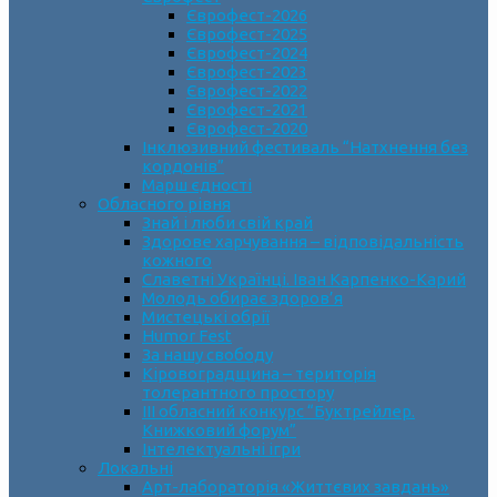
Єврофест-2026
Єврофест-2025
Єврофест-2024
Єврофест-2023
Єврофест-2022
Єврофест-2021
Єврофест-2020
Інклюзивний фестиваль “Натхнення без
кордонів”
Марш єдності
Обласного рівня
Знай і люби свій край
Здорове харчування – відповідальність
кожного
Славетні Українці. Іван Карпенко-Карий
Молодь обирає здоров’я
Мистецькі обрії
Humor Fest
За нашу свободу
Кіровоградщина – територія
толерантного простору
ІII обласний конкурс “Буктрейлер.
Книжковий форум”
Інтелектуальні ігри
Локальні
Арт-лабораторія «Життєвих завдань»