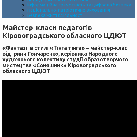
Інформаційна грамотність та цифрова безпека
Національно-патріотичне виховання
Безпека життєдіяльності
Майстер-класи педагогів
Кіровоградського обласного ЦДЮТ
«Фантазії в стилі «Тінга тінга» – майстер-клас
від Ірини Гончаренко, керівника Народного
художнього колективу студії образотворчого
мистецтва «Соняшник» Кіровоградського
обласного ЦДЮТ