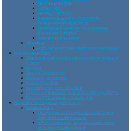
Мистецькі обрії
Humor Fest
За нашу свободу
Кіровоградщина – територія
толерантного простору
ІII обласний конкурс “Буктрейлер.
Книжковий форум”
Інтелектуальні ігри
Локальні
Арт-лабораторія «Життєвих завдань»
Нормативна база
Довідник директора закладу позашкільної
освіти
Накази
Листи/Положення
Охорона дитинства
Закони України
Укази Президента України
Стратегічний план діяльності МОН до 2027 р.
Робота ЗПО в умовах карантину
Науково-методична діяльність
Конференції
І Всеукраїнська науково-практична
інтернет-конференція
ІІ Всеукраїнська науково-практична
інтернет-конференція