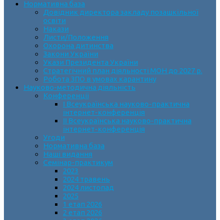
Нормативна база
Довідник директора закладу позашкільної
освіти
Накази
Листи/Положення
Охорона дитинства
Закони України
Укази Президента України
Стратегічний план діяльності МОН до 2027 р.
Робота ЗПО в умовах карантину
Науково-методична діяльність
Конференції
І Всеукраїнська науково-практична
інтернет-конференція
ІІ Всеукраїнська науково-практична
інтернет-конференція
Угоди
Нормативна база
Наші видання
Семінар-практикум
2023
2024 травень
2024 листопад
2025
1 етап 2026
2 етап 2026