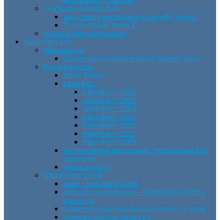
Театральний профіль
Шоу-театр молодіжного клубу “Імідж”
Театр-студія “Маска”
Основи програмування
Наші проєкти
Міжнародні
Соціально-психологічний проєкт VeLa
Всеукраїнські
День Землі
Єврофест
Єврофест-2026
Єврофест-2025
Єврофест-2024
Єврофест-2023
Єврофест-2022
Єврофест-2021
Єврофест-2020
Інклюзивний фестиваль “Натхнення без
кордонів”
Марш єдності
Обласного рівня
Знай і люби свій край
Здорове харчування – відповідальність
кожного
Славетні Українці. Іван Карпенко-Карий
Молодь обирає здоров’я