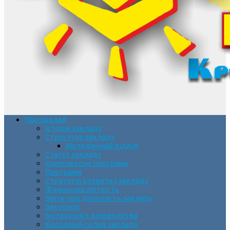
Про заклад
Історія закладу
Структура закладу
Методичний відділ
Статут закладу
Комплексна програма
Програми
Стратегія розвитку закладу
Фінансова звітність
Звіти про діяльність закладу
Закупівлі
Інструкція з діловодства
Кадровий склад закладу