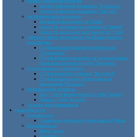
Хореографічний профіль
Хореографічний ансамбль “Росинка”
Хореографічний ансамбль “Час пік”
Інструментальна музика
Ансамбль бандуристів “Орія”
Оркестр духових інструментів “Зміна”
Оркестр народних інструментів “Орія”
Декоративно-прикладне та образотворче
мистецтво
Cтудія образотворчого мистецтва
“Соняшник”
Студія образотворчого та декоративно-
прикладного мистецтва “Писанка”
Студії раннього розвитку
Студія розвитку дитини “Веселка”
Студія дошкільної підготовки та
виховання “Горішок”
Театральний профіль
Шоу-театр молодіжного клубу “Імідж”
Театр-студія “Маска”
Основи програмування
Наші проєкти
Міжнародні
Соціально-психологічний проєкт VeLa
Всеукраїнські
День Землі
Єврофест