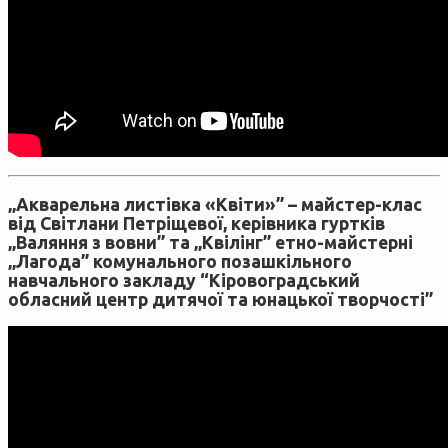
„Акварельна листівка «Квіти»” – майстер-клас
від Світлани Петріщевої, керівника гуртків
„Валяння з вовни” та „Квілінг” етно-майстерні
„Лагода” комунального позашкільного
навчального закладу “Кіровоградський
обласний центр дитячої та юнацької творчості”