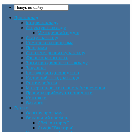
Про заклад
Історія закладу
Структура закладу
Методичний відділ
Статут закладу
Комплексна програма
Програми
Стратегія розвитку закладу
Фінансова звітність
Звіти про діяльність закладу
Закупівлі
Інструкція з діловодства
Кадровий склад закладу
Режим роботи
Матеріально-технічне забезпечення
Правила прийому та поведінки
Контакти
Вакансії
Гуртки
Освітня програма
Вокальний профіль
СВМ “Антарес”
Студія “Вікторія”