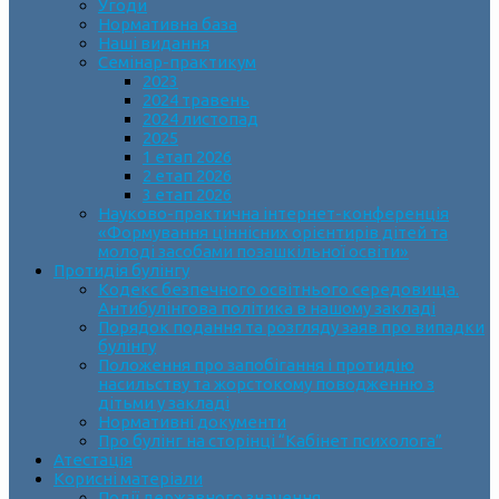
Угоди
Нормативна база
Наші видання
Семінар-практикум
2023
2024 травень
2024 листопад
2025
1 етап 2026
2 етап 2026
3 етап 2026
Науково-практична інтернет-конференція
«Формування ціннісних орієнтирів дітей та
молоді засобами позашкільної освіти»
Протидія булінгу
Кодекс безпечного освітнього середовища.
Антибулінгова політика в нашому закладі
Порядок подання та розгляду заяв про випадки
булінгу
Положення про запобігання і протидію
насильству та жорстокому поводженню з
дітьми у закладі
Нормативні документи
Про булінг на сторінці “Кабінет психолога”
Атестація
Корисні матеріали
Події державного значення