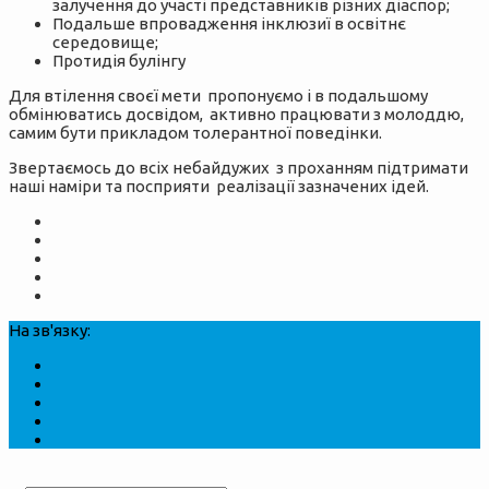
залучення до участі представників різних діаспор;
Подальше впровадження інклюзиї в освітнє
середовище;
Протидія булінгу
Для втілення своєї мети пропонуємо і в подальшому
обмінюватись досвідом, активно працювати з молоддю,
самим бути прикладом толерантної поведінки.
Звертаємось до всіх небайдужих з проханням підтримати
наші наміри та посприяти реалізації зазначених ідей.
На зв'язку: