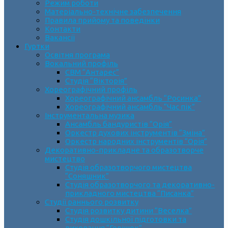
Режим роботи
Матеріально-технічне забезпечення
Правила прийому та поведінки
Контакти
Вакансії
Гуртки
Освітня програма
Вокальний профіль
СВМ “Антарес”
Студія “Вікторія”
Хореографічний профіль
Хореографічний ансамбль “Росинка”
Хореографічний ансамбль “Час пік”
Інструментальна музика
Ансамбль бандуристів “Орія”
Оркестр духових інструментів “Зміна”
Оркестр народних інструментів “Орія”
Декоративно-прикладне та образотворче
мистецтво
Cтудія образотворчого мистецтва
“Соняшник”
Студія образотворчого та декоративно-
прикладного мистецтва “Писанка”
Студії раннього розвитку
Студія розвитку дитини “Веселка”
Студія дошкільної підготовки та
виховання “Горішок”