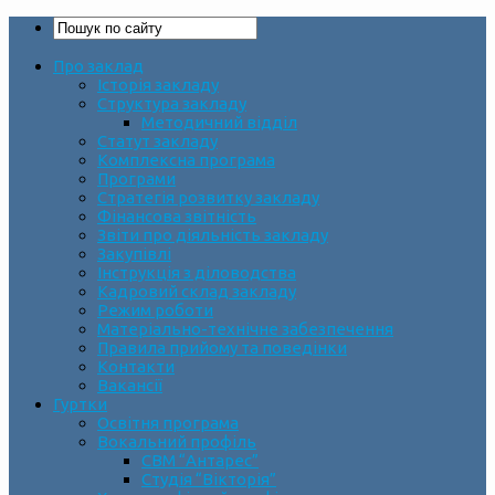
Про заклад
Історія закладу
Структура закладу
Методичний відділ
Статут закладу
Комплексна програма
Програми
Стратегія розвитку закладу
Фінансова звітність
Звіти про діяльність закладу
Закупівлі
Інструкція з діловодства
Кадровий склад закладу
Режим роботи
Матеріально-технічне забезпечення
Правила прийому та поведінки
Контакти
Вакансії
Гуртки
Освітня програма
Вокальний профіль
СВМ “Антарес”
Студія “Вікторія”