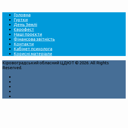
Головна
Гуртки
День Землі
Єврофест
Наші проєкти
Фінансова звітність
Контакти
Кабінет психолога
Корисні матеріали
Кіровоградський обласний ЦДЮТ © 2026. All Rights
Reserved.