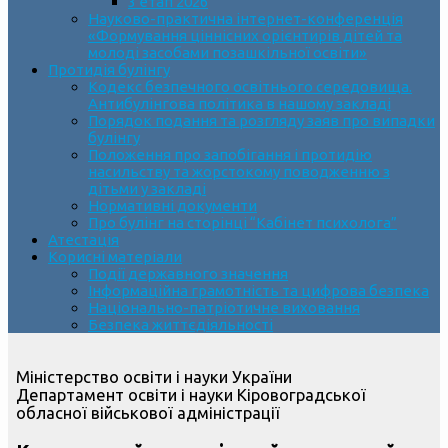
3 етап 2026
Науково-практична інтернет-конференція
«Формування ціннісних орієнтирів дітей та
молоді засобами позашкільної освіти»
Протидія булінгу
Кодекс безпечного освітнього середовища.
Антибулінгова політика в нашому закладі
Порядок подання та розгляду заяв про випадки
булінгу
Положення про запобігання і протидію
насильству та жорстокому поводженню з
дітьми у закладі
Нормативні документи
Про булінг на сторінці “Кабінет психолога”
Атестація
Корисні матеріали
Події державного значення
Інформаційна грамотність та цифрова безпека
Національно-патріотичне виховання
Безпека життєдіяльності
Міністерство освіти і науки України
Департамент освіти і науки Кіровоградської
обласної військової адміністрації