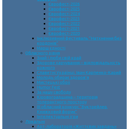
Єврофест-2026
Єврофест-2025
Єврофест-2024
Єврофест-2023
Єврофест-2022
Єврофест-2021
Єврофест-2020
Інклюзивний фестиваль “Натхнення без
кордонів”
Марш єдності
Обласного рівня
Знай і люби свій край
Здорове харчування – відповідальність
кожного
Славетні Українці. Іван Карпенко-Карий
Молодь обирає здоров’я
Мистецькі обрії
Humor Fest
За нашу свободу
Кіровоградщина – територія
толерантного простору
ІII обласний конкурс “Буктрейлер.
Книжковий форум”
Інтелектуальні ігри
Локальні
Арт-лабораторія «Життєвих завдань»