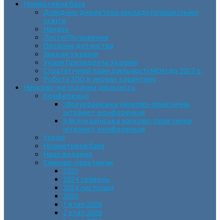
Нормативна база
Довідник директора закладу позашкільної
освіти
Накази
Листи/Положення
Охорона дитинства
Закони України
Укази Президента України
Стратегічний план діяльності МОН до 2027 р.
Робота ЗПО в умовах карантину
Науково-методична діяльність
Конференції
І Всеукраїнська науково-практична
інтернет-конференція
ІІ Всеукраїнська науково-практична
інтернет-конференція
Угоди
Нормативна база
Наші видання
Семінар-практикум
2023
2024 травень
2024 листопад
2025
1 етап 2026
2 етап 2026