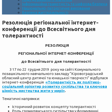
Інформаційна грамотність та цифрова безпека
Національно-патріотичне виховання
Безпека життєдіяльності
Резолюція регіональної інтернет-
конференції до Всесвітнього дня
толерантності
РЕЗОЛЮЦІЯ
РЕГІОНАЛЬНОЇ ІНТЕРНЕТ-КОНФЕРЕНЦІЇ
до Всесвітнього дня толерантності
З 17 по 22 грудня 2019 року на сайті Комунального
позашкільного навчального закладу “Кіровоградський
обласний центр дитячої та юнацької творчості” відбулася
інтернет-конференція
«Толерантність як політико-
соціальний орієнтир розвитку суспільства та ключова
цінність мистецтва жити у мирі»
.
Тематичні напрямки:
Історичний розвиток концепту толерантності
Роль громадянського суспільства у формуванні