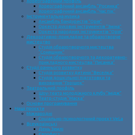
Хореографічний профіль
Хореографічний ансамбль “Росинка”
Хореографічний ансамбль “Час пік”
Інструментальна музика
Ансамбль бандуристів “Орія”
Оркестр духових інструментів “Зміна”
Оркестр народних інструментів “Орія”
Декоративно-прикладне та образотворче
мистецтво
Cтудія образотворчого мистецтва
“Соняшник”
Студія образотворчого та декоративно-
прикладного мистецтва “Писанка”
Студії раннього розвитку
Студія розвитку дитини “Веселка”
Студія дошкільної підготовки та
виховання “Горішок”
Театральний профіль
Шоу-театр молодіжного клубу “Імідж”
Театр-студія “Маска”
Основи програмування
Наші проєкти
Міжнародні
Соціально-психологічний проєкт VeLa
Всеукраїнські
День Землі
Єврофест