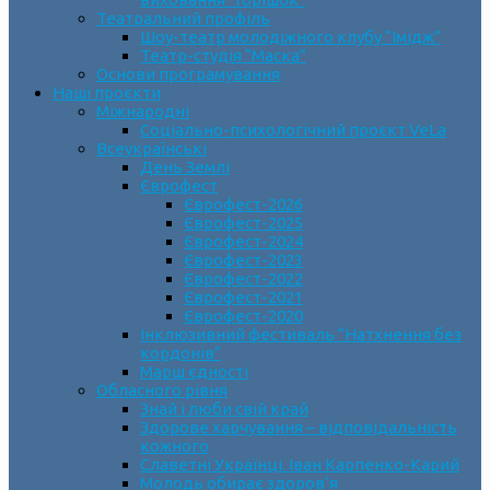
Театральний профіль
Шоу-театр молодіжного клубу “Імідж”
Театр-студія “Маска”
Основи програмування
Наші проєкти
Міжнародні
Соціально-психологічний проєкт VeLa
Всеукраїнські
День Землі
Єврофест
Єврофест-2026
Єврофест-2025
Єврофест-2024
Єврофест-2023
Єврофест-2022
Єврофест-2021
Єврофест-2020
Інклюзивний фестиваль “Натхнення без
кордонів”
Марш єдності
Обласного рівня
Знай і люби свій край
Здорове харчування – відповідальність
кожного
Славетні Українці. Іван Карпенко-Карий
Молодь обирає здоров’я