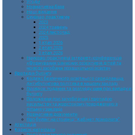
Угоди
Нормативна база
Наші видання
Семінар-практикум
2023
2024 травень
2024 листопад
2025
1 етап 2026
2 етап 2026
3 етап 2026
Науково-практична інтернет-конференція
«Формування ціннісних орієнтирів дітей та
молоді засобами позашкільної освіти»
Протидія булінгу
Кодекс безпечного освітнього середовища.
Антибулінгова політика в нашому закладі
Порядок подання та розгляду заяв про випадки
булінгу
Положення про запобігання і протидію
насильству та жорстокому поводженню з
дітьми у закладі
Нормативні документи
Про булінг на сторінці “Кабінет психолога”
Атестація
Корисні матеріали
Події державного значення