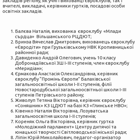
закладів регіону, як учні і вихованці євроклубів, так і
вчителі, викладачі, керівники гуртків, посадові особи
освітніх закладів.
Балєва Наталія, вихованка євроклубу «Млади
сърдца» Вільшанського РЦДЮТ;
Бринза Вячеслав Дмитрович, вихованець євроклубу
«Євродіти» при Грузьківському НВК Кропивницької
районної ради;
Давиденко Андрій Олегович, учень 10 класу
Добронадіївської ЗШ І-ІІІ ступенів, член євроклубу
«Меридіан»;
Єрмакова Анастасія Олександрівна, керівник
євроклубу “Промінь Європи” Балахівської
загальноосвітньої школи І-ІІ ступенів, філії
Новостародубської загальноосвітньої школи І-ІІІ
ступенів Петрівського району;
Живолуп Тетяна Вікторівна, керівник євроклубу
«Соняшник» КЗ ЦДЮТ на базі КЗ «Глинське НВО»;
Ківенко Наталія Вікторівна, Лозуватська
загальноосвітня школа І-ІІ ступенів;
Кореняк Ольга Вікторівна, керівник гуртка
«Молодіжний парламент» Центру дитячої та
юнацької творчості Світловодської міської ради;
Ліпін Юрій Миколайович, педагог-організатор