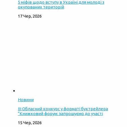
5 міфів щодо вступу в Україні для молоді з
окупованих територій
17 Чер, 2026
Новини
ІІІ Обласний конкурс у форматі буктрейлера
“Книжковий форум: запрошуємо до участі
15 Чер, 2026