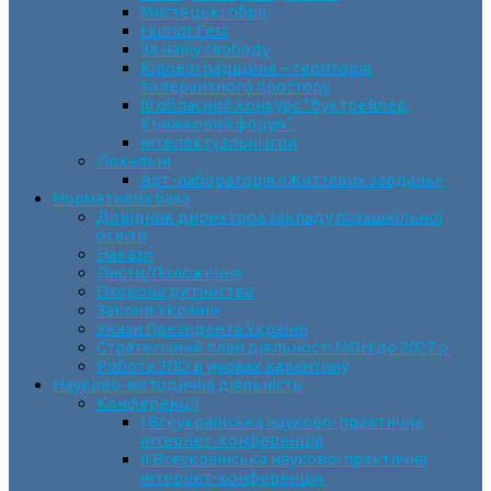
Мистецькі обрії
Humor Fest
За нашу свободу
Кіровоградщина – територія
толерантного простору
ІII обласний конкурс “Буктрейлер.
Книжковий форум”
Інтелектуальні ігри
Локальні
Арт-лабораторія «Життєвих завдань»
Нормативна база
Довідник директора закладу позашкільної
освіти
Накази
Листи/Положення
Охорона дитинства
Закони України
Укази Президента України
Стратегічний план діяльності МОН до 2027 р.
Робота ЗПО в умовах карантину
Науково-методична діяльність
Конференції
І Всеукраїнська науково-практична
інтернет-конференція
ІІ Всеукраїнська науково-практична
інтернет-конференція