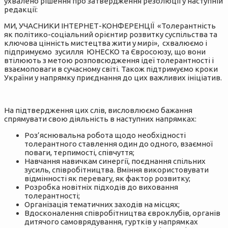
ухвалено рішення про затвердження резолюції у наступній
редакції:
МИ, УЧАСНИКИ ІНТЕРНЕТ-КОНФЕРЕНЦІЇ «Толерантність
як політико-соціальний орієнтир розвитку суспільства та
ключова цінність мистецтва жити у мирі», схвалюємо і
підпримуємо зусилля ЮНЕСКО та Євросоюзу, що вони
втілюють з метою розповсюдження ідеї толерантності і
взаємоповаги в сучасному світі. Також підтримуємо кроки
України у напрямку приєднання до цих важливих ініціатив.
На підтвердження цих слів, висловлюємо бажання
спрямувати свою діяльність в наступних напрямках:
Роз’яснювальна робота щодо необхідності
толерантного ставлення один до одного, взаємної
поваги, терпимості, співчуття;
Навчання навичкам синергії, поєднання спільних
зусиль, співробітництва. Вміння використовувати
відмінності як перевагу, як фактор розвитку;
Розробка новітніх підходів до виховання
толерантності;
Організація тематичних заходів на місцях;
Вдосконалення співробітництва євроклубів, органів
дитячого самоврядування, гуртків у напрямках