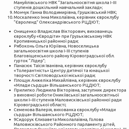
Мануйлівського НВК “Загальноосвітня школа І-ІІІ
ступенів дошкільний навчальний заклад»;
Мончук Ганна Володимирівна, Грушківський НВК;
Москаленко Інна Миколаївна, керівник євроклубу
“Євроленд” Олександрівського РЦДЮТ;
Онищенко Владислав Вікторович, вихованець
євроклубу «Євродіти» при Грузьківському НВК
Кропивницької районної ради;
Рябоконь Ольга Юріївна, Новоселицька
загальноосвітня школа І-ІІІ ступенів
Благовіщенського району Кіровоградської обл.
гурток “Лідер”;
Панасюк Таїсія Іванівна, керівник євроклубу
«Толерантність» Центру дитячої та юнацької
творчості Світловодської міської ради;
Площук Анжеліка Михайлівна, керівник євроклубу
«Млади сърдца» Вільшанського РЦДЮТ;
Прилипко Людмила Вікторівна, заступник директора
з виховної роботи Оникіївської загальноосвітньої
школи І–ІІІ ступенів Маловисківської районної ради
Кіровоградської області;
Cеменова Валерія, вихованка євроклубу «Млади
сърдца» Вільшанського РЦДЮТ;
9Сидорук Єлизавета Миколалаївна, Голова
Маловисківського Районного парламенту дітей,