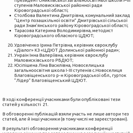
Президент Оникіївської загальноосвітньої школи І–ІІІ
ступенів Маловисківської районної ради
Кіровоградської області;
Столбова Валентина Дмитрівна, комунальний заклад
“Центр позашкільної освіти” Дмитрівської сільської
ради Знам’янського району Кіровоградської області;
Тарасова Катерина Володимирівна, методист
Кіровоградського обласного ЦДЮТ;
Удовіченко Ірина Петрівна, керівник євроклубу
«Діалог» КЗ «ЦДЮТ Долинської районної ради»;
Унраін Інна Валеріївна, керівник євроклубу
Маловисківського РБДЮТ;
Юсіпішена Ліна Василівна, Новоселицька
загальноосвітня школа І-ІІІ ступенів с.Новоселиця
Благовіщенського р-н Кіровоградської обл., гурток
“Лідер” Благовіщенський ЦДЮТ.
В ході конференції учасниками були опубліковані тези
статей у кількості 21.
В обговоренні публікацій взяли участь не лише автори тез
статей, але й інші учасники (в тому числі не зареєстровані).
В результаті обговорення учасниками конференції