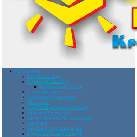
Про заклад
Історія закладу
Структура закладу
Методичний відділ
Статут закладу
Комплексна програма
Програми
Стратегія розвитку закладу
Фінансова звітність
Звіти про діяльність закладу
Закупівлі
Інструкція з діловодства
Кадровий склад закладу