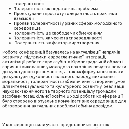
толерантності
Толерантність як педагогічна проблема
Проектування простоту толерантності: практики
взаємодії
Прояви толерантності у різних сферах молодіжного
середовища
Толерантність це свобода чи обмеження?
Толерантність як чеснота справедливості
Толерантність як фактор миротворення
Робота конференції базувалась на актуалізації напрямів
розвитку, підтримки євроатлантичної інтеграції,
активізації роботи євроклубів в Кіровоградській області;
сприянні вихованню у молодого покоління почуття поваги
до культурного різноманіття, а також формування поваги
до культури і духовності власного народу, виховання
моральності, толерантності, забезпечення створення умов
для інтелектуального та культурного розвитку, реалізації
науково-технічного та творчого потенціалу громадян
засобами позашкільної освіти. В ході роботи конференції
було створено віртуальне комунікативне середовище для
обговорення актуальних проблем і обміну досвідом.
У конференції взяли участь представники освітніх