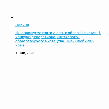
Новини
🎨 Запрошуємо взяти участь в обласній виставці-
конкурсі декоративно-ужиткового і
образотворчого мистецтва “Знай і люби свій
край”
3 Лип, 2026