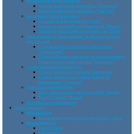
Хореографічний профіль
Хореографічний ансамбль “Росинка”
Хореографічний ансамбль “Час пік”
Інструментальна музика
Ансамбль бандуристів “Орія”
Оркестр духових інструментів “Зміна”
Оркестр народних інструментів “Орія”
Декоративно-прикладне та образотворче
мистецтво
Cтудія образотворчого мистецтва
“Соняшник”
Студія образотворчого та декоративно-
прикладного мистецтва “Писанка”
Студії раннього розвитку
Студія розвитку дитини “Веселка”
Студія дошкільної підготовки та
виховання “Горішок”
Театральний профіль
Шоу-театр молодіжного клубу “Імідж”
Театр-студія “Маска”
Основи програмування
Наші проєкти
Міжнародні
Соціально-психологічний проєкт VeLa
Всеукраїнські
День Землі
Єврофест