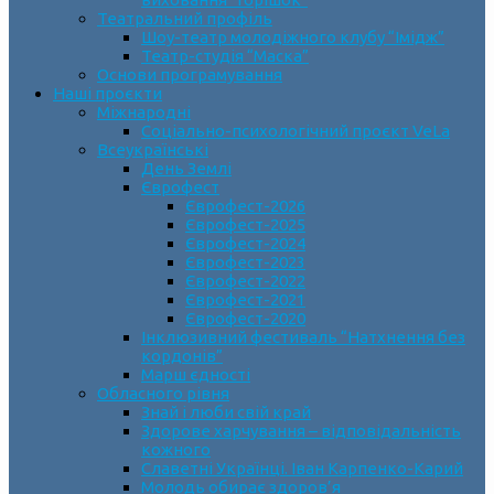
Театральний профіль
Шоу-театр молодіжного клубу “Імідж”
Театр-студія “Маска”
Основи програмування
Наші проєкти
Міжнародні
Соціально-психологічний проєкт VeLa
Всеукраїнські
День Землі
Єврофест
Єврофест-2026
Єврофест-2025
Єврофест-2024
Єврофест-2023
Єврофест-2022
Єврофест-2021
Єврофест-2020
Інклюзивний фестиваль “Натхнення без
кордонів”
Марш єдності
Обласного рівня
Знай і люби свій край
Здорове харчування – відповідальність
кожного
Славетні Українці. Іван Карпенко-Карий
Молодь обирає здоров’я