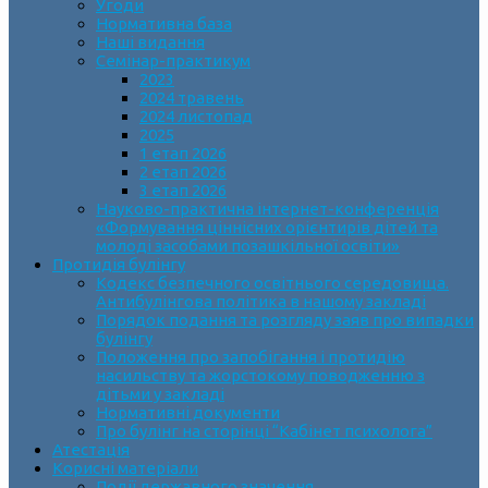
Угоди
Нормативна база
Наші видання
Семінар-практикум
2023
2024 травень
2024 листопад
2025
1 етап 2026
2 етап 2026
3 етап 2026
Науково-практична інтернет-конференція
«Формування ціннісних орієнтирів дітей та
молоді засобами позашкільної освіти»
Протидія булінгу
Кодекс безпечного освітнього середовища.
Антибулінгова політика в нашому закладі
Порядок подання та розгляду заяв про випадки
булінгу
Положення про запобігання і протидію
насильству та жорстокому поводженню з
дітьми у закладі
Нормативні документи
Про булінг на сторінці “Кабінет психолога”
Атестація
Корисні матеріали
Події державного значення