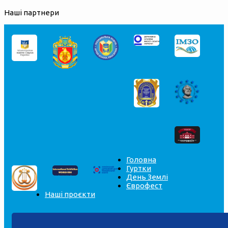
Наші партнери
Головна
Гуртки
День Землі
Єврофест
Наші проєкти