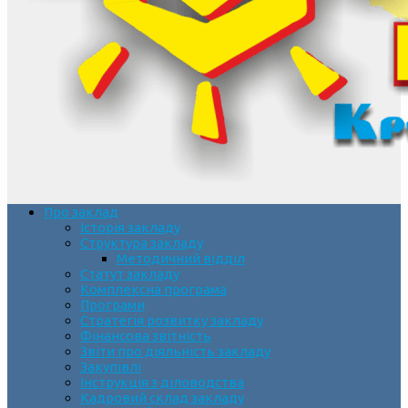
Про заклад
Історія закладу
Структура закладу
Методичний відділ
Статут закладу
Комплексна програма
Програми
Стратегія розвитку закладу
Фінансова звітність
Звіти про діяльність закладу
Закупівлі
Інструкція з діловодства
Кадровий склад закладу