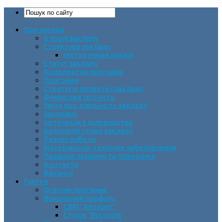
Про заклад
Історія закладу
Структура закладу
Методичний відділ
Статут закладу
Комплексна програма
Програми
Стратегія розвитку закладу
Фінансова звітність
Звіти про діяльність закладу
Закупівлі
Інструкція з діловодства
Кадровий склад закладу
Режим роботи
Матеріально-технічне забезпечення
Правила прийому та поведінки
Контакти
Вакансії
Гуртки
Освітня програма
Вокальний профіль
СВМ “Антарес”
Студія “Вікторія”