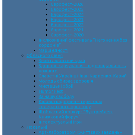
Єврофест-2026
Єврофест-2025
Єврофест-2024
Єврофест-2023
Єврофест-2022
Єврофест-2021
Єврофест-2020
Інклюзивний фестиваль “Натхнення без
кордонів”
Марш єдності
Обласного рівня
Знай і люби свій край
Здорове харчування – відповідальність
кожного
Славетні Українці. Іван Карпенко-Карий
Молодь обирає здоров’я
Мистецькі обрії
Humor Fest
За нашу свободу
Кіровоградщина – територія
толерантного простору
ІII обласний конкурс “Буктрейлер.
Книжковий форум”
Інтелектуальні ігри
Локальні
Арт-лабораторія «Життєвих завдань»