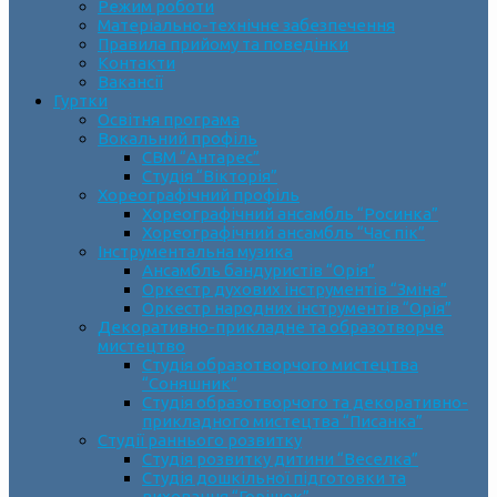
Режим роботи
Матеріально-технічне забезпечення
Правила прийому та поведінки
Контакти
Вакансії
Гуртки
Освітня програма
Вокальний профіль
СВМ “Антарес”
Студія “Вікторія”
Хореографічний профіль
Хореографічний ансамбль “Росинка”
Хореографічний ансамбль “Час пік”
Інструментальна музика
Ансамбль бандуристів “Орія”
Оркестр духових інструментів “Зміна”
Оркестр народних інструментів “Орія”
Декоративно-прикладне та образотворче
мистецтво
Cтудія образотворчого мистецтва
“Соняшник”
Студія образотворчого та декоративно-
прикладного мистецтва “Писанка”
Студії раннього розвитку
Студія розвитку дитини “Веселка”
Студія дошкільної підготовки та
виховання “Горішок”