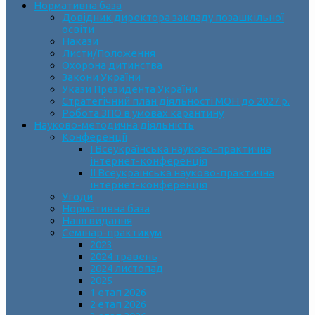
Нормативна база
Довідник директора закладу позашкільної
освіти
Накази
Листи/Положення
Охорона дитинства
Закони України
Укази Президента України
Стратегічний план діяльності МОН до 2027 р.
Робота ЗПО в умовах карантину
Науково-методична діяльність
Конференції
І Всеукраїнська науково-практична
інтернет-конференція
ІІ Всеукраїнська науково-практична
інтернет-конференція
Угоди
Нормативна база
Наші видання
Семінар-практикум
2023
2024 травень
2024 листопад
2025
1 етап 2026
2 етап 2026