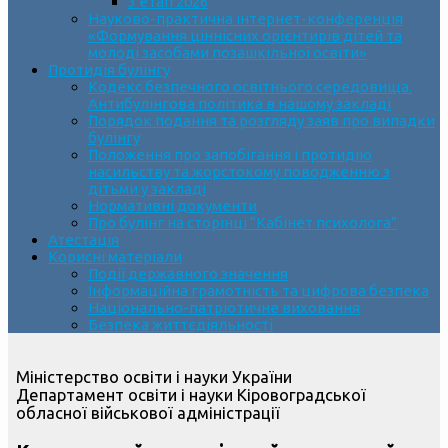
3 етап 2026
Науково-практична інтернет-конференція
«Формування ціннісних орієнтирів дітей та
молоді засобами позашкільної освіти»
Протидія булінгу
Кодекс безпечного освітнього середовища.
Антибулінгова політика в нашому закладі
Порядок подання та розгляду заяв про випадки
булінгу
Положення про запобігання і протидію
насильству та жорстокому поводженню з
дітьми у закладі
Нормативні документи
Про булінг на сторінці “Кабінет психолога”
Атестація
Корисні матеріали
Події державного значення
Інформаційна грамотність та цифрова безпека
Національно-патріотичне виховання
Безпека життєдіяльності
Міністерство освіти і науки України
Департамент освіти і науки Кіровоградської
обласної військової адміністрації