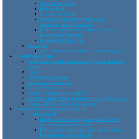
Мистецькі обрії
Humor Fest
За нашу свободу
Кіровоградщина – територія
толерантного простору
ІII обласний конкурс “Буктрейлер.
Книжковий форум”
Інтелектуальні ігри
Локальні
Арт-лабораторія «Життєвих завдань»
Нормативна база
Довідник директора закладу позашкільної
освіти
Накази
Листи/Положення
Охорона дитинства
Закони України
Укази Президента України
Стратегічний план діяльності МОН до 2027 р.
Робота ЗПО в умовах карантину
Науково-методична діяльність
Конференції
І Всеукраїнська науково-практична
інтернет-конференція
ІІ Всеукраїнська науково-практична
інтернет-конференція