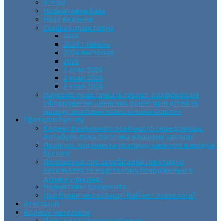
Угоди
Нормативна база
Наші видання
Семінар-практикум
2023
2024 травень
2024 листопад
2025
1 етап 2026
2 етап 2026
3 етап 2026
Науково-практична інтернет-конференція
«Формування ціннісних орієнтирів дітей та
молоді засобами позашкільної освіти»
Протидія булінгу
Кодекс безпечного освітнього середовища.
Антибулінгова політика в нашому закладі
Порядок подання та розгляду заяв про випадки
булінгу
Положення про запобігання і протидію
насильству та жорстокому поводженню з
дітьми у закладі
Нормативні документи
Про булінг на сторінці “Кабінет психолога”
Атестація
Корисні матеріали
Події державного значення