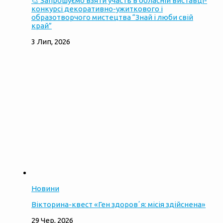
🎨 Запрошуємо взяти участь в обласній виставці-
конкурсі декоративно-ужиткового і
образотворчого мистецтва “Знай і люби свій
край”
3 Лип, 2026
Новини
Вікторина-квест «Ген здоровʼя: місія здійснена»
29 Чер, 2026