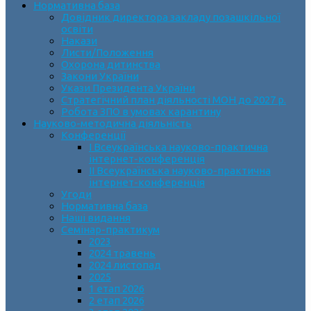
Нормативна база
Довідник директора закладу позашкільної
освіти
Накази
Листи/Положення
Охорона дитинства
Закони України
Укази Президента України
Стратегічний план діяльності МОН до 2027 р.
Робота ЗПО в умовах карантину
Науково-методична діяльність
Конференції
І Всеукраїнська науково-практична
інтернет-конференція
ІІ Всеукраїнська науково-практична
інтернет-конференція
Угоди
Нормативна база
Наші видання
Семінар-практикум
2023
2024 травень
2024 листопад
2025
1 етап 2026
2 етап 2026