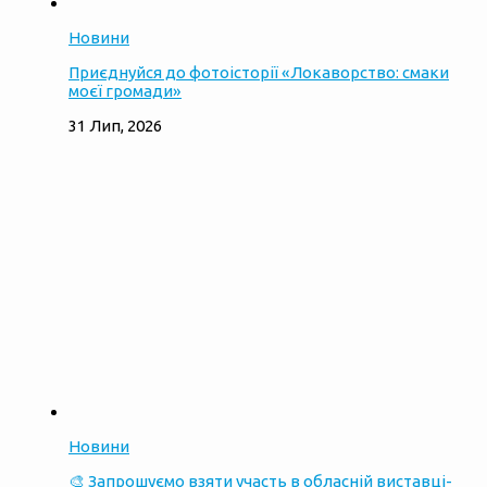
Новини
Приєднуйся до фотоісторії «Локаворство: смаки
моєї громади»
31 Лип, 2026
Новини
🎨 Запрошуємо взяти участь в обласній виставці-