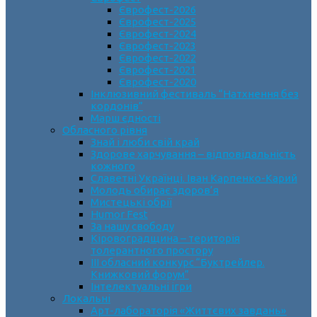
Єврофест-2026
Єврофест-2025
Єврофест-2024
Єврофест-2023
Єврофест-2022
Єврофест-2021
Єврофест-2020
Інклюзивний фестиваль “Натхнення без
кордонів”
Марш єдності
Обласного рівня
Знай і люби свій край
Здорове харчування – відповідальність
кожного
Славетні Українці. Іван Карпенко-Карий
Молодь обирає здоров’я
Мистецькі обрії
Humor Fest
За нашу свободу
Кіровоградщина – територія
толерантного простору
ІII обласний конкурс “Буктрейлер.
Книжковий форум”
Інтелектуальні ігри
Локальні
Арт-лабораторія «Життєвих завдань»