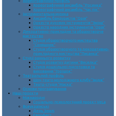
Хореографічний профіль
Хореографічний ансамбль “Росинка”
Хореографічний ансамбль “Час пік”
Інструментальна музика
Ансамбль бандуристів “Орія”
Оркестр духових інструментів “Зміна”
Оркестр народних інструментів “Орія”
Декоративно-прикладне та образотворче
мистецтво
Cтудія образотворчого мистецтва
“Соняшник”
Студія образотворчого та декоративно-
прикладного мистецтва “Писанка”
Студії раннього розвитку
Студія розвитку дитини “Веселка”
Студія дошкільної підготовки та
виховання “Горішок”
Театральний профіль
Шоу-театр молодіжного клубу “Імідж”
Театр-студія “Маска”
Основи програмування
Наші проєкти
Міжнародні
Соціально-психологічний проєкт VeLa
Всеукраїнські
День Землі
Єврофест