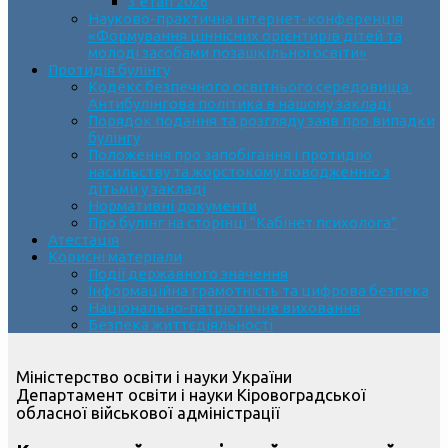
3 етап 2026
Науково-практична інтернет-конференція
«Формування ціннісних орієнтирів дітей та
молоді засобами позашкільної освіти»
Протидія булінгу
Кодекс безпечного освітнього середовища.
Антибулінгова політика в нашому закладі
Порядок подання та розгляду заяв про випадки
булінгу
Положення про запобігання і протидію
насильству та жорстокому поводженню з
дітьми у закладі
Нормативні документи
Про булінг на сторінці “Кабінет психолога”
Атестація
Корисні матеріали
Події державного значення
Інформаційна грамотність та цифрова безпека
Національно-патріотичне виховання
Безпека життєдіяльності
Міністерство освіти і науки України
Департамент освіти і науки Кіровоградської
обласної військової адміністрації