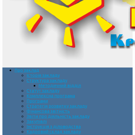
Про заклад
Історія закладу
Структура закладу
Методичний відділ
Статут закладу
Комплексна програма
Програми
Стратегія розвитку закладу
Фінансова звітність
Звіти про діяльність закладу
Закупівлі
Інструкція з діловодства
Кадровий склад закладу