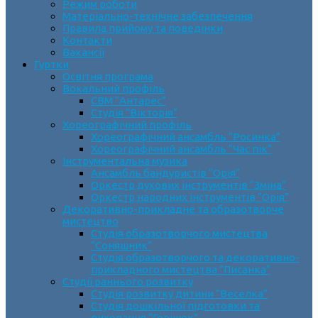
Режим роботи
Матеріально-технічне забезпечення
Правила прийому та поведінки
Контакти
Вакансії
Гуртки
Освітня програма
Вокальний профіль
СВМ “Антарес”
Студія “Вікторія”
Хореографічний профіль
Хореографічний ансамбль “Росинка”
Хореографічний ансамбль “Час пік”
Інструментальна музика
Ансамбль бандуристів “Орія”
Оркестр духових інструментів “Зміна”
Оркестр народних інструментів “Орія”
Декоративно-прикладне та образотворче
мистецтво
Cтудія образотворчого мистецтва
“Соняшник”
Студія образотворчого та декоративно-
прикладного мистецтва “Писанка”
Студії раннього розвитку
Студія розвитку дитини “Веселка”
Студія дошкільної підготовки та
виховання “Горішок”