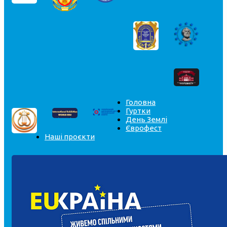
Головна
Гуртки
День Землі
Єврофест
Наші проєкти