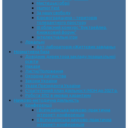
Мистецькі обрії
Humor Fest
За нашу свободу
Кіровоградщина – територія
толерантного простору
ІII обласний конкурс “Буктрейлер.
Книжковий форум”
Інтелектуальні ігри
Локальні
Арт-лабораторія «Життєвих завдань»
Нормативна база
Довідник директора закладу позашкільної
освіти
Накази
Листи/Положення
Охорона дитинства
Закони України
Укази Президента України
Стратегічний план діяльності МОН до 2027 р.
Робота ЗПО в умовах карантину
Науково-методична діяльність
Конференції
І Всеукраїнська науково-практична
інтернет-конференція
ІІ Всеукраїнська науково-практична
інтернет-конференція