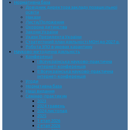
Нормативна база
Довідник директора закладу позашкільної
освіти
Накази
Листи/Положення
Охорона дитинства
Закони України
Укази Президента України
Стратегічний план діяльності МОН до 2027 р.
Робота ЗПО в умовах карантину
Науково-методична діяльність
Конференції
І Всеукраїнська науково-практична
інтернет-конференція
ІІ Всеукраїнська науково-практична
інтернет-конференція
Угоди
Нормативна база
Наші видання
Семінар-практикум
2023
2024 травень
2024 листопад
2025
1 етап 2026
2 етап 2026