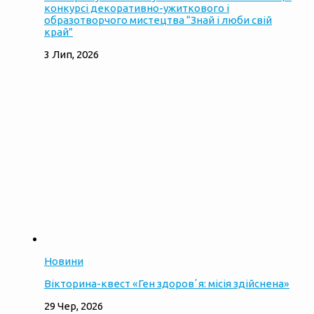
конкурсі декоративно-ужиткового і
образотворчого мистецтва “Знай і люби свій
край”
3 Лип, 2026
Новини
Вікторина-квест «Ген здоровʼя: місія здійснена»
29 Чер, 2026