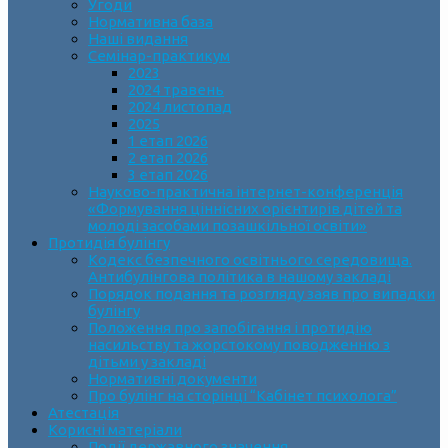
Угоди
Нормативна база
Наші видання
Семінар-практикум
2023
2024 травень
2024 листопад
2025
1 етап 2026
2 етап 2026
3 етап 2026
Науково-практична інтернет-конференція
«Формування ціннісних орієнтирів дітей та
молоді засобами позашкільної освіти»
Протидія булінгу
Кодекс безпечного освітнього середовища.
Антибулінгова політика в нашому закладі
Порядок подання та розгляду заяв про випадки
булінгу
Положення про запобігання і протидію
насильству та жорстокому поводженню з
дітьми у закладі
Нормативні документи
Про булінг на сторінці “Кабінет психолога”
Атестація
Корисні матеріали
Події державного значення