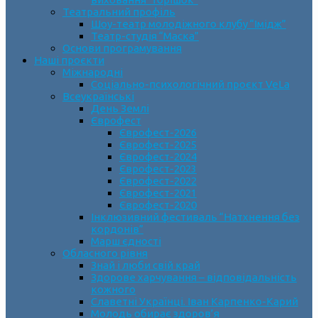
Театральний профіль
Шоу-театр молодіжного клубу “Імідж”
Театр-студія “Маска”
Основи програмування
Наші проєкти
Міжнародні
Соціально-психологічний проєкт VeLa
Всеукраїнські
День Землі
Єврофест
Єврофест-2026
Єврофест-2025
Єврофест-2024
Єврофест-2023
Єврофест-2022
Єврофест-2021
Єврофест-2020
Інклюзивний фестиваль “Натхнення без
кордонів”
Марш єдності
Обласного рівня
Знай і люби свій край
Здорове харчування – відповідальність
кожного
Славетні Українці. Іван Карпенко-Карий
Молодь обирає здоров’я